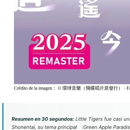
Crédito de la imagen： © 環球音樂（飛碟唱片原發行）
· F
Resumen en 30 segundos:
Little Tigers fue casi 
Shonentai, su tema principal 〈Green Apple Paradis