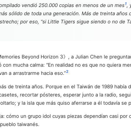
1
compilado vendió 250.000 copias en menos de un mes
,
 más sólido de toda una generación. Más de treinta años 
strecho; por eso, “si Little Tigers sigue siendo o no de
emories Beyond Horizon 3》, a Julian Chen le preguntar
ió con mucha calma: “En realidad no es que no quiera me
2
van a arrastrarme hacia eso.”
ás de treinta años. Porque en el Taiwán de 1989 había d
 casetes, recortar pósteres, esperar junto a la radio, seg
ltarlo; y la isla que más quiso aferrarse a él todavía se
a: cómo un grupo idol cuyas piezas dependían casi por c
 pueblo taiwanés.