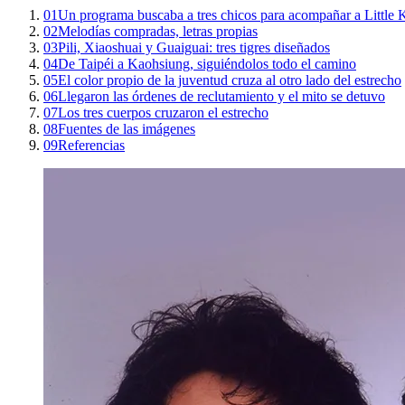
01
Un programa buscaba a tres chicos para acompañar a Little 
02
Melodías compradas, letras propias
03
Pili, Xiaoshuai y Guaiguai: tres tigres diseñados
04
De Taipéi a Kaohsiung, siguiéndolos todo el camino
05
El color propio de la juventud cruza al otro lado del estrecho
06
Llegaron las órdenes de reclutamiento y el mito se detuvo
07
Los tres cuerpos cruzaron el estrecho
08
Fuentes de las imágenes
09
Referencias