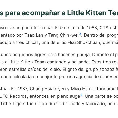
s para acompañar a Little Kitten T
ncluso fue un poco funcional. El 9 de julio de 1988, CTS
3
sentado por Tsao Lan y Tang Chih-wei
. Dentro del prog
e redujo a tres chicas, una de ellas Hsu Shu-chuan, que 
unos pequeños tigres para hacerles pareja. Durante el pr
a a Little Kitten Team cantando y bailando. Esos tres 
n estrellas caídas del cielo. El grito del grupo sonaba fue
rcado calculada en conjunto por una agencia de represen
strial. En 1987, Chang Hsiao-yen y Miao Hsiu-li fundaron 
4
e UFO Records, entonces en pleno auge
. Una parte se o
ía, Little Tigers fue un producto diseñado y fabricado, n