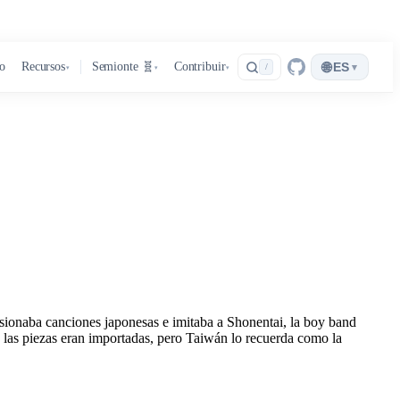
🌐
ro
Recursos
Semionte 🧬
Contribuir
ES
▾
/
▾
▾
▾
rsionaba canciones japonesas e imitaba a Shonentai, la boy band
s las piezas eran importadas, pero Taiwán lo recuerda como la