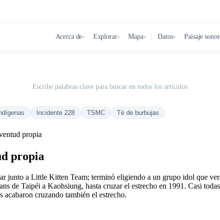
Acerca de
Explorar
Mapa
Datos
Paisaje sono
▾
▾
▾
▾
Escribe palabras clave para buscar en todos los artículos
ndígenas
Incidente 228
TSMC
Té de burbujas
uventud propia
ud propia
r junto a Little Kitten Team; terminó eligiendo a un grupo idol que ve
ans de Taipéi a Kaohsiung, hasta cruzar el estrecho en 1991. Casi toda
s acabaron cruzando también el estrecho.