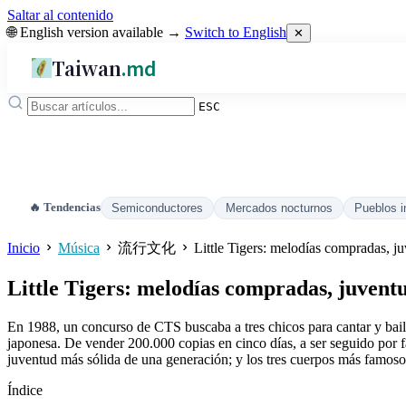
Saltar al contenido
🌐 English version available →
Switch to English
✕
Taiwan
.md
ESC
🔥 Tendencias
Semiconductores
Mercados nocturnos
Pueblos i
Inicio
Música
流行文化
Little Tigers: melodías compradas, j
Little Tigers: melodías compradas, juvent
En 1988, un concurso de CTS buscaba a tres chicos para cantar y baila
japonesa. De vender 200.000 copias en cinco días, a ser seguido por f
juventud más sólida de una generación; y los tres cuerpos más famoso
Índice