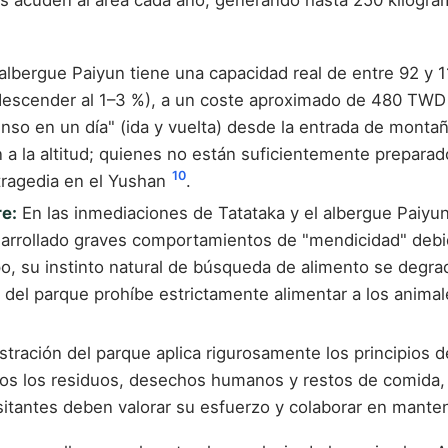
s acuden al área cada año, generando hasta 250 kilogra
albergue Paiyun tiene una capacidad real de entre 92 y 
escender al 1–3 %), a un coste aproximado de 480 TWD po
nso en un día" (ida y vuelta) desde la entrada de monta
n a la altitud; quienes no están suficientemente prepara
10
 tragedia en el Yushan
.
re:
En las inmediaciones de Tatataka y el albergue Paiyun
sarrollado graves comportamientos de "mendicidad" debi
po, su instinto natural de búsqueda de alimento se degr
 del parque prohíbe estrictamente alimentar a los anima
tración del parque aplica rigurosamente los principios d
s los residuos, desechos humanos y restos de comida, p
sitantes deben valorar su esfuerzo y colaborar en manten