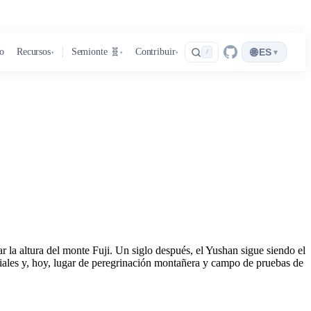
🌐
ro
Recursos
Semionte 🧬
Contribuir
ES
▾
/
▾
▾
▾
la altura del monte Fuji. Un siglo después, el Yushan sigue siendo el
niales y, hoy, lugar de peregrinación montañera y campo de pruebas de