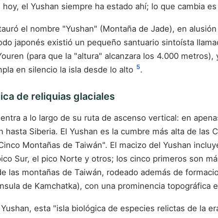
 de hoy, el Yushan siempre ha estado ahí; lo que cambia e
stauró el nombre "Yushan" (Montaña de Jade), en alusión a
do japonés existió un pequeño santuario sintoísta llamado
uren (para que la "altura" alcanzara los 4.000 metros), 
5
a en silencio la isla desde lo alto
.
ica de reliquias glaciales
tra a lo largo de su ruta de ascenso vertical: en apena
án hasta Siberia. El Yushan es la cumbre más alta de las
inco Montañas de Taiwán". El macizo del Yushan incluye e
pico Sur, el pico Norte y otros; los cinco primeros son m
eo de las montañas de Taiwán, rodeado además de formac
enínsula de Kamchatka), con una prominencia topográfica e
ushan, esta "isla biológica de especies relictas de la er