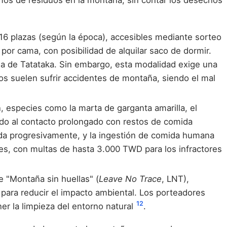
mos de residuos en la montaña, sin contar los desechos
116 plazas (según la época), accesibles mediante sorteo
r cama, con posibilidad de alquilar saco de dormir.
ña de Tatataka. Sin embargo, esta modalidad exige una
dos suelen sufrir accidentes de montaña, siendo el mal
, especies como la marta de garganta amarilla, el
do al contacto prolongado con restos de comida
ada progresivamente, y la ingestión de comida humana
les, con multas de hasta 3.000 TWD para los infractores
e "Montaña sin huellas" (
Leave No Trace
, LNT),
ara reducir el impacto ambiental. Los porteadores
12
er la limpieza del entorno natural
.