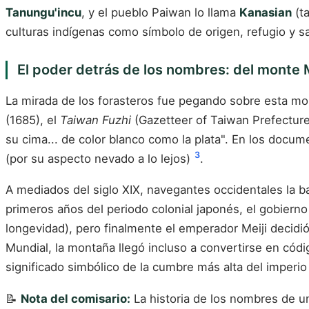
Tanungu'incu
, y el pueblo Paiwan lo llama
Kanasian
(ta
culturas indígenas como símbolo de origen, refugio y 
El poder detrás de los nombres: del monte 
La mirada de los forasteros fue pegando sobre esta mont
(1685), el
Taiwan Fuzhi
(Gazetteer of Taiwan Prefectur
su cima... de color blanco como la plata". En los doc
3
(por su aspecto nevado a lo lejos)
.
A mediados del siglo XIX, navegantes occidentales la b
primeros años del periodo colonial japonés, el gobier
longevidad), pero finalmente el emperador Meiji decid
Mundial, la montaña llegó incluso a convertirse en códig
significado simbólico de la cumbre más alta del imperi
📝
Nota del comisario:
La historia de los nombres de u