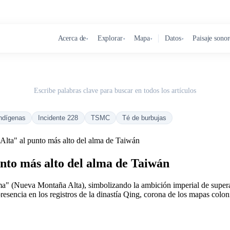
Acerca de
Explorar
Mapa
Datos
Paisaje sono
▾
▾
▾
▾
Escribe palabras clave para buscar en todos los artículos
ndígenas
Incidente 228
TSMC
Té de burbujas
lta" al punto más alto del alma de Taiwán
nto más alto del alma de Taiwán
" (Nueva Montaña Alta), simbolizando la ambición imperial de superar 
esencia en los registros de la dinastía Qing, corona de los mapas colo