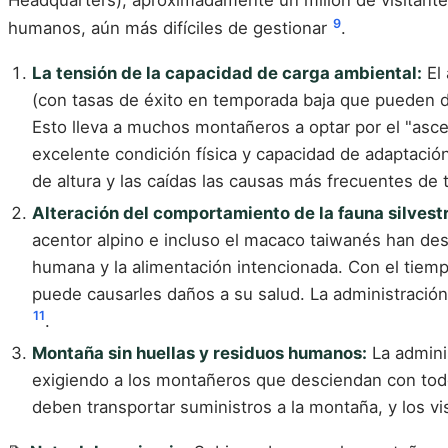
Headquarters), aproximadamente un millón de visitante
9
humanos, aún más difíciles de gestionar
.
La tensión de la capacidad de carga ambiental:
El 
(con tasas de éxito en temporada baja que pueden d
Esto lleva a muchos montañeros a optar por el "asce
excelente condición física y capacidad de adaptació
de altura y las caídas las causas más frecuentes de
Alteración del comportamiento de la fauna silvest
acentor alpino e incluso el macaco taiwanés han de
humana y la alimentación intencionada. Con el tiem
puede causarles daños a su salud. La administración
11
.
Montaña sin huellas y residuos humanos:
La adminis
exigiendo a los montañeros que desciendan con todo
deben transportar suministros a la montaña, y los vi