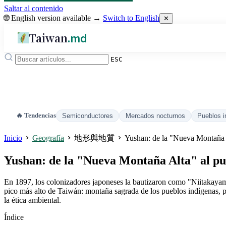
Saltar al contenido
🌐 English version available →
Switch to English
✕
Taiwan
.md
ESC
🔥 Tendencias
Semiconductores
Mercados nocturnos
Pueblos i
Inicio
Geografía
地形與地質
Yushan: de la "Nueva Montaña A
Yushan: de la "Nueva Montaña Alta" al pu
En 1897, los colonizadores japoneses la bautizaron como "Niitakayama
pico más alto de Taiwán: montaña sagrada de los pueblos indígenas, pr
la ética ambiental.
Índice