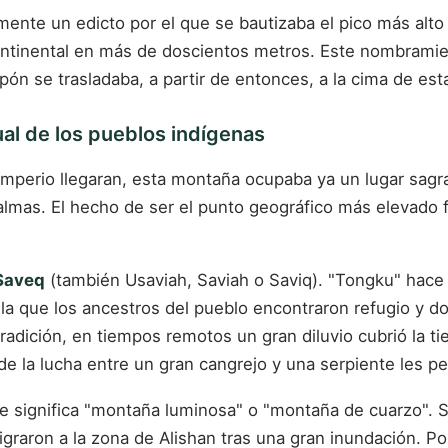
ialmente un edicto por el que se bautizaba el pico más a
continental en más de doscientos metros. Este nombrami
apón se trasladaba, a partir de entonces, a la cima de est
ual de los pueblos indígenas
mperio llegaran, esta montaña ocupaba ya un lugar sagra
as almas. El hecho de ser el punto geográfico más elevado
Saveq
(también Usaviah, Saviah o Saviq). "Tongku" hace 
 la que los ancestros del pueblo encontraron refugio y do
tradición, en tiempos remotos un gran diluvio cubrió la t
e la lucha entre un gran cangrejo y una serpiente les pe
e significa "montaña luminosa" o "montaña de cuarzo". S
igraron a la zona de Alishan tras una gran inundación. P