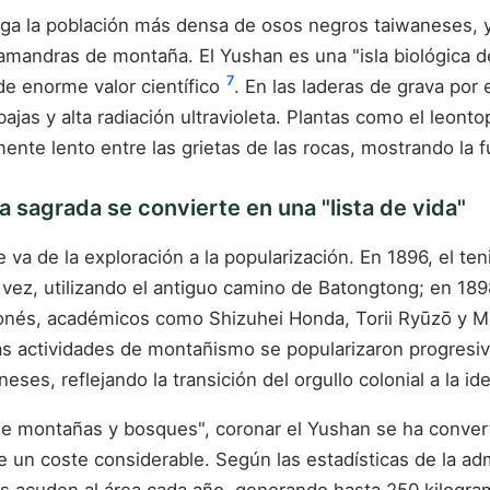
rga la población más densa de osos negros taiwaneses, y
amandras de montaña. El Yushan es una "isla biológica de 
7
 de enorme valor científico
. En las laderas de grava por
jas y alta radiación ultravioleta. Plantas como el leont
ente lento entre las grietas de las rocas, mostrando la fu
 sagrada se convierte en una "lista de vida"
e va de la exploración a la popularización. En 1896, el te
vez, utilizando el antiguo camino de Batongtong; en 1898,
aponés, académicos como Shizuhei Honda, Torii Ryūzō y M
 las actividades de montañismo se popularizaron progres
ses, reflejando la transición del orgullo colonial a la ide
 de montañas y bosques", coronar el Yushan se ha convert
 un coste considerable. Según las estadísticas de la ad