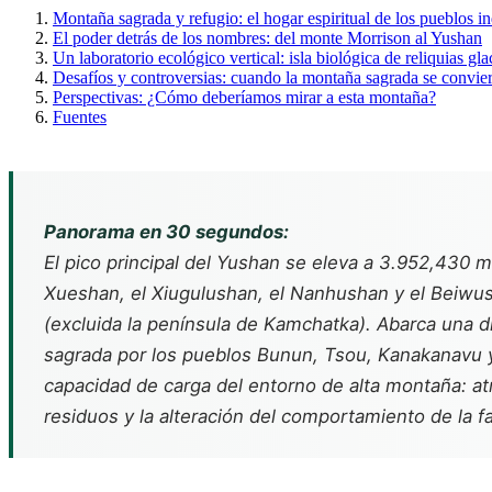
Montaña sagrada y refugio: el hogar espiritual de los pueblos i
El poder detrás de los nombres: del monte Morrison al Yushan
Un laboratorio ecológico vertical: isla biológica de reliquias gla
Desafíos y controversias: cuando la montaña sagrada se conviert
Perspectivas: ¿Cómo deberíamos mirar a esta montaña?
Fuentes
Panorama en 30 segundos:
El pico principal del Yushan se eleva a 3.952,430 
Xueshan, el Xiugulushan, el Nanhushan y el Beiwush
(excluida la península de Kamchatka). Abarca una di
sagrada por los pueblos Bunun, Tsou, Kanakanavu y
capacidad de carga del entorno de alta montaña: at
residuos y la alteración del comportamiento de la fa