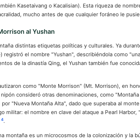
mbién Kasetaivang o Kacalisian). Esta riqueza de nombres
sacralidad, mucho antes de que cualquier foráneo le pus
Morrison al Yushan
aña distintas etiquetas políticas y culturales. Ya durant
e) registró el nombre "Yushan", describiéndola como "u
umentos de la dinastía Qing, el Yushan también fue cono
autizaron como "Monte Morrison" (Mt. Morrison), en honor
no nipón consideró otras denominaciones, como "Montaña
ió por "Nueva Montaña Alta", dado que superaba al monte
o militar: el nombre en clave del ataque a Pearl Harbor, 
4
o
.
na montaña es un microcosmos de la colonización y la bú