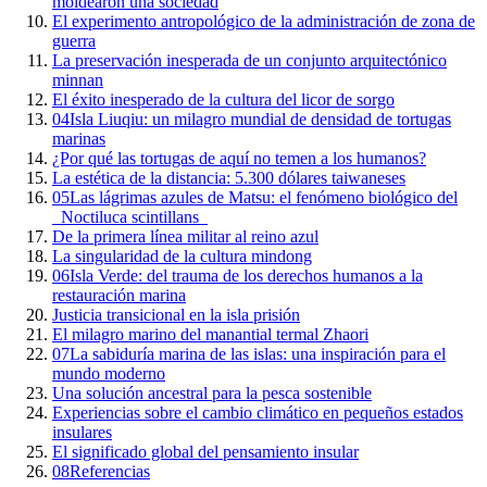
moldearon una sociedad
El experimento antropológico de la administración de zona de
guerra
La preservación inesperada de un conjunto arquitectónico
minnan
El éxito inesperado de la cultura del licor de sorgo
04
Isla Liuqiu: un milagro mundial de densidad de tortugas
marinas
¿Por qué las tortugas de aquí no temen a los humanos?
La estética de la distancia: 5.300 dólares taiwaneses
05
Las lágrimas azules de Matsu: el fenómeno biológico del
_Noctiluca scintillans_
De la primera línea militar al reino azul
La singularidad de la cultura mindong
06
Isla Verde: del trauma de los derechos humanos a la
restauración marina
Justicia transicional en la isla prisión
El milagro marino del manantial termal Zhaori
07
La sabiduría marina de las islas: una inspiración para el
mundo moderno
Una solución ancestral para la pesca sostenible
Experiencias sobre el cambio climático en pequeños estados
insulares
El significado global del pensamiento insular
08
Referencias