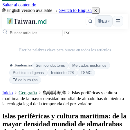
Saltar al contenido
🌐 English version available →
Switch to English
✕
Taiwan
.md
☰
🌐
ES
▾
ESC
Escribe palabras clave para buscar en todos los artículos
🔥 Tendencias
Semiconductores
Mercados nocturnos
Pueblos indígenas
Incidente 228
TSMC
Té de burbujas
Inicio
Geografía
島嶼與海洋
Islas periféricas y cultura
marítima: de la mayor densidad mundial de almadrabas de piedra a
la ecología legal de la temporada del pez volador
Islas periféricas y cultura marítima: de la
mayor densidad mundial de almadrabas