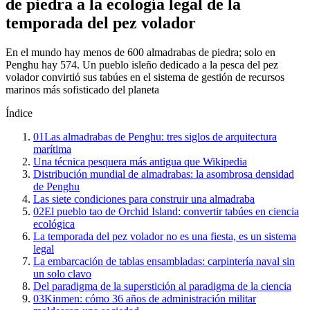
de piedra a la ecología legal de la
temporada del pez volador
En el mundo hay menos de 600 almadrabas de piedra; solo en
Penghu hay 574. Un pueblo isleño dedicado a la pesca del pez
volador convirtió sus tabúes en el sistema de gestión de recursos
marinos más sofisticado del planeta
Índice
01
Las almadrabas de Penghu: tres siglos de arquitectura
marítima
Una técnica pesquera más antigua que Wikipedia
Distribución mundial de almadrabas: la asombrosa densidad
de Penghu
Las siete condiciones para construir una almadraba
02
El pueblo tao de Orchid Island: convertir tabúes en ciencia
ecológica
La temporada del pez volador no es una fiesta, es un sistema
legal
La embarcación de tablas ensambladas: carpintería naval sin
un solo clavo
Del paradigma de la superstición al paradigma de la ciencia
03
Kinmen: cómo 36 años de administración militar