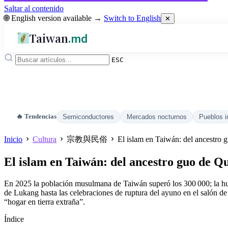
Saltar al contenido
🌐 English version available →
Switch to English
✕
Taiwan
.md
ESC
🔥 Tendencias
Semiconductores
Mercados nocturnos
Pueblos i
Inicio
Cultura
宗教與民俗
El islam en Taiwán: del ancestro 
El islam en Taiwán: del ancestro guo de Q
En 2025 la población musulmana de Taiwán superó los 300 000; la huella
de Lukang hasta las celebraciones de ruptura del ayuno en el salón de
“hogar en tierra extraña”.
Índice