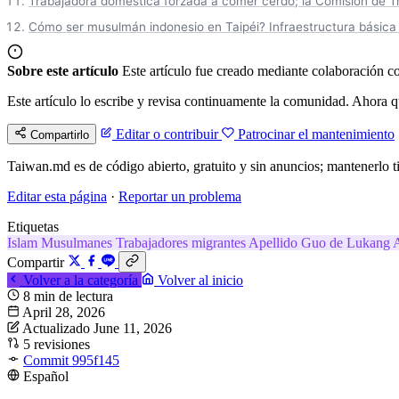
Trabajadora doméstica forzada a comer cerdo; la Comisión de Trab
Cómo ser musulmán indonesio en Taipéi? Infraestructura básica 
Sobre este artículo
Este artículo fue creado mediante colaboración co
Este artículo lo escribe y revisa continuamente la comunidad. Ahora q
Editar o contribuir
Patrocinar el mantenimiento
Compartirlo
Taiwan.md es de código abierto, gratuito y sin anuncios; mantenerlo ti
Editar esta página
·
Reportar un problema
Etiquetas
Islam
Musulmanes
Trabajadores migrantes
Apellido Guo de Lukang
A
Compartir
Volver a la categoría
Volver al inicio
8 min de lectura
April 28, 2026
Actualizado June 11, 2026
5 revisiones
Commit 995f145
Español