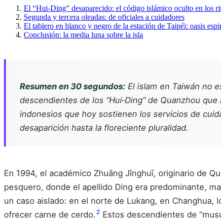
El “Hui‑Ding” desaparecido: el código islámico oculto en los rit
Segunda y tercera oleadas: de oficiales a cuidadores
El tablero en blanco y negro de la estación de Taipéi: oasis espir
Conclusión: la media luna sobre la isla
Resumen en 30 segundos:
El islam en Taiwán no es
descendientes de los “Hui‑Ding” de Quanzhou que l
indonesios que hoy sostienen los servicios de cuida
desaparición hasta la floreciente pluralidad.
En 1994, el académico Zhuāng Jǐnghuī, originario de Qua
pesquero, donde el apellido Ding era predominante, m
un caso aislado: en el norte de Lukang, en Changhua, l
2
ofrecer carne de cerdo.
Estos descendientes de “musulm