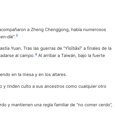
 que acompañaron a Zheng Chenggong, había numerosos
3
en‑dài”.
ía Yuan. Tras las guerras de “Yīsībāxī” a finales de la
4
sladarse al campo.
Al arribar a Taiwán, bajo la fuerte
endo en la mesa y en los altares.
so y rinden culto a sus ancestros como cualquier otro
erdo y mantienen una regla familiar de “no comer cerdo”,