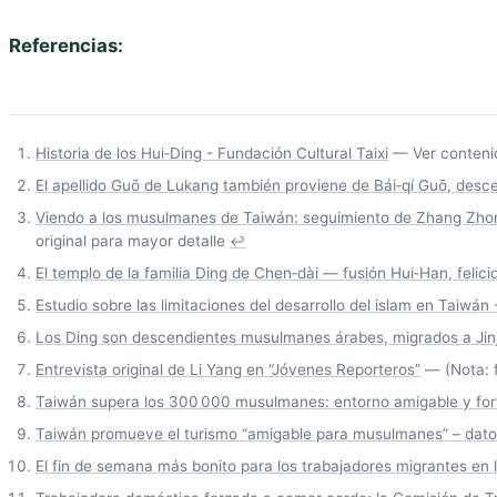
Referencias:
Historia de los Hui‑Ding - Fundación Cultural Taixi
— Ver contenid
El apellido Guō de Lukang también proviene de Bái‑qí Guō, desc
Viendo a los musulmanes de Taiwán: seguimiento de Zhang Zhong‑
original para mayor detalle
↩
El templo de la familia Ding de Chen‑dài — fusión Hui‑Han, felici
Estudio sobre las limitaciones del desarrollo del islam en Taiwán
Los Ding son descendientes musulmanes árabes, migrados a Jinji
Entrevista original de Li Yang en “Jóvenes Reporteros”
— (Nota: f
Taiwán supera los 300 000 musulmanes: entorno amigable y forta
Taiwán promueve el turismo “amigable para musulmanes” – dat
El fin de semana más bonito para los trabajadores migrantes en 