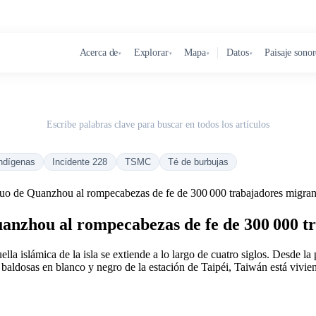
Acerca de
Explorar
Mapa
Datos
Paisaje sono
▾
▾
▾
▾
Escribe palabras clave para buscar en todos los artículos
ndígenas
Incidente 228
TSMC
Té de burbujas
guo de Quanzhou al rompecabezas de fe de 300 000 trabajadores migran
uanzhou al rompecabezas de fe de 300 000 t
 islámica de la isla se extiende a lo largo de cuatro siglos. Desde la p
 baldosas en blanco y negro de la estación de Taipéi, Taiwán está vivien