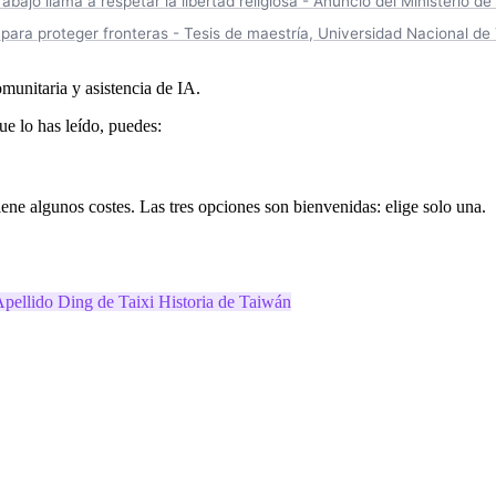
ajo llama a respetar la libertad religiosa - Anuncio del Ministerio de
para proteger fronteras - Tesis de maestría, Universidad Nacional de
munitaria y asistencia de IA.
ue lo has leído, puedes:
ene algunos costes. Las tres opciones son bienvenidas: elige solo una.
pellido Ding de Taixi
Historia de Taiwán