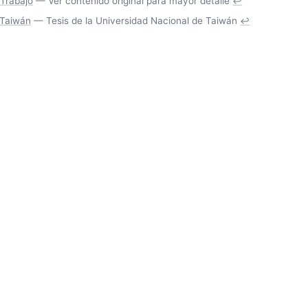
 Trabajo
— Ver contenido original para mayor detalle
↩
 Taiwán
— Tesis de la Universidad Nacional de Taiwán
↩