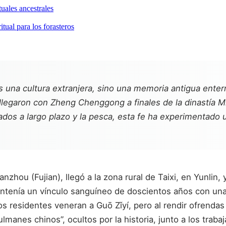
uales ancestrales
itual para los forasteros
 una cultura extranjera, sino una memoria antigua enterr
legaron con Zheng Chenggong a finales de la dinastía Mi
dos a largo plazo y la pesca, esta fe ha experimentado un
nzhou (Fujian), llegó a la zona rural de Taixi, en Yunlin
antenía un vínculo sanguíneo de doscientos años con un
os residentes veneran a Guō Zǐyí, pero al rendir ofrenda
anes chinos”, ocultos por la historia, junto a los traba