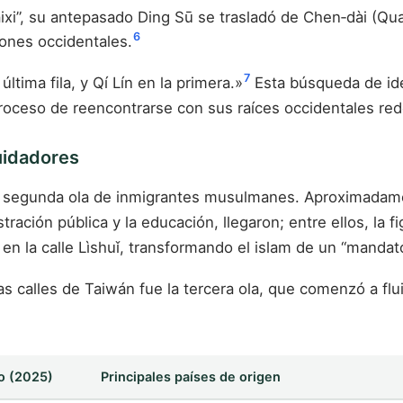
ixi”, su antepasado Ding Sū se trasladó de Chen‑dài (Qu
6
iones occidentales.
7
ltima fila, y Qí Lín en la primera.»
Esta búsqueda de ide
ceso de reencontrarse con sus raíces occidentales rede
uidadores
 una segunda ola de inmigrantes musulmanes. Aproximad
stración pública y la educación, llegaron; entre ellos, la
 la calle Lìshuǐ, transformando el islam de un “mandato fa
as calles de Taiwán fue la tercera ola, que comenzó a flu
o (2025)
Principales países de origen