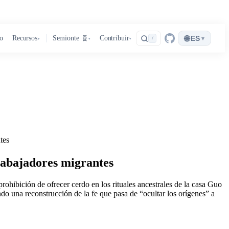
🌐
ro
Recursos
Semionte 🧬
Contribuir
ES
▾
/
▾
▾
▾
tes
rabajadores migrantes
rohibición de ofrecer cerdo en los rituales ancestrales de la casa Guo
do una reconstrucción de la fe que pasa de “ocultar los orígenes” a