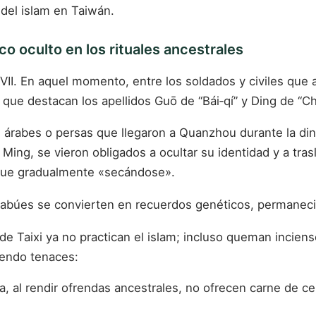
del islam en Taiwán.
co oculto en los rituales ancestrales
lo XVII. En aquel momento, entre los soldados y civiles
e destacan los apellidos Guō de “Bái‑qí” y Ding de “Ch
rabes o persas que llegaron a Quanzhou durante la dinast
ía Ming, se vieron obligados a ocultar su identidad y a tra
e fue gradualmente «secándose».
 tabúes se convierten en recuerdos genéticos, permaneci
de Taixi ya no practican el islam; incluso queman incien
iendo tenaces:
a, al rendir ofrendas ancestrales, no ofrecen carne de c