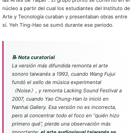
las Artes de Taipéi
. El grupo pronto se convirtió en el
núcleo a partir del cual los estudiantes del Instituto de
Arte y Tecnología curaban y presentaban obras entre
sí. Yeh Ting-Hao se sumó durante ese periodo.
📝 Nota curatorial
La versión más difundida remonta el arte
sonoro taiwanés a 1993, cuando Wang Fujui
fundó el sello de música experimental
《Noise》, y remonta Lacking Sound Festival a
2007, cuando Yao Chung-Han lo inició en
Nanhai Gallery. Esa versión no es incorrecta,
pero al concentrar todo el foco en “quién hizo
primero qué”, pierde una observación más
importante:
el arte audiovisual taiwanés se