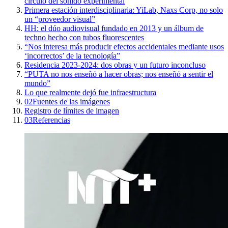
círculo del sonido experimental
Primera estación interdisciplinaria: YiLab, Naxs Corp, no solo
un “proveedor visual”
HH: el dúo audiovisual fundado en 2013 y un álbum de
techno hecho con tubos fluorescentes
“Nos interesa más producir efectos accidentales mediante usos
‘incorrectos’ de la tecnología”
Residencia 2023-2024: dos obras y un futuro inconcluso
“PUTA no nos enseñó a hacer obras; nos enseñó a sentir el
mundo”
Lo que realmente dejó fue infraestructura
02
Fuentes de las imágenes
Registro de límites de imagen
03
Referencias