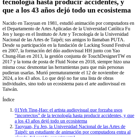
tecnología hasta producir accidentes, y
que a los 43 años dejó todo un ecosistema
Nacido en Taoyuan en 1981, estudió animación por computadora en
el Departamento de Artes Aplicadas de la Universidad Católica Fu
Jen y luego en el Instituto de Arte y Tecnología de la Universidad
Nacional de las Artes de Taipéi; sus amigos lo llamaban PUTA.
Desde su participación en la fundación de Lacking Sound Festival
en 2007, la formación del dúo audiovisual HH junto con Yao
Chung-Han en 2013, la gestión conjunta de TouchDesignerTW en
2017 y la toma de posta de Fluid Noise en 2018, siempre hizo una
misma cosa: desmontar las herramientas para que más personas
pudieran usarlas. Murió prematuramente el 12 de noviembre de
2024, a los 43 años. Lo que dejó no fue una lista de obras
individuales, sino todo un ecosistema para el arte audiovisual en
Taiwán.
Índice
01
Yeh Ting-Hao: el artista audiovisual que forzaba usos
“incorrectos” de la tecnología hasta producir accidentes, y que
a los 43 años dejó todo un ecosistema
Taoyuan, Fu Jen, la Universidad Nacional de las Artes de
Taipéi: un estudiante de animación por computadora entra al