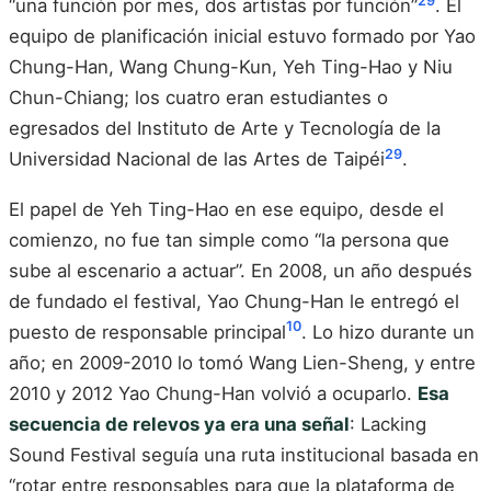
2
9
“una función por mes, dos artistas por función”
. El
equipo de planificación inicial estuvo formado por Yao
Chung-Han, Wang Chung-Kun, Yeh Ting-Hao y Niu
Chun-Chiang; los cuatro eran estudiantes o
egresados del Instituto de Arte y Tecnología de la
2
9
Universidad Nacional de las Artes de Taipéi
.
El papel de Yeh Ting-Hao en ese equipo, desde el
comienzo, no fue tan simple como “la persona que
sube al escenario a actuar”. En 2008, un año después
de fundado el festival, Yao Chung-Han le entregó el
10
puesto de responsable principal
. Lo hizo durante un
año; en 2009-2010 lo tomó Wang Lien-Sheng, y entre
2010 y 2012 Yao Chung-Han volvió a ocuparlo.
Esa
secuencia de relevos ya era una señal
: Lacking
Sound Festival seguía una ruta institucional basada en
“rotar entre responsables para que la plataforma de