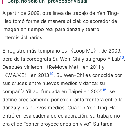
Corp, no solo un “proveedor visual”
A partir de 2009, otra línea de trabajo de Yeh Ting-
Hao tomó forma de manera oficial: colaborador de
imagen en tiempo real para danza y teatro
interdisciplinarios.
El registro más temprano es 《Loop Me》, de 2009,
13
obra de la coreógrafa Su Wen-Chi y su grupo YiLab
.
Después vinieron 《ReMove Me》 en 2011 y
14
《W.A.V.E》 en 2013
. Su Wen-Chi es conocida por
sus cruces entre nuevos medios y danza; su
15
compañía YiLab, fundada en Taipéi en 2005
, se
define precisamente por explorar la frontera entre la
danza y los nuevos medios. Cuando Yeh Ting-Hao
entró en esa cadena de colaboración, su trabajo no
era el de “poner proyecciones en vivo”. Su tarea