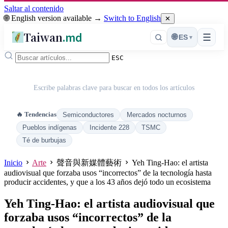
Saltar al contenido
🌐 English version available →
Switch to English
✕
Taiwan
.md
☰
🌐
ES
▾
ESC
Escribe palabras clave para buscar en todos los artículos
🔥 Tendencias
Semiconductores
Mercados nocturnos
Pueblos indígenas
Incidente 228
TSMC
Té de burbujas
Inicio
Arte
聲音與新媒體藝術
Yeh Ting-Hao: el artista
audiovisual que forzaba usos “incorrectos” de la tecnología hasta
producir accidentes, y que a los 43 años dejó todo un ecosistema
Yeh Ting-Hao: el artista audiovisual que
forzaba usos “incorrectos” de la