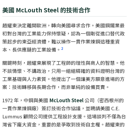
美國 McLouth Steel 的技術合作
趙耀東決定離開歐洲，轉向美國尋求合作。美國鋼鐵業最
初對台灣的工業能力保持懷疑，認為一個剛從進口替代政
策起步的東亞經濟體，難以操作一貫作業煉鋼這種重資
2
本、長供應鏈的工業設備。
關鍵時刻，趙耀東展現了工程師的理性與商人的智慧。他
不談情懷、不講政治，只用一組組精確的資料證明台灣的
工業基礎與人力素質。他提出了一個讓美方願意進場的方
案：技術轉移與長期合作，而非單純的設備買賣。
1972 年，中鋼與美國
McLouth Steel
公司（密西根州的
一貫作業煉鋼廠）簽訂技術合作協議，並聘請美國 C.E.
Lummus 顧問公司提供工程設計支援。這場談判不僅為台
灣省下龐大資金，重要的是爭取到技術自主權。趙耀東的