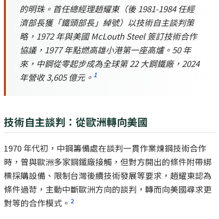
的明珠。首任總經理趙耀東（後 1981-1984 任經
濟部長獲「鐵頭部長」綽號）以技術自主談判策
略，1972 年與美國 McLouth Steel 簽訂技術合作
協議，1977 年點燃高雄小港第一座高爐。50 年
來，中鋼從零起步成為全球第 22 大鋼鐵廠，2024
1
年營收 3,605 億元。
技術自主談判：從歐洲轉向美國
1970 年代初，中鋼籌備處在談判一貫作業煉鋼技術合作
時，曾與歐洲多家鋼鐵廠接觸，但對方開出的條件附帶綁
標採購設備、限制台灣後續技術發展等要求，趙耀東認為
條件過苛，主動中斷歐洲方向的談判，轉而向美國尋求更
2
對等的合作模式。