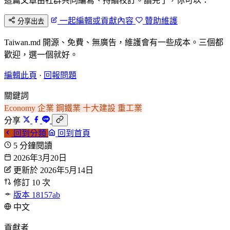
這篇文章由社群共同編寫、持續校訂。讀完了，你可以：
一起編輯或貢獻內容
贊助維護
分享出去
Taiwan.md 開源、免費、無廣告，維護會有一些成本。三個都
歡迎，選一個就好。
編輯此頁
·
回報問題
關鍵詞
Economy
企業
鋼鐵業
十大建設
重工業
分享
回到分類
回到首頁
5 分鐘閱讀
2026年3月20日
更新於 2026年5月14日
修訂 10 次
版本 18157ab
中文
貢獻者