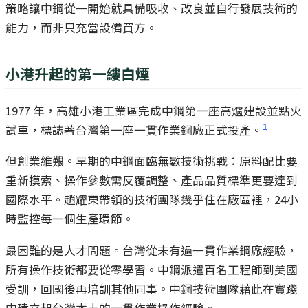
策略讓中鋼從一開始就具備吸收、改良並自行發展技術的
能力，而非只充當設備買方。
小港升起的第一縷白煙
1977 年，高雄小港工業區完成中鋼第一座高爐建設並點火
1
試車，標誌著台灣第一座一貫作業鋼廠正式投產。
但創業維艱。早期的中鋼面臨無數技術挑戰：原料配比要
重新摸索、操作參數需反覆調整、產品品質標準更要達到
國際水平。趙耀東帶領的技術團隊幾乎住在廠區裡，24小
時監控每一個生產環節。
最困難的是人才問題。台灣從未有過一貫作業鋼廠經驗，
所有操作技術都要從零學習。中鋼派遣百名工程師到美國
受訓，回國後再培訓其他同事。中鋼技術團隊藉此在實踐