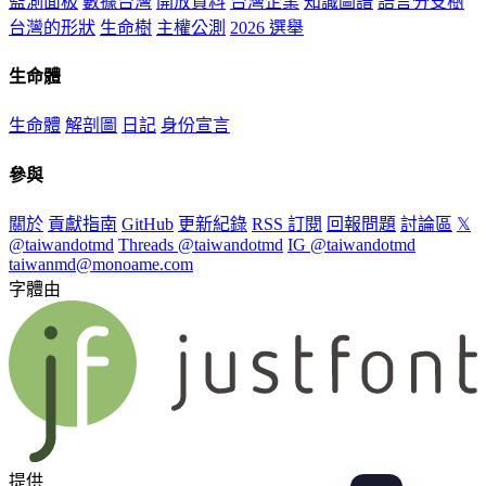
監測面板
數據台灣
開放資料
台灣企業
知識圖譜
語言分支樹
台灣的形狀
生命樹
主權公測
2026 選舉
生命體
生命體
解剖圖
日記
身份宣言
參與
關於
貢獻指南
GitHub
更新紀錄
RSS 訂閱
回報問題
討論區
𝕏
@taiwandotmd
Threads @taiwandotmd
IG @taiwandotmd
taiwanmd@monoame.com
字體由
提供