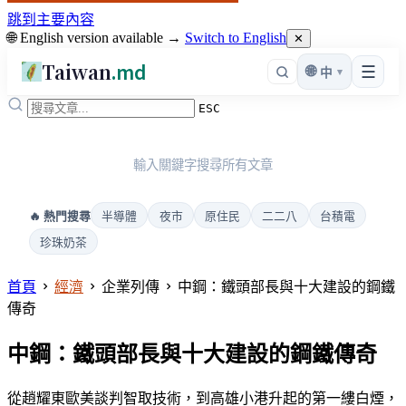
跳到主要內容
🌐 English version available →
Switch to English
✕
Taiwan
.md
☰
🌐
▾
中
ESC
輸入關鍵字搜尋所有文章
半導體
夜市
原住民
二二八
台積電
🔥 熱門搜尋
珍珠奶茶
首頁
經濟
企業列傳
中鋼：鐵頭部長與十大建設的鋼鐵
傳奇
中鋼：鐵頭部長與十大建設的鋼鐵傳奇
從趙耀東歐美談判智取技術，到高雄小港升起的第一縷白煙，