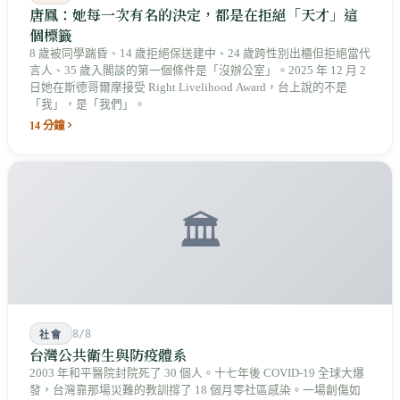
唐鳳：她每一次有名的決定，都是在拒絕「天才」這
個標籤
8 歲被同學踹昏、14 歲拒絕保送建中、24 歲跨性別出櫃但拒絕當代
言人、35 歲入閣談的第一個條件是「沒辦公室」。2025 年 12 月 2
日她在斯德哥爾摩接受 Right Livelihood Award，台上說的不是
「我」，是「我們」。
14 分鐘
🏛️
8/8
社會
台灣公共衛生與防疫體系
2003 年和平醫院封院死了 30 個人。十七年後 COVID-19 全球大爆
發，台灣靠那場災難的教訓撐了 18 個月零社區感染。一場創傷如