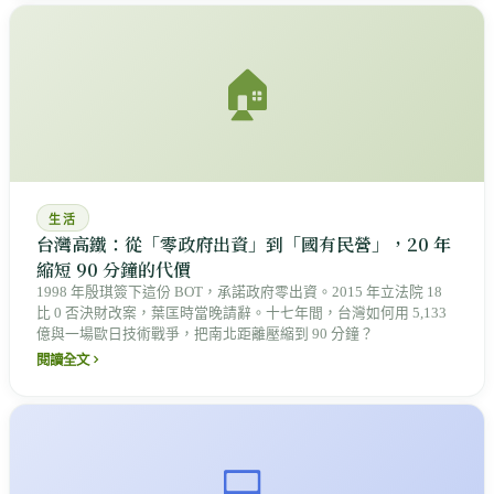
🏠
生活
台灣高鐵：從「零政府出資」到「國有民營」，20 年
縮短 90 分鐘的代價
1998 年殷琪簽下這份 BOT，承諾政府零出資。2015 年立法院 18
比 0 否決財改案，葉匡時當晚請辭。十七年間，台灣如何用 5,133
億與一場歐日技術戰爭，把南北距離壓縮到 90 分鐘？
閱讀全文
💻