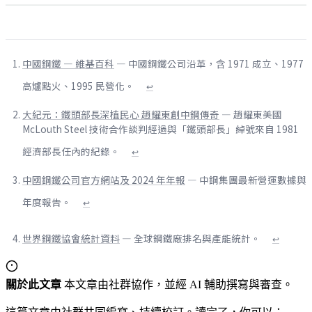
中國鋼鐵 — 維基百科
— 中國鋼鐵公司沿革，含 1971 成立、1977
高爐點火、1995 民營化。
↩
大紀元：鐵頭部長深植民心 趙耀東創中鋼傳奇
— 趙耀東美國
McLouth Steel 技術合作談判經過與「鐵頭部長」綽號來自 1981
經濟部長任內的紀錄。
↩
中國鋼鐵公司官方網站及 2024 年年報
— 中鋼集團最新營運數據與
年度報告。
↩
世界鋼鐵協會統計資料
— 全球鋼鐵廠排名與產能統計。
↩
關於此文章
本文章由社群協作，並經 AI 輔助撰寫與審查。