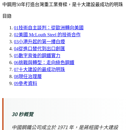
中鋼用50年打造台灣重工業脊樑，是十大建設最成功的明珠
目錄
01
技術自主談判：從歐洲轉向美國
02
美國 McLouth Steel 的技術合作
03
小港升起的第一縷白煙
04
從進口替代到出口創匯
05
數字背後的鋼鐵實力
06
挑戰與轉型：走向綠色鋼鐵
07
十大建設的最成功明珠
08
現任治理層
09
參考資料
30 秒概覽
中國鋼鐵公司成立於 1971 年，是蔣經國十大建設