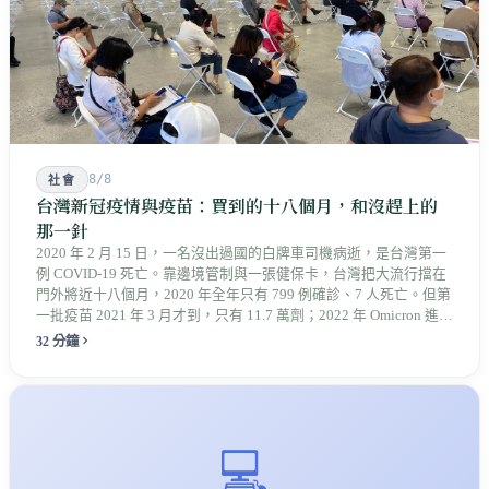
8/8
社會
台灣新冠疫情與疫苗：買到的十八個月，和沒趕上的
那一針
2020 年 2 月 15 日，一名沒出過國的白牌車司機病逝，是台灣第一
例 COVID-19 死亡。靠邊境管制與一張健保卡，台灣把大流行擋在
門外將近十八個月，2020 年全年只有 799 例確診、7 人死亡。但第
一批疫苗 2021 年 3 月才到，只有 11.7 萬劑；2022 年 Omicron 進來
時，長者的第三劑還落在後面。那一年死亡年齡的中位數是 82
32 分鐘
歲，比前一年多了十歲。承擔代價的另外幾群人——救濟被駁回
的、離開醫院的、被關在宿舍裡的——很多到今天都沒有被算進任
何一份統計。
💻