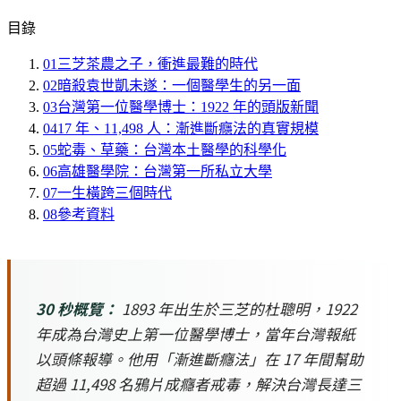
目錄
01
三芝茶農之子，衝進最難的時代
02
暗殺袁世凱未遂：一個醫學生的另一面
03
台灣第一位醫學博士：1922 年的頭版新聞
04
17 年、11,498 人：漸進斷癮法的真實規模
05
蛇毒、草藥：台灣本土醫學的科學化
06
高雄醫學院：台灣第一所私立大學
07
一生橫跨三個時代
08
參考資料
30 秒概覽：
1893 年出生於三芝的杜聰明，1922
年成為台灣史上第一位醫學博士，當年台灣報紙
以頭條報導。他用「漸進斷癮法」在 17 年間幫助
超過 11,498 名鴉片成癮者戒毒，解決台灣長達三