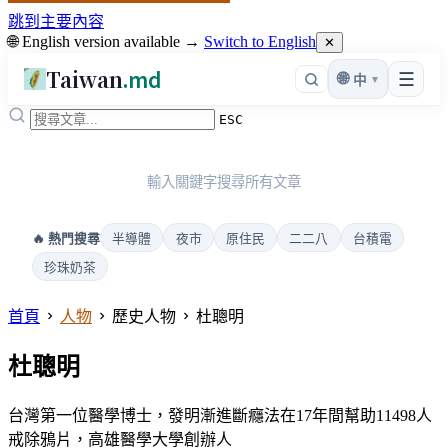
跳到主要內容
🌐 English version available →
Switch to English
✕
Taiwan
.md
☰
🌐
▾
中
ESC
輸入關鍵字搜尋所有文章
半導體
夜市
原住民
二二八
台積電
🔥 熱門搜尋
珍珠奶茶
首頁
人物
歷史人物
杜聰明
杜聰明
台灣第一位醫學博士，發明漸進斷癮法在17年間幫助11498人
戒除鴉片，高雄醫學大學創辦人