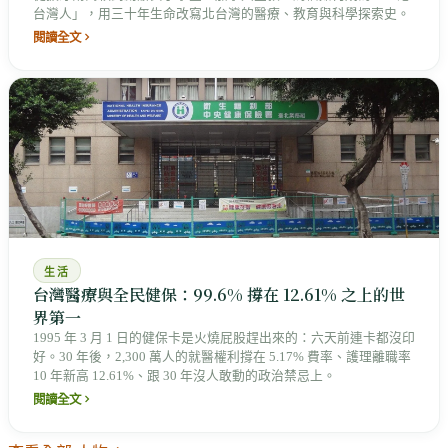
台灣人」，用三十年生命改寫北台灣的醫療、教育與科學探索史。
閱讀全文
生活
台灣醫療與全民健保：99.6% 撐在 12.61% 之上的世
界第一
1995 年 3 月 1 日的健保卡是火燒屁股趕出來的：六天前連卡都沒印
好。30 年後，2,300 萬人的就醫權利撐在 5.17% 費率、護理離職率
10 年新高 12.61%、跟 30 年沒人敢動的政治禁忌上。
閱讀全文