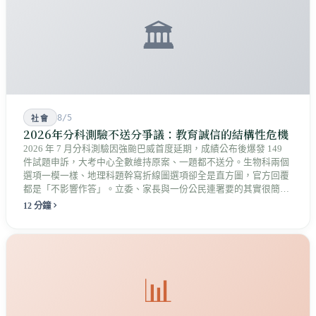
🏛️
8/5
社會
2026年分科測驗不送分爭議：教育誠信的結構性危機
2026 年 7 月分科測驗因強颱巴威首度延期，成績公布後爆發 149
件試題申訴，大考中心全數維持原案、一題都不送分。生物科兩個
選項一模一樣、地理科題幹寫折線圖選項卻全是直方圖，官方回覆
都是「不影響作答」。立委、家長與一份公民連署要的其實很簡
單：拿出能被檢驗的依據，而不只是一句結論。
12 分鐘
📊