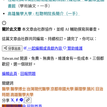
書館
（學術論文，一手）
高雄醫學大學 - 杜聰明院長簡介（一手）
關於此文章
本文章由社群協作，並經 AI 輔助撰寫與審查。
這篇文章由社群共同編寫、持續校訂。讀完了，你可以：
一起編輯或貢獻內容
贊助維護
分享出去
Taiwan.md 開源、免費、無廣告，維護會有一些成本。三個都
歡迎，選一個就好。
編輯此頁
·
回報問題
關鍵詞
醫學
醫學博士
台灣現代醫學
京都帝國大學
藥理學
鴉片
日治
時期
高雄醫學大學
分享
回到分類
回到首頁