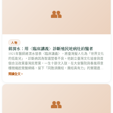
👥
人物
蔣渭水：用〈臨床講義〉診斷殖民地病灶的醫者
1921年醫師蔣渭水發表〈臨床講義〉，將臺灣擬人化為「世界文化
的低能兒」，診斷病因為智識營養不良。他創立臺灣文化協會與首
個合法政黨臺灣民眾黨，一生十餘次入獄，在大安醫院與春風得意
樓間織起覺醒網絡，留下「同胞須團結，團結真有力」的實踐遺
產。
閱讀全文
👥