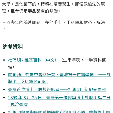
大學，是他留下的，持續在培養醫生。那個尿檢法的原
理，至今仍是毒品篩查的基礎。
三百多年的鴉片問題，在他手上，用科學和耐心，解決
了。
參考資料
杜聰明 - 維基百科（中文）
（生平年表，一手資料整
理）
開創鴉片蛇毒中醫藥研究，臺灣第一位醫學博士——杜
聰明 - 泛科學 PanSci
臺灣首位博士、鴉片終結者——杜聰明 - 新紀元周刊
1893 年 8 月 25 日，臺灣第一位醫學博士杜聰明誕生日
- 聚珍臺灣
杜聰明與早期民間戒煙運動和鴉片癮治療 - 華藝線上圖