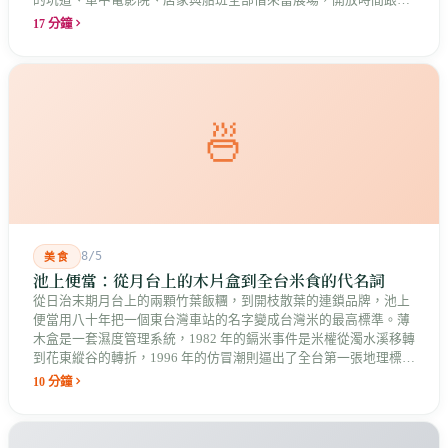
店家走。這是縣長說的「島嶼博物館」最具體的樣子，而那些借來
17 分鐘
的空間裡，早就有人在說話。
🍜
8/5
美食
池上便當：從月台上的木片盒到全台米食的代名詞
從日治末期月台上的兩顆竹葉飯糰，到開枝散葉的連鎖品牌，池上
便當用八十年把一個東台灣車站的名字變成台灣米的最高標準。薄
木盒是一套濕度管理系統，1982 年的鎘米事件是米權從濁水溪移轉
到花東縱谷的轉折，1996 年的仿冒潮則逼出了全台第一張地理標誌
證明標章。
10 分鐘