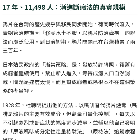
17 年、11,498 人：漸進斷癮法的真實規模
鴉片在台灣的歷史幾乎與移民同步開始。荷蘭時代流入，
清朝管治時期因「移民水土不服，以鴉片防治瘧疾」的說
法而廣泛使用。到日治初期，鴉片問題已在台灣積累了兩
三百年。
日本殖民政府的「漸禁策略」是：發放特許牌照，讓舊有
成癮者繼續使用，禁止新人進入，等待成癮人口自然消
減。問題是速度太慢，而且幫成癮者戒除根本不在這個策
略的考量裡。
1928 年，杜聰明提出他的方法：以嗎啡替代鴉片煙膏（嗎
啡是鴉片的主要有效成分，但劑量可量化控制），每天以
不引起劇烈戒斷症狀的幅度逐步減量，並輔以他自己發明
的「尿液嗎啡成分定性定量檢驗法」（尿檢法）追蹤療程
進展。