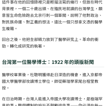
這件事在他的回憶錄裡只是輕描淡寫的幾行，但放在時代
背景裡，一個二十歲出頭、在殖民地就讀的台灣學生，願
意冒生命危險跑去北京行刺一個軍閥，說明了他對政治、
對民族命運、對正義的想法，遠比一個只想拿文憑的醫學
生複雜。
回台之後，他把全部精力放到了醫學研究上。革命的衝
勁，轉化成研究的執著。
台灣第一位醫學博士：1922 年的頭版新聞
醫學校畢業後，杜聰明獲得赴日深造的機會，進入京都帝
國大學醫學部攻讀博士學位，師從藥理學家尾台榕堂教
授。
在日治時期，台灣人能進入帝國大學攻讀博士，是極端罕
見的事。整個體制的設計不鼓勵這件事——你必須在每一