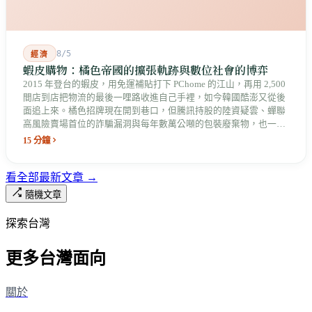
8/5
經濟
蝦皮購物：橘色帝國的擴張軌跡與數位社會的博弈
2015 年登台的蝦皮，用免運補貼打下 PChome 的江山，再用 2,500
間店到店把物流的最後一哩路收進自己手裡，如今韓國酷澎又從後
面追上來。橘色招牌現在開到巷口，但騰訊持股的陸資疑雲、蟬聯
高風險賣場首位的詐騙漏洞與每年數萬公噸的包裝廢棄物，也一起
留在台灣的數位社會裡。
15 分鐘
看全部最新文章 →
隨機文章
探索台灣
更多台灣面向
關於