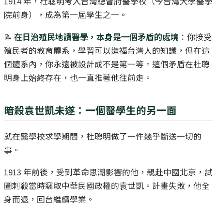
1914 年，杜聰明考入台灣總督府醫學校（今台灣大學醫學
院前身），成為第一屆學生之一。
📝
在日治殖民地讀醫學，本身是一個矛盾的處境
：你接受
殖民者的教育體系，學習可以造福台灣人的知識，但在這
個體系內，你永遠被設計成不是第一等。這個矛盾在杜聰
明身上始終存在，也一直推著他往前走。
暗殺袁世凱未遂：一個醫學生的另一面
就在醫學校求學期間，杜聰明做了一件幾乎斷送一切的
事。
1913 年前後，受到革命思潮影響的他，親赴中國北京，試
圖刺殺當時竊取中華民國政權的袁世凱。計畫失敗，他全
身而退，回台繼續學業。