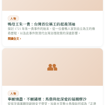
人物
鴨母王朱一貴：台灣首位稱王的起義領袖
探討 1721 年朱一貴事件的始末，從一位養鴨人家到自立為王的傳
奇歷程，以及此事件對清代台灣治理政策的深遠影響。
閱讀全文
👥
人物
寧願燒盡，不願鏽壞：馬偕與他深愛的福爾摩沙
從拔牙兩萬顆到創辦女子學堂，加拿大宣教士馬偕如何成為「正港