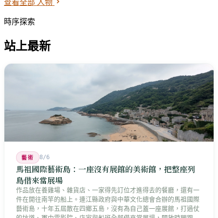
查看全部 人物
時序探索
站上最新
8/6
藝術
馬祖國際藝術島：一座沒有展館的美術館，把整座列
島借來當展場
作品放在養雞場、雜貨店、一家得先訂位才進得去的餐廳，還有一
件在開往南竿的船上。連江縣政府與中華文化總會合辦的馬祖國際
藝術島，十年五屆散在四鄉五島，沒有為自己蓋一座展館，打過仗
的坑道、軍中電影院、店家與船班全部借來當展場，開放時間跟著