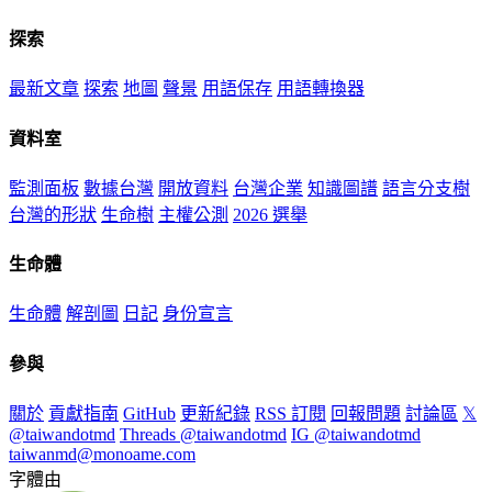
探索
最新文章
探索
地圖
聲景
用語保存
用語轉換器
資料室
監測面板
數據台灣
開放資料
台灣企業
知識圖譜
語言分支樹
台灣的形狀
生命樹
主權公測
2026 選舉
生命體
生命體
解剖圖
日記
身份宣言
參與
關於
貢獻指南
GitHub
更新紀錄
RSS 訂閱
回報問題
討論區
𝕏
@taiwandotmd
Threads @taiwandotmd
IG @taiwandotmd
taiwanmd@monoame.com
字體由