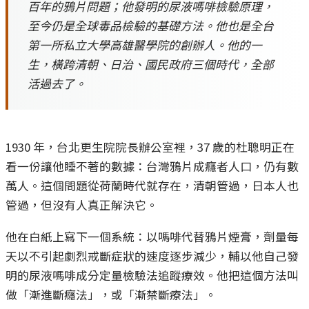
百年的鴉片問題；他發明的尿液嗎啡檢驗原理，
至今仍是全球毒品檢驗的基礎方法。他也是全台
第一所私立大學高雄醫學院的創辦人。他的一
生，橫跨清朝、日治、國民政府三個時代，全部
活過去了。
1930 年，台北更生院院長辦公室裡，37 歲的杜聰明正在
看一份讓他睡不著的數據：台灣鴉片成癮者人口，仍有數
萬人。這個問題從荷蘭時代就存在，清朝管過，日本人也
管過，但沒有人真正解決它。
他在白紙上寫下一個系統：以嗎啡代替鴉片煙膏，劑量每
天以不引起劇烈戒斷症狀的速度逐步減少，輔以他自己發
明的尿液嗎啡成分定量檢驗法追蹤療效。他把這個方法叫
做「漸進斷癮法」，或「漸禁斷療法」。