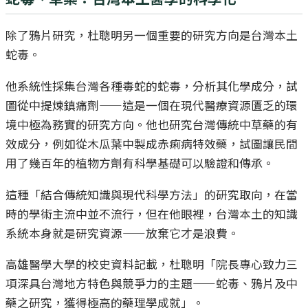
除了鴉片研究，杜聰明另一個重要的研究方向是台灣本土
蛇毒。
他系統性採集台灣各種毒蛇的蛇毒，分析其化學成分，試
圖從中提煉鎮痛劑——這是一個在現代醫療資源匱乏的環
境中極為務實的研究方向。他也研究台灣傳統中草藥的有
效成分，例如從木瓜葉中製成赤痢病特效藥，試圖讓民間
用了幾百年的植物方劑有科學基礎可以驗證和傳承。
這種「結合傳統知識與現代科學方法」的研究取向，在當
時的學術主流中並不流行，但在他眼裡，台灣本土的知識
系統本身就是研究資源——放棄它才是浪費。
高雄醫學大學的校史資料記載，杜聰明「院長專心致力三
項深具台灣地方特色與競爭力的主題——蛇毒、鴉片及中
藥之研究，獲得極高的藥理學成就」。