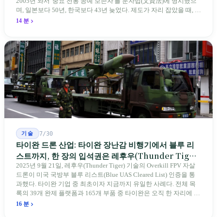
2005년 와서 '중요 전통 공예 보존자'를 문자법(文資法)에 명시했으
며, 일본보다 50년, 한국보다 43년 늦었다. 제도가 자리 잡았을 때, 제
자 제도는 이미 1970-80년대 산업화 과정에서 붕괴되었다. 600여 명
14 분
전통 장사 중 50세 미만은 '소수'에 불과하다. 명단은 길어지지만, 가
르칠 수 있는 사람은 줄어든다.
기술
7/30
타이완 드론 산업: 타이완 장난감 비행기에서 블루 리
스트까지, 한 장의 입석권은 레후우(Thunder Tiger)
에게
2025년 9월 21일, 레후우(Thunder Tiger) 기술의 Overkill FPV 자살
드론이 미국 국방부 블루 리스트(Blue UAS Cleared List) 인증을 통
과했다. 타이완 기업 중 최초이자 지금까지 유일한 사례다. 전체 목
록의 39개 완제 플랫폼과 165개 부품 중 타이완은 오직 한 자리에 불
과하다. 2026년 4월, 미국 양당 소속 상원의원 4명이 《타이완을 위
16 분
한 푸른 하늘법(Blue Skies for Taiwan Act)》을 공동 발의해 타이완