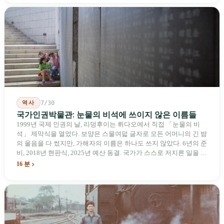
기업용 고속 통로 설치를 요구했다. 이 법안 자체의 존재가 한 가지
를 드러낸다: 타이완의 진입이 너무 느려 미국 스스로가 입법을 통해
장벽을 낮춰야 한다는 점이다. 타이완에서 46년간 원격 조종 장난감
비행기를 만들어 온 한 회사가 오하이오주에 두 번째 공장을 건설할
계획을 세우고 있다.
역사
7/30
국가인권박물관: 눈물의 비석에 쓰이지 않은 이름들
1999년 국제 인권의 날, 리덩후이는 뤼다오에서 직접 「눈물의 비
석」 제막식을 열었다. 보양은 스물여덟 글자로 모든 어머니의 긴 밤
의 울음을 다 썼지만, 가해자의 이름은 하나도 쓰지 않았다. 6년의 준
비, 2018년 현판식, 2025년 예산 동결. 국가가 스스로 저지른 일을 기
념하기 위해 스스로 세운 박물관. 계엄 해제 39년 동안 사법 재판을
16 분
받은 가해자는 단 한 명도 없다.