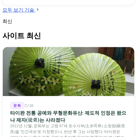
모두 보기 기술
최신
사이트 최신
문화
7/30
타이완 전통 공예와 무형문화유산: 제도적 인정은 왔으
나 제자(徒弟)는 사라졌다
2022년 12월, 문화부는 고령 87세 토수사부(土水司阜) 소청량(蘇清
良)을 '인간국보'로 지정했으나, 반년 후 그는 사망했다. 타이완은