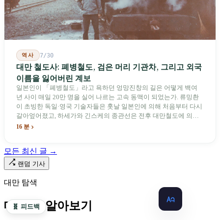
역사
7/30
대만 철도사: 폐병철도, 검은 머리 기관차, 그리고 외국
이름을 잃어버린 계보
일본인이 「폐병철도」라고 욕하던 엉망진창의 길은 어떻게 백여
년 사이 매일 20만 명을 실어 나르는 고속 동맥이 되었는가. 류밍촨
이 초빙한 독일·영국 기술자들은 훗날 일본인에 의해 처음부터 다시
갈아엎어졌고, 하세가와 긴스케의 종관선은 전후 대만철도에 의해
이름과 번호가 바뀌었다. 세대마다 앞선 세대의 기록을 주석으로 밀
16 분
어냈다. 외국 이름들은 줄곧 벗겨져 나갔고, 남은 것은 대만어의
「오타우아」「화차아」, 쥐광·쯔창·푸싱이라는 정치 구호뿐이었
모든 최신 글 →
다. 마침내 푸유마·타로코 세대에 이르러서야 원주민 지명이 다시 철
로 위에 깔렸다.
랜덤 기사
대만 탐색
대만 더 알아보기
🧬 피드백