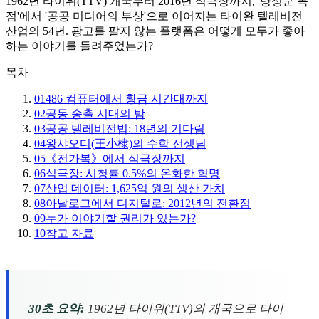
1962년 타이위(TTV) 개국부터 2016년 식극장까지, '당정군 독
점'에서 '공공 미디어의 부상'으로 이어지는 타이완 텔레비전
산업의 54년. 광고를 팔지 않는 플랫폼은 어떻게 모두가 좋아
하는 이야기를 들려주었는가?
목차
01
486 컴퓨터에서 황금 시간대까지
02
공동 송출 시대의 밤
03
공공 텔레비전법: 18년의 기다림
04
왕샤오디(王小棣)의 수학 선생님
05
《전가복》에서 식극장까지
06
식극장: 시청률 0.5%의 온화한 혁명
07
산업 데이터: 1,625억 원의 생산 가치
08
아날로그에서 디지털로: 2012년의 전환점
09
누가 이야기할 권리가 있는가?
10
참고 자료
30초 요약:
1962년 타이위(TTV)의 개국으로 타이