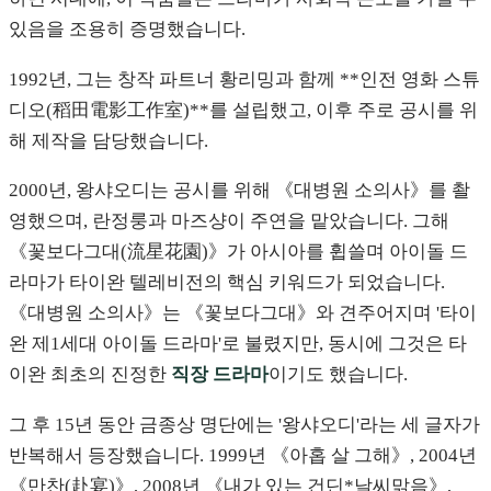
있음을 조용히 증명했습니다.
1992년, 그는 창작 파트너 황리밍과 함께 **인전 영화 스튜
디오(稻田電影工作室)**를 설립했고, 이후 주로 공시를 위
해 제작을 담당했습니다.
2000년, 왕샤오디는 공시를 위해 《대병원 소의사》를 촬
영했으며, 란정룽과 마즈샹이 주연을 맡았습니다. 그해
《꽃보다그대(流星花園)》가 아시아를 휩쓸며 아이돌 드
라마가 타이완 텔레비전의 핵심 키워드가 되었습니다.
《대병원 소의사》는 《꽃보다그대》와 견주어지며 '타이
완 제1세대 아이돌 드라마'로 불렸지만, 동시에 그것은 타
이완 최초의 진정한
직장 드라마
이기도 했습니다.
그 후 15년 동안 금종상 명단에는 '왕샤오디'라는 세 글자가
반복해서 등장했습니다. 1999년 《아홉 살 그해》, 2004년
《만찬(赴宴)》, 2008년 《내가 있는 건딘*날씨맑음》,