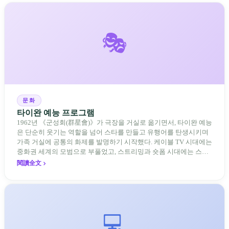
🎭
문화
타이완 예능 프로그램
1962년 《군성회(群星會)》가 극장을 거실로 옮기면서, 타이완 예능
은 단순히 웃기는 역할을 넘어 스타를 만들고 유행어를 탄생시키며
가족 거실에 공통의 화제를 발명하기 시작했다. 케이블 TV 시대에는
중화권 세계의 모범으로 부풀었고, 스트리밍과 숏폼 시대에는 스튜
디오 쇼에서 분화된 플랫폼 위의 새로운 언어로 스스로를 다시 써야
閱讀全文
했다.
💻