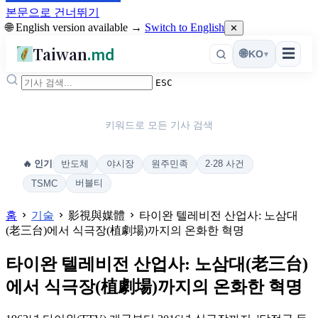
본문으로 건너뛰기
🌐 English version available →
Switch to English
✕
Taiwan
.md
☰
🌐
KO
▾
ESC
키워드로 모든 기사 검색
반도체
야시장
원주민족
2·28 사건
🔥 인기
버블티
TSMC
홈
기술
影視與媒體
타이완 텔레비전 산업사: 노삼대
(老三台)에서 식극장(植劇場)까지의 온화한 혁명
타이완 텔레비전 산업사: 노삼대(老三台)
에서 식극장(植劇場)까지의 온화한 혁명