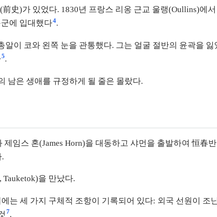
史)가 있었다. 1830년 프랑스 리옹 근교 울랭(Oullins)
4
 북군에 입대했다
.
lderness). 총알이 코와 왼쪽 눈을 관통했다. 그는 얼굴 절반의 
5
다
.
의 남은 생애를 규정하게 될 줄은 몰랐다.
ering)과 제임스 혼(James Horn)을 대동하고 샤먼을 출발하여
.
auketok)을 만났다.
각서에는 세 가지 구체적 조항이 기록되어 있다: 외국 선원이 조
7
것
.