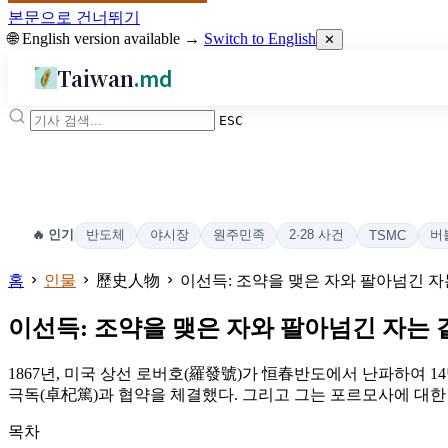
본문으로 건너뛰기
🌐 English version available →
Switch to English
✕
Taiwan
.md
ESC
반도체
야시장
원주민족
2·28 사건
버
🔥 인기
TSMC
홈
인물
歷史人物
이선득: 조약을 맺은 자와 팔아넘긴 자
이선득: 조약을 맺은 자와 팔아넘긴 자는 
1867년, 미국 상선 로버호(羅發號)가 恒春반도에서 난파하여 
극독(卓杞篤)과 협약을 체결했다. 그리고 그는 포르모사에 대한 
목차