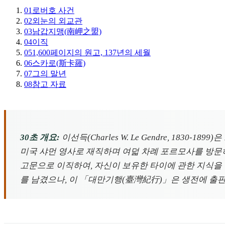
01
로버호 사건
02
외눈의 외교관
03
남갑지맹(南岬之盟)
04
이직
05
1,600페이지의 원고, 137년의 세월
06
스카로(斯卡羅)
07
그의 말년
08
참고 자료
30초 개요:
이선득(Charles W. Le Gendre, 18
미국 샤먼 영사로 재직하며 여덟 차례 포르모사를 방문
고문으로 이직하여, 자신이 보유한 타이에 관한 지식을 활
를 남겼으나, 이 「대만기행(臺灣紀行)」은 생전에 출