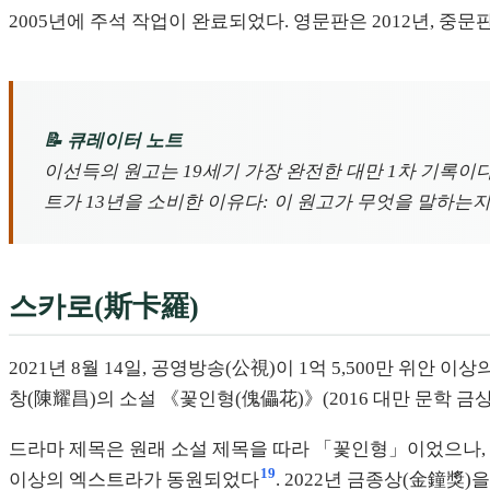
2005년에 주석 작업이 완료되었다. 영문판은 2012년, 중
📝 큐레이터 노트
이선득의 원고는 19세기 가장 완전한 대만 1차 기록이
트가 13년을 소비한 이유다: 이 원고가 무엇을 말하는지
스카로(斯卡羅)
2021년 8월 14일, 공영방송(公視)이 1억 5,500만 위안 이
창(陳耀昌)의 소설 《꽃인형(傀儡花)》(2016 대만 문학 금
드라마 제목은 원래 소설 제목을 따라 「꽃인형」이었으나, 「
19
이상의 엑스트라가 동원되었다
. 2022년 금종상(金鐘獎