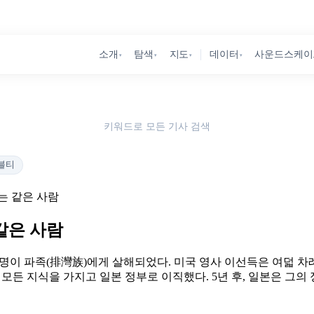
소개
탐색
지도
데이터
사운드스케이
▾
▾
▾
▾
키워드로 모든 기사 검색
블티
는 같은 사람
같은 사람
14명이 파족(排灣族)에게 살해되었다. 미국 영사 이선득은 여덟 차
모든 지식을 가지고 일본 정부로 이직했다. 5년 후, 일본은 그의