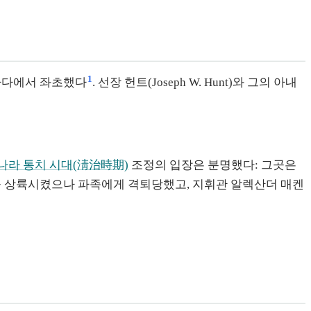
1
 앞바다에서 좌초했다
. 선장 헌트(Joseph W. Hunt)와 그의 아내
나라 통치 시대(淸治時期)
조정의 입장은 분명했다: 그곳은
1명을 상륙시켰으나 파족에게 격퇴당했고, 지휘관 알렉산더 매켄