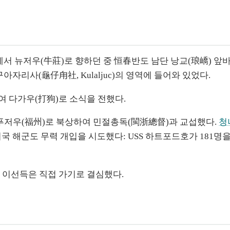
(汕頭)에서 뉴저우(牛莊)로 향하던 중 恒春반도 남단 낭교(琅嶠)
아자리사(龜仔甪社, Kulaljuc)의 영역에 들어와 있었다.
여 다가우(打狗)로 소식을 전했다.
 푸저우(福州)로 북상하여 민절총독(閩浙總督)과 교섭했다.
청
 미국 해군도 무력 개입을 시도했다: USS 하트포드호가 18
 이선득은 직접 가기로 결심했다.