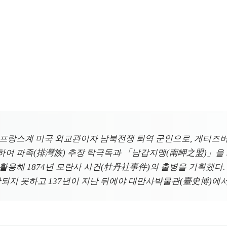
30-1899)은 프랑스계 미국 외교관이자 남북전쟁 퇴역 군인으로, 게
하여 파족(排灣族) 추장 탁극독과 「남갑지맹(南岬之盟)」을 
용해 1874년 모란사 사건(牡丹社事件)의 출병을 기획했다. 그
판되지 못하고 137년이 지난 뒤에야 대만사박물관(臺史博)에