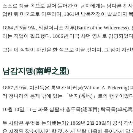
스스로 정글 속으로 걸어 들어간 이 남자에게는 남다른 전사(前
업한 뒤 미국으로 이주하여, 1861년 남북전쟁이 발발하자
1864년 5월 9일, 와일더니스 전투(Battle of the Wi
하는 직업이 필요했다. 1866년 미국 샤먼 영사로 임명되었
그는 이 직책이 자신을 한 섬으로 이끌 것이며, 그 섬이 자신
남갑지맹(南岬之盟)
1867년 9월, 이선득은 통역관 비커닝(William A. Pick
러 청나라의 통제 밖에 있는 「번지(番地)」로의 행군이었다
10월 10일, 그는 파족 십팔사 총두목(總頭目) 탁극독(卓杞篤, T
두 사람은 무엇을 논의했는가? 1869년 2월 28일의 공식 
은 지정된 장소에서만 할 것, 산지 부락 마을에 들어가지 말 