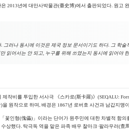
문판은 2013년에 대만사박물관(臺史博)에서 출판되었다. 원고 
다. 그러나 동시에 이것은 제국 정보 문서이기도 하다. 그 학
만 읽어서는 안 되고, 누구를 위해 쓰였는지 동시에 읽어야 한
상의 제작비를 투입한 서사극 《스카로(斯卡羅)》(SEQALU: Form
상)을 원작으로 하며, 배경은 1867년 로버호 사건과 남갑지맹이
꽃인형(傀儡)」이라는 단어가 원주민에 대한 차별적 함의를 담
)을 수상했다. 탁극독 역을 맡은 파족 배우 찰마크·팔라우러(查馬