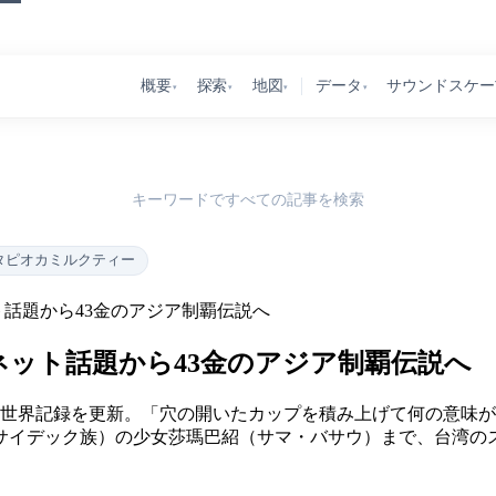
概要
探索
地図
データ
サウンドスケー
▾
▾
▾
▾
キーワードですべての記事を検索
タピオカミルクティー
ト話題から43金のアジア制覇伝説へ
のネット話題から43金のアジア制覇伝説へ
7つの世界記録を更新。「穴の開いたカップを積み上げて何の意
イデック族）の少女莎瑪巴紹（サマ・バサウ）まで、台湾のスポ