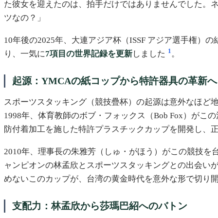
た彼女を迎えたのは、拍手だけではありませんでした。ネ
ツなの？」
10年後の2025年、大連アジア杯（ISSF アジア選手
1
り、一気に
7項目の世界記録を更新
しました
。
起源：YMCAの紙コップから特許器具の革新へ
スポーツスタッキング（競技疊杯）の起源は意外なほど地
1998年、体育教師のボブ・フォックス（Bob Fox）が
防付着加工を施した特許プラスチックカップを開発し、
2010年、理事長の朱雅芳（しゅ・がほう）がこの競技
ャンピオンの林孟欣とスポーツスタッキングとの出会い
めないこのカップが、台湾の黄金時代を意外な形で切り
支配力：林孟欣から莎瑪巴紹へのバトン