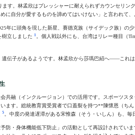
決まります。林孟欣はプレッシャーに耐えられずカウンセリン
ために自分が愛するものを諦めてはいけない」と言われて、
5年に頭角を現した新星、賽德克族（サイデック族）の少女・**
1
録を樹立しました
。個人戦以外にも、台湾はリレー種目（Timed 
」遺伝子があるようです。林孟欣から莎瑪巴紹へ——これは
生
社会共融（インクルージョン）での活用です。スポーツスタ
います。総統教育賞受賞者で口蓋裂を持つ**陳懷恩（ちん
5
た
。中度の発達遅滞がある宋惟森（そう・いしん）も、毎
症予防・身体機能低下防止」の活動として再設計されていま