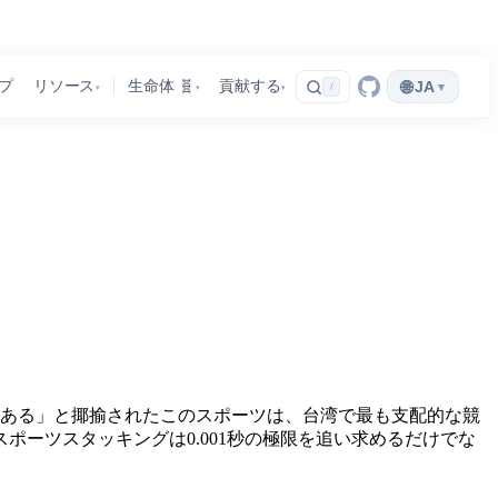
🌐
プ
リソース
生命体 🧬
貢献する
JA
▾
/
▾
▾
▾
味がある」と揶揄されたこのスポーツは、台湾で最も支配的な競
ーツスタッキングは0.001秒の極限を追い求めるだけでな