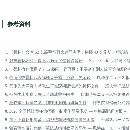
参考資料
《疊杯》台灣 52 名高手征戰大連亞洲盃：橫掃 43 金刷新 7 項紀錄
競技疊杯始源：從 Bob Fox 的體育課開始
— Sport Stacking 
「疊杯有什麼用？」16 歲的世界冠軍：不要為了別人放棄你熱愛的
臺灣競技疊杯代表隊飛泰爭霸：挑戰世界紀錄
— 風傳媒ニュース報
克服先天障礙！特教生宋惟森與陳懷恩的疊杯之路
— 競技疊杯運動 
特教生宋惟森：每天苦練成疊杯國手
— 自由時報ニュース特集報道
疊杯樂：長輩遊戲中訓練抓握能力與防失智
— 行政院退輔会公式資
2026 全國競技疊杯錦標賽：制度化發展現況
— 中時新聞網速報
↩
市面上疊杯那麼多，認證標準與器材選擇的困擾
— 台湾スポーツ
體育班制度的代價：競技成績與教育的平衡
— 風傳媒ニュース報道