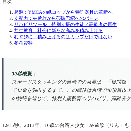
目次
起源：YMCAの紙コップから特許器具の革新へ
支配力：林孟欣から莎瑪巴紹へのバトン
リハビリツール：特別支援の生徒と高齢者の再生
共生教育：社会に新たな高みを積み上げる
むすびに：積み上げるのはカップだけではない
参考資料
30秒概覧：
スポーツスタッキングの台湾での発展は、「疑問視」か
で43金を独占するまで、この競技は台湾で40項目以
の物語を通じて、特別支援教育のリハビリ、高齢者ケ
1.915秒。2013年、16歳の台湾人少女・林孟欣（