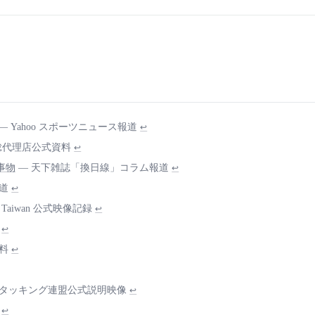
— Yahoo スポーツニュース報道
↩
台湾区総代理店公式資料
↩
事物
— 天下雑誌「換日線」コラム報道
↩
道
↩
Taiwan 公式映像記録
↩
↩
料
↩
スタッキング連盟公式説明映像
↩
↩