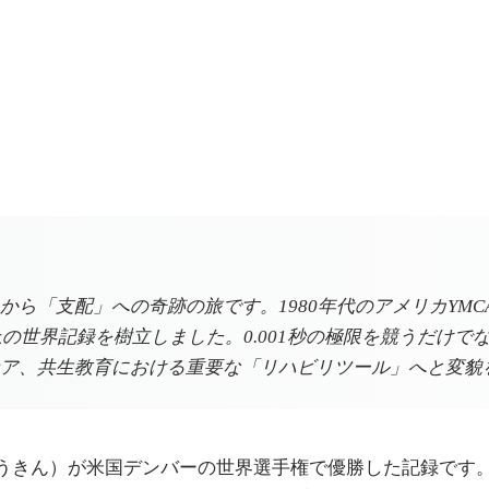
ら「支配」への奇跡の旅です。1980年代のアメリカYMC
上の世界記録を樹立しました。0.001秒の極限を競うだけ
ア、共生教育における重要な「リハビリツール」へと変貌
りん・もうきん）が米国デンバーの世界選手権で優勝した記録