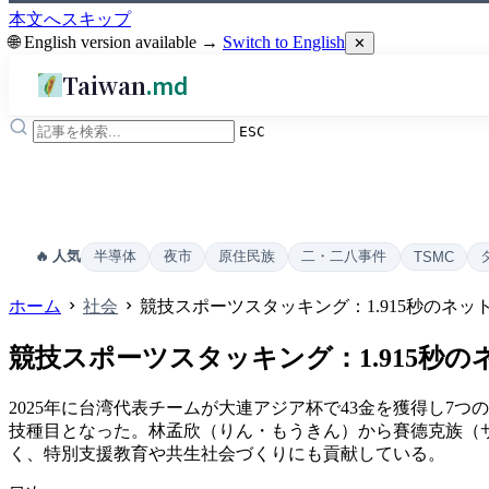
本文へスキップ
🌐 English version available →
Switch to English
✕
Taiwan
.md
ESC
半導体
夜市
原住民族
二・二八事件
🔥 人気
TSMC
ホーム
社会
競技スポーツスタッキング：1.915秒のネッ
競技スポーツスタッキング：1.915秒
2025年に台湾代表チームが大連アジア杯で43金を獲得し
技種目となった。林孟欣（りん・もうきん）から賽德克族（サ
く、特別支援教育や共生社会づくりにも貢献している。