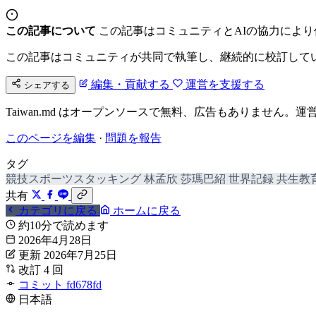
この記事について
この記事はコミュニティとAIの協力によ
この記事はコミュニティが共同で執筆し、継続的に校訂して
編集・貢献する
運営を支援する
シェアする
Taiwan.md はオープンソースで無料、広告もありませ
このページを編集
·
問題を報告
タグ
競技スポーツスタッキング
林孟欣
莎瑪巴紹
世界記録
共生教
共有
カテゴリに戻る
ホームに戻る
約10分で読めます
2026年4月28日
更新 2026年7月25日
改訂 4 回
コミット fd678fd
日本語