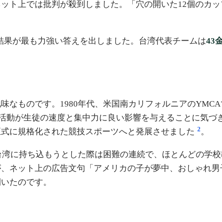
ット上では批判が殺到しました。「穴の開いた12個のカ
権）の結果が最も力強い答えを出しました。台湾代表チームは
43
味なものです。1980年代、米国南カリフォルニアのYMC
この活動が生徒の速度と集中力に良い影響を与えることに気づき、教
2
正式に規格化された競技スポーツへと発展させました
。
を台湾に持ち込もうとした際は困難の連続で、ほとんどの学
が、ネット上の広告文句「アメリカの子が夢中、おしゃれ男
開いたのです。