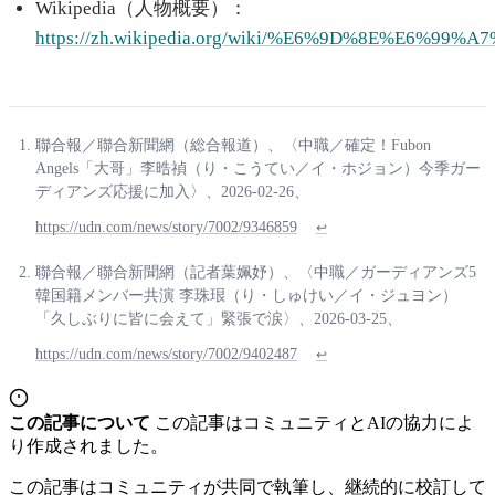
Wikipedia（人物概要）：
https://zh.wikipedia.org/wiki/%E6%9D%8E%E6%99%
聯合報／聯合新聞網（総合報道）、〈中職／確定！Fubon
Angels「大哥」李晧禎（り・こうてい／イ・ホジョン）今季ガー
ディアンズ応援に加入〉、2026-02-26、
https://udn.com/news/story/7002/9346859
↩
聯合報／聯合新聞網（記者葉姵妤）、〈中職／ガーディアンズ5
韓国籍メンバー共演 李珠珢（り・しゅけい／イ・ジュヨン）
「久しぶりに皆に会えて」緊張で涙〉、2026-03-25、
https://udn.com/news/story/7002/9402487
↩
この記事について
この記事はコミュニティとAIの協力によ
り作成されました。
この記事はコミュニティが共同で執筆し、継続的に校訂して