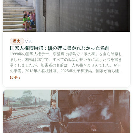
歴史
7/30
国家人権博物館：涙の碑に書かれなかった名前
1999年の国際人権デー、李登輝は緑島で「涙の碑」を自ら除幕し
ました。柏楊は28字で、すべての母親が長い夜に流した涙を書き
尽くしましたが、加害者の名前は一人も書きませんでした。6年
の準備、2018年の看板除幕、2025年の予算凍結。国家が自ら建
て、自らが行ったことを記念する博物館です。しかし解厳から39
16 分
年、一人の加害者も司法裁判を受けていません。