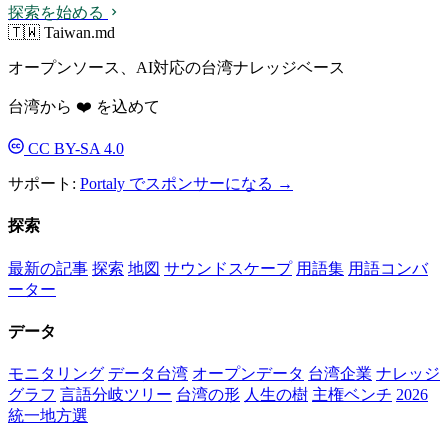
探索を始める
🇹🇼 Taiwan.md
オープンソース、AI対応の台湾ナレッジベース
台湾から ❤️ を込めて
CC BY-SA 4.0
サポート:
Portaly でスポンサーになる →
探索
最新の記事
探索
地図
サウンドスケープ
用語集
用語コンバ
ーター
データ
モニタリング
データ台湾
オープンデータ
台湾企業
ナレッジ
グラフ
言語分岐ツリー
台湾の形
人生の樹
主権ベンチ
2026
統一地方選