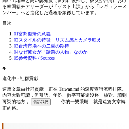
高い出場率と高い認知度で富邦に復帰し、彼女が台湾におけ
る韓国籍チアリーダーが「ゲスト出演」から「レギュラーメ
ンバー」へと進化した過程を象徴しています。
目次
01
富邦復帰の意義
02
スタイルの特徴：リズム感とカメラ映え
03
台湾市場への二重の期待
04
なぜ彼女が「話題の人物」なのか
05
参考資料 / Sources
🌱
進化中 · 社群貢獻
這篇文章由社群貢獻，正在 Taiwan.md 的深度查證流程排隊。
內容大致可讀，但引語、年份、數字可能還沒逐一核對。讀到
可疑的地方，
——你的一雙眼睛，就是這篇文章轉
告訴我們
正的路。