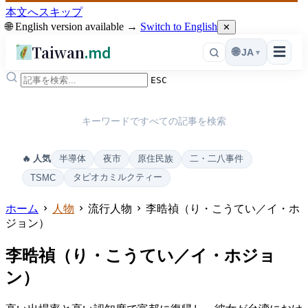
本文へスキップ
🌐 English version available →
Switch to English
✕
Taiwan
.md
☰
🌐
JA
▾
ESC
キーワードですべての記事を検索
半導体
夜市
原住民族
二・二八事件
🔥 人気
タピオカミルクティー
TSMC
ホーム
人物
流行人物
李晧禎（り・こうてい／イ・ホ
ジョン）
李晧禎（り・こうてい／イ・ホジョ
ン）