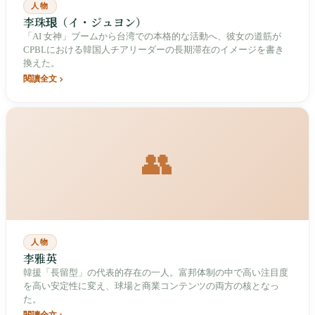
人物
李珠珢（イ・ジュヨン）
「AI 女神」ブームから台湾での本格的な活動へ、彼女の道筋が
CPBLにおける韓国人チアリーダーの長期滞在のイメージを書き
換えた。
閱讀全文
👥
人物
李雅英
韓援「長留型」の代表的存在の一人。富邦体制の中で高い注目度
を高い安定性に変え、球場と商業コンテンツの両方の核となっ
た。