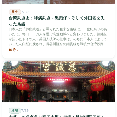
歴史
7/30
台湾鉄道史：肺病鉄道、黒頭仔、そして外国名を失
った系譜
日本人に「肺病鉄道」と罵られた粗末な路線は、一世紀余りのあ
いだに、毎日二十万人を運ぶ高速動脈へと変わりました。劉銘伝
が招いたドイツ人・英国人技師の仕事は、のちに日本人によって
いったん白紙に戻され、長谷川謹介の縦貫線も戦後の台湾鉄路に
よって改名・改番されました。どの世代も前の世代の記録を脚注
16 分
へ押しやり、外国名はしだいに剥がれ落ちていきました。残った
のは台湾語の「黒頭仔」「火車仔」、莒光・自強・復興という政
治スローガン、そしてようやくプユマ・タロコの世代になって、
先住民族の地名が再びレールの上に敷き戻されたのです。
地理
7/30
士林：ケタガラン族の土地、漳州・泉州械闘の廟、