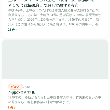
そして今は毎晩台北で最も混雑する夜市
午後7時半、士林夜市の入口では韓国人観光客が大鶏排を掲げて
自撮りをし、その隣、大南路84号の慈諴宮は1796年の嘉慶元年か
ら立ち続け、2026年に230歳を迎えます。1859年の咸豊9年、漳
州人はこの通りから泉州人に焼き出され、1860年の庚申年、潘永
清は下樹林に大東路・大南路・大西路・大北路という四本の整然
22 分
とした街路を引き、廟をその真ん中に置きました。1909年、日本
人は廟の向かいに市場を建て、1955年には陽明戯院が文林路に落
成し、1992年に豪大大鶏排が台中で発明され、1999年に士林へ進
出しました。2002年に戦後増築された屋根付き部分が撤去され、
2011年に新市場が開業し、地下フード街は朝から晩まで二交代で
人が入れ替わります。廟はいまも元の場所にありますが、その足
元では毎日二つの都市が交代で現れます。
グルメ
7/30
台湾の眷村料理
1949年の大移動がもたらした中国各省の味覚。竹矢来の囲いの中
の厨房から、眷村解体後の味覚の保存まで。
8 分