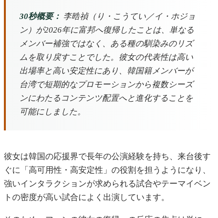
30秒概要：
李晧禎（り・こうてい／イ・ホジョ
ン）が2026年に富邦へ復帰したことは、単なる
メンバー補強ではなく、ある種の馴染みのリズ
ムを取り戻すことでした。彼女の代表性は高い
出場率と高い安定性にあり、韓国籍メンバーが
台湾で短期的なプロモーションから複数シーズ
ンにわたるコンテンツ配置へと進化することを
可能にしました。
彼女は韓国の応援界で長年の公演経験を持ち、来台後す
ぐに「高可用性・高安定性」の役割を担うようになり、
強いインタラクションが求められる試合やテーマイベン
トの密度が高い試合によく出演しています。