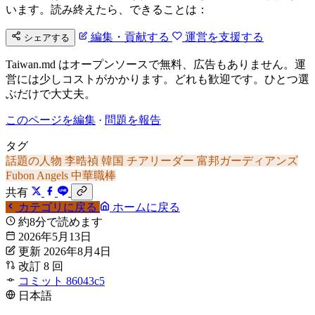
います。読み終えたら、できることは：
編集・貢献する
運営を支援する
シェアする
Taiwan.md はオープンソースで無料、広告もありません。運
営には少しコストがかかります。どれも歓迎です。ひとつ選
ぶだけで大丈夫。
このページを編集
·
問題を報告
タグ
話題の人物
李晧禎
韓国
チアリーダー
富邦ガーディアンズ
Fubon Angels
中華職棒
共有
カテゴリに戻る
ホームに戻る
約8分で読めます
2026年5月13日
更新 2026年8月4日
改訂 8 回
コミット 86043c5
日本語