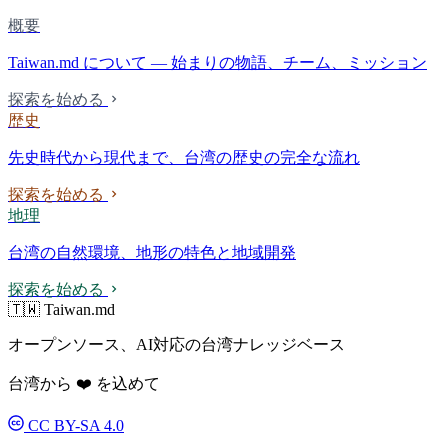
概要
Taiwan.md について — 始まりの物語、チーム、ミッション
探索を始める
歴史
先史時代から現代まで、台湾の歴史の完全な流れ
探索を始める
地理
台湾の自然環境、地形の特色と地域開発
探索を始める
🇹🇼 Taiwan.md
オープンソース、AI対応の台湾ナレッジベース
台湾から ❤️ を込めて
CC BY-SA 4.0