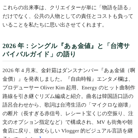
これらの出来事は、クリエイターが単に「物語を語る」
だけでなく、公共の人物としての責任とコストも負って
いることを私たちに思い出させてくれます。
2026 年：シングル『あぁ金値』と「台湾サ
バイバルガイド」の語り
2026 年 4 月末、金針菇はダンスナンバー『あぁ金値（啊
金價）』を発表しました。『自由時報』エンタメ欄は、
プロデューサー Oliver Kim 起用、Energy のヒット曲制作
路線を引き継ぐリズム編成と紹介。曲名は韓国語口語の
語呂合わせから、歌詞は台湾生活の「マイクロな崩壊」
の断片（長すぎる赤信号、レシート宝くじの空振り、注
文のオプション指定など）で構成され、MV も街角や朝
食店に戻り、彼女らしい Vlogger 的ビジュアル言語を継
3