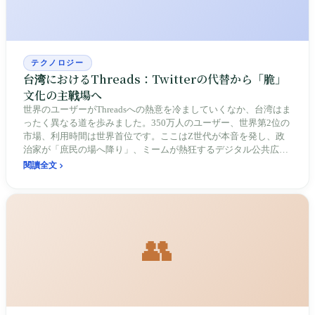
テクノロジー
台湾におけるThreads：Twitterの代替から「脆」
文化の主戦場へ
世界のユーザーがThreadsへの熱意を冷ましていくなか、台湾はま
ったく異なる道を歩みました。350万人のユーザー、世界第2位の
市場、利用時間は世界首位です。ここはZ世代が本音を発し、政
治家が「庶民の場へ降り」、ミームが熱狂するデジタル公共広場
となり、台湾のソーシャルメディア生態系を再定義しています。
閱讀全文
👥