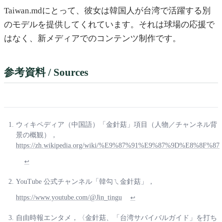
Taiwan.mdにとって、彼女は韓国人が台湾で活躍する別
のモデルを提供してくれています。それは球場の応援で
はなく、新メディアでのコンテンツ制作です。
参考資料 / Sources
ウィキペディア（中国語）「金針菇」項目（人物／チャンネル背
景の概観），
https://zh.wikipedia.org/wiki/%E9%87%91%E9%87%9D%E8%8F%87
↩
YouTube 公式チャンネル「韓勾ㄟ金針菇」，
https://www.youtube.com/@Jin_tingu
↩
自由時報エンタメ，〈金針菇、「台湾サバイバルガイド」を打ち