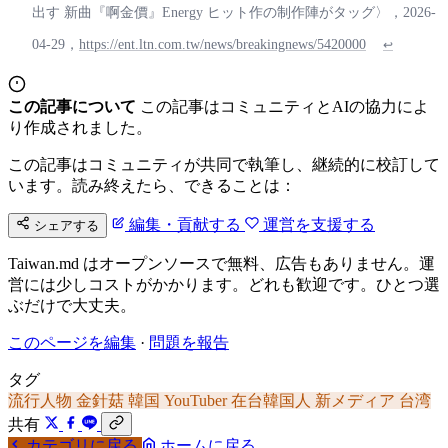
出す 新曲『啊金價』Energy ヒット作の制作陣がタッグ〉，2026-
04-29，
https://ent.ltn.com.tw/news/breakingnews/5420000
↩
この記事について
この記事はコミュニティとAIの協力によ
り作成されました。
この記事はコミュニティが共同で執筆し、継続的に校訂して
います。読み終えたら、できることは：
編集・貢献する
運営を支援する
シェアする
Taiwan.md はオープンソースで無料、広告もありません。運
営には少しコストがかかります。どれも歓迎です。ひとつ選
ぶだけで大丈夫。
このページを編集
·
問題を報告
タグ
流行人物
金針菇
韓国
YouTuber
在台韓国人
新メディア
台湾
共有
カテゴリに戻る
ホームに戻る