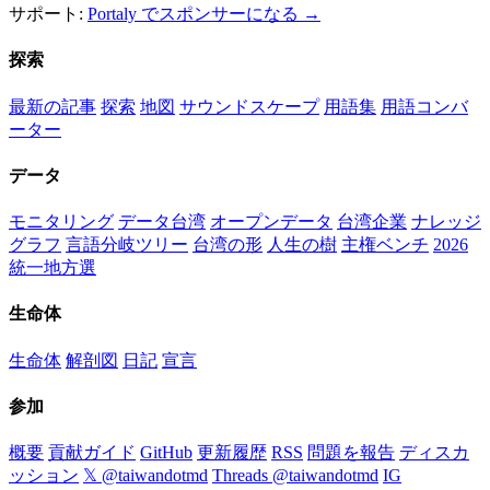
サポート:
Portaly でスポンサーになる →
探索
最新の記事
探索
地図
サウンドスケープ
用語集
用語コンバ
ーター
データ
モニタリング
データ台湾
オープンデータ
台湾企業
ナレッジ
グラフ
言語分岐ツリー
台湾の形
人生の樹
主権ベンチ
2026
統一地方選
生命体
生命体
解剖図
日記
宣言
参加
概要
貢献ガイド
GitHub
更新履歴
RSS
問題を報告
ディスカ
ッション
𝕏 @taiwandotmd
Threads @taiwandotmd
IG