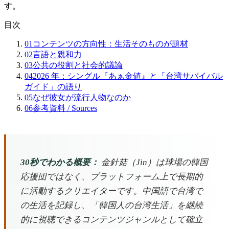
す。
目次
01
コンテンツの方向性：生活そのものが題材
02
言語と親和力
03
公共の役割と社会的議論
04
2026 年：シングル『あぁ金値』と「台湾サバイバル
ガイド」の語り
05
なぜ彼女が流行人物なのか
06
参考資料 / Sources
30秒でわかる概要：
金針菇（Jin）は球場の韓国
応援団ではなく、プラットフォーム上で長期的
に活動するクリエイターです。中国語で台湾で
の生活を記録し、「韓国人の台湾生活」を継続
的に視聴できるコンテンツジャンルとして確立