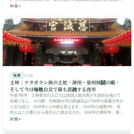
よって改名・改番されました。どの世代も前の世代の記録を脚注
16 分
へ押しやり、外国名はしだいに剥がれ落ちていきました。残った
のは台湾語の「黒頭仔」「火車仔」、莒光・自強・復興という政
治スローガン、そしてようやくプユマ・タロコの世代になって、
先住民族の地名が再びレールの上に敷き戻されたのです。
地理
7/30
士林：ケタガラン族の土地、漳州・泉州械闘の廟、
そして今は毎晩台北で最も混雑する夜市
午後7時半、士林夜市の入口では韓国人観光客が大鶏排を掲げて
自撮りをし、その隣、大南路84号の慈諴宮は1796年の嘉慶元年か
ら立ち続け、2026年に230歳を迎えます。1859年の咸豊9年、漳
州人はこの通りから泉州人に焼き出され、1860年の庚申年、潘永
清は下樹林に大東路・大南路・大西路・大北路という四本の整然
22 分
とした街路を引き、廟をその真ん中に置きました。1909年、日本
人は廟の向かいに市場を建て、1955年には陽明戯院が文林路に落