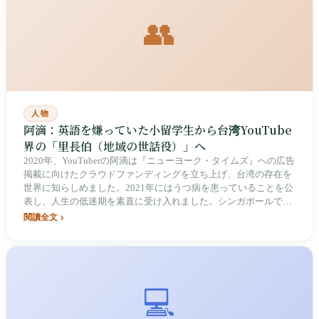
👥
人物
阿滴：英語を嫌っていた小留学生から台湾YouTube
界の「里長伯（地域の世話役）」へ
2020年、YouTuberの阿滴は『ニューヨーク・タイムズ』への広告
掲載に向けたクラウドファンディングを立ち上げ、台湾の存在を
世界に知らしめました。2021年にはうつ病を患っていることを公
表し、人生の低迷期を素直に受け入れました。シンガポールでの
英語との出会いからクリエイター協会の設立まで、阿滴は知識系
閱讀全文
インフルエンサーであるだけでなく、台湾の新メディアエコシス
テムを牽引する推進者です。
💻