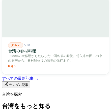
成し、1992年に豪大大鶏排が台中で発明され、1999年に士林へ進
出しました。2002年に戦後増築された屋根付き部分が撤去され、
2011年に新市場が開業し、地下フード街は朝から晩まで二交代で
人が入れ替わります。廟はいまも元の場所にありますが、その足
元では毎日二つの都市が交代で現れます。
グルメ
7/30
台湾の眷村料理
1949年の大移動がもたらした中国各省の味覚。竹矢来の囲いの中
の厨房から、眷村解体後の味覚の保存まで。
8 分
すべての最新記事 →
ランダム記事
台湾を探索
台湾をもっと知る