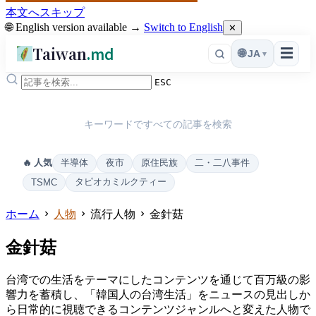
本文へスキップ
🌐 English version available →
Switch to English
✕
Taiwan
.md
☰
🌐
JA
▾
ESC
キーワードですべての記事を検索
半導体
夜市
原住民族
二・二八事件
🔥 人気
タピオカミルクティー
TSMC
ホーム
人物
流行人物
金針菇
金針菇
台湾での生活をテーマにしたコンテンツを通じて百万級の影
響力を蓄積し、「韓国人の台湾生活」をニュースの見出しか
ら日常的に視聴できるコンテンツジャンルへと変えた人物で