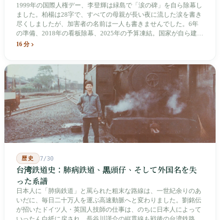
1999年の国際人権デー、李登輝は緑島で「涙の碑」を自ら除幕し
ました。柏楊は28字で、すべての母親が長い夜に流した涙を書き
尽くしましたが、加害者の名前は一人も書きませんでした。6年
の準備、2018年の看板除幕、2025年の予算凍結。国家が自ら建
て、自らが行ったことを記念する博物館です。しかし解厳から39
16 分
年、一人の加害者も司法裁判を受けていません。
歴史
7/30
台湾鉄道史：肺病鉄道、黒頭仔、そして外国名を失
った系譜
日本人に「肺病鉄道」と罵られた粗末な路線は、一世紀余りのあ
いだに、毎日二十万人を運ぶ高速動脈へと変わりました。劉銘伝
が招いたドイツ人・英国人技師の仕事は、のちに日本人によって
いったん白紙に戻され、長谷川謹介の縦貫線も戦後の台湾鉄路に