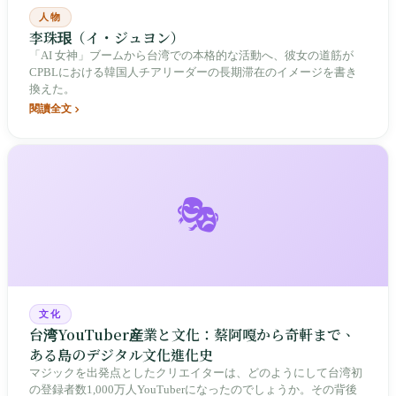
人物
李珠珢（イ・ジュヨン）
「AI 女神」ブームから台湾での本格的な活動へ、彼女の道筋が
CPBLにおける韓国人チアリーダーの長期滞在のイメージを書き
換えた。
閱讀全文
🎭
文化
台湾YouTuber産業と文化：蔡阿嘎から奇軒まで、
ある島のデジタル文化進化史
マジックを出発点としたクリエイターは、どのようにして台湾初
の登録者数1,000万人YouTuberになったのでしょうか。その背後