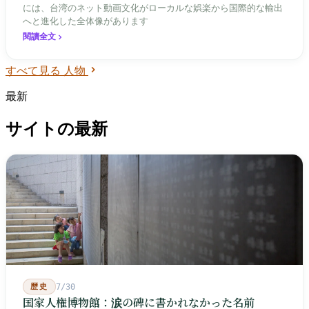
には、台湾のネット動画文化がローカルな娯楽から国際的な輸出
へと進化した全体像があります
閱讀全文
すべて見る 人物
最新
サイトの最新
歴史
7/30
国家人権博物館：涙の碑に書かれなかった名前