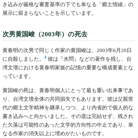
き込みが厳格な審査基準の下でも単なる「郷土情緒」の
展示に留まらないことを示しています。
次男黄国峻（2003年）の死去
黄春明の次男で同じく作家の黄国峻は、2003年6月20日
4
に自殺しました。
彼は『水問』などの著作を残し、台
湾文壇における黄春明家族の記憶の重要な構成要素とな
っています。
黄国峻の死は、黄春明個人にとって最も重い出来事であ
り、台湾文壇全体の共同損失でもあります。彼は父親世
代の郷土文学精神を継承しつつ、より内省的で個人的な
書き込みへと向かいました。その道は完結せず、残され
た欠落は可能性のあった文学的方向性の中止であり、単
なる作家の消失以上に埋めがたいものです。