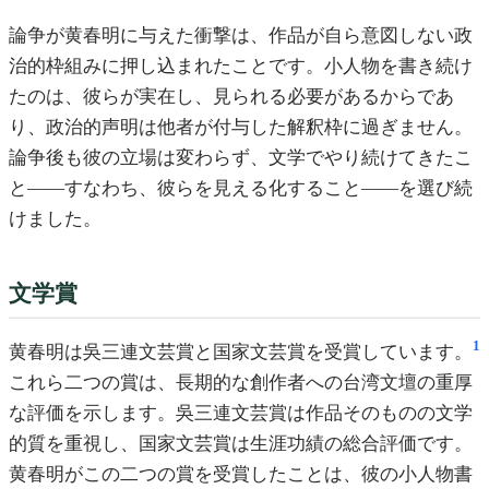
論争が黄春明に与えた衝撃は、作品が自ら意図しない政
治的枠組みに押し込まれたことです。小人物を書き続け
たのは、彼らが実在し、見られる必要があるからであ
り、政治的声明は他者が付与した解釈枠に過ぎません。
論争後も彼の立場は変わらず、文学でやり続けてきたこ
と――すなわち、彼らを見える化すること――を選び続
けました。
文学賞
1
黄春明は吳三連文芸賞と国家文芸賞を受賞しています。
これら二つの賞は、長期的な創作者への台湾文壇の重厚
な評価を示します。吳三連文芸賞は作品そのものの文学
的質を重視し、国家文芸賞は生涯功績の総合評価です。
黄春明がこの二つの賞を受賞したことは、彼の小人物書