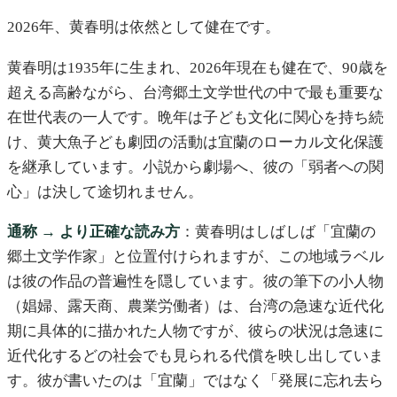
2026年、黄春明は依然として健在です。
黄春明は1935年に生まれ、2026年現在も健在で、90歳を
超える高齢ながら、台湾郷土文学世代の中で最も重要な
在世代表の一人です。晩年は子ども文化に関心を持ち続
け、黄大魚子ども劇団の活動は宜蘭のローカル文化保護
を継承しています。小説から劇場へ、彼の「弱者への関
心」は決して途切れません。
通称 → より正確な読み方
：黄春明はしばしば「宜蘭の
郷土文学作家」と位置付けられますが、この地域ラベル
は彼の作品の普遍性を隠しています。彼の筆下の小人物
（娼婦、露天商、農業労働者）は、台湾の急速な近代化
期に具体的に描かれた人物ですが、彼らの状況は急速に
近代化するどの社会でも見られる代償を映し出していま
す。彼が書いたのは「宜蘭」ではなく「発展に忘れ去ら