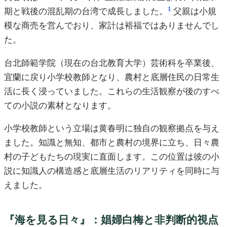
1
期と戦後の混乱期の台湾で成長しました。
父親は小規
模な商売を営んでおり、家計は裕福ではありませんでし
た。
台北師範学院（現在の台北教育大学）芸術科を卒業後、
宜蘭に戻り小学校教師となり、農村と底層住民の日常生
活に長く浸っていました。これらの生活観察が後のすべ
ての小説の素材となります。
小学校教師という立場は黄春明に独自の観察拠点を与え
ました。知識と無知、都市と農村の境界に立ち、日々農
村の子どもたちの現実に直面します。この位置は彼の小
説に知識人の構造感と底層生活のリアリティを同時に与
えました。
『海を見る日々』：娼婦白梅と非判断的視点