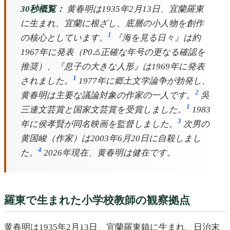
30秒概覧：
黄春明は1935年2月13日、宜蘭羅東
に生まれ、宜蘭に根ざし、底層の小人物を創作
1
の核心としています。
『海を見る日々』は約
1967年に発表（P0⚠️正確な年号の更なる確認を
推奨）、『息子の大きな人形』は1969年に発表
1
されました。
1977年に郷土文学論争が勃発し、
2
黄春明は主要な議論対象の作家の一人です。
吳
1
三連文芸賞と国家文芸賞を受賞しました。
1983
3
年に侯孝賢が同名映画を監督しました。
次男の
黄国峻（作家）は2003年6月20日に自殺しまし
4
た。
2026年現在、黄春明は健在です。
羅東で生まれた小学校教師の観察拠点
黄春明は1935年2月13日、宜蘭羅東鎮に生まれ、日治末