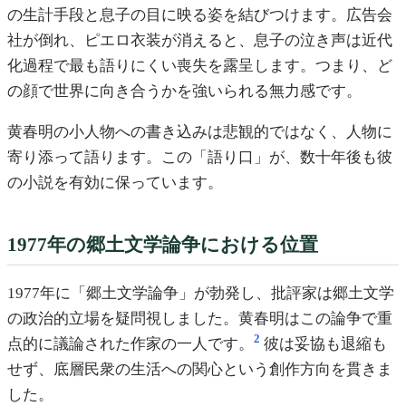
の生計手段と息子の目に映る姿を結びつけます。広告会
社が倒れ、ピエロ衣装が消えると、息子の泣き声は近代
化過程で最も語りにくい喪失を露呈します。つまり、ど
の顔で世界に向き合うかを強いられる無力感です。
黄春明の小人物への書き込みは悲観的ではなく、人物に
寄り添って語ります。この「語り口」が、数十年後も彼
の小説を有効に保っています。
1977年の郷土文学論争における位置
1977年に「郷土文学論争」が勃発し、批評家は郷土文学
の政治的立場を疑問視しました。黄春明はこの論争で重
2
点的に議論された作家の一人です。
彼は妥協も退縮も
せず、底層民衆の生活への関心という創作方向を貫きま
した。