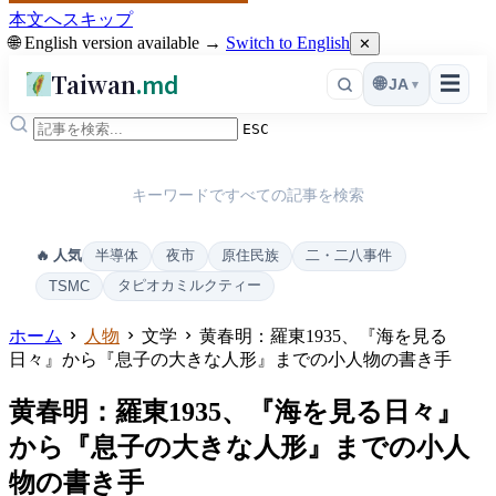
本文へスキップ
🌐 English version available →
Switch to English
✕
Taiwan
.md
☰
🌐
JA
▾
ESC
キーワードですべての記事を検索
半導体
夜市
原住民族
二・二八事件
🔥 人気
タピオカミルクティー
TSMC
ホーム
人物
文学
黄春明：羅東1935、『海を見る
日々』から『息子の大きな人形』までの小人物の書き手
黄春明：羅東1935、『海を見る日々』
から『息子の大きな人形』までの小人
物の書き手