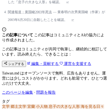
した『息子の大きな人形』を確認。
↩
関連報道：黄国峻2003年死去
— 黄春明の次男黄国峻（作家）が
2003年6月20日に自殺したことを確認。
↩
この記事について
この記事はコミュニティとAIの協力によ
り作成されました。
この記事はコミュニティが共同で執筆し、継続的に校訂して
います。読み終えたら、できることは：
編集・貢献する
運営を支援する
シェアする
Taiwan.md はオープンソースで無料、広告もありません。運
営には少しコストがかかります。どれも歓迎です。ひとつ選
ぶだけで大丈夫。
このページを編集
·
問題を報告
タグ
文学
郷土文学
宜蘭
小人物
息子の大きな人形
海を見る日々