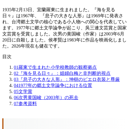
1935年2月13日、宜蘭羅東に生まれました。『海を見る
日々』は1967年、 『息子の大きな人形』は1969年に発表さ
れ、台湾郷土文学の核心である小人物への関心を代表してい
ます。1977年に郷土文学論争が起こり、吳三連文芸賞と国家
文芸賞を受賞しました。次男の黄国峻（作家）は2003年6月
20日に自殺しました。侯孝賢は1983年に作品を映画化しまし
た。2026年現在も健在です。
目次
01
羅東で生まれた小学校教師の観察拠点
02
『海を見る日々』：娼婦白梅と非判断的視点
03
『息子の大きな人形』：坤樹のピエロ衣装と尊厳
04
1977年の郷土文学論争における位置
05
文学賞
06
次男黄国峻（2003年）の死去
07
参考資料