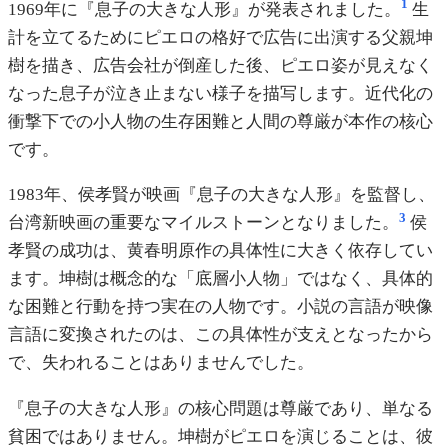
1
1969年に『息子の大きな人形』が発表されました。
生
計を立てるためにピエロの格好で広告に出演する父親坤
樹を描き、広告会社が倒産した後、ピエロ姿が見えなく
なった息子が泣き止まない様子を描写します。近代化の
衝撃下での小人物の生存困難と人間の尊厳が本作の核心
です。
1983年、侯孝賢が映画『息子の大きな人形』を監督し、
3
台湾新映画の重要なマイルストーンとなりました。
侯
孝賢の成功は、黄春明原作の具体性に大きく依存してい
ます。坤樹は概念的な「底層小人物」ではなく、具体的
な困難と行動を持つ実在の人物です。小説の言語が映像
言語に変換されたのは、この具体性が支えとなったから
で、失われることはありませんでした。
『息子の大きな人形』の核心問題は尊厳であり、単なる
貧困ではありません。坤樹がピエロを演じることは、彼