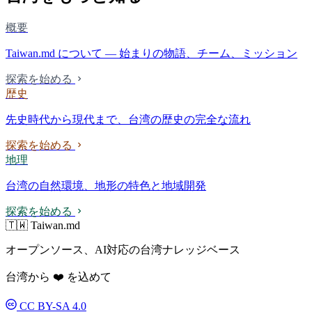
概要
Taiwan.md について — 始まりの物語、チーム、ミッション
探索を始める
歴史
先史時代から現代まで、台湾の歴史の完全な流れ
探索を始める
地理
台湾の自然環境、地形の特色と地域開発
探索を始める
🇹🇼 Taiwan.md
オープンソース、AI対応の台湾ナレッジベース
台湾から ❤️ を込めて
CC BY-SA 4.0