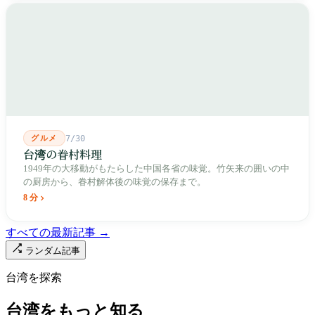
成し、1992年に豪大大鶏排が台中で発明され、1999年に士林へ進
出しました。2002年に戦後増築された屋根付き部分が撤去され、
2011年に新市場が開業し、地下フード街は朝から晩まで二交代で
人が入れ替わります。廟はいまも元の場所にありますが、その足
元では毎日二つの都市が交代で現れます。
グルメ
7/30
台湾の眷村料理
1949年の大移動がもたらした中国各省の味覚。竹矢来の囲いの中
の厨房から、眷村解体後の味覚の保存まで。
8 分
すべての最新記事 →
ランダム記事
台湾を探索
台湾をもっと知る