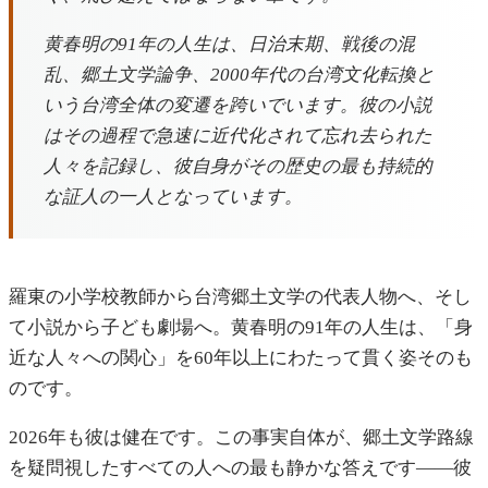
黄春明の91年の人生は、日治末期、戦後の混
乱、郷土文学論争、2000年代の台湾文化転換と
いう台湾全体の変遷を跨いでいます。彼の小説
はその過程で急速に近代化されて忘れ去られた
人々を記録し、彼自身がその歴史の最も持続的
な証人の一人となっています。
羅東の小学校教師から台湾郷土文学の代表人物へ、そし
て小説から子ども劇場へ。黄春明の91年の人生は、「身
近な人々への関心」を60年以上にわたって貫く姿そのも
のです。
2026年も彼は健在です。この事実自体が、郷土文学路線
を疑問視したすべての人への最も静かな答えです――彼