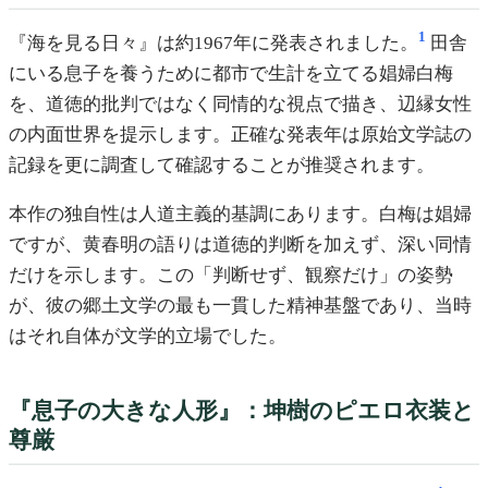
1
『海を見る日々』は約1967年に発表されました。
田舎
にいる息子を養うために都市で生計を立てる娼婦白梅
を、道徳的批判ではなく同情的な視点で描き、辺縁女性
の内面世界を提示します。正確な発表年は原始文学誌の
記録を更に調査して確認することが推奨されます。
本作の独自性は人道主義的基調にあります。白梅は娼婦
ですが、黄春明の語りは道徳的判断を加えず、深い同情
だけを示します。この「判断せず、観察だけ」の姿勢
が、彼の郷土文学の最も一貫した精神基盤であり、当時
はそれ自体が文学的立場でした。
『息子の大きな人形』：坤樹のピエロ衣装と
尊厳