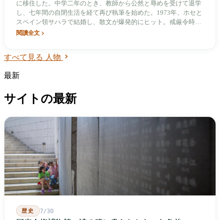
に移住した。中学二年のとき、教師から公然と辱めを受けて退学
し、七年間の自閉生活を経て再び執筆を始めた。1973年、ホセと
スペイン領サハラで結婚し、散文が爆発的にヒット。戒厳令時代
の台湾人が遠い世界を想像する窓となった。1979年、ホセがダイ
閱讀全文
ビング事故で亡くなった。1990年、脚本を手がけた映画『滾滾紅
塵（こんこんじょうじん）』が金馬賞の八部門を受賞した。1991
すべて見る 人物
年1月4日、台北栄民総病院で自ら命を絶った。享年四十七歳。
最新
サイトの最新
歴史
7/30