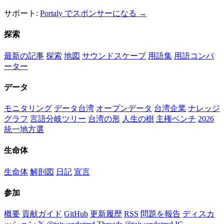
サポート:
Portaly でスポンサーになる →
探索
最新の記事
探索
地図
サウンドスケープ
用語集
用語コンバ
ーター
データ
モニタリング
データ台湾
オープンデータ
台湾企業
ナレッジ
グラフ
言語分岐ツリー
台湾の形
人生の樹
主権ベンチ
2026
統一地方選
生命体
生命体
解剖図
日記
宣言
参加
概要
貢献ガイド
GitHub
更新履歴
RSS
問題を報告
ディスカ