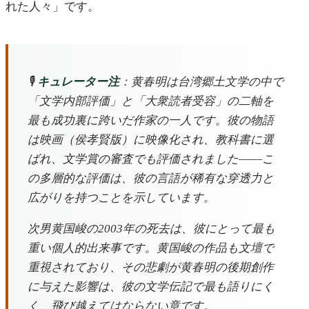
れた人々」です。
🎙️
キュレーター注
：黄春明は台湾郷土文学の中で
「文学内部評価」と「大衆読者受容」の二軸を
最も成功裏に跨いだ作家の一人です。彼の物語
は映画（侯孝賢版）に映像化され、教科書に選
ばれ、文学賞の審査でも評価されました――こ
の多層的な評価は、彼の言語が稀有な穿透力と
広がりを持つことを示しています。
次男黄国峻の2003年の死去は、彼にとって最も
重い個人的出来事です。黄国峻の作品も文壇で
重視されており、その悲劇が黄春明の後期創作
に与えた影響は、彼の文学伝記で最も語りにく
く、飛び越えてはならない章です。