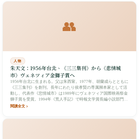
👥
人物
朱天文：1956年台北、《三三集刊》から《悲情城
市》ヴェネツィア金獅子賞へ
1956年台北に生まれる。父は朱西甯。1977年、胡蘭成らとともに
《三三集刊》を創刊。長年にわたり侯孝賢の専属脚本家として活
動し、代表作《悲情城市》は1989年にヴェネツィア国際映画祭金
獅子賞を受賞。1994年《荒人手記》で時報文学賞長編小説部門首
賞を受賞。脚本作品には《好男好女》《南国再見南国》などがあ
閱讀全文
る。