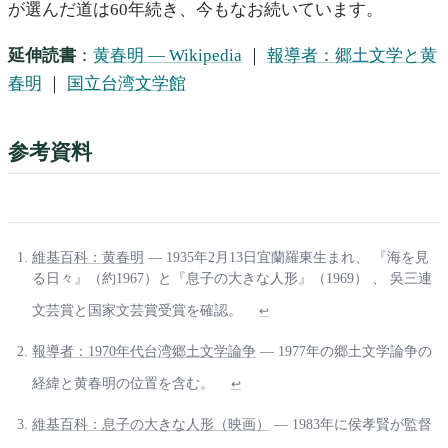
が選んだ道は60年続き、今もなお続いています。
延伸読書
：
黄春明 — Wikipedia
｜
報導者：郷土文学と黄
春明
｜
国立台湾文学館
参考資料
維基百科：黄春明
— 1935年2月13日宜蘭羅東生まれ、 『海を見
る日々』（約1967）と『息子の大きな人形』（1969） 、 吳三連
文芸賞と国家文芸賞受賞を確認。
↩
報導者：1970年代台湾郷土文学論争
— 1977年の郷土文学論争の
経緯と黄春明の位置を含む。
↩
維基百科：息子の大きな人形（映画）
— 1983年に侯孝賢が監督