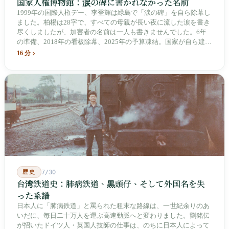
国家人権博物館：涙の碑に書かれなかった名前
1999年の国際人権デー、李登輝は緑島で「涙の碑」を自ら除幕し
ました。柏楊は28字で、すべての母親が長い夜に流した涙を書き
尽くしましたが、加害者の名前は一人も書きませんでした。6年
の準備、2018年の看板除幕、2025年の予算凍結。国家が自ら建
て、自らが行ったことを記念する博物館です。しかし解厳から39
16 分
年、一人の加害者も司法裁判を受けていません。
歴史
7/30
台湾鉄道史：肺病鉄道、黒頭仔、そして外国名を失
った系譜
日本人に「肺病鉄道」と罵られた粗末な路線は、一世紀余りのあ
いだに、毎日二十万人を運ぶ高速動脈へと変わりました。劉銘伝
が招いたドイツ人・英国人技師の仕事は、のちに日本人によって