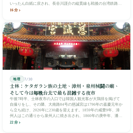
いったん白紙に戻され、長谷川謹介の縦貫線も戦後の台湾鉄路に
よって改名・改番されました。どの世代も前の世代の記録を脚注
16 分
へ押しやり、外国名はしだいに剥がれ落ちていきました。残った
のは台湾語の「黒頭仔」「火車仔」、莒光・自強・復興という政
治スローガン、そしてようやくプユマ・タロコの世代になって、
先住民族の地名が再びレールの上に敷き戻されたのです。
地理
7/30
士林：ケタガラン族の土地、漳州・泉州械闘の廟、
そして今は毎晩台北で最も混雑する夜市
午後7時半、士林夜市の入口では韓国人観光客が大鶏排を掲げて
自撮りをし、その隣、大南路84号の慈諴宮は1796年の嘉慶元年か
ら立ち続け、2026年に230歳を迎えます。1859年の咸豊9年、漳
州人はこの通りから泉州人に焼き出され、1860年の庚申年、潘永
清は下樹林に大東路・大南路・大西路・大北路という四本の整然
22 分
とした街路を引き、廟をその真ん中に置きました。1909年、日本
人は廟の向かいに市場を建て、1955年には陽明戯院が文林路に落