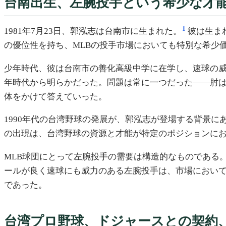
台南出生、左腕投手という希少な才
1
1981年7月23日、郭泓志は台南市に生まれた。
彼は生ま
の優位性を持ち、MLBの投手市場においても特別な希少
少年時代、彼は台南市の善化高級中学に在学し、速球の
年時代から明らかだった。問題は常に一つだった——肘
体をかけて答えていった。
1990年代の台湾野球の発展が、郭泓志が登場する背景
の出現は、台湾野球の資源と才能が特定のポジションに
MLB球団にとって左腕投手の需要は構造的なものである
ールが良く速球にも威力のある左腕投手は、市場におい
であった。
台湾プロ野球、ドジャースとの契約