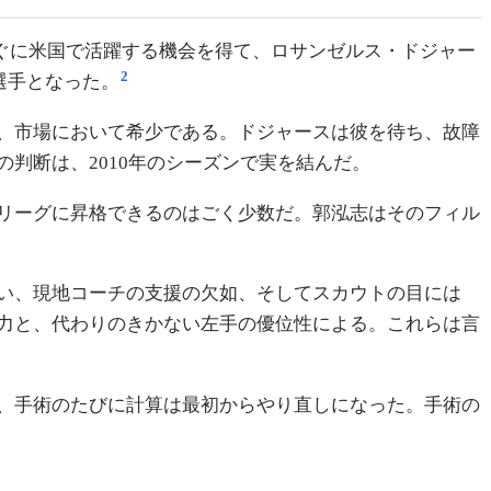
ぐに米国で活躍する機会を得て、ロサンゼルス・ドジャー
2
選手となった。
、市場において希少である。ドジャースは彼を待ち、故障
判断は、2010年のシーズンで実を結んだ。
リーグに昇格できるのはごく少数だ。郭泓志はそのフィル
い、現地コーチの支援の欠如、そしてスカウトの目には
力と、代わりのきかない左手の優位性による。これらは言
、手術のたびに計算は最初からやり直しになった。手術の