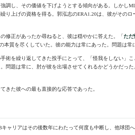
強調し、その価値を下げようとする傾向がある。しかしM
繰り上げの資格を得る。郭泓志のERA1.20は、彼がその
ムの修正があったか尋ねると、彼は穏やかに答えた。「
ただ
の本質を尽くしていた。彼の能力は常にあった。問題は常
の手術を繰り返してきた投手にとって、「怪我をしない」こ
。問題は常に、肘が彼を出場させてくれるかどうかだった。
けてきた彼への最も直接的な応答であった。
LBキャリアはその後数年にわたって何度も中断し、他球団へ