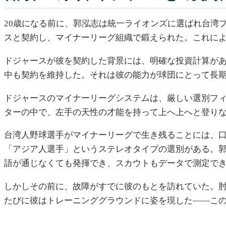
20歳になる前に、郭泓志は統一ライオンズに選ばれ台湾
スと契約し、マイナーリーグ組織で鍛えられた。これによ
ドジャースが彼を契約した背景には、明確な投資計算が
中も契約を維持した。それは彼の能力が球団にとって長期
ドジャースのマイナーリーグシステムは、厳しい選別フ
ターの中で、左手の天性の才能を持って上へ上へと登り
台湾人野球選手がマイナーリーグで生き残ることには、
「アジア人選手」というステレオタイプの選別がある。
語が通じなくても発揮でき、スカウトもデータで測定で
しかしその前に、故障がすでに彼のもとを訪れていた。
たびに彼はトレーニンググラウンドに姿を現した——こ