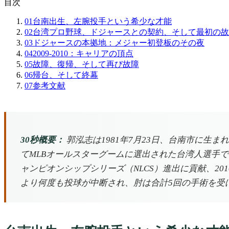
目次
01
台南出生、左腕投手という希少な才能
02
台湾プロ野球、ドジャースとの契約、そして最初の故
03
ドジャースの本拠地：メジャー初登板のその夜
04
2009-2010：キャリアの頂点
05
故障、復帰、そして再び故障
06
帰台、そして終幕
07
参考文献
30秒概要：
郭泓志は1981年7月23日、台南市に生
てMLBオールスターグームに選出された台湾人選手
ャンピオンシップシリーズ（NLCS）進出に貢献、20
より何度も投球が中断され、肘は合計5回の手術を受