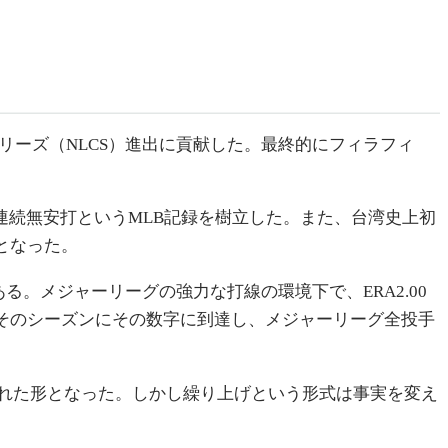
リーズ（NLCS）進出に貢献した。最終的にフィラフィ
連続無安打というMLB記録を樹立した。また、台湾史上初
となった。
る。メジャーリーグの強力な打線の環境下で、ERA2.00
はそのシーズンにその数字に到達し、メジャーリーグ全投手
れた形となった。しかし繰り上げという形式は事実を変え