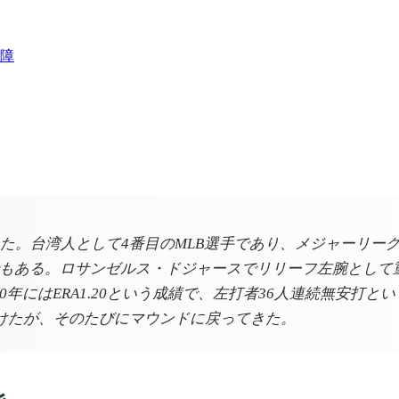
障
まれた。台湾人として4番目のMLB選手であり、メジャーリ
でもある。ロサンゼルス・ドジャースでリリーフ左腕として重
10年にはERA1.20という成績で、左打者36人連続無安打
けたが、そのたびにマウンドに戻ってきた。