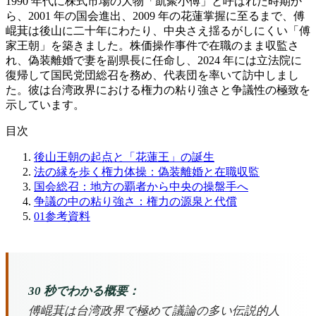
1990 年代に株式市場の大物「凱聚小傅」と呼ばれた時期か
ら、2001 年の国会進出、2009 年の花蓮掌握に至るまで、傅
崐萁は後山に二十年にわたり、中央さえ揺るがしにくい「傅
家王朝」を築きました。株価操作事件で在職のまま収監さ
れ、偽装離婚で妻を副県長に任命し、2024 年には立法院に
復帰して国民党団総召を務め、代表団を率いて訪中しまし
た。彼は台湾政界における権力の粘り強さと争議性の極致を
示しています。
目次
後山王朝の起点と「花蓮王」の誕生
法の縁を歩く権力体操：偽装離婚と在職収監
国会総召：地方の覇者から中央の操盤手へ
争議の中の粘り強さ：権力の源泉と代償
01
参考資料
30 秒でわかる概要：
傅崐萁は台湾政界で極めて議論の多い伝説的人