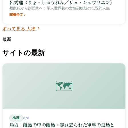
呂秀蓮（りょ・しゅうれん／リュ・シュウリエン）
叛乱犯から副総統へ：華人世界初の女性副総統の伝説的人生
閱讀全文
すべて見る 人物
最新
サイトの最新
🗺️
地理
8/8
烏坵：離島の中の離島、忘れ去られた軍事の孤島と