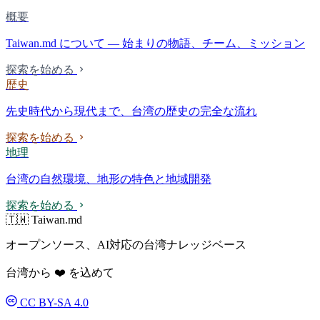
概要
Taiwan.md について — 始まりの物語、チーム、ミッション
探索を始める
歴史
先史時代から現代まで、台湾の歴史の完全な流れ
探索を始める
地理
台湾の自然環境、地形の特色と地域開発
探索を始める
🇹🇼 Taiwan.md
オープンソース、AI対応の台湾ナレッジベース
台湾から ❤️ を込めて
CC BY-SA 4.0