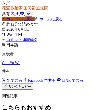
タグ
花蓮
政治家
国民党
立法院
共有
カテゴリに戻る
ホームに戻る
約12分で読めます
2026年6月1日
改訂 1 回
コミット 40894e7
日本語
貢献者
Che-Yu Wu
共有
X で共有
Facebook で共有
LINE で共有
リンクをコピー
関連記事
こちらもおすすめ