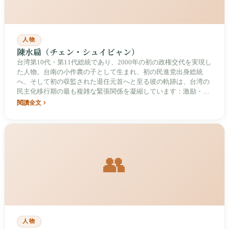
人物
陳水扁（チェン・シュイビャン）
台湾第10代・第11代総統であり、2000年の初の政権交代を実現し
た人物。台南の小作農の子として生まれ、初の民進党出身総統
へ、そして初の収監された退任元首へと至る彼の軌跡は、台湾の
民主化移行期の最も複雑な緊張関係を凝縮しています：激励・立
法の基盤構築・政治嵐・そして社会の分断。
閱讀全文
👥
人物