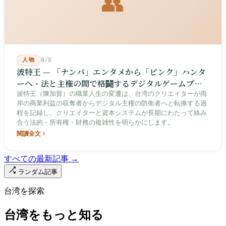
👥
人物
8/8
波特王 — 「ナンパ」エンタメから「ピンク」ハンタ
ーへ、法と主権の間で格闘するデジタルゲームプレ
イヤー
波特王（陳加晉）の職業人生の変遷は、台湾のクリエイターが両
岸の商業利益の収奪者からデジタル主権の防衛者へと転換する過
程を記録し、クリエイターと資本システムが長期にわたって絡み
合う法的・所有権・財務の複雑性を明らかにします。
閱讀全文
すべての最新記事 →
ランダム記事
台湾を探索
台湾をもっと知る