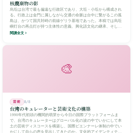
核廃棄物の影
烏坵は台湾で最も偏遠な行政区であり、大坵・小坵から構成され
る。行政上は金門に属しながら交通の命脈は台中に繋がるこの孤
島は、かつて国共対峙の前線ゲリラ基地であった。本稿では烏坵
嶼灯台の再点灯が持つ主体性の意義、興化語文化の継承、そして
20年にわたる核廃棄物処分場選定をめぐる住民投票の論争を深く
閱讀全文
分析し、この辺境の島嶼が国家の物語の中で見せる孤独と韌性を
描く。
🎨
芸術
8/8
台湾のキュレーターと芸術文化の構築
1990年代初頭の機関的萌芽から今日の国際プラットフォームま
で、台湾のキュレーターはグローバル化の波の中でいかにして本
土の芸術ディスコースを構築し、国際ビエンナーレ体制の中でい
かにして自らの声を見出してきたのか。文化的アイデンティティ