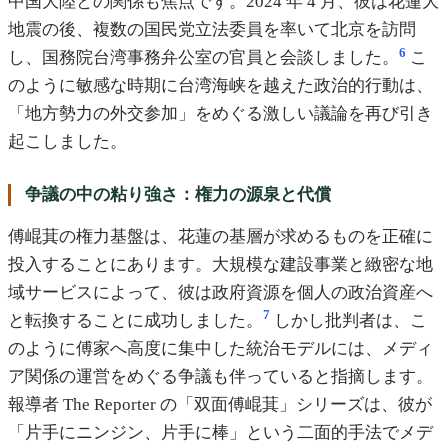
中国大陸との関係も焦点です。2024 年 4 月、彼は花蓮大
地震の後、複数の国民党立法委員を率いて北京を訪問
6
し、国務院台湾事務弁公室の官員と会談しました。
こ
のように敏感な時期に台湾海峡を越えた政治的行動は、
「地方勢力の外交参加」をめぐる激しい議論を再び引き
起こしました。
争議の中の粘り強さ：権力の源泉と代償
傅崐萁の権力基盤は、花蓮の基層が求めるものを正確に
投入することにあります。大規模な建設事業と緻密な地
域サービスによって、彼は政府資源を個人の政治資産へ
7
と転換することに成功しました。
しかし批判者は、こ
のように傅家へ高度に集中した統治モデルには、メディ
ア関係の運営をめぐる争議も伴っていると指摘します。
報導者 The Reporter の「双面傅崐萁」シリーズは、彼が
「片手にニンジン、片手に棒」という二面的手法でメデ