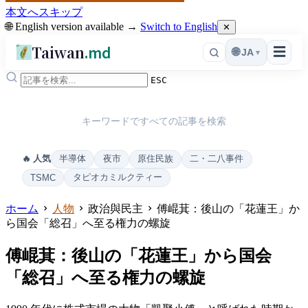
本文へスキップ
🌐 English version available →
Switch to English
✕
Taiwan
.md
☰
🌐
JA
▾
ESC
キーワードですべての記事を検索
半導体
夜市
原住民族
二・二八事件
🔥 人気
タピオカミルクティー
TSMC
ホーム
人物
政治與民主
傅崐萁：後山の「花蓮王」か
ら国会「総召」へ至る権力の螺旋
傅崐萁：後山の「花蓮王」から国会
「総召」へ至る権力の螺旋