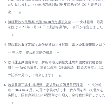
言い渡しました（花蓮地方裁判所 99 年度易字第 358 号刑事判
決）
↩
傅崐萁炒作凱聚案 判刑2年10月定讞須入獄
— 中央社報道：最高
法院は 2020 年 5 月 14 日に上訴を棄却し、有罪が確定しました
↩
傅崐萁炒股案定讞：為什麼當縣長被解職，當立委卻能帶職入監？
— 鳴人堂：聯合新聞網の報道
↩
從花蓮王到國會暴君，解析傅崐萁的權力迷思與國民黨的縱容危
機！
— 新公民議會、筆者は秦靖（評論用語「国会の暴君」はこ
の記事の見出しに由来します）
↩
地震爭議下訪中 傅崐萁：災後重建振興是重要課題
— 中央社報
道：2024 年 4 月、花蓮で余震が続く中、代表団を率いて北京を
訪問し、国台弁副主任の潘賢掌が出迎え、全行程に同行しました
↩