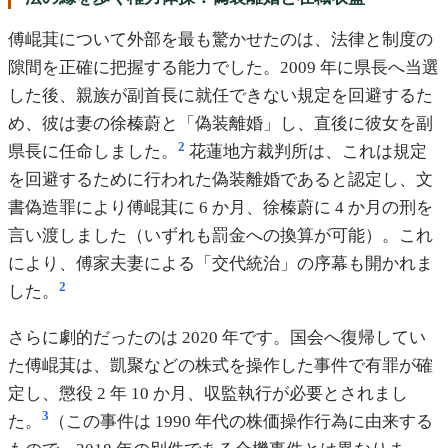
傅崐萁について外部を最も驚かせたのは、法律と制度の
隙間を正確に把握する能力でした。2009 年に県長へ当選
した後、親族が副首長に就任できない規定を回避するた
め、彼は妻の徐榛蔚と「偽装離婚」し、直後に彼女を副
2
県長に任命しました。
花蓮地方裁判所は、これは規定
を回避するために行われた偽装離婚であると認定し、文
書偽造罪により傅崐萁に 6 か月、徐榛蔚に 4 か月の刑を
言い渡しました（いずれも罰金への換算が可能）。これ
により、傅家夫妻による「交代統治」の序幕も開かれま
2
した。
さらに劇的だったのは 2020 年です。国会へ復帰してい
た傅崐萁は、凱聚などの株式を操作した事件で有罪が確
定し、懲役 2 年 10 か月、収監執行が必要とされまし
3
た。
（この事件は 1990 年代の株価操作行為に由来する