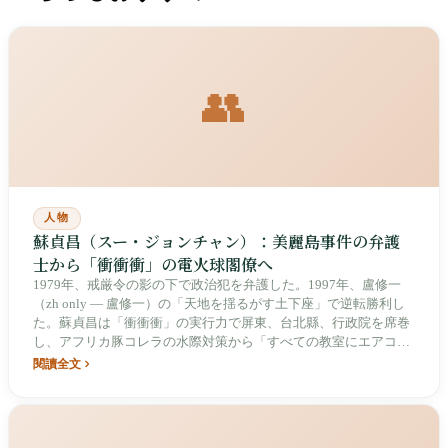
👥
人物
蘇貞昌（スー・ジョンチャン）：美麗島事件の弁護
士から「衝衝衝」の電火球閣僚へ
1979年、戒厳令の影の下で政治犯を弁護した。1997年、盧修一
（zh only — 盧修一）の「天地を揺るがす土下座」で逆転勝利し
た。蘇貞昌は「衝衝衝」の実行力で屏東、台北縣、行政院を席巻
し、アフリカ豚コレラの水際対策から「すべての教室にエアコン
を」まで、論争の中で強烈なリーダーシップを発揮し、台湾の民
閱讀全文
主転換で最も象徴的な「電火球（でんかきゅう）」となった。