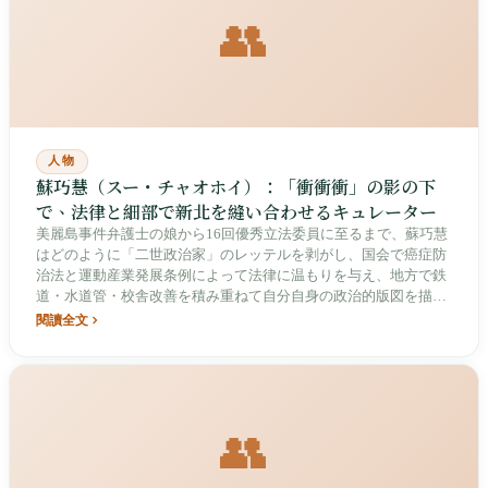
👥
人物
蘇巧慧（スー・チャオホイ）：「衝衝衝」の影の下
で、法律と細部で新北を縫い合わせるキュレーター
美麗島事件弁護士の娘から16回優秀立法委員に至るまで、蘇巧慧
はどのように「二世政治家」のレッテルを剥がし、国会で癌症防
治法と運動産業発展条例によって法律に温もりを与え、地方で鉄
道・水道管・校舎改善を積み重ねて自分自身の政治的版図を描い
てきたか。
閱讀全文
👥