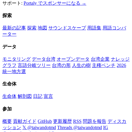
サポート:
Portaly でスポンサーになる →
探索
最新の記事
探索
地図
サウンドスケープ
用語集
用語コンバ
ーター
データ
モニタリング
データ台湾
オープンデータ
台湾企業
ナレッジ
グラフ
言語分岐ツリー
台湾の形
人生の樹
主権ベンチ
2026
統一地方選
生命体
生命体
解剖図
日記
宣言
参加
概要
貢献ガイド
GitHub
更新履歴
RSS
問題を報告
ディスカ
ッション
𝕏 @taiwandotmd
Threads @taiwandotmd
IG