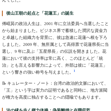
んでした。
後山王朝の起点と「花蓮王」の誕生
傅崐萁の政治人生は、2001 年に立法委員へ当選したこと
から始まりました。ビジネス界で蓄積した潤沢な資金力
と卓越した組織力を背景に、彼は急速に花蓮へ根を下ろ
しました。2009 年、無所属として高得票で花蓮県長に当
選し、9 年に及ぶ「五星県長」の伝説を開きました。花
蓮において彼の支持率は常に高く、このほとんど「統
治」とも言える影響力によって、外部は彼に「花蓮王」
1
という響きの強い称号を与えました。
📝 キュレーター・ノート：台湾の政治的文脈において、
「王」という字は実力の証明であると同時に、地方派閥
が権力を高度に独占することへの隠喩でもあります。
法の縁を歩く権力体操：偽装離婚と在職収監