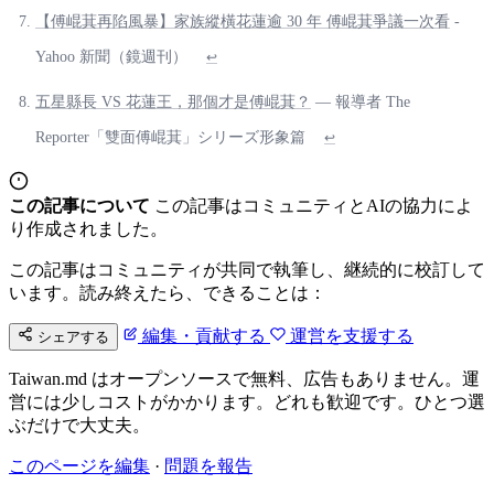
【傅崐萁再陷風暴】家族縱橫花蓮逾 30 年 傅崐萁爭議一次看
-
Yahoo 新聞（鏡週刊）
↩
五星縣長 VS 花蓮王，那個才是傅崐萁？
— 報導者 The
Reporter「雙面傅崐萁」シリーズ形象篇
↩
この記事について
この記事はコミュニティとAIの協力によ
り作成されました。
この記事はコミュニティが共同で執筆し、継続的に校訂して
います。読み終えたら、できることは：
編集・貢献する
運営を支援する
シェアする
Taiwan.md はオープンソースで無料、広告もありません。運
営には少しコストがかかります。どれも歓迎です。ひとつ選
ぶだけで大丈夫。
このページを編集
·
問題を報告