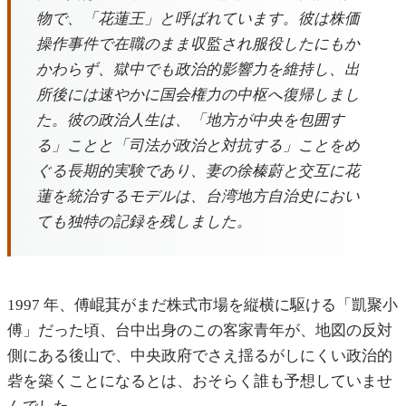
物で、「花蓮王」と呼ばれています。彼は株価
操作事件で在職のまま収監され服役したにもか
かわらず、獄中でも政治的影響力を維持し、出
所後には速やかに国会権力の中枢へ復帰しまし
た。彼の政治人生は、「地方が中央を包囲す
る」ことと「司法が政治と対抗する」ことをめ
ぐる長期的実験であり、妻の徐榛蔚と交互に花
蓮を統治するモデルは、台湾地方自治史におい
ても独特の記録を残しました。
1997 年、傅崐萁がまだ株式市場を縦横に駆ける「凱聚小
傅」だった頃、台中出身のこの客家青年が、地図の反対
側にある後山で、中央政府でさえ揺るがしにくい政治的
砦を築くことになるとは、おそらく誰も予想していませ