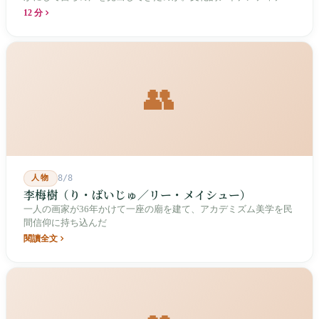
と専門的制度の30年にわたる進化の歴史。
12 分
👥
人物
8/8
李梅樹（り・ばいじゅ／リー・メイシュー）
一人の画家が36年かけて一座の廟を建て、アカデミズム美学を民
間信仰に持ち込んだ
閱讀全文