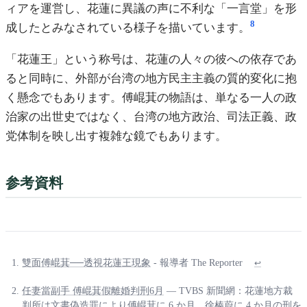
ィアを運営し、花蓮に異議の声に不利な「一言堂」を形
8
成したとみなされている様子を描いています。
「花蓮王」という称号は、花蓮の人々の彼への依存であ
ると同時に、外部が台湾の地方民主主義の質的変化に抱
く懸念でもあります。傅崐萁の物語は、単なる一人の政
治家の出世史ではなく、台湾の地方政治、司法正義、政
党体制を映し出す複雑な鏡でもあります。
参考資料
雙面傅崐萁──透視花蓮王現象
- 報導者 The Reporter
↩
任妻當副手 傅崐萁假離婚判刑6月
— TVBS 新聞網：花蓮地方裁
判所は文書偽造罪により傅崐萁に 6 か月、徐榛蔚に 4 か月の刑を