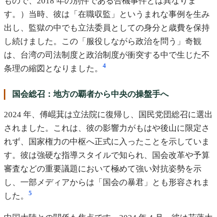
もので、2018 年の別件である合機事件とは異なりま
す。）当時、彼は「在職収監」というまれな事例を生み
出し、監獄の中でも立法委員としての身分と歳費を保持
し続けました。この「服役しながら政治を問う」奇観
は、台湾の司法制度と政治制度が衝突する中で生じた不
4
条理の縮図となりました。
国会総召：地方の覇者から中央の操盤手へ
2024 年、傅崐萁は立法院に復帰し、国民党団総召に選出
されました。これは、彼の影響力がもはや後山に限定さ
れず、国家権力の中枢へ正式に入ったことを示していま
す。彼は強硬な指導スタイルで知られ、国会改革や予算
審査などの重要議題において極めて強い対抗姿勢を示
し、一部メディアからは「国会の暴君」とも形容されま
5
した。