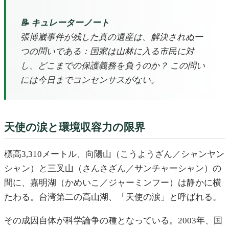
📝 キュレーターノート
張博崴事件が残した真の遺産は、解決されぬ一
つの問いである：国家は山林に入る市民に対
し、どこまでの保護義務を負うのか？ この問い
には今日までコンセンサスがない。
天使の涙と環境収容力の限界
標高3,310メートル、向陽山（こうようざん／シャンヤン
シャン）と三叉山（さんさざん／サンチャーシャン）の
間に、嘉明湖（かめいこ／ジャーミンフー）は静かに横
たわる。台湾第二の高山湖、「天使の涙」と呼ばれる。
その成因自体が科学論争の種となっている。2003年、国