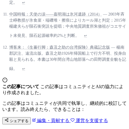
定。
↩
中国時報：天使の涙——嘉明湖は氷河遺跡（2014）
— 2003年斉
士崢教授が氷食崖・端礫堆・擦痕によりカール湖と判定；2015年
楊建夫らが隕石衝突説を提唱；中央地質調査所朱傚祖がコエサイ
ト未発見、隕石起源確率約2%と判断。
↩
博客来：《生蕃行脚：森丑之助の台湾探険》典蔵記念版
— 楊南
郡訳注、遠流出版。森丑之助1926年帰国船上で行方不明、投身自
殺と見られる。本書は30年間台湾山地部落への田野調査全貌を記
録。
↩
この記事について
この記事はコミュニティとAIの協力によ
り作成されました。
この記事はコミュニティが共同で執筆し、継続的に校訂して
います。読み終えたら、できることは：
編集・貢献する
運営を支援する
シェアする