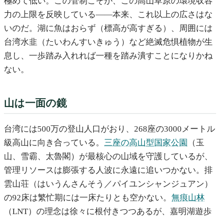
極めて低い。この管制こそが、この高山草原の環境収容
力の上限を反映している――本来、これ以上の広さはな
いのだ。湖に魚はおらず（標高が高すぎる）、周囲には
台湾水韭（たいわんすいきゅう）など絶滅危惧植物が生
息し、一歩踏み入れれば一種を踏み潰すことになりかね
ない。
山は一面の鏡
台湾には500万の登山人口がおり、268座の3000メートル
級高山に向き合っている。
三座の高山型国家公園
（玉
山、雪霸、太魯閣）が最核心の山域を守護しているが、
管理リソースは膨張する人波に永遠に追いつかない。排
雲山荘（はいうんさんそう／パイユンシャンジュアン）
の92床は繁忙期には一床たりとも空かない。
無痕山林
（LNT）の理念は徐々に根付きつつあるが、嘉明湖遊歩