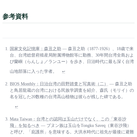
参考資料
国家文化記憶庫：森丑之助
— 森丑之助（1877-1926）、18歳で来
台、台湾総督府殖産局附属博物館等に勤務、30年間台湾全島およ
び蘭嶼（らんしょ／ランユー）を歩き、日治時代に最も深く台湾
山地部落に入った学者。
↩
BIOS Monthly：日治台湾の田野踏査と写真術（二）
— 森丑之助
と鳥居龍蔵の台湾における民族学調査を紹介、森氏（モリイ）の
名を冠した20数種の台湾高山植物は彼らが残した碑である。
↩
Mata Taiwan：台湾との認同は玉山だけでなく、この「東谷沙
飛」を知るべき
— ブヌン族は玉山をTongku Saveq（東谷沙飛）
と呼び、「庇護所」を意味する。大洪水時代に祖先が最後に避難