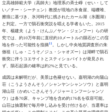
立高雄師範大学（高師大）地理系の斉士崢（せい・して
い／チー・シーチェン）教授が現地の氷食崖、端礫堆、
擦痕に基づき、氷河時代に残されたカール湖（氷圏湖）
と判定。一方で隕石衝突説を唱える学者もいた。2015
年、楊建夫（よう・けんぷ／ヤン・ジェンフー）らの研
究では、約10万年前に直径約10メートルの隕石がこの窪
11
地を作った可能性を指摘
。しかし中央地質調査所の朱
傚祖（しゅ・こうそ／ジュ・シャオズー）は湖畔で隕石
衝突に伴うコエサイトとスティショバイトが発見され
ず、隕石起源の確率は約2%と見ている。
成因は未解明だが、美景は色褪せない。嘉明湖の向陽山
荘（こうようさんそう／シャンヤンシャンソウ）と嘉明
湖山荘（かめいこさんそう／ジャーミンフーシャンソ
ウ）は各70床、キャンプ地を含め約176名を収容可能。
山荘は抽選制で毎月申し込みを受け付けるが、当選率は