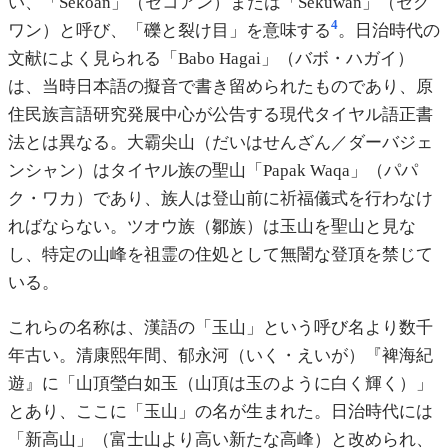
い、「Sekoan」（セコアン）または「Sekuwan」（セク
4
ワン）と呼び、「礫と裂け目」を意味する
。日治時代の
文献によく見られる「Babo Hagai」（バボ・ハガイ）
は、当時日本語の擬音で書き留められたものであり、原
住民族言語研究発展中心が公告する現代タイヤル語正書
法とは異なる。大霸尖山（だいはせんざん／ダーバジェ
ンシャン）はタイヤル族の聖山「Papak Waqa」（パパ
ク・ワカ）であり、族人は登山前に祈福儀式を行わなけ
ればならない。ツオウ族（鄒族）は玉山を聖山と見な
し、特定の山峰を祖霊の住処として無闇な登頂を禁じて
いる。
これらの名称は、漢語の「玉山」という呼び名より数千
年古い。清康熙年間、郁永河（いく・えいが）『裨海紀
遊』に「山頂瑩白如玉（山頂は玉のように白く輝く）」
とあり、ここに「玉山」の名が生まれた。日治時代には
「新高山」（富士山より高い新たな高峰）と改められ、