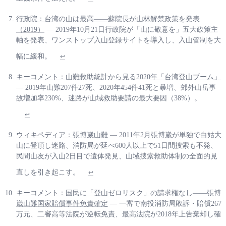
行政院：台湾の山は最高——蘇院長が山林解禁政策を発表
（2019）
— 2019年10月21日行政院が「山に敬意を」五大政策主
軸を発表、ワンストップ入山登録サイトを導入し、入山管制を大
幅に緩和。
↩
キーコメント：山難救助統計から見る2020年「台湾登山ブーム」
— 2019年山難207件27死、2020年454件41死と暴増、郊外山岳事
故増加率230%、迷路が山域救助要請の最大要因（38%）。
↩
ウィキペディア：張博崴山難
— 2011年2月張博崴が単独で白姑大
山に登頂し迷路、消防局が延べ600人以上で51日間捜索も不発、
民間山友が入山2日目で遺体発見、山域捜索救助体制の全面的見
直しを引き起こす。
↩
キーコメント：国民に「登山ゼロリスク」の請求権なし——張博
崴山難国家賠償事件免責確定
— 一審で南投消防局敗訴・賠償267
万元、二審高等法院が逆転免責、最高法院が2018年上告棄却し確