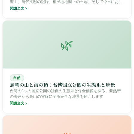
聖山、清代文献の記録、植民地地図上の王冠、そして今日におけ
る論争の的となる登山の聖地と環境倫理の試練の場として。
閱讀全文
🌿
自然
島嶼の山と海の頂：台湾国立公園の生態系と地景
台湾の9つの国立公園の独自の生態系と保全価値を探る。亜熱帯
の海岸から高山の雪線に至る完全な地景を紹介します
閱讀全文