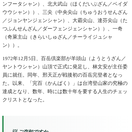
ンフータシャン）、北大武山（ほくだいぶざん／ベイダ
ウウシャン））、三尖（中央尖山（ちゅうおうせんざん
／ジョンヤンジェンシャン）、大霸尖山、達芬尖山（た
つふんせんざん／ダーフェンジェンシャン））、一奇
（奇萊主山（きらいしゅざん／チーライジュシャ
ン））。
1972年12月5日、百岳倶楽部が羊頭山（ようとうざん／
ヤントウシャン）山頂で正式に発足し、林文安が主任委
員に就任。同年、邢天正が戦後初の百岳完登者となっ
た。以来、「完百（かんぱく）」は台湾登山家の究極の
達成となり、数年、時には数十年を要する人生のチェッ
クリストとなった。
💡 ご存知ですか