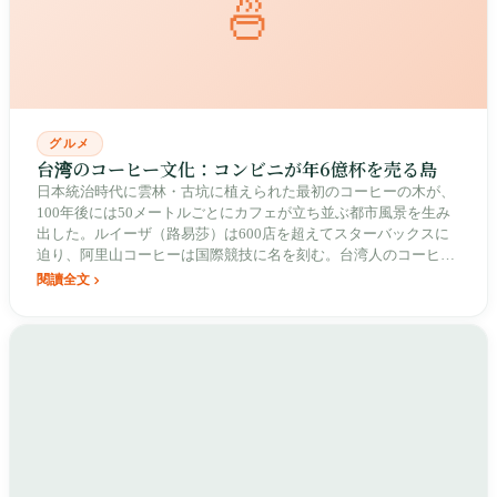
🍜
グルメ
台湾のコーヒー文化：コンビニが年6億杯を売る島
日本統治時代に雲林・古坑に植えられた最初のコーヒーの木が、
100年後には50メートルごとにカフェが立ち並ぶ都市風景を生み
出した。ルイーザ（路易莎）は600店を超えてスターバックスに
迫り、阿里山コーヒーは国際競技に名を刻む。台湾人のコーヒー
は、単なる飲み物ではない。
閱讀全文