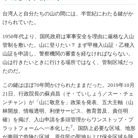
台湾人と自分たちの山の間には、半世紀にわたる鍵がか
けられていた。
1950年代より、国民政府は軍事安全を理由に厳格な入山
管制を敷いた。山に登りたい？ まず甲種入山証・乙種入
山証を申請し、警察機関の審査を経なければならない。
山は行きたいときに行ける場所ではなく、管制区域だっ
たのだ。
この鍵はほぼ70年間かけられたままだった。2019年10月
21日、行政院長の蘇貞昌（そ・ていしょう／スー・チェ
ンチャン）が「山に敬意を」政策を発表、五大主軸（山
林開放、情報透明、利便サービス、教育普及、責任明
確）を掲げ、入山申請を多頭管理からワンストップ・プ
7
ラットフォームへ一本化した
。国防上必要な区域、地形
が脆弱で危険な区域、原住民の聖地および保全区域を除