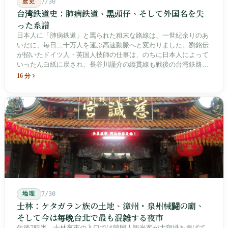
歴史
7/30
台湾鉄道史：肺病鉄道、黒頭仔、そして外国名を失
った系譜
日本人に「肺病鉄道」と罵られた粗末な路線は、一世紀余りのあ
いだに、毎日二十万人を運ぶ高速動脈へと変わりました。劉銘伝
が招いたドイツ人・英国人技師の仕事は、のちに日本人によって
いったん白紙に戻され、長谷川謹介の縦貫線も戦後の台湾鉄路に
よって改名・改番されました。どの世代も前の世代の記録を脚注
16 分
へ押しやり、外国名はしだいに剥がれ落ちていきました。残った
のは台湾語の「黒頭仔」「火車仔」、莒光・自強・復興という政
治スローガン、そしてようやくプユマ・タロコの世代になって、
先住民族の地名が再びレールの上に敷き戻されたのです。
地理
7/30
士林：ケタガラン族の土地、漳州・泉州械闘の廟、
そして今は毎晩台北で最も混雑する夜市
午後7時半、士林夜市の入口では韓国人観光客が大鶏排を掲げて