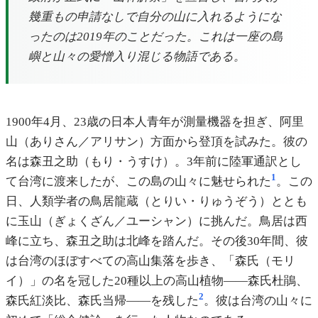
幾重もの申請なしで自分の山に入れるようにな
ったのは2019年のことだった。これは一座の島
嶼と山々の愛憎入り混じる物語である。
1900年4月、23歳の日本人青年が測量機器を担ぎ、阿里
山（ありさん／アリサン）方面から登頂を試みた。彼の
名は森丑之助（もり・うすけ）。3年前に陸軍通訳とし
1
て台湾に渡来したが、この島の山々に魅せられた
。この
日、人類学者の鳥居龍蔵（とりい・りゅうぞう）ととも
に玉山（ぎょくざん／ユーシャン）に挑んだ。鳥居は西
峰に立ち、森丑之助は北峰を踏んだ。その後30年間、彼
は台湾のほぼすべての高山集落を歩き、「森氏（モリ
イ）」の名を冠した20種以上の高山植物――森氏杜鵑、
2
森氏紅淡比、森氏当帰――を残した
。彼は台湾の山々に