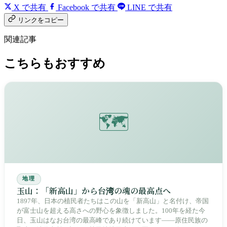
X で共有
Facebook で共有
LINE で共有
リンクをコピー
関連記事
こちらもおすすめ
🗺️
地理
玉山：「新高山」から台湾の魂の最高点へ
1897年、日本の植民者たちはこの山を「新高山」と名付け、帝国
が富士山を超える高さへの野心を象徴しました。100年を経た今
日、玉山はなお台湾の最高峰であり続けています——原住民族の