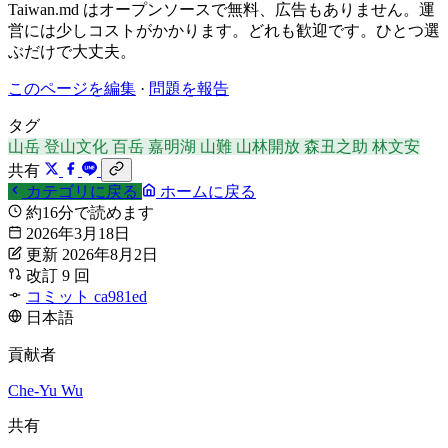
Taiwan.md はオープンソースで無料、広告もありません。運
営には少しコストがかかります。どれも歓迎です。ひとつ選
ぶだけで大丈夫。
このページを編集
·
問題を報告
タグ
山岳
登山文化
百岳
嘉明湖
山難
山林開放
森丑之助
林文安
共有
カテゴリに戻る
ホームに戻る
約16分で読めます
2026年3月18日
更新 2026年8月2日
改訂 9 回
コミット ca981ed
日本語
貢献者
Che-Yu Wu
共有