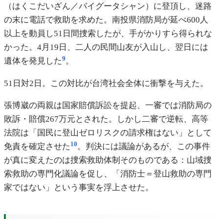
（はくこだいざん／バイグータシャン）に登頂し、迷路
の末に電話で救助を求めた。南投県消防局が延べ600人
以上を動員し51日間捜索したが、手がかりすら得られな
かった。4月19日、二人の民間山友が入山し、翌日には
9
遺体を発見した
。
51日対2日。この対比が台湾社会全体に衝撃を与えた。
張博崴の両親は国家賠償訴訟を提起、一審では消防局の
敗訴・賠償267万元とされた。しかし二審で逆転、高等
法院は「国民に登山ゼロリスクの請求権はない」として
10
免責を確定させた
。判決には議論があるが、この事件
が真に変えたのは捜索救助体制そのものである：山域捜
索救助の専門化議論を促し、「消防士＝登山救助の専門
家ではない」という事実を浮上させた。