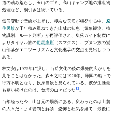
道の踏み荒らし、玉山のゴミ、高山キャンプ地の排泄物
処理など、綱引きは続いている。
気候変動で雪線が上昇し、極端な天候が頻発する中、
原
住民族
が千年積み重ねてきた山林の知恵（気象観測、植
物識別、ルート判断）が再評価され、集落ガイド制度に
よりタイヤル族の
司馬庫斯
（スマクス）、ブヌン族の鸞
山部落がエコツーリズムと文化継承の交点を見出しつつ
ある。
林文安は1975年に没し、百岳文化の後の爆発的広がりを
見ることはなかった。森丑之助は1926年、帰国の船上で
行方不明となり、投身自殺と見られている。彼が生涯最
12
も慕い続けたのは、台湾の山々だった
。
百年経った今、山は元の場所にある。変わったのは山麓
の人々だ：まず管制と解禁、恐怖と狂気を経て、最後に