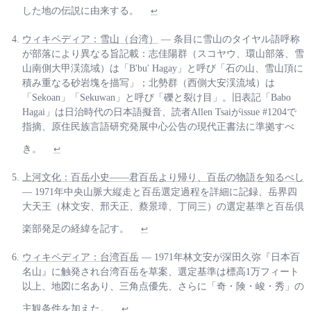
した地の伝説に由来する。
↩
ウィキペディア：雪山（台湾）
— 条目に雪山のタイヤル語呼称
が部落により異なる旨記載：志佳陽群（スコヤウ、環山部落、雪
山南側大甲渓流域）は「B'bu' Hagay」と呼び「石の山、雪山頂に
積み重なる砂岩塊を描写」；北勢群（西側大安渓流域）は
「Sekoan」「Sekuwan」と呼び「礫と裂け目」。旧表記「Babo
Hagai」は日治時代の日本語擬音、読者Allen Tsaiがissue #1204で
指摘、原住民族言語研究発展中心公告の現代正書法に準拠すべ
き。
↩
上河文化：百岳小史——君百岳より帰り、百岳の物語を知るべし
— 1971年中央山脈大縦走と百岳選定過程を詳細に記録、岳界四
大天王（林文安、邢天正、蔡景璋、丁同三）の選定基準と百岳倶
楽部発足の経緯を記す。
↩
ウィキペディア：台湾百岳
— 1971年林文安が深田久弥『日本百
名山』に触発され台湾百岳を草案、選定基準は標高1万フィート
以上、地図に名あり、三角点優先、さらに「奇・険・峻・秀」の
主観条件を加えた。
↩