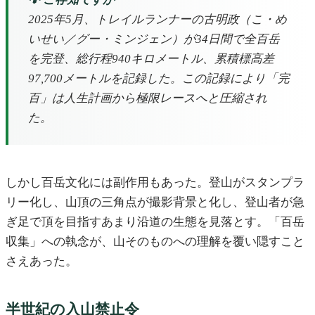
2025年5月、トレイルランナーの古明政（こ・め
いせい／グー・ミンジェン）が34日間で全百岳
を完登、総行程940キロメートル、累積標高差
97,700メートルを記録した。この記録により「完
百」は人生計画から極限レースへと圧縮され
た。
しかし百岳文化には副作用もあった。登山がスタンプラ
リー化し、山頂の三角点が撮影背景と化し、登山者が急
ぎ足で頂を目指すあまり沿道の生態を見落とす。「百岳
収集」への執念が、山そのものへの理解を覆い隠すこと
さえあった。
半世紀の入山禁止令