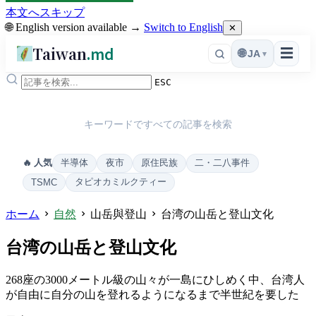
本文へスキップ
🌐 English version available →
Switch to English
✕
Taiwan
.md
☰
🌐
JA
▾
ESC
キーワードですべての記事を検索
半導体
夜市
原住民族
二・二八事件
🔥 人気
タピオカミルクティー
TSMC
ホーム
自然
山岳與登山
台湾の山岳と登山文化
台湾の山岳と登山文化
268座の3000メートル級の山々が一島にひしめく中、台湾人
が自由に自分の山を登れるようになるまで半世紀を要した