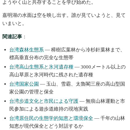
ようやく山と共存することを学び始めた。
嘉明湖の水面は空を映し出す。誰が見ていようと、見て
いまいと。
関連記事
：
台湾森林生態系
— 樟樹広葉林から冷杉針葉林まで、
標高垂直分布の完全な生態帯
台湾高山生態系と氷河遺存種
— 3000メートル以上の
高山草原と氷河時代に残された遺存種
台湾国家公園
— 玉山、雪霸、太魯閣三座の高山型国
家公園の管理と保全
台湾步道文化と市民による守護
— 無痕山林運動と市
民参加による遊歩道維持の現地実践
台湾原住民の生態学的知恵と環境保全
— 千年の山林
知恵が現代保全とどう対話するか