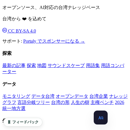
オープンソース、AI対応の台湾ナレッジベース
台湾から ❤️ を込めて
CC BY-SA 4.0
サポート:
Portaly でスポンサーになる →
探索
最新の記事
探索
地図
サウンドスケープ
用語集
用語コンバ
ーター
データ
モニタリング
データ台湾
オープンデータ
台湾企業
ナレッジ
グラフ
言語分岐ツリー
台湾の形
人生の樹
主権ベンチ
2026
統一地方選
生命体
🧬 フィードバック