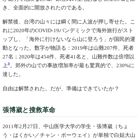
き、全面的に開放されたのである。
解禁後、台湾の山々には瞬く間に人波が押し寄せた。こ
れに2020年のCOVID-19パンデミックで海外旅行がスト
ップし、「海外に行けないなら山に登ろう」が国民的運
動となった。数字が物語る：2019年は山難207件、死者
27名；2020年は454件、死者41名と、山難件数は倍増以
8
上
。郊外の山での事故増加率が最も驚異的で、230%に
達した。
自由は解禁された。だが、準備はできていたか？
張博崴と搜救革命
2011年2月27日、中山医学大学の学生・張博崴（ちょ
う・はくかい／チャン・ボーウェイ）が単独で白姑大山