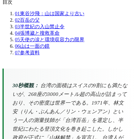
目次
01
東谷沙飛：山は国家より古い
02
百岳の父
03
半世紀の入山禁止令
04
張博崴と搜救革命
05
天使の涙と環境収容力の限界
06
山は一面の鏡
07
参考資料
30秒概観：
台湾の面積はスイスの9割にも満たな
いが、268座の3000メートル超の高山が詰まって
おり、その密度は世界一である。1971年、林文
安（りん・ぶんあん／リン・ウェンアン）とい
う一人の測量技師が「台湾百岳」を選定し、半
世紀にわたる登頂文化を巻き起こした。しかし
政府が正式に「山林解禁」を宣言し、台湾人が