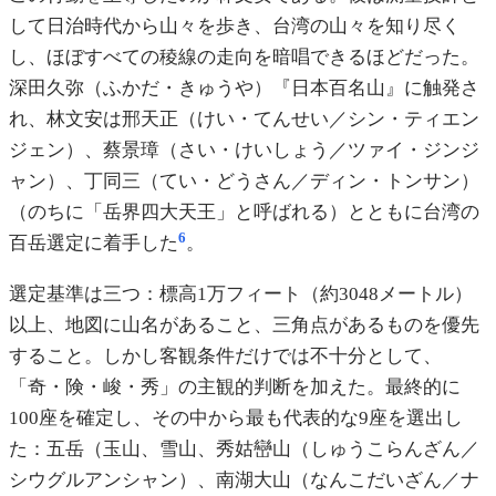
して日治時代から山々を歩き、台湾の山々を知り尽く
し、ほぼすべての稜線の走向を暗唱できるほどだった。
深田久弥（ふかだ・きゅうや）『日本百名山』に触発さ
れ、林文安は邢天正（けい・てんせい／シン・ティエン
ジェン）、蔡景璋（さい・けいしょう／ツァイ・ジンジ
ャン）、丁同三（てい・どうさん／ディン・トンサン）
（のちに「岳界四大天王」と呼ばれる）とともに台湾の
6
百岳選定に着手した
。
選定基準は三つ：標高1万フィート（約3048メートル）
以上、地図に山名があること、三角点があるものを優先
すること。しかし客観条件だけでは不十分として、
「奇・険・峻・秀」の主観的判断を加えた。最終的に
100座を確定し、その中から最も代表的な9座を選出し
た：五岳（玉山、雪山、秀姑巒山（しゅうこらんざん／
シウグルアンシャン）、南湖大山（なんこだいざん／ナ