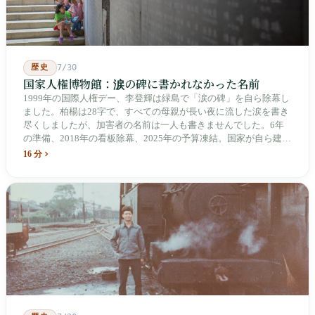
歴史
7/30
国家人権博物館：涙の碑に書かれなかった名前
1999年の国際人権デー、李登輝は緑島で「涙の碑」を自ら除幕し
ました。柏楊は28字で、すべての母親が長い夜に流した涙を書き
尽くしましたが、加害者の名前は一人も書きませんでした。6年
の準備、2018年の看板除幕、2025年の予算凍結。国家が自ら建
て、自らが行ったことを記念する博物館です。しかし解厳から39
16 分
年、一人の加害者も司法裁判を受けていません。