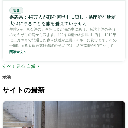
地理
嘉義県：49万人が顔を阿里山に貸し、県庁所在地が
太保にあることも誰も覚えていません
午前5時、東石沖のカキ棚はまだ海の中にあり、台湾全体の半分
のカキがこの海から来ます。100キロ離れた阿里山では、1912年
に二万坪まで開通した森林鉄道が全長66.6キロに及びます。その
中間にある太保高速鉄道駅のそばでは、故宮南院が15年かけてよ
うやく開館し、2018年の来館者は76万人でした。1991年に嘉義県
閱讀全文
庁が嘉義市から太保へ移転したとき、台湾全体は嘉義といえば嘉
義市だと考えていました。35年が過ぎ、この県の49万人は、切り
すべて見る 自然
離された27万人の市を取り囲みながら暮らし、高齢化指数174%
で台湾一となっています。
最新
サイトの最新