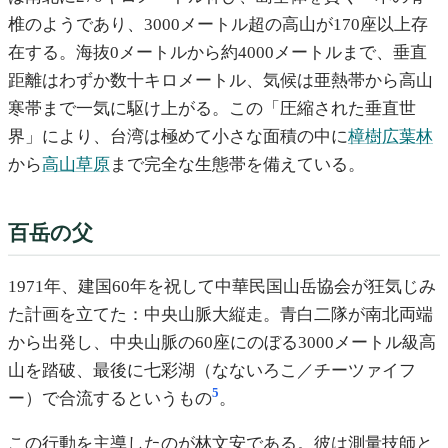
椎のようであり、3000メートル超の高山が170座以上存
在する。海抜0メートルから約4000メートルまで、垂直
距離はわずか数十キロメートル、気候は亜熱帯から高山
寒帯まで一気に駆け上がる。この「圧縮された垂直世
界」により、台湾は極めて小さな面積の中に
樟樹広葉林
から
高山草原
まで完全な生態帯を備えている。
百岳の父
1971年、建国60年を祝して中華民国山岳協会が狂気じみ
た計画を立てた：中央山脈大縦走。青白二隊が南北両端
から出発し、中央山脈の60座にのぼる3000メートル級高
山を踏破、最後に七彩湖（なないろこ／チーツァイフ
5
ー）で合流するというもの
。
この行動を主導したのが林文安である。彼は測量技師と