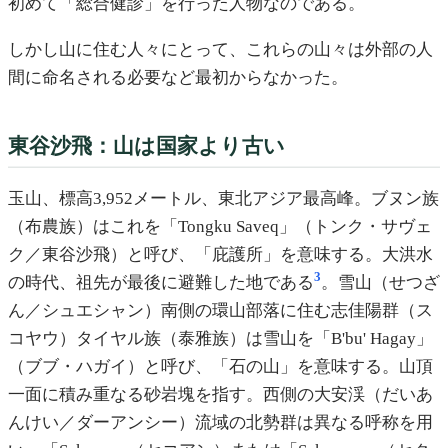
初めて「総合健診」を行った人物なのである。
しかし山に住む人々にとって、これらの山々は外部の人
間に命名される必要など最初からなかった。
東谷沙飛：山は国家より古い
玉山、標高3,952メートル、東北アジア最高峰。ブヌン族
（布農族）はこれを「Tongku Saveq」（トンク・サヴェ
ク／東谷沙飛）と呼び、「庇護所」を意味する。大洪水
3
の時代、祖先が最後に避難した地である
。雪山（せつざ
ん／シュエシャン）南側の環山部落に住む志佳陽群（ス
コヤウ）タイヤル族（泰雅族）は雪山を「B'bu' Hagay」
（ブブ・ハガイ）と呼び、「石の山」を意味する。山頂
一面に積み重なる砂岩塊を指す。西側の大安渓（だいあ
んけい／ダーアンシー）流域の北勢群は異なる呼称を用