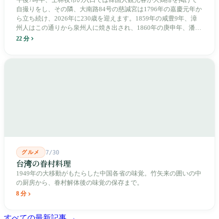
自撮りをし、その隣、大南路84号の慈諴宮は1796年の嘉慶元年か
ら立ち続け、2026年に230歳を迎えます。1859年の咸豊9年、漳
州人はこの通りから泉州人に焼き出され、1860年の庚申年、潘永
清は下樹林に大東路・大南路・大西路・大北路という四本の整然
22 分
とした街路を引き、廟をその真ん中に置きました。1909年、日本
人は廟の向かいに市場を建て、1955年には陽明戯院が文林路に落
成し、1992年に豪大大鶏排が台中で発明され、1999年に士林へ進
出しました。2002年に戦後増築された屋根付き部分が撤去され、
2011年に新市場が開業し、地下フード街は朝から晩まで二交代で
人が入れ替わります。廟はいまも元の場所にありますが、その足
元では毎日二つの都市が交代で現れます。
グルメ
7/30
台湾の眷村料理
1949年の大移動がもたらした中国各省の味覚。竹矢来の囲いの中
の厨房から、眷村解体後の味覚の保存まで。
8 分
すべての最新記事 →