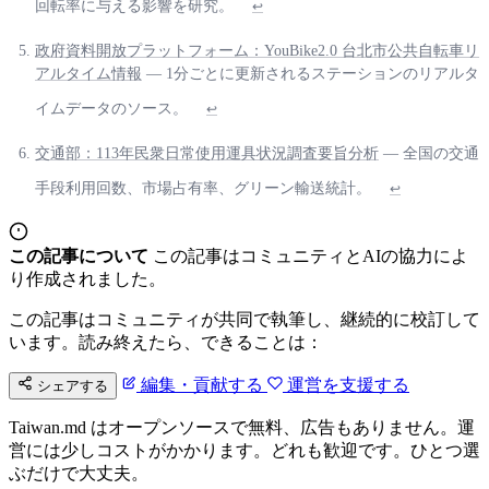
回転率に与える影響を研究。
↩
政府資料開放プラットフォーム：YouBike2.0 台北市公共自転車リ
アルタイム情報
— 1分ごとに更新されるステーションのリアルタ
イムデータのソース。
↩
交通部：113年民衆日常使用運具状況調査要旨分析
— 全国の交通
手段利用回数、市場占有率、グリーン輸送統計。
↩
この記事について
この記事はコミュニティとAIの協力によ
り作成されました。
この記事はコミュニティが共同で執筆し、継続的に校訂して
います。読み終えたら、できることは：
編集・貢献する
運営を支援する
シェアする
Taiwan.md はオープンソースで無料、広告もありません。運
営には少しコストがかかります。どれも歓迎です。ひとつ選
ぶだけで大丈夫。