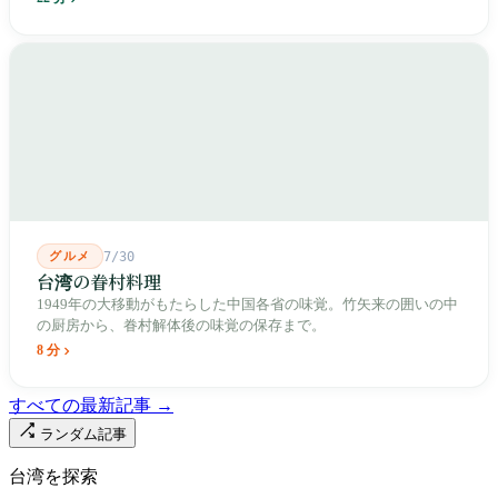
とした街路を引き、廟をその真ん中に置きました。1909年、日本
人は廟の向かいに市場を建て、1955年には陽明戯院が文林路に落
成し、1992年に豪大大鶏排が台中で発明され、1999年に士林へ進
出しました。2002年に戦後増築された屋根付き部分が撤去され、
2011年に新市場が開業し、地下フード街は朝から晩まで二交代で
人が入れ替わります。廟はいまも元の場所にありますが、その足
元では毎日二つの都市が交代で現れます。
グルメ
7/30
台湾の眷村料理
1949年の大移動がもたらした中国各省の味覚。竹矢来の囲いの中
の厨房から、眷村解体後の味覚の保存まで。
8 分
すべての最新記事 →
ランダム記事
台湾を探索