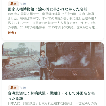
歴史
7/30
国家人権博物館：涙の碑に書かれなかった名前
1999年の国際人権デー、李登輝は緑島で「涙の碑」を自ら除幕し
ました。柏楊は28字で、すべての母親が長い夜に流した涙を書き
尽くしましたが、加害者の名前は一人も書きませんでした。6年
の準備、2018年の看板除幕、2025年の予算凍結。国家が自ら建
て、自らが行ったことを記念する博物館です。しかし解厳から39
16 分
年、一人の加害者も司法裁判を受けていません。
歴史
7/30
台湾鉄道史：肺病鉄道、黒頭仔、そして外国名を失
った系譜
日本人に「肺病鉄道」と罵られた粗末な路線は、一世紀余りのあ