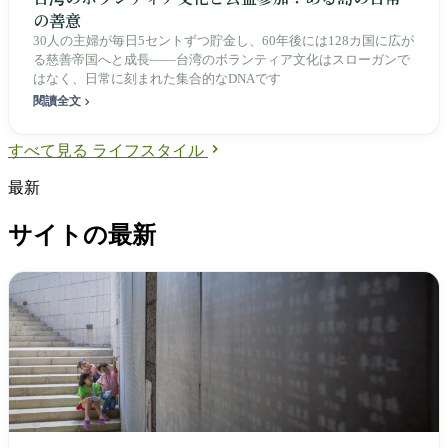
の善意
30人の主婦が毎日5セントずつ貯金し、60年後には128カ国に広が
る慈善帝国へと成長——台湾のボランティア文化はスローガンで
はなく、日常に刻まれた集合的なDNAです
閱讀全文
すべて見る ライフスタイル
最新
サイトの最新