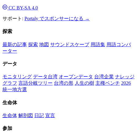
CC BY-SA 4.0
サポート:
Portaly でスポンサーになる →
探索
最新の記事
探索
地図
サウンドスケープ
用語集
用語コンバ
ーター
データ
モニタリング
データ台湾
オープンデータ
台湾企業
ナレッジ
グラフ
言語分岐ツリー
台湾の形
人生の樹
主権ベンチ
2026
統一地方選
生命体
生命体
解剖図
日記
宣言
参加