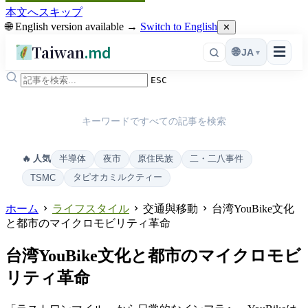
本文へスキップ
🌐 English version available →
Switch to English
✕
Taiwan
.md
☰
🌐
JA
▾
ESC
キーワードですべての記事を検索
半導体
夜市
原住民族
二・二八事件
🔥 人気
タピオカミルクティー
TSMC
ホーム
ライフスタイル
交通與移動
台湾YouBike文化
と都市のマイクロモビリティ革命
台湾YouBike文化と都市のマイクロモビ
リティ革命