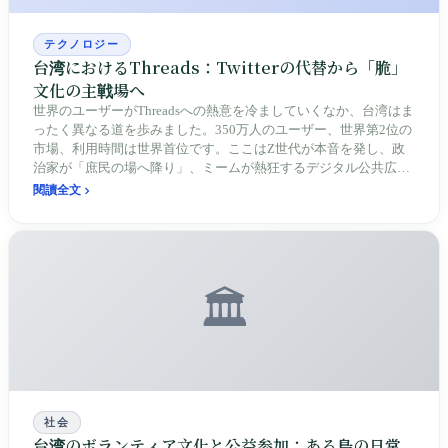
テクノロジー
台湾におけるThreads：Twitterの代替から「脆」
文化の主戦場へ
世界のユーザーがThreadsへの熱意を冷ましていくなか、台湾はま
ったく異なる道を歩みました。350万人のユーザー、世界第2位の
市場、利用時間は世界首位です。ここはZ世代が本音を発し、政
治家が「庶民の場へ降り」、ミームが熱狂するデジタル公共広場
となり、台湾のソーシャルメディア生態系を再定義しています。
閱讀全文
🏛️
社会
台湾のボランティア文化と公益参加：ある島の日常