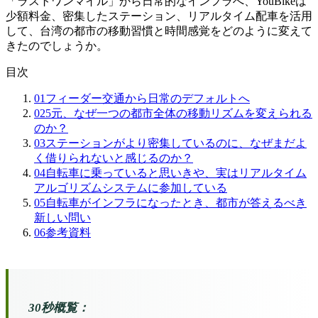
「ラストワンマイル」から日常的なインフラへ、YouBikeは
少額料金、密集したステーション、リアルタイム配車を活用
して、台湾の都市の移動習慣と時間感覚をどのように変えて
きたのでしょうか。
目次
01
フィーダー交通から日常のデフォルトへ
02
5元、なぜ一つの都市全体の移動リズムを変えられる
のか？
03
ステーションがより密集しているのに、なぜまだよ
く借りられないと感じるのか？
04
自転車に乗っていると思いきや、実はリアルタイム
アルゴリズムシステムに参加している
05
自転車がインフラになったとき、都市が答えるべき
新しい問い
06
参考資料
30秒概覧：