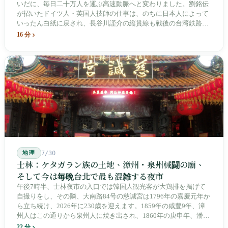
いだに、毎日二十万人を運ぶ高速動脈へと変わりました。劉銘伝
が招いたドイツ人・英国人技師の仕事は、のちに日本人によって
いったん白紙に戻され、長谷川謹介の縦貫線も戦後の台湾鉄路に
よって改名・改番されました。どの世代も前の世代の記録を脚注
16 分
へ押しやり、外国名はしだいに剥がれ落ちていきました。残った
のは台湾語の「黒頭仔」「火車仔」、莒光・自強・復興という政
治スローガン、そしてようやくプユマ・タロコの世代になって、
先住民族の地名が再びレールの上に敷き戻されたのです。
地理
7/30
士林：ケタガラン族の土地、漳州・泉州械闘の廟、
そして今は毎晩台北で最も混雑する夜市
午後7時半、士林夜市の入口では韓国人観光客が大鶏排を掲げて
自撮りをし、その隣、大南路84号の慈諴宮は1796年の嘉慶元年か
ら立ち続け、2026年に230歳を迎えます。1859年の咸豊9年、漳
州人はこの通りから泉州人に焼き出され、1860年の庚申年、潘永
清は下樹林に大東路・大南路・大西路・大北路という四本の整然
22 分