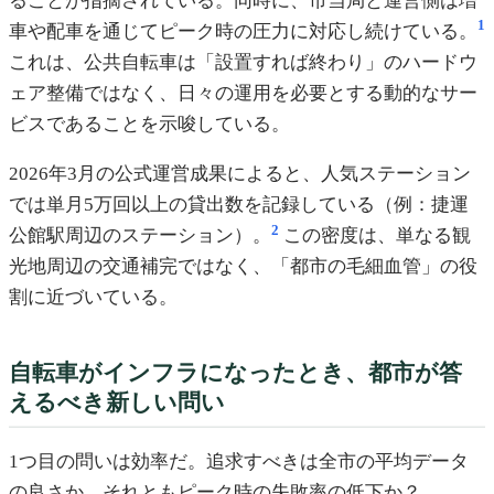
ることが指摘されている。同時に、市当局と運営側は増
1
車や配車を通じてピーク時の圧力に対応し続けている。
これは、公共自転車は「設置すれば終わり」のハードウ
ェア整備ではなく、日々の運用を必要とする動的なサー
ビスであることを示唆している。
2026年3月の公式運営成果によると、人気ステーション
では単月5万回以上の貸出数を記録している（例：捷運
2
公館駅周辺のステーション）。
この密度は、単なる観
光地周辺の交通補完ではなく、「都市の毛細血管」の役
割に近づいている。
自転車がインフラになったとき、都市が答
えるべき新しい問い
1つ目の問いは効率だ。追求すべきは全市の平均データ
の良さか、それともピーク時の失敗率の低下か？