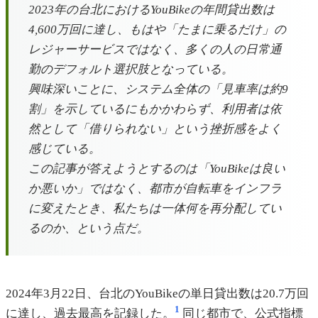
2023年の台北におけるYouBikeの年間貸出数は
4,600万回に達し、もはや「たまに乗るだけ」の
レジャーサービスではなく、多くの人の日常通
勤のデフォルト選択肢となっている。
興味深いことに、システム全体の「見車率は約9
割」を示しているにもかかわらず、利用者は依
然として「借りられない」という挫折感をよく
感じている。
この記事が答えようとするのは「YouBikeは良い
か悪いか」ではなく、都市が自転車をインフラ
に変えたとき、私たちは一体何を再分配してい
るのか、という点だ。
2024年3月22日、台北のYouBikeの単日貸出数は20.7万回
1
に達し、過去最高を記録した。
同じ都市で、公式指標