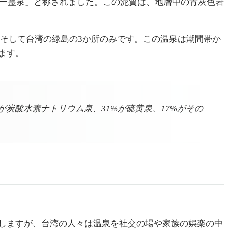
第一霊泉」と称されました。この泥質は、地層中の青灰色岩
そして台湾の緑島の3か所のみです。この温泉は潮間帯か
ます。
が炭酸水素ナトリウム泉、31%が硫黄泉、17%がその
しますが、台湾の人々は温泉を社交の場や家族の娯楽の中