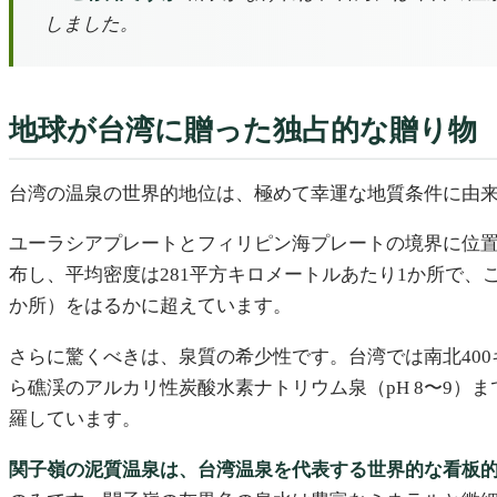
しました。
地球が台湾に贈った独占的な贈り物
台湾の温泉の世界的地位は、極めて幸運な地質条件に由
ユーラシアプレートとフィリピン海プレートの境界に位置す
布し、平均密度は281平方キロメートルあたり1か所で、こ
か所）をはるかに超えています。
さらに驚くべきは、泉質の希少性です。台湾では南北400
ら礁渓のアルカリ性炭酸水素ナトリウム泉（pH 8〜9）
羅しています。
関子嶺の泥質温泉は、台湾温泉を代表する世界的な看板