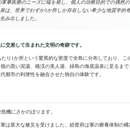
軍事医療のニーズに端を発し、個人の治療目的での偶然の発
泉は、世界でわずか3か所しか存在しない希少な地質学的
生み出しました。
然に交差して生まれた文明の奇跡です。
ルあたり1か所という驚異的な密度で全島に分布しており、この
子嶺の黒い泥湯、礁渓の美人湯、緑島の海底温泉に至るまで
現代都市の利便性を融合させた独自の体験です。
療危機にさかのぼります。
本軍は甚大な被災を受けました。総督府は軍の療養体制の構