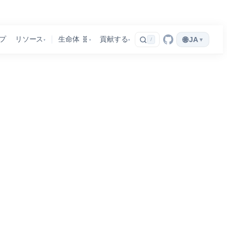
🌐
プ
リソース
生命体 🧬
貢献する
JA
▾
/
▾
▾
▾