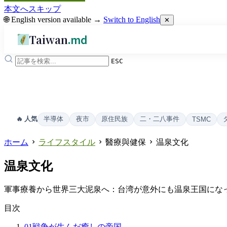
本文へスキップ
🌐 English version available →
Switch to English
✕
Taiwan
.md
ESC
半導体
夜市
原住民族
二・二八事件
🔥 人気
TSMC
ホーム
ライフスタイル
醫療與健保
温泉文化
温泉文化
軍事療養から世界三大泥泉へ：台湾が意外にも温泉王国にな
目次
01
戦争が生んだ癒しの帝国