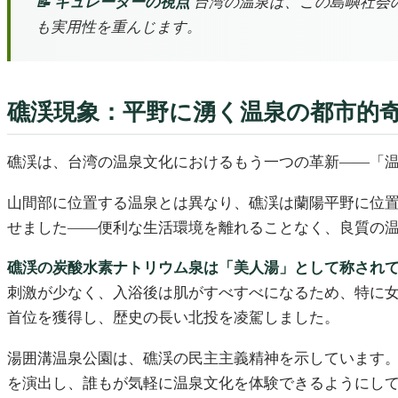
📝 キュレーターの視点
台湾の温泉は、この島嶼社会
も実用性を重んじます。
礁渓現象：平野に湧く温泉の都市的
礁渓は、台湾の温泉文化におけるもう一つの革新——「
山間部に位置する温泉とは異なり、礁渓は蘭陽平野に位
せました——便利な生活環境を離れることなく、良質の
礁渓の炭酸水素ナトリウム泉は「美人湯」として称され
刺激が少なく、入浴後は肌がすべすべになるため、特に女
首位を獲得し、歴史の長い北投を凌駕しました。
湯囲溝温泉公園は、礁渓の民主主義精神を示しています。
を演出し、誰もが気軽に温泉文化を体験できるようにし