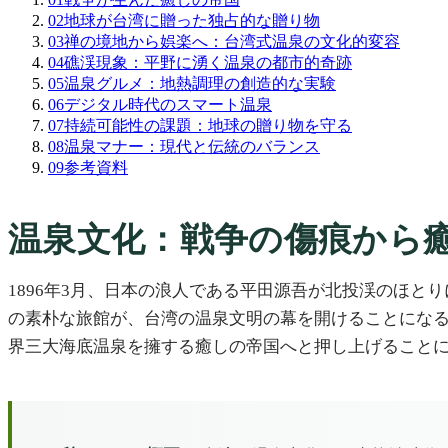
02
地球が台湾に贈った独占的な贈り物
03
禅の境地から娯楽へ：台湾式温泉の文化的変容
04
礁渓現象：平野に湧く温泉の都市的奇跡
05
温泉グルメ：地熱調理の創造的な実験
06
デジタル時代のスマート温泉
07
持続可能性の課題：地球の贈り物を守る
08
温泉マナー：現代と伝統のバランス
09
参考資料
温泉文化：戦争の傷痕から
1896年3月、日本の浪人である平田源吾が北投渓のほ
の素朴な旅館が、台湾の温泉文明の幕を開けることにな
界三大海底温泉を擁する癒しの帝国へと押し上げること