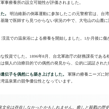
、軍事療養所の設立可能性が評価されました。
した。
明治維新の倒幕運動に参加したこの元警察官は、台湾
。基隆で医師すら見つからない状況の中で、大屯山の山麓に
泊し、渓流での温泉浴による療養を開始しました。1か月後に
な投資でした。1896年8月、台北軍政庁の財務課長であ
投は個人の治療目的での偶然の発見から、公的に認証された
の遺伝子を偶然にも築き上げました。
軍隊の療養ニーズに対
台湾温泉業の競争優位性となっています。
泉文化は存在しなかったかもしれません。癒しと殺戮の歴