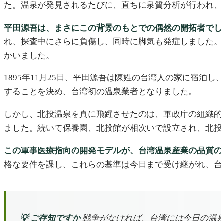
た。温泉が発見されるたびに、直ちに泉質分析が行われ
平田源吾は、まさにこの背景のもとでの偶然の開拓者で
れ、探査中にさらに負傷し、同時に脚気も発症しました
かいました。
1895年11月25日、平田源吾は陳姓の台湾人の家に宿
することを決め、台湾初の温泉業者となりました。
しかし、北投温泉を真に飛躍させたのは、軍政庁の組織的
ました。続いて保養園、北投館が相次いで設立され、北
この軍事医療指向の開発モデルが、台湾温泉産業の品質
格な要件を課し、これらの基準は今日まで受け継がれ、
💡 ご存知ですか
戦争がなければ、台湾には今日の温