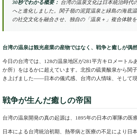
30秒でわかる概要：
台湾の温泉文化は日本統治時代の
へと進化しました。関子嶺の泥質温泉と緑島の海底温
の社交文化を融合させ、独自の「温泉＋」複合体験を
台湾の温泉は観光産業の産物ではなく、戦争と癒しが偶
今日の台湾では、128の温泉地区が281平方キロメート
か所）をはるかに超えています。北投の硫黄酸泉から関
き上げました——日本の儀式感、台湾の人情味、そして
戦争が生んだ癒しの帝国
台湾の温泉開発の真の起源は、1895年の日本の軍隊の医
日本による台湾統治初期、熱帯病と医療の不足により日