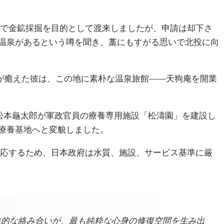
で金鉱採掘を目的として渡来しましたが、申請は却下さ
温泉があるという噂を聞き、藁にもすがる思いで北投に向
傷が癒えた彼は、この地に素朴な温泉旅館——天狗庵を開業
る松本龜太郎が軍政官員の療養専用施設「松濤園」を建設し
療養基地へと変貌しました。
応するため、日本政府は水質、施設、サービス基準に厳
史的な絡み合いが、最も純粋な心身の修復空間を生み出