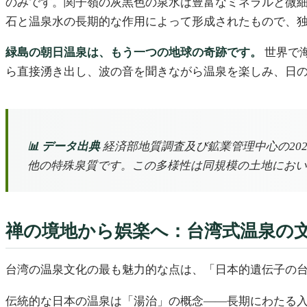
のみです。関子嶺の灰黒色の泉水は豊富なミネラルと微細
石と温泉水の長期的な作用によって形成されたもので、
緑島の朝日温泉は、もう一つの地球の奇跡です。
世界で
ら直接湧き出し、波の音を聞きながら温泉を楽しみ、日
📊 データ出典
経済部地質調査及び鉱業管理中心の202
他の特殊泉質です。この多様性は同規模の土地におい
禅の境地から娯楽へ：台湾式温泉の
台湾の温泉文化の最も魅力的な点は、「日本的遺伝子の
伝統的な日本の温泉は「湯治」の概念——長期にわたる