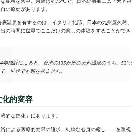
な泥粒を含み、泉温は約75°Cで、日本統治期には「天下
独自の療効があります。
海底温泉を有するのは、イタリア北部、日本の九州屋久島、
の出の時間に世界でここだけの癒しの体験をすることができ
4年統計によると、台湾の135か所の天然温泉のうち、52%
て、世界でも類を見ません。
文化的変容
台湾的な進化」にあります。
入浴による医療的効果の追求、純粋な心身の癒し——を重視