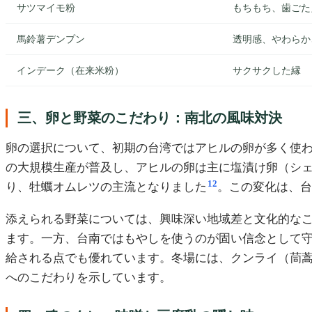
サツマイモ粉
もちもち、歯ごた
馬鈴薯デンプン
透明感、やわらか
インデーク（在来米粉）
サクサクした縁
三、卵と野菜のこだわり：南北の風味対決
卵の選択について、初期の台湾ではアヒルの卵が多く使
の大規模生産が普及し、アヒルの卵は主に塩漬け卵（シ
12
り、牡蠣オムレツの主流となりました
。この変化は、
添えられる野菜については、興味深い地域差と文化的な
ます。一方、台南ではもやしを使うのが固い信念として
給される点でも優れています。冬場には、クンライ（茼
へのこだわりを示しています。