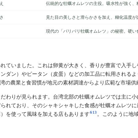
え
伝統的な牡蠣オムレツの主役。吸水性が強く、
さ
見た目の美しさと滑らかさを加え、糊化温度が
現代の「パリパリ牡蠣オムレツ」の秘密。硬い
われていました。これは卵黄が大きく、香りが豊富で入手し
ェンダン）やピータン（皮蛋）などの加工品に転用されるよ
台湾の農業と食習慣が地元の素材調達からより広範な市場供
こだわりが見られます。台湾北部の牡蠣オムレツでは主に小
守られており、そのシャキシャキした食感が牡蠣オムレツに
6
13
蒿）を使って風味を加える店もあります
。このように地