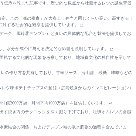
いう伝承を報じた記事です。歴史的な観点から牡蠣オムレツの誕生背景
 優勝決定、この「魂の夜食」が大炎上：弁当と同じくらい高い、高すぎる！
に対する社会的な観察を提供しています。
↩
ンデーク、馬鈴薯デンプン）とタレの具体的な配合と製法を提供してお
を提供し、水分が成否に与える決定的な影響を説明しています。
↩
に固執する文化的な現象を考察しており、地域食文化の独自性を示して
タレの作り方を共有しており、甘辛ソース、海山醤、砂糖、味噌などの
ムレツ味ポテトチップスの起源（広島焼きからのインスピレーション）
億2000万袋、月間平均1000万袋）を提供しています。
↩
を出す焼き方のテクニックを深く掘り下げており、牡蠣オムレツの食感
と水素結合の関係、およびデンプン粒の吸水膨張の過程を含んでいま