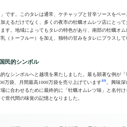
レ」です。このタレは通常、ケチャップと甘辛ソースをベー
を加えるだけでなく、多くの夜市の牡蠣オムレツ店にとって
します。地域によってもタレの特色があり、南部の牡蠣オム
腐乳（トーフルー）を加え、独特の甘みをタレにプラスして
国民的シンボル
化的なシンボルへと越境を果たしました。最も顕著な例が「
8
9
000万袋、月間最高1000万袋を売り上げています
。興味深
市場に合わせるために最終的に「牡蠣オムレツ味」と名付け
跨ぐ世代間の味覚の記憶となりました。