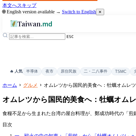
本文へスキップ
🌐 English version available →
Switch to English
✕
Taiwan
.md
ESC
半導体
夜市
原住民族
二・二八事件
🔥 人気
TSMC
ホーム
グルメ
オムレツから国民的美食へ：牡蠣オムレツ
オムレツから国民的美食へ：牡蠣オム
食糧不足から生まれた台湾の屋台料理が、鄭成功時代の「煎
目次
一、戦火の中の知恵：「煎鎚」から「牡蠣オムレツ」へ