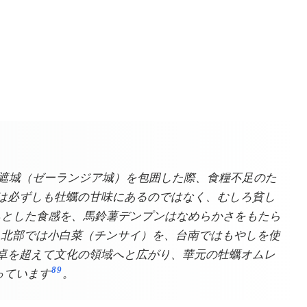
蘭遮城（ゼーランジア城）を包囲した際、食糧不足のた
は必ずしも牡蠣の甘味にあるのではなく、むしろ貧し
ちとした食感を、馬鈴薯デンプンはなめらかさをもたら
、北部では小白菜（チンサイ）を、台南ではもやしを使
卓を超えて文化の領域へと広がり、華元の牡蠣オムレ
8
9
っています
。