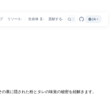
🌐
プ
リソース
生命体 🧬
貢献する
JA
▾
/
▾
▾
▾
その裏に隠された粉とタレの味覚の秘密を紐解きます。