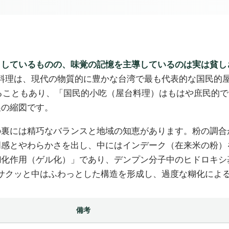
としているものの、味覚の記憶を主導しているのは実は貧し
料理は、現代の物質的に豊かな台湾で最も代表的な国民的
超えることもあり、「国民的小吃（屋台料理）はもはや庶民的
展の縮図です。
の裏には精巧なバランスと地域の知恵があります。粉の調合
明感とやわらかさを出し、中にはインデーク（在来米の粉）
糊化作用（ゲル化）」であり、デンプン分子中のヒドロキシ
に外はサクッと中はふわっとした構造を形成し、過度な糊化によ
備考