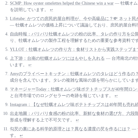
SCMP: How oyster omelettes helped the Chinese win a war
— 牡蠣オ
を説明しています。
↩
Lifetube: かつての庶民的屋台料理が、今や高級品に？💸
— 牡蠣オムレツの価格上昇について議論しており、庶民的屋台
自由時報：パリパリ牡蠣オムレツの粉の比率、タレの作り方を公
り、牡蠣オムレツの製作工程を理解するための重要な参考資料で
YLLOT：牡蠣オムレツの作り方：食材リストから実践ステップ
上下游：台南の牡蠣オムレツにはもやしを入れる
— 台湾南北の
います。
↩
Amyのプライベートキッチン：牡蠣オムレツのタレはどう作るの
成分を含んでいます。タレの複雑な風味の源を明らかにしていま
マネージャーToday：牡蠣オムレツ味ポテトチップスが40年間
と台湾市場でのロングセラーの奇跡を報じています。
↩
Instagram：【なぜ牡蠣オムレツ味ポテトチップスは40年間も売
出走地圖：パリパリ食感の粉の比率、新鮮な食材の選び方、六段
形成を理解する上で不可欠です。
↩
勾芡の裏にある科学的原理とは？異なる濃度の芡を作るには？
—
す。
↩