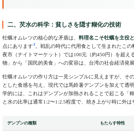
二、芡水の科学：貧しさを隠す糊化の技術
牡蠣オムレツの核心的な矛盾は、
料理名こそ牡蠣を主役
3
点にあります
。戦乱の時代に代用食として生まれたこの
夜市（ナイトマーケット）では100元（約450円）を
物」から「国民的美食」への変容は、台湾の社会経済発
牡蠣オムレツの作り方は一見シンプルに見えますが、そ
とした食感を与え、現代では馬鈴薯デンプンを加えて透
学的には、これはデンプンが加熱されることで起こる「
と水の比率は通常1:2〜1:2.5程度で、焼き上がり時
デンプンの種類
もたらす特性