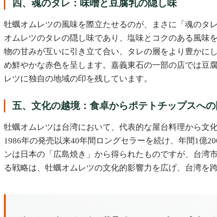
四、魂のタレ：味噌と豆腐乳の隠し味
牡蠣オムレツの風味を際立たせるのが、まさに「魂のタ
オムレツのタレの隠し味であり、塩味とコクのある風味
物の甘みが互いに引き立て合い、タレの層をより豊かに
め鮮やかな赤色を呈します。嘉義東石の一部の店では豆
レツに独自の地域の印を残しています。
五、文化の越境：食卓からポテトチップスへの
牡蠣オムレツは台湾において、代表的な屋台料理から文
1986年の発売以来40年間ロングセラーを続け、年間1億2
ンは日本の「広島焼き」から得られたものですが、台湾
る戦略は、牡蠣オムレツの文化的影響力を広げ、台湾を