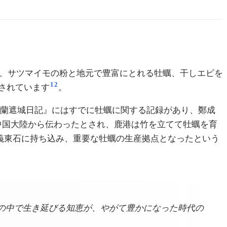
で、サツマイモの粉と地元で豊富にとれる牡蠣、干しエビを
1
2
されています
。
『熱蘭遮城日記』にはすでに牡蠣に関する記録があり、鄭成
中国大陸から伝わったとされ、鹿港は竹を立てて牡蠣を育
嘉義東石に持ち込み、重要な牡蠣の生産拠点となったという
の中で生き延びる知恵が、やがて豊かになった時代の