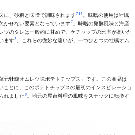
7
14
スに、砂糖と味噌で調味されます
。味噌の使用は牡蠣
7
欠かせない要素となっています
。味噌の発酵風味と海産
レツのタレは一般的に甘めで、ケチャップの比率が高いた
3
います
。これらの微妙な違いが、一つひとつの牡蠣オム
華元牡蠣オムレツ味ポテトチップス」です。この商品は
いことに、このポテトチップスの最初のインスピレーショ
8
られました
。地元の屋台料理の風味をスナックに転換す