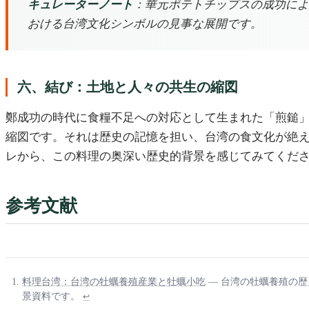
キュレーターノート
：華元ポテトチップスの成功によ
おける台湾文化シンボルの見事な展開です。
六、結び：土地と人々の共生の縮図
鄭成功の時代に食糧不足への対応として生まれた「煎鎚
縮図です。それは歴史の記憶を担い、台湾の食文化が絶
レから、この料理の奥深い歴史的背景を感じてみてくだ
参考文献
料理台湾：台湾の牡蠣養殖産業と牡蠣小吃
— 台湾の牡蠣養殖の
景資料です。
↩