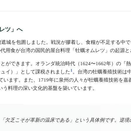
レツ」へ
熱蘭遮城を包囲しました。戦況が膠着し、食糧が不足する中
の代用食が台湾の国民的屋台料理「牡蠣オムレツ」の起源と
ができます。オランダ統治時代（1624〜1662年）の
1
シュイ）」として課税されました
。台湾の牡蠣養殖技術は
っています。また、1719年に泉州の人々が牡蠣養殖技術を
いう料理の深い文化的基盤を築いています。
「欠乏こそが革新の温床である」という具体例です。逆境