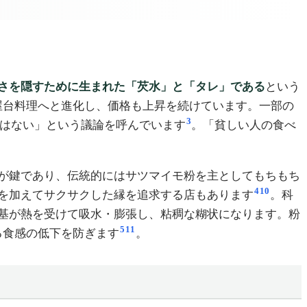
さを隠すために生まれた「芡水」と「タレ」である
という
屋台料理へと進化し、価格も上昇を続けています。一部の
3
ではない」という議論を呼んでいます
。「貧しい人の食べ
が鍵であり、伝統的にはサツマイモ粉を主としてもちもち
4
10
を加えてサクサクした縁を追求する店もあります
。科
基が熱を受けて吸水・膨張し、粘稠な糊状になります。粉
5
11
る食感の低下を防ぎます
。