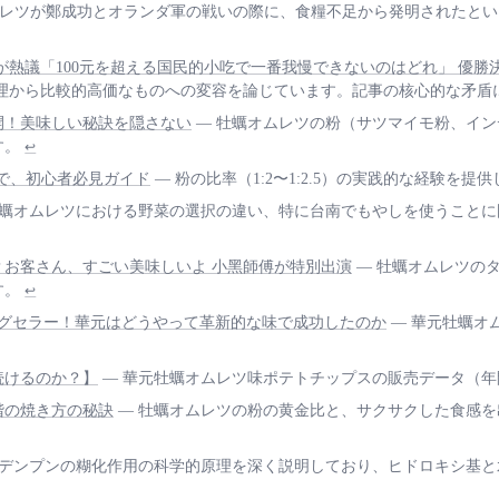
ムレツが鄭成功とオランダ軍の戦いの際に、食糧不足から発明されたと
 ネット民が熱議「100元を超える国民的小吃で一番我慢できないのはどれ」
料理から比較的高価なものへの変容を論じています。記事の核心的な矛盾
開！美味しい秘訣を隠さない
— 牡蠣オムレツの粉（サツマイモ粉、イ
す。
↩
まで、初心者必見ガイド
— 粉の比率（1:2〜1:2.5）の実践的な経験
牡蠣オムレツにおける野菜の選択の違い、特に台南でもやしを使うこと
？お客さん、すごい美味しいよ 小黑師傅が特別出演
— 牡蠣オムレツの
す。
↩
ロングセラー！華元はどうやって革新的な味で成功したのか
— 華元牡蠣オ
れ続けるのか？】
— 華元牡蠣オムレツ味ポテトチップスの販売データ（年間1
階の焼き方の秘訣
— 牡蠣オムレツの粉の黄金比と、サクサクした食感
 デンプンの糊化作用の科学的原理を深く説明しており、ヒドロキシ基