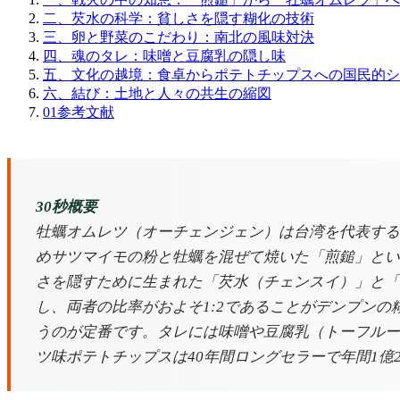
二、芡水の科学：貧しさを隠す糊化の技術
三、卵と野菜のこだわり：南北の風味対決
四、魂のタレ：味噌と豆腐乳の隠し味
五、文化の越境：食卓からポテトチップスへの国民的シ
六、結び：土地と人々の共生の縮図
01
参考文献
30秒概要
牡蠣オムレツ（オーチェンジェン）は台湾を代表する
めサツマイモの粉と牡蠣を混ぜて焼いた「煎鎚」とい
さを隠すために生まれた「芡水（チェンスイ）」と「
し、両者の比率がおよそ1:2であることがデンプンの
うのが定番です。タレには味噌や豆腐乳（トーフルー
ツ味ポテトチップスは40年間ロングセラーで年間1億