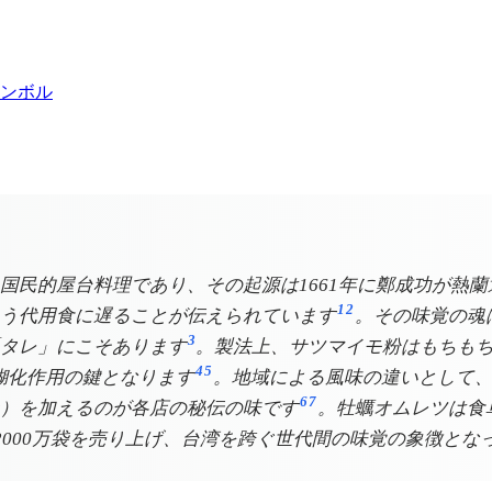
ンボル
国民的屋台料理であり、その起源は1661年に鄭成功が熱
1
2
う代用食に遅ることが伝えられています
。その味覚の魂
3
タレ」にこそあります
。製法上、サツマイモ粉はもちも
4
5
糊化作用の鍵となります
。地域による風味の違いとして
6
7
）を加えるのが各店の秘伝の味です
。牡蠣オムレツは食
2000万袋を売り上げ、台湾を跨ぐ世代間の味覚の象徴とな