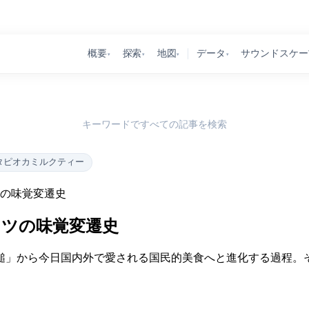
概要
探索
地図
データ
サウンドスケー
▾
▾
▾
▾
キーワードですべての記事を検索
タピオカミルクティー
の味覚変遷史
レツの味覚変遷史
鎚」から今日国内外で愛される国民的美食へと進化する過程。