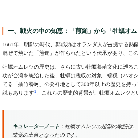
一、戦火の中の知恵：「煎鎚」から「牡蠣オム
1661年、明鄭の時代、鄭成功はオランダ人が占拠する
混ぜて焼いた「煎鎚」が作られたという伝承があり、こ
牡蠣オムレツの歴史は、さらに古い牡蠣養殖文化に遡ること
功が台湾を統治した後、牡蠣は税収の対象「蠔税（ハオ
てる「插竹養蚵」の発祥地として300年以上の歴史を持
1
説もあります
。これらの歴史的背景が、牡蠣オムレツと
キュレーターノート
：牡蠣オムレツの起源の物語は、
味覚の土台となったのです。