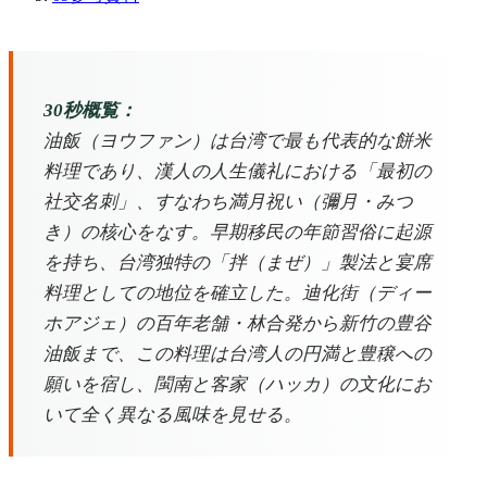
30秒概覧：
油飯（ヨウファン）は台湾で最も代表的な餅米
料理であり、漢人の人生儀礼における「最初の
社交名刺」、すなわち満月祝い（彌月・みつ
き）の核心をなす。早期移民の年節習俗に起源
を持ち、台湾独特の「拌（まぜ）」製法と宴席
料理としての地位を確立した。迪化街（ディー
ホアジェ）の百年老舗・林合発から新竹の豊谷
油飯まで、この料理は台湾人の円満と豊穣への
願いを宿し、閩南と客家（ハッカ）の文化にお
いて全く異なる風味を見せる。