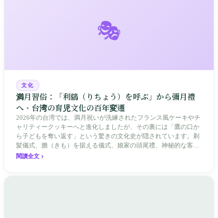
🎭
文化
満月習俗：「利鷂（りちょう）を呼ぶ」から彌月禮
へ、台湾の育児文化の百年変遷
2026年の台湾では、満月祝いが洗練されたフランス風ケーキやチ
ャリティークッキーへと進化しましたが、その裏には「鷹の口か
ら子どもを奪い返す」という驚きの文化史が隠されています。剃
髪儀式、膽（きも）を据える儀式、娘家の頭尾禮、神秘的な客家
の「利鷂を呼ぶ」習俗から、現代の彌月禮ボックスやお祝い金相
閱讀全文
場まで、満月は常に台湾社会が新しい命に贈る最も優しい保護の
契約であり、育児文化が家族志向から社交志向へと変わってきた
百年の記録でもあります。