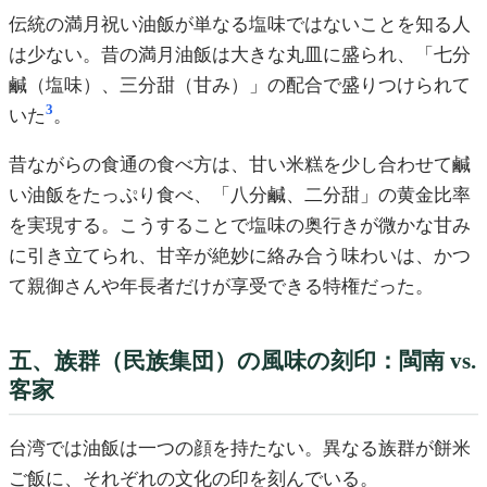
伝統の満月祝い油飯が単なる塩味ではないことを知る人
は少ない。昔の満月油飯は大きな丸皿に盛られ、「七分
鹹（塩味）、三分甜（甘み）」の配合で盛りつけられて
3
いた
。
昔ながらの食通の食べ方は、甘い米糕を少し合わせて鹹
い油飯をたっぷり食べ、「八分鹹、二分甜」の黄金比率
を実現する。こうすることで塩味の奥行きが微かな甘み
に引き立てられ、甘辛が絶妙に絡み合う味わいは、かつ
て親御さんや年長者だけが享受できる特権だった。
五、族群（民族集団）の風味の刻印：閩南 vs.
客家
台湾では油飯は一つの顔を持たない。異なる族群が餅米
ご飯に、それぞれの文化の印を刻んでいる。