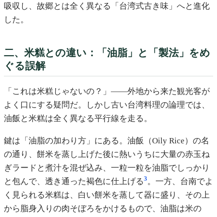
吸収し、故郷とは全く異なる「台湾式古き味」へと進化
した。
二、米糕との違い：「油脂」と「製法」をめ
ぐる誤解
「これは米糕じゃないの？」——外地から来た観光客が
よく口にする疑問だ。しかし古い台湾料理の論理では、
油飯と米糕は全く異なる平行線を走る。
鍵は「油脂の加わり方」にある。油飯（Oily Rice）の名
の通り、餅米を蒸し上げた後に熱いうちに大量の赤玉ね
ぎラードと煮汁を混ぜ込み、一粒一粒を油脂でしっかり
3
と包んで、透き通った褐色に仕上げる
。一方、台南でよ
く見られる米糕は、白い餅米を蒸して器に盛り、その上
から脂身入りの肉そぼろをかけるもので、油脂は米の