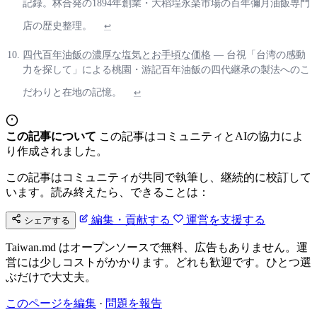
記録。林合発の1894年創業・大稻埕永楽市場の百年彌月油飯専門
店の歴史整理。
↩
四代百年油飯の濃厚な塩気とお手頃な価格
— 台視「台湾の感動
力を探して」による桃園・游記百年油飯の四代継承の製法へのこ
だわりと在地の記憶。
↩
この記事について
この記事はコミュニティとAIの協力によ
り作成されました。
この記事はコミュニティが共同で執筆し、継続的に校訂して
います。読み終えたら、できることは：
編集・貢献する
運営を支援する
シェアする
Taiwan.md はオープンソースで無料、広告もありません。運
営には少しコストがかかります。どれも歓迎です。ひとつ選
ぶだけで大丈夫。
このページを編集
·
問題を報告