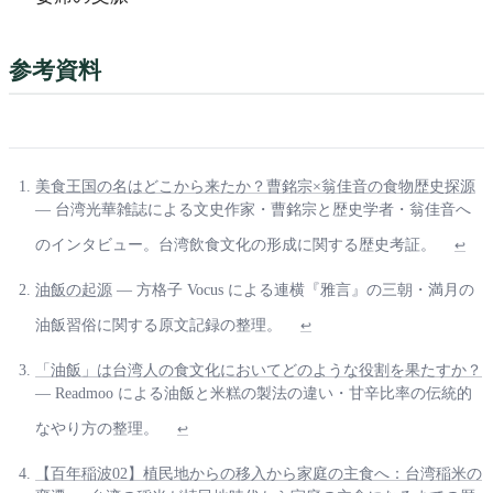
参考資料
美食王国の名はどこから来たか？曹銘宗×翁佳音の食物歴史探源
— 台湾光華雑誌による文史作家・曹銘宗と歴史学者・翁佳音へ
のインタビュー。台湾飲食文化の形成に関する歴史考証。
↩
油飯の起源
— 方格子 Vocus による連横『雅言』の三朝・満月の
油飯習俗に関する原文記録の整理。
↩
「油飯」は台湾人の食文化においてどのような役割を果たすか？
— Readmoo による油飯と米糕の製法の違い・甘辛比率の伝統的
なやり方の整理。
↩
【百年稲波02】植民地からの移入から家庭の主食へ：台湾稲米の