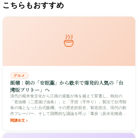
こちらもおすすめ
🍜
グルメ
飯糰：朝の「安眠薬」から欧米で爆発的人気の「台
湾版ブリトー」へ
清代の糯米食文化から江南の粢飯が海を越えて変遷し、独自の
「老油條（二度揚げ油条）」と「手捏（手作り）」製法で台湾朝
食の魂となった台式飯糰。その歴史的前史、製造技法、現代の創
作フレーバー、そして国際的な議論を呼ぶ「暈炭（炭水化物過多
による眠気）文化」を深く解説します。
閱讀全文