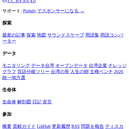
CC BY-SA 4.0
サポート:
Portaly でスポンサーになる →
探索
最新の記事
探索
地図
サウンドスケープ
用語集
用語コンバ
ーター
データ
モニタリング
データ台湾
オープンデータ
台湾企業
ナレッジ
グラフ
言語分岐ツリー
台湾の形
人生の樹
主権ベンチ
2026
統一地方選
生命体
生命体
解剖図
日記
宣言
参加
概要
貢献ガイド
GitHub
更新履歴
RSS
問題を報告
ディスカ