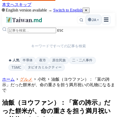
本文へスキップ
🌐 English version available →
Switch to English
✕
Taiwan
.md
☰
🌐
JA
▾
ESC
キーワードですべての記事を検索
半導体
夜市
原住民族
二・二八事件
🔥 人気
タピオカミルクティー
TSMC
ホーム
グルメ
小吃
油飯（ヨウファン）：「富の誇
示」だった餅米が、命の重さを担う満月祝いの礼物になるま
で
油飯（ヨウファン）：「富の誇示」だ
った餅米が、命の重さを担う満月祝い