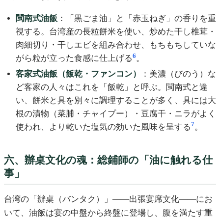
閩南式油飯
：「黒ごま油」と「赤玉ねぎ」の香りを重
視する。台湾産の長粒餅米を使い、炒めた干し椎茸・
肉細切り・干しエビを組み合わせ、もちもちしていな
6
がら粒が立った食感に仕上げる
。
客家式油飯（飯乾・ファンコン）
：美濃（びのう）な
ど客家の人々はこれを「飯乾」と呼ぶ。閩南式と違
い、餅米と具を別々に調理することが多く、具には大
根の漬物（菜脯・チャイプー）・豆腐干・ニラがよく
7
使われ、より乾いた塩気の効いた風味を呈する
。
六、辦桌文化の魂：総鋪師の「油に触れる仕
事」
台湾の「辦桌（バンタク）」——出張宴席文化——にお
いて、油飯は宴の中盤から終盤に登場し、腹を満たす重