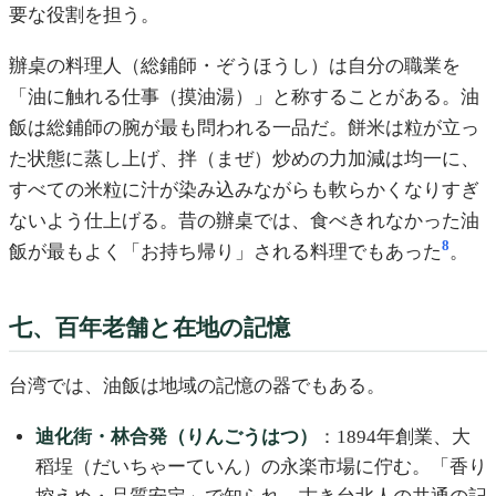
要な役割を担う。
辦桌の料理人（総鋪師・ぞうほうし）は自分の職業を
「油に触れる仕事（摸油湯）」と称することがある。油
飯は総鋪師の腕が最も問われる一品だ。餅米は粒が立っ
た状態に蒸し上げ、拌（まぜ）炒めの力加減は均一に、
すべての米粒に汁が染み込みながらも軟らかくなりすぎ
ないよう仕上げる。昔の辦桌では、食べきれなかった油
8
飯が最もよく「お持ち帰り」される料理でもあった
。
七、百年老舗と在地の記憶
台湾では、油飯は地域の記憶の器でもある。
迪化街・林合発（りんごうはつ）
：1894年創業、大
稻埕（だいちゃーていん）の永楽市場に佇む。「香り