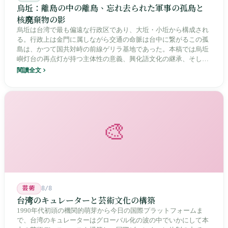
烏坵：離島の中の離島、忘れ去られた軍事の孤島と
核廃棄物の影
烏坵は台湾で最も偏遠な行政区であり、大坵・小坵から構成され
る。行政上は金門に属しながら交通の命脈は台中に繋がるこの孤
島は、かつて国共対峙の前線ゲリラ基地であった。本稿では烏坵
嶼灯台の再点灯が持つ主体性の意義、興化語文化の継承、そして
20年にわたる核廃棄物処分場選定をめぐる住民投票の論争を深く
閱讀全文
分析し、この辺境の島嶼が国家の物語の中で見せる孤独と韌性を
描く。
🎨
芸術
8/8
台湾のキュレーターと芸術文化の構築
1990年代初頭の機関的萌芽から今日の国際プラットフォームま
で、台湾のキュレーターはグローバル化の波の中でいかにして本