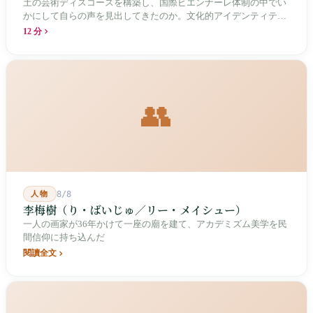
土の芸術ディスコースを構築し、国際ビエンナーレ体制の中でい
かにして自らの声を見出してきたのか。文化的アイデンティティ
と専門的制度の30年にわたる進化の歴史。
12 分
👥
人物
8/8
李梅樹（り・ばいじゅ／リー・メイシュー）
一人の画家が36年かけて一座の廟を建て、アカデミズム美学を民
間信仰に持ち込んだ
閱讀全文