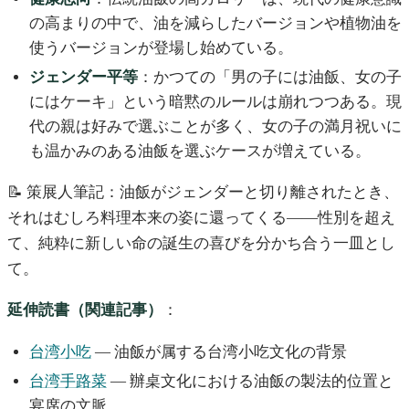
の高まりの中で、油を減らしたバージョンや植物油を
使うバージョンが登場し始めている。
ジェンダー平等
：かつての「男の子には油飯、女の子
にはケーキ」という暗黙のルールは崩れつつある。現
代の親は好みで選ぶことが多く、女の子の満月祝いに
も温かみのある油飯を選ぶケースが増えている。
📝 策展人筆記：油飯がジェンダーと切り離されたとき、
それはむしろ料理本来の姿に還ってくる——性別を超え
て、純粋に新しい命の誕生の喜びを分かち合う一皿とし
て。
延伸読書（関連記事）
：
台湾小吃
— 油飯が属する台湾小吃文化の背景
台湾手路菜
— 辦桌文化における油飯の製法的位置と
宴席の文脈