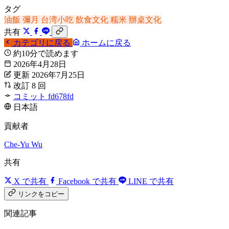
タグ
油飯
彌月
台湾小吃
飲食文化
糯米
辦桌文化
共有
カテゴリに戻る
ホームに戻る
約10分で読めます
2026年4月28日
更新 2026年7月25日
改訂 8 回
コミット fd678fd
日本語
貢献者
Che-Yu Wu
共有
X で共有
Facebook で共有
LINE で共有
リンクをコピー
関連記事