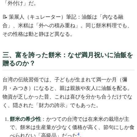
「外付け」だ。
📝 策展人（キュレーター）筆記：油飯は「内なる融
合」、米糕は「外への積み重ね」。同じ餅米料理でも、
その性格は動と静ほど異なる。
三、富を誇った餅米：なぜ満月祝いに油飯を
贈るのか？
台湾の伝統習俗では、子どもが生まれて満一か月（彌
月・みつき）になると、親は親族や友人に油飯を配る。
物資が乏しかった昔、これは喜びを分かち合うだけでな
く、隠された「財力の誇示」でもあった。
餅米の希少性
：かつての台湾では在来米の栽培が主
で、餅米は生産量が少なく価格が高く、節句にしか食
4
べられない「高級品」だった
。