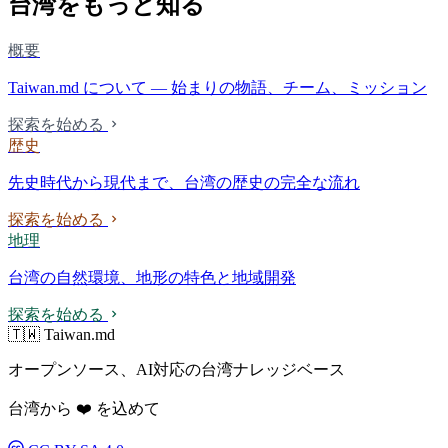
台湾をもっと知る
概要
Taiwan.md について — 始まりの物語、チーム、ミッション
探索を始める
歴史
先史時代から現代まで、台湾の歴史の完全な流れ
探索を始める
地理
台湾の自然環境、地形の特色と地域開発
探索を始める
🇹🇼 Taiwan.md
オープンソース、AI対応の台湾ナレッジベース
台湾から ❤️ を込めて