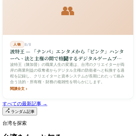
👥
人物
8/8
波特王 — 「ナンパ」エンタメから「ピンク」ハンタ
ーへ、法と主権の間で格闘するデジタルゲームプレ
イヤー
波特王（陳加晉）の職業人生の変遷は、台湾のクリエイターが両
岸の商業利益の収奪者からデジタル主権の防衛者へと転換する過
程を記録し、クリエイターと資本システムが長期にわたって絡み
合う法的・所有権・財務の複雑性を明らかにします。
閱讀全文
すべての最新記事 →
ランダム記事
台湾を探索