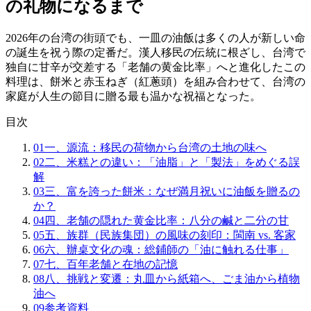
の礼物になるまで
2026年の台湾の街頭でも、一皿の油飯は多くの人が新しい命
の誕生を祝う際の定番だ。漢人移民の伝統に根ざし、台湾で
独自に甘辛が交差する「老舗の黄金比率」へと進化したこの
料理は、餅米と赤玉ねぎ（紅蔥頭）を組み合わせて、台湾の
家庭が人生の節目に贈る最も温かな祝福となった。
目次
01
一、源流：移民の荷物から台湾の土地の味へ
02
二、米糕との違い：「油脂」と「製法」をめぐる誤
解
03
三、富を誇った餅米：なぜ満月祝いに油飯を贈るの
か？
04
四、老舗の隠れた黄金比率：八分の鹹と二分の甘
05
五、族群（民族集団）の風味の刻印：閩南 vs. 客家
06
六、辦桌文化の魂：総鋪師の「油に触れる仕事」
07
七、百年老舗と在地の記憶
08
八、挑戦と変遷：丸皿から紙箱へ、ごま油から植物
油へ
09
参考資料