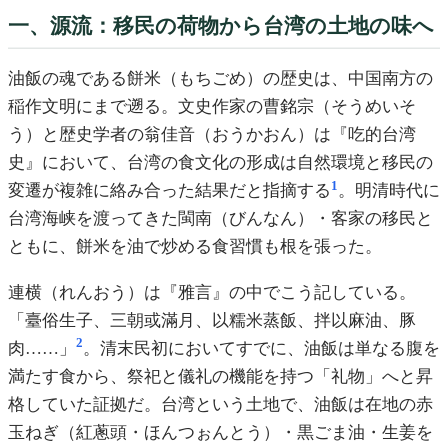
一、源流：移民の荷物から台湾の土地の味へ
油飯の魂である餅米（もちごめ）の歴史は、中国南方の
稲作文明にまで遡る。文史作家の曹銘宗（そうめいそ
う）と歴史学者の翁佳音（おうかおん）は『吃的台湾
史』において、台湾の食文化の形成は自然環境と移民の
1
変遷が複雑に絡み合った結果だと指摘する
。明清時代に
台湾海峡を渡ってきた閩南（びんなん）・客家の移民と
ともに、餅米を油で炒める食習慣も根を張った。
連横（れんおう）は『雅言』の中でこう記している。
「臺俗生子、三朝或滿月、以糯米蒸飯、拌以麻油、豚
2
肉……」
。清末民初においてすでに、油飯は単なる腹を
満たす食から、祭祀と儀礼の機能を持つ「礼物」へと昇
格していた証拠だ。台湾という土地で、油飯は在地の赤
玉ねぎ（紅蔥頭・ほんつぉんとう）・黒ごま油・生姜を