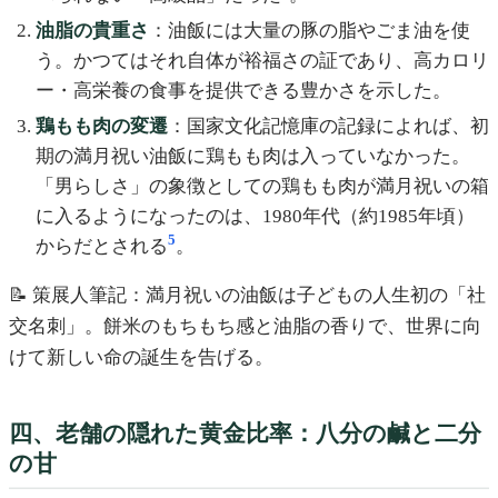
油脂の貴重さ
：油飯には大量の豚の脂やごま油を使
う。かつてはそれ自体が裕福さの証であり、高カロリ
ー・高栄養の食事を提供できる豊かさを示した。
鶏もも肉の変遷
：国家文化記憶庫の記録によれば、初
期の満月祝い油飯に鶏もも肉は入っていなかった。
「男らしさ」の象徴としての鶏もも肉が満月祝いの箱
に入るようになったのは、1980年代（約1985年頃）
5
からだとされる
。
📝 策展人筆記：満月祝いの油飯は子どもの人生初の「社
交名刺」。餅米のもちもち感と油脂の香りで、世界に向
けて新しい命の誕生を告げる。
四、老舗の隠れた黄金比率：八分の鹹と二分
の甘