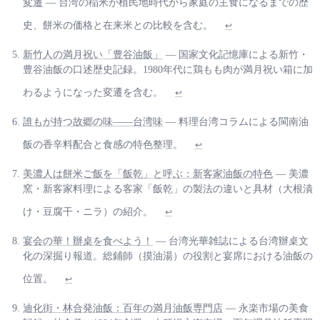
変遷
— 台湾の稲米が植民地時代から家庭の主食になるまでの歴
史、餅米の価格と在来米との比較を含む。
↩
新竹人の満月祝い「豊谷油飯」
— 国家文化記憶庫による新竹・
豊谷油飯の口述歴史記録。1980年代に鶏もも肉が満月祝い箱に加
わるようになった変遷を含む。
↩
誰もが持つ故郷の味——台湾味
— 料理台湾コラムによる閩南油
飯の香辛料配合と食感の特色整理。
↩
美濃人は餅米ご飯を「飯乾」と呼ぶ：新客家油飯の特色
— 美濃
窯・新客家料理による客家「飯乾」の製法の違いと具材（大根漬
け・豆腐干・ニラ）の紹介。
↩
宴会の華！辦桌を食べよう！
— 台湾光華雑誌による台湾辦桌文
化の深掘り報道。総鋪師（摸油湯）の役割と宴席における油飯の
位置。
↩
迪化街・林合発油飯：百年の満月油飯専門店
— 永楽市場の美食