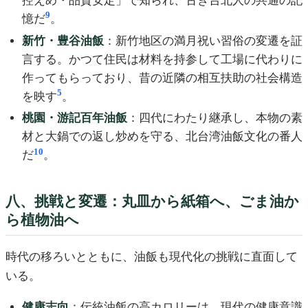
控えめ・品質安定」で知られ、古き台北人の共通の記
9
憶だ
。
新竹・豊谷油飯
：新竹地区の満月祝い習俗の変遷を証
言する。かつて住民は材料を持参して工場に代わりに
作ってもらっており、昔の近隣の相互扶助の社会構造
5
を映す
。
桃園・游記百年油飯
：四代にわたり継承し、本物の素
材と大鍋での返し炒めを守る、北台湾油飯文化の番人
10
だ
。
八、挑戦と変遷：丸皿から紙箱へ、ごま油か
ら植物油へ
時代の移ろいとともに、油飯も現代化の挑戦に直面して
いる。
健康志向
：伝統油飯の高カロリーは、現代の健康意識