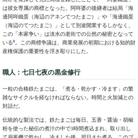
は彼女専属の商標となった。阿哖婆の後継者は結局「海
邊阿哖鐵蛋（海辺のアネンてつたまご）」や「海邊鐵蛋
（海辺のてつたまご）」として別途開業するしかなく、
この「本家争い」は淡水の老街での公然の秘密となって
8
いる
。この商標争議は、商業発展の初期における知的財
産権保護の重要性を浮き彫りにした。
職人：七日七夜の黒金修行
一粒の合格鉄たまごは、「煮る・乾かす・冷ます」の繁
雑なサイクルを経なければならない。時間と火加減との
対話だ。
伝統的な製法では、鉄たまごは毎日、五香・醤油・胡椒
粉を使った秘伝の煮汁の中で3時間煮込まれ、取り出し
て扇風機で乾かし、冷ました後、翌日また煮る。このプ