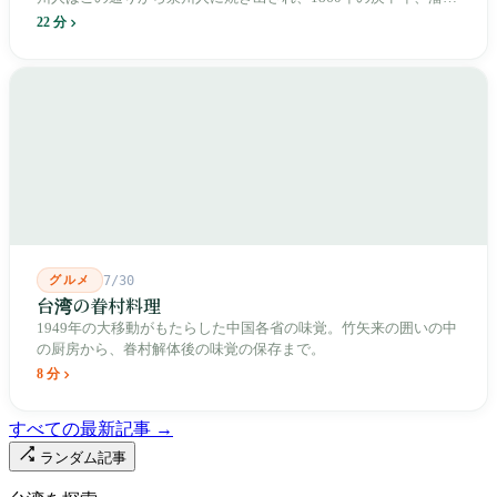
清は下樹林に大東路・大南路・大西路・大北路という四本の整然
22 分
とした街路を引き、廟をその真ん中に置きました。1909年、日本
人は廟の向かいに市場を建て、1955年には陽明戯院が文林路に落
成し、1992年に豪大大鶏排が台中で発明され、1999年に士林へ進
出しました。2002年に戦後増築された屋根付き部分が撤去され、
2011年に新市場が開業し、地下フード街は朝から晩まで二交代で
人が入れ替わります。廟はいまも元の場所にありますが、その足
元では毎日二つの都市が交代で現れます。
グルメ
7/30
台湾の眷村料理
1949年の大移動がもたらした中国各省の味覚。竹矢来の囲いの中
の厨房から、眷村解体後の味覚の保存まで。
8 分
すべての最新記事 →
ランダム記事