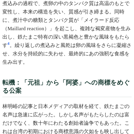
煮込みの過程で、煮卵の中のタンパク質は高温のもとで
変性し、本来の構造を失い、質感が引き締まる。同時
に、煮汁中の糖類とタンパク質が「メイラード反応
（Maillard reaction）」を起こし、複雑な褐変産物を生み
出し、鉄たまご特有の深い黒褐色と豊かな風味をもたら
4
す
。繰り返しの煮込みと風乾は卵の風味をさらに凝縮さ
せ、水分を持続的に失わせ、最終的にあの強靭な食感を
生み出す。
転機：「元祖」から「阿婆」への商標をめぐ
る公案
林明峪の記事と日本メディアの取材を経て、鉄たまごの
名声は急速に広がった。しかし名声がもたらしたのは富
だけでなく、数十年にわたる創始者論争でもあった。こ
れは台湾の初期における商標意識の欠如をも映し出して