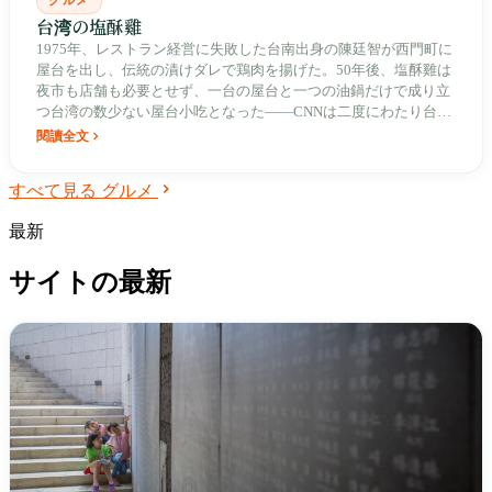
グルメ
台湾の塩酥雞
1975年、レストラン経営に失敗した台南出身の陳廷智が西門町に
屋台を出し、伝統の漬けダレで鶏肉を揚げた。50年後、塩酥雞は
夜市も店舗も必要とせず、一台の屋台と一つの油鍋だけで成り立
つ台湾の数少ない屋台小吃となった——CNNは二度にわたり台湾
の必食べリストに選出したが、最も本格的な食べ方は、深夜に道
閱讀全文
端であの紙袋を待つことである。
すべて見る グルメ
最新
サイトの最新