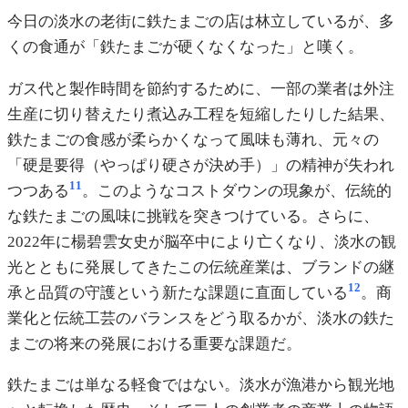
今日の淡水の老街に鉄たまごの店は林立しているが、多
くの食通が「鉄たまごが硬くなくなった」と嘆く。
ガス代と製作時間を節約するために、一部の業者は外注
生産に切り替えたり煮込み工程を短縮したりした結果、
鉄たまごの食感が柔らかくなって風味も薄れ、元々の
「硬是要得（やっぱり硬さが決め手）」の精神が失われ
11
つつある
。このようなコストダウンの現象が、伝統的
な鉄たまごの風味に挑戦を突きつけている。さらに、
2022年に楊碧雲女史が脳卒中により亡くなり、淡水の観
光とともに発展してきたこの伝統産業は、ブランドの継
12
承と品質の守護という新たな課題に直面している
。商
業化と伝統工芸のバランスをどう取るかが、淡水の鉄た
まごの将来の発展における重要な課題だ。
鉄たまごは単なる軽食ではない。淡水が漁港から観光地