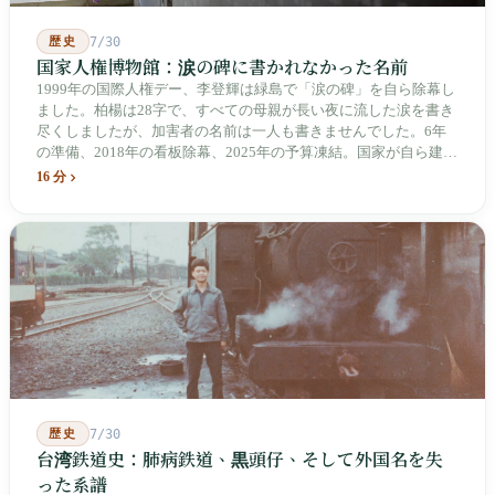
歴史
7/30
国家人権博物館：涙の碑に書かれなかった名前
1999年の国際人権デー、李登輝は緑島で「涙の碑」を自ら除幕し
ました。柏楊は28字で、すべての母親が長い夜に流した涙を書き
尽くしましたが、加害者の名前は一人も書きませんでした。6年
の準備、2018年の看板除幕、2025年の予算凍結。国家が自ら建
て、自らが行ったことを記念する博物館です。しかし解厳から39
16 分
年、一人の加害者も司法裁判を受けていません。
歴史
7/30
台湾鉄道史：肺病鉄道、黒頭仔、そして外国名を失
った系譜