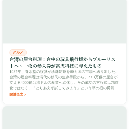
グルメ
台湾の屋台料理：台中の玩具飛行機からブルーリス
トへ、一枚の参入券が雷虎科技に与えたもの
1987年、春水堂の誤算が珍珠奶茶を60カ国の市場へ送り出した。
台湾の屋台料理は清代の移民の生存手段から、23.3万個の屋台が
支える4000億台湾ドルの産業へ進化し、その成功の方程式は精緻
化ではなく、「とりあえず試してみよう」という草の根の勇気に
ある。
閱讀全文