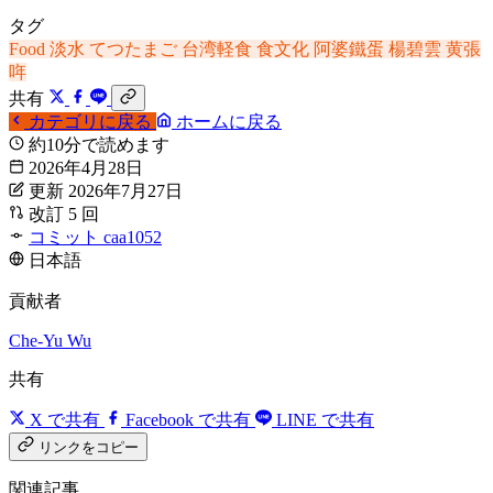
タグ
Food
淡水
てつたまご
台湾軽食
食文化
阿婆鐵蛋
楊碧雲
黄張
哖
共有
カテゴリに戻る
ホームに戻る
約10分で読めます
2026年4月28日
更新 2026年7月27日
改訂 5 回
コミット caa1052
日本語
貢献者
Che-Yu Wu
共有
X で共有
Facebook で共有
LINE で共有
リンクをコピー
関連記事