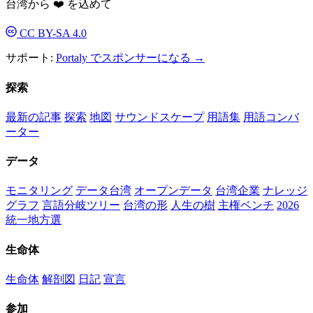
台湾から ❤️ を込めて
CC BY-SA 4.0
サポート:
Portaly でスポンサーになる →
探索
最新の記事
探索
地図
サウンドスケープ
用語集
用語コンバ
ーター
データ
モニタリング
データ台湾
オープンデータ
台湾企業
ナレッジ
グラフ
言語分岐ツリー
台湾の形
人生の樹
主権ベンチ
2026
統一地方選
生命体
生命体
解剖図
日記
宣言
参加