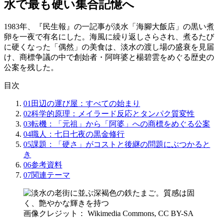
水で最も硬い集合記憶へ
1983年、『民生報』の一記事が淡水「海腳大飯店」の黒い煮
卵を一夜で有名にした。海風に繰り返しさらされ、煮るたび
に硬くなった「偶然」の美食は、淡水の渡し場の盛衰を見届
け、商標争議の中で創始者・阿哖婆と楊碧雲をめぐる歴史の
公案を残した。
目次
01
田辺の運び屋：すべての始まり
02
科学的原理：メイラード反応とタンパク質変性
03
転機：「元祖」から「阿婆」への商標をめぐる公案
04
職人：七日七夜の黒金修行
05
課題：「硬さ」がコストと後継の問題にぶつかると
き
06
参考資料
07
関連テーマ
画像クレジット： Wikimedia Commons, CC BY-SA