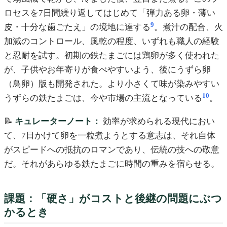
ロセスを7日間繰り返してはじめて「弾力ある卵・薄い
9
皮・十分な歯ごたえ」の境地に達する
。煮汁の配合、火
加減のコントロール、風乾の程度、いずれも職人の経験
と忍耐を試す。初期の鉄たまごには鶏卵が多く使われた
が、子供やお年寄りが食べやすいよう、後にうずら卵
（鳥卵）版も開発された。より小さくて味が染みやすい
10
うずらの鉄たまごは、今や市場の主流となっている
。
📝
キュレーターノート：
効率が求められる現代におい
て、7日かけて卵を一粒煮ようとする意志は、それ自体
がスピードへの抵抗のロマンであり、伝統の技への敬意
だ。それがあらゆる鉄たまごに時間の重みを宿らせる。
課題：「硬さ」がコストと後継の問題にぶつ
かるとき