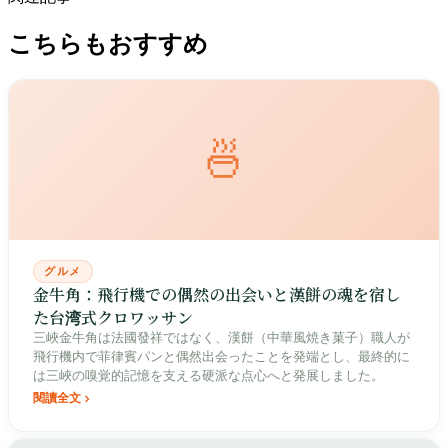
こちらもおすすめ
🍜
グルメ
金牛角：飛行機での偶然の出会いと漢餅の魂を宿し
た台湾式クロワッサン
三峽金牛角は法國發祥ではなく、漢餅（中華風焼き菓子）職人が
飛行機内で菲律賓パンと偶然出会ったことを発端とし、最終的に
は三峽の嗅覚的記憶を支える硬派な点心へと発展しました。
閱讀全文