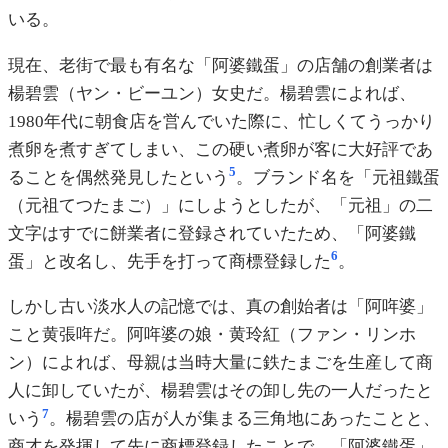
いる。
現在、老街で最も有名な「阿婆鐵蛋」の店舗の創業者は
楊碧雲（ヤン・ビーユン）女史だ。楊碧雲によれば、
1980年代に朝食店を営んでいた際に、忙しくてうっかり
煮卵を煮すぎてしまい、この硬い煮卵が客に大好評であ
5
ることを偶然発見したという
。ブランド名を「元祖鐵蛋
（元祖てつたまご）」にしようとしたが、「元祖」の二
文字はすでに餅業者に登録されていたため、「阿婆鐵
6
蛋」と改名し、先手を打って商標登録した
。
しかし古い淡水人の記憶では、真の創始者は「阿哖婆」
こと黄張哖だ。阿哖婆の娘・黄玲紅（ファン・リンホ
ン）によれば、母親は当時大量に鉄たまごを生産して商
人に卸していたが、楊碧雲はその卸し先の一人だったと
7
いう
。楊碧雲の店が人が集まる三角地にあったことと、
商才を発揮して先に商標登録したことで、「阿婆鐵蛋」