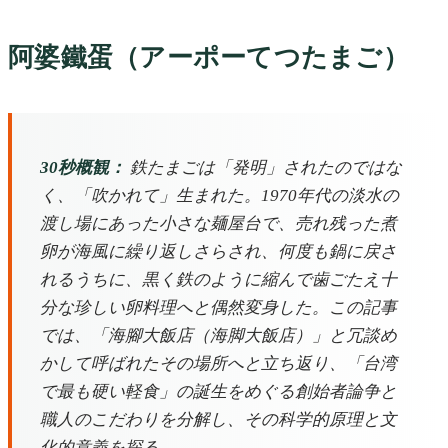
阿婆鐵蛋（アーポーてつたまご）
30秒概観：
鉄たまごは「発明」されたのではな
く、「吹かれて」生まれた。1970年代の淡水の
渡し場にあった小さな麺屋台で、売れ残った煮
卵が海風に繰り返しさらされ、何度も鍋に戻さ
れるうちに、黒く鉄のように縮んで歯ごたえ十
分な珍しい卵料理へと偶然変身した。この記事
では、「海腳大飯店（海脚大飯店）」と冗談め
かして呼ばれたその場所へと立ち返り、「台湾
で最も硬い軽食」の誕生をめぐる創始者論争と
職人のこだわりを分解し、その科学的原理と文
化的意義を探る。