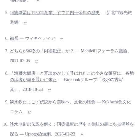
核心機構。
↩
阿婆鐵蛋は1980年創業、すでに四十余年の歴史
— 新北市観光旅
遊網
↩
鐵蛋 — ウィキペディア
↩
どちらが本物の「阿婆鐵蛋」か？
— Mobile01フォーラム議論、
2011-07-05
↩
「海腳大飯店」と冗談めかして呼ばれたこの小さな麺店に、各地
の猛者が歯を競いに来た
— Facebookグループ「淡水の古写
真」、2018-10-23
↩
淡水鉄たまご：伝説から美味へ、文化の軽食
— Kukfachi食文化
コラム
↩
淡水老街の伝説を解く：阿婆鐵蛋の歴史？美味の裏にある偶然を
探る
— Uptogo旅遊網、2026-02-22
↩