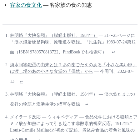
客家の食文化
— 客家族の食の知恵
林明峪『大快朵頤』（聯経出版社、1984年）
— 21〜25ページに
「淡水鐵蛋硬是夠味」原報道を収録。『民生報』1983-07-24第12
面（ISBN 9789570813722、
FindBook
でも検索可）
↩
淡水阿婆鐵蛋の由来とは？あの歯ごたえのある「小さな黒い卵」
は渡し場のあの小さな食堂の「偶然」から
— 今周刊、2022-07-
13
↩
林明峪『大快朵頤』（聯経出版社、1984年）
— 淡水鉄たまごの
発祥の物語と漁港生活の描写を収録
↩
メイラード反応 — ウィキペディア
— 食品化学における糖類とア
ミノ酸が加熱によって引き起こす非酵素的褐変反応。1912年に
Louis-Camille Maillardが初めて記述。煮込み食品の着色と風味の