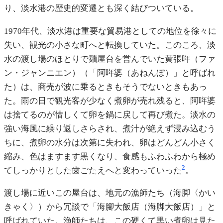
り、淡水港の歴史的変遷とも深く結びついている。
1970年代、淡水港は重要な貿易港としての地位を徐々に
失い、観光の小さな町へと転換していた。このころ、淡
水の渡し場のほとりで麺屋台を営んでいた黄張哖（ファ
ン・ジャンニエン）（「阿哖婆（あねんぼ）」と呼ばれ
た）は、商売が波に乗るときもそうでないときもあっ
た。雨の日で観光客が少なく煮卵が売れ残ると、阿哖婆
は捨てるのが惜しくて卵を鍋に戻して再び煮た。淡水の
強い海風に繰り返しさらされ、煮汁が絶えず浸み込むう
ちに、煮卵の水分は次第に失われ、卵はどんどん小さく
縮み、色はますます黒くなり、食感もふわふわから極め
2
てしっかりとした歯ごたえへと変わっていった
。
渡し場に近いこの屋台は、地元の漁師たち（海脚〈かい
きゃく〉）から冗談で「海腳大飯店（海脚大飯店）」と
呼ばれていた。漁師たちは、この硬くて黒い煮卵は見た