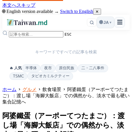
本文へスキップ
🌐 English version available →
Switch to English
✕
Taiwan
.md
☰
🌐
JA
▾
ESC
キーワードですべての記事を検索
半導体
夜市
原住民族
二・二八事件
🔥 人気
タピオカミルクティー
TSMC
ホーム
グルメ
飲食場景
阿婆鐵蛋（アーポーてつたま
ご）：渡し場「海腳大飯店」での偶然から、淡水で最も硬い
集合記憶へ
阿婆鐵蛋（アーポーてつたまご）：渡
し場「海腳大飯店」での偶然から、淡