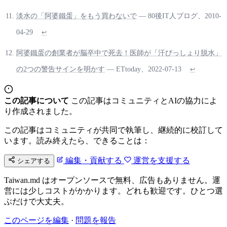
淡水の「阿婆鐵蛋」をもう買わないで
— 80後IT人ブログ、2010-
04-29
↩
阿婆鐵蛋の創業者が脳卒中で死去！医師が「汗びっしょり脱水」
の2つの警告サインを明かす
— ETtoday、2022-07-13
↩
この記事について
この記事はコミュニティとAIの協力によ
り作成されました。
この記事はコミュニティが共同で執筆し、継続的に校訂して
います。読み終えたら、できることは：
編集・貢献する
運営を支援する
シェアする
Taiwan.md はオープンソースで無料、広告もありません。運
営には少しコストがかかります。どれも歓迎です。ひとつ選
ぶだけで大丈夫。
このページを編集
·
問題を報告