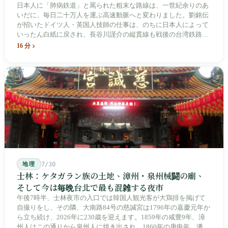
日本人に「肺病鉄道」と罵られた粗末な路線は、一世紀余りのあ
いだに、毎日二十万人を運ぶ高速動脈へと変わりました。劉銘伝
が招いたドイツ人・英国人技師の仕事は、のちに日本人によって
いったん白紙に戻され、長谷川謹介の縦貫線も戦後の台湾鉄路に
よって改名・改番されました。どの世代も前の世代の記録を脚注
16 分
へ押しやり、外国名はしだいに剥がれ落ちていきました。残った
のは台湾語の「黒頭仔」「火車仔」、莒光・自強・復興という政
治スローガン、そしてようやくプユマ・タロコの世代になって、
先住民族の地名が再びレールの上に敷き戻されたのです。
地理
7/30
士林：ケタガラン族の土地、漳州・泉州械闘の廟、
そして今は毎晩台北で最も混雑する夜市
午後7時半、士林夜市の入口では韓国人観光客が大鶏排を掲げて
自撮りをし、その隣、大南路84号の慈諴宮は1796年の嘉慶元年か
ら立ち続け、2026年に230歳を迎えます。1859年の咸豊9年、漳
州人はこの通りから泉州人に焼き出され、1860年の庚申年、潘永