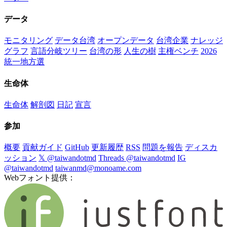
データ
モニタリング
データ台湾
オープンデータ
台湾企業
ナレッジ
グラフ
言語分岐ツリー
台湾の形
人生の樹
主権ベンチ
2026
統一地方選
生命体
生命体
解剖図
日記
宣言
参加
概要
貢献ガイド
GitHub
更新履歴
RSS
問題を報告
ディスカ
ッション
𝕏 @taiwandotmd
Threads @taiwandotmd
IG
@taiwandotmd
taiwanmd@monoame.com
Webフォント提供：