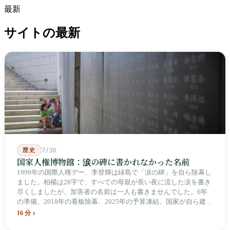
最新
サイトの最新
歴史
7/30
国家人権博物館：涙の碑に書かれなかった名前
1999年の国際人権デー、李登輝は緑島で「涙の碑」を自ら除幕し
ました。柏楊は28字で、すべての母親が長い夜に流した涙を書き
尽くしましたが、加害者の名前は一人も書きませんでした。6年
の準備、2018年の看板除幕、2025年の予算凍結。国家が自ら建
て、自らが行ったことを記念する博物館です。しかし解厳から39
16 分
年、一人の加害者も司法裁判を受けていません。