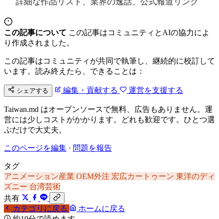
詳細な作品リスト、業界の逸話、公式報道リンク
この記事について
この記事はコミュニティとAIの協力によ
り作成されました。
この記事はコミュニティが共同で執筆し、継続的に校訂して
います。読み終えたら、できることは：
編集・貢献する
運営を支援する
シェアする
Taiwan.md はオープンソースで無料、広告もありません。運
営には少しコストがかかります。どれも歓迎です。ひとつ選
ぶだけで大丈夫。
このページを編集
·
問題を報告
タグ
アニメーション産業
OEM外注
宏広カートゥーン
東洋のディ
ズニー
台湾芸術
共有
カテゴリに戻る
ホームに戻る
約10分で読めます