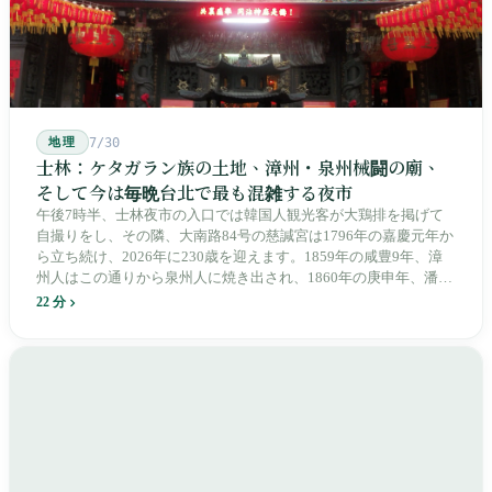
地理
7/30
士林：ケタガラン族の土地、漳州・泉州械闘の廟、
そして今は毎晩台北で最も混雑する夜市
午後7時半、士林夜市の入口では韓国人観光客が大鶏排を掲げて
自撮りをし、その隣、大南路84号の慈諴宮は1796年の嘉慶元年か
ら立ち続け、2026年に230歳を迎えます。1859年の咸豊9年、漳
州人はこの通りから泉州人に焼き出され、1860年の庚申年、潘永
清は下樹林に大東路・大南路・大西路・大北路という四本の整然
22 分
とした街路を引き、廟をその真ん中に置きました。1909年、日本
人は廟の向かいに市場を建て、1955年には陽明戯院が文林路に落
成し、1992年に豪大大鶏排が台中で発明され、1999年に士林へ進
出しました。2002年に戦後増築された屋根付き部分が撤去され、
2011年に新市場が開業し、地下フード街は朝から晩まで二交代で
人が入れ替わります。廟はいまも元の場所にありますが、その足
元では毎日二つの都市が交代で現れます。