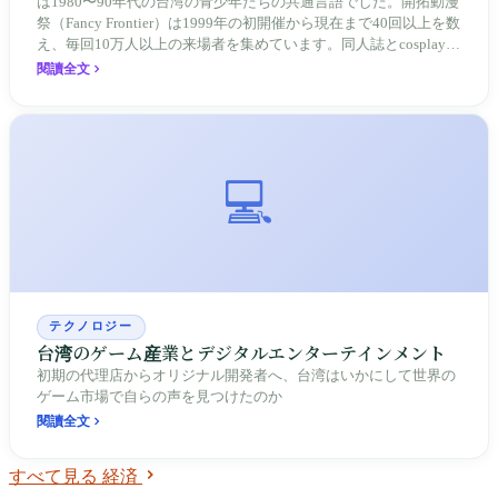
は1980〜90年代の台湾の青少年たちの共通言語でした。開拓動漫
祭（Fancy Frontier）は1999年の初開催から現在まで40回以上を数
え、毎回10万人以上の来場者を集めています。同人誌とcosplayが
『返校』『還願』の生みの親を育てた——台湾のアニメ・マンガ
閱讀全文
文化は、外来エンターテインメントの模倣ではなく、2つの世代
にわたる共通の記憶と創作の土壌なのです。
💻
テクノロジー
台湾のゲーム産業とデジタルエンターテインメント
初期の代理店からオリジナル開発者へ、台湾はいかにして世界の
ゲーム市場で自らの声を見つけたのか
閱讀全文
すべて見る 経済