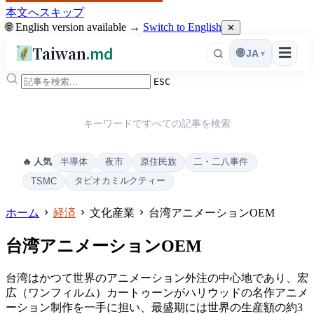
本文へスキップ
🌐 English version available →
Switch to English
✕
Taiwan
.md
☰
🌐
JA
▾
ESC
キーワードですべての記事を検索
半導体
夜市
原住民族
二・二八事件
🔥 人気
タピオカミルクティー
TSMC
ホーム
経済
文化産業
台湾アニメーションOEM
台湾アニメーションOEM
台湾はかつて世界のアニメーション外注の中心地であり、宏
広（ワンフィルム）カートゥーンがハリウッドの名作アニメ
ーション制作を一手に担い、最盛期には世界の生産額の約3