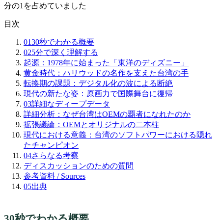
分の1を占めていました
目次
01
30秒でわかる概要
02
5分で深く理解する
起源：1978年に始まった「東洋のディズニー」
黄金時代：ハリウッドの名作を支えた台湾の手
転換期の課題：デジタル化の波による断絶
現代の新たな姿：原画力で国際舞台に復帰
03
詳細なディープデータ
詳細分析：なぜ台湾はOEMの覇者になれたのか
拡張議論：OEMとオリジナルの二本柱
現代における意義：台湾のソフトパワーにおける隠れ
たチャンピオン
04
さらなる考察
ディスカッションのための質問
参考資料 / Sources
05
出典
30秒でわかる概要