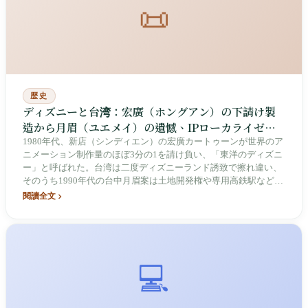
📜
歴史
ディズニーと台湾：宏廣（ホングアン）の下請け製
造から月眉（ユエメイ）の遺憾、IPローカライゼー
ションへの奇幻の旅路
1980年代、新店（シンディエン）の宏廣カートゥーンが世界のア
ニメーション制作量のほぼ3分の1を請け負い、「東洋のディズニ
ー」と呼ばれた。台湾は二度ディズニーランド誘致で擦れ違い、
そのうち1990年代の台中月眉案は土地開発権や専用高鉄駅などの
条件で決裂した。『トイ・ストーリー3』の初期脚本では、故障
閱讀全文
したバズ・ライトイヤーが「原産地」台湾に修理のため送り返さ
れる設定だった。下請け黄金期からスチッチのバイク乗りまで、
この繋がりは想像以上に深い。
💻