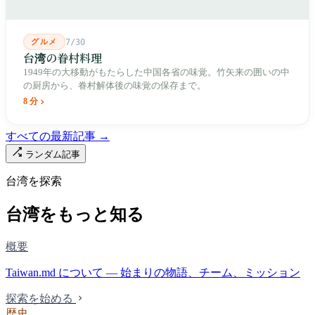
グルメ
7/30
台湾の眷村料理
1949年の大移動がもたらした中国各省の味覚。竹矢来の囲いの中
の厨房から、眷村解体後の味覚の保存まで。
8 分
すべての最新記事 →
ランダム記事
台湾を探索
台湾をもっと知る
概要
Taiwan.md について — 始まりの物語、チーム、ミッション
探索を始める
歴史