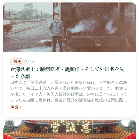
歴史
7/30
台湾鉄道史：肺病鉄道、黒頭仔、そして外国名を失
った系譜
日本人に「肺病鉄道」と罵られた粗末な路線は、一世紀余りのあ
いだに、毎日二十万人を運ぶ高速動脈へと変わりました。劉銘伝
が招いたドイツ人・英国人技師の仕事は、のちに日本人によって
いったん白紙に戻され、長谷川謹介の縦貫線も戦後の台湾鉄路に
よって改名・改番されました。どの世代も前の世代の記録を脚注
16 分
へ押しやり、外国名はしだいに剥がれ落ちていきました。残った
のは台湾語の「黒頭仔」「火車仔」、莒光・自強・復興という政
治スローガン、そしてようやくプユマ・タロコの世代になって、
先住民族の地名が再びレールの上に敷き戻されたのです。