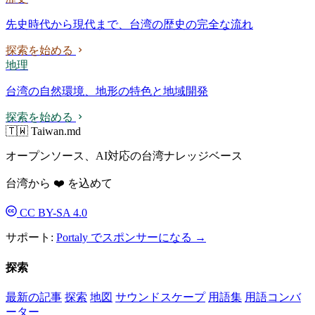
先史時代から現代まで、台湾の歴史の完全な流れ
探索を始める
地理
台湾の自然環境、地形の特色と地域開発
探索を始める
🇹🇼 Taiwan.md
オープンソース、AI対応の台湾ナレッジベース
台湾から ❤️ を込めて
CC BY-SA 4.0
サポート:
Portaly でスポンサーになる →
探索
最新の記事
探索
地図
サウンドスケープ
用語集
用語コンバ
ーター