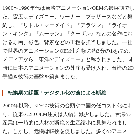
1980〜1990年代は台湾アニメーションOEMの最盛期でし
た。宏広はディズニー、ワーナー・ブラザースなどと契
約し、『リトル・マーメイド』『アラジン』『ライオ
ン・キング』『ムーラン』『ターザン』などの名作にお
ける原画、彩色、背景などの工程を担当しました。一社
で世界のアニメーションOEM生産額の約3分の1を占め、
メディアから「東洋のディズニー」と称されました。同
時に日本のアニメーションの外注も受け入れ、台湾の2D
手描き技術の基盤を築きました。
転換期の課題：デジタル化の波による断絶
2000年以降、3D/CG技術の台頭や中国の低コスト化によ
り、従来の2D OEM注文は大幅に減少しました。台湾の
産業は一時的に人材の断絶と生産縮小に見舞われまし
た。しかし、危機は転換を促しました。多くのアニメー