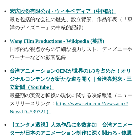
宏広股份有限公司 - ウィキペディア（中国語）
最も包括的な会社の歴史、設立背景、作品年表（「東
洋のディズニー」の中核的記録）
Wang Film Productions - Wikipedia (英語)
国際的な視点からの詳細な協力リスト、ディズニーや
ワーナーなどの顧客記録
台湾アニメーションOEMが世界の1/3を占めた！オリ
ジナルコンテンツが新たな道を開く｜台湾亮起來 - 三
立新聞（YouTube）
最盛期の実況と転換の現状に関する映像報道（ニュー
スリリースリンク：
https://www.setn.com/News.aspx?
NewsID=539321）
【エンタメ透視】人気作品に多数参加 台湾アニメー
ターが日本のアニメーション制作に深く関わる - 鏡週