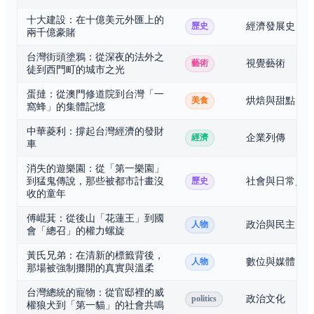
十大建設：在十億美元外匯上的
經濟發展史
歷史
兩千億豪賭
台灣街頭塗鴉：從深夜的法外之
視覺藝術
藝術
徒到西門町的城市之光
蛋撻：從澳門修道院到台灣「一
烘焙與甜點
美食
窩蜂」的集體記憶
中華菱利：撐起台灣經濟的發財
企業列傳
經濟
車
消失的遊樂園：從「第一樂園」
到猛鬼傳說，那些被都市計畫沒
社會與日常史
歷史
收的童年
傅崐萁：從後山「花蓮王」到國
政治與民主
人物
會「總召」的權力螺旋
黃氏兄弟：在清新的標籤背後，
數位與媒體
人物
那場被強制攤開的真實與溫柔
台灣總統的寵物：從官邸裡的威
政治文化
politics
權狼犬到「第一貓」的社會共鳴