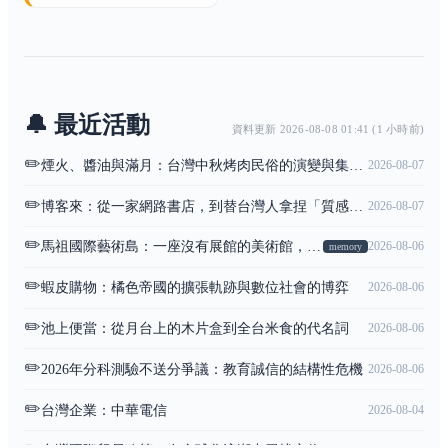
🔔 最近活動
資料更新 2026-08-08 01:41 (1 小時前)
✏️
煙火、醬油與滿月：台灣中秋烤肉民俗的演變與集體記憶
2026-08-07
✏️
博客來：從一家網路書店，到替台灣人拿捏「質感生活」的電商長子
2026-08-07
✏️
馬祖國際藝術島：一座沒有展館的美術館，把整座列島借來當展場
2026-08-06
memory
✏️
蝦皮購物：橘色帝國的擴張軌跡與數位社會的博弈
2026-08-06
✏️
池上便當：從月台上的木片盒到全台米食的代名詞
2026-08-06
✏️
2026年分科測驗不送分爭議：教育誠信的結構性危機
2026-08-06
✏️
台灣企業：中華電信
2026-08-04