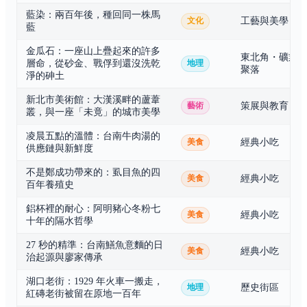
藍染：兩百年後，種回同一株馬
工藝與美學
文化
藍
金瓜石：一座山上疊起來的許多
東北角・礦業
層命，從砂金、戰俘到還沒洗乾
地理
聚落
淨的砷土
新北市美術館：大漢溪畔的蘆葦
策展與教育
藝術
叢，與一座「未竟」的城市美學
凌晨五點的溫體：台南牛肉湯的
經典小吃
美食
供應鏈與新鮮度
不是鄭成功帶來的：虱目魚的四
經典小吃
美食
百年養殖史
鋁杯裡的耐心：阿明豬心冬粉七
經典小吃
美食
十年的隔水哲學
27 秒的精準：台南鱔魚意麵的日
經典小吃
美食
治起源與廖家傳承
湖口老街：1929 年火車一搬走，
歷史街區
地理
紅磚老街被留在原地一百年