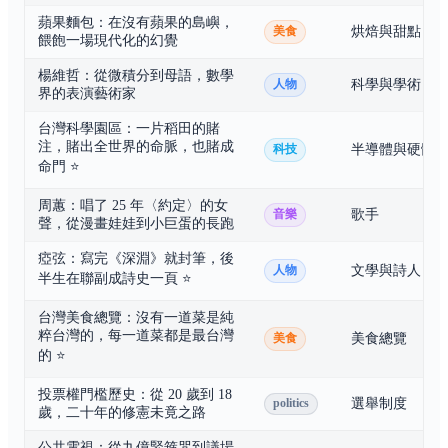
蘋果麵包：在沒有蘋果的島嶼，
烘焙與甜點
美食
餵飽一場現代化的幻覺
楊維哲：從微積分到母語，數學
科學與學術
人物
界的表演藝術家
台灣科學園區：一片稻田的賭
注，賭出全世界的命脈，也賭成
半導體與硬體
科技
命門
⭐
周蕙：唱了 25 年〈約定〉的女
歌手
音樂
聲，從漫畫娃娃到小巨蛋的長跑
瘂弦：寫完《深淵》就封筆，後
文學與詩人
人物
半生在聯副成詩史一頁
⭐
台灣美食總覽：沒有一道菜是純
粹台灣的，每一道菜都是最台灣
美食總覽
美食
的
⭐
投票權門檻歷史：從 20 歲到 18
選舉制度
politics
歲，二十年的修憲未竟之路
公共電視：從九億緊箍咒到議場