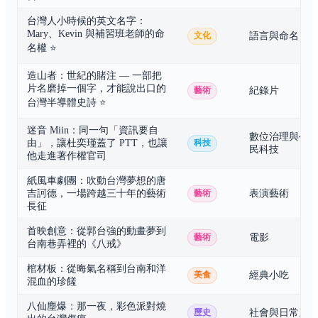
台灣人小時候的英文名字：
Mary、Kevin 與補習班老師的命
語言與命名
文化
名權
⭐
造山者：世紀的賭注 — 一部把
片名磨掉一個字，才能說出口的
紀錄片
藝術
台灣半導體史詩
⭐
迷音 Miin：同一句「資訊要自
數位治理與公
由」，讓杜奕瑾蓋了 PTT，也讓
科技
民科技
他走進著作權官司
紙風車劇團：吹動台灣夢想的唐
吉訶德，一場跨越三十年的藝術
表演藝術
藝術
長征
首映創意：從郭台強的動畫夢到
電影
藝術
台南巷弄裡的《八戒》
棺材板：從晦氣名稱到台南和洋
經典小吃
美食
混血的珍饈
八仙塵爆：那一夜，彩色派對燒
社會與日常史
歷史