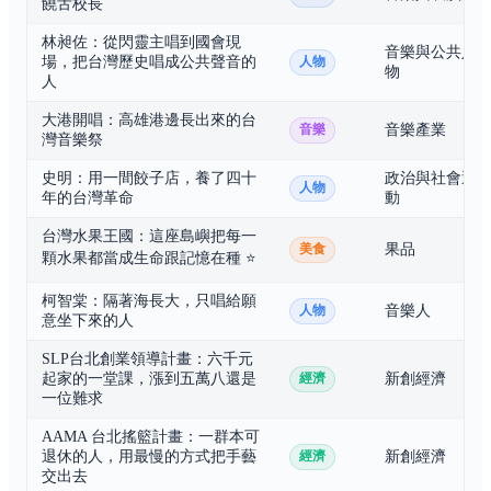
饒舌校長
林昶佐：從閃靈主唱到國會現
音樂與公共人
場，把台灣歷史唱成公共聲音的
人物
物
人
大港開唱：高雄港邊長出來的台
音樂產業
音樂
灣音樂祭
史明：用一間餃子店，養了四十
政治與社會運
人物
年的台灣革命
動
台灣水果王國：這座島嶼把每一
果品
美食
顆水果都當成生命跟記憶在種
⭐
柯智棠：隔著海長大，只唱給願
音樂人
人物
意坐下來的人
SLP台北創業領導計畫：六千元
起家的一堂課，漲到五萬八還是
新創經濟
經濟
一位難求
AAMA 台北搖籃計畫：一群本可
退休的人，用最慢的方式把手藝
新創經濟
經濟
交出去