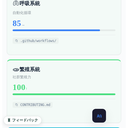
歷史街區
地理
🫁
呼吸系統
落，最後變成台北最酷的藝術村
自動化循環
永康街：日本教授住過、外省人
歷史街區 / 台
逃難來，現在是日韓觀光客的台
地理
85
北市大安區
北
→
牯嶺街：日人留下的書街、楊德
歷史街區 / 台
地理
昌的少年、國府的宮殿
北市中正區
📁 .github/workflows/
泛科學：從科學新聞黑洞到演算
媒體與言論
社會
法裡的知識工業
台灣前 50 大企業：護國神山撐
🧫
繁殖系統
起一張表，也撐起一個單點故障
Economy
經濟
的國家
社群繁殖力
飲料封膜機：從一碗蘿蔔湯的啟
100
半導體與硬體
科技
↑
發到全球手搖飲的技術支柱
台灣氣候危機與淨零轉型：核三
公投沒過那天，物理上限的選擇
📁 CONTRIBUTING.md
保育與環境
自然
才剛開始
⭐
🧬 フィードバック
再生醫療雙法 × mRNA 30 年：
人權與平等
社會
兩種救命藥怎麼被國家納管
⭐