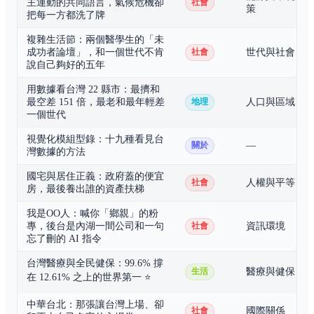
主運動的共同語言，氣候危機卻
社會
策
把每一方都洗了牌
複雜生活節：兩個醫學生的「未
成功者論壇」，和一個世代不肯
世代與社會
社會
說自己夠好的五年
用數據看台灣 22 縣市：最擠和
最空差 151 倍，最老和最年輕差
人口與區域
地理
一個世代
視覺化模組型錄：十九種看見台
—
關於
灣數據的方法
國宅與居住正義：政府蓋的便宜
人權與平等
社會
房，最後養出誰的資產扶梯
我是OO人：喊你「鄉親」的粉
專，後台是內湖一間公司和一句
資訊環境
社會
忘了刪的 AI 指令
台灣醫療與全民健保：99.6% 撐
醫療與健保
生活
在 12.61% 之上的世界第一
⭐
中華台北：那張讓台灣上場、卻
國際關係
社會