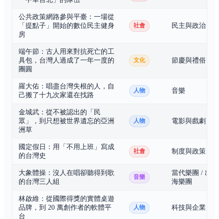
公共政策網路參與平臺：一場從
「提點子」開始的數位民主健身
民主與政治
社會
房
端午節：古人用來對抗死亡的工
具包，台灣人過成了一年一度的
節慶與禮俗
文化
團圓
羅大佑：唱盡台灣失根的人，自
音樂
人物
己搬了十九次家還在找路
金城武：從不被認出的「民
眾」，到只想被世界遺忘的亞洲
電影與戲劇
人物
洲草
國定假日：用「不用上班」寫成
制度與政策
社會
的台灣史
大象體操：沒人在唱卻聽得到歌
當代樂團 / 出
音樂
的台灣三人組
海樂團
林啟維：從國際得獎的實體桌遊
品牌，到 20 萬創作者的軟體平
科技與企業
人物
台