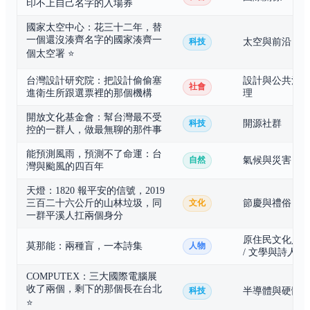
印不上自己名字的入場券
國家太空中心：花三十二年，替
一個還沒湊齊名字的國家湊齊一
太空與前沿
科技
個太空署
⭐
台灣設計研究院：把設計偷偷塞
設計與公共治
社會
進衛生所跟選票裡的那個機構
理
開放文化基金會：幫台灣最不受
開源社群
科技
控的一群人，做最無聊的那件事
能預測風雨，預測不了命運：台
氣候與災害
自然
灣與颱風的四百年
天燈：1820 報平安的信號，2019
三百二十六公斤的山林垃圾，同
節慶與禮俗
文化
一群平溪人扛兩個身分
原住民文化人
莫那能：兩種盲，一本詩集
人物
/ 文學與詩人
COMPUTEX：三大國際電腦展
收了兩個，剩下的那個長在台北
半導體與硬體
科技
⭐