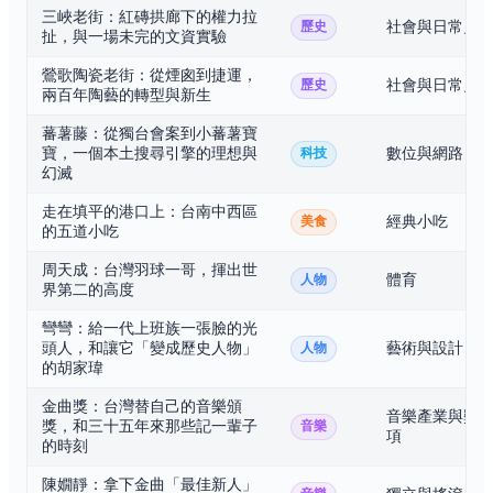
三峽老街：紅磚拱廊下的權力拉
社會與日常史
歷史
扯，與一場未完的文資實驗
鶯歌陶瓷老街：從煙囪到捷運，
社會與日常史
歷史
兩百年陶藝的轉型與新生
蕃薯藤：從獨台會案到小蕃薯寶
寶，一個本土搜尋引擎的理想與
數位與網路
科技
幻滅
走在填平的港口上：台南中西區
經典小吃
美食
的五道小吃
周天成：台灣羽球一哥，揮出世
體育
人物
界第二的高度
彎彎：給一代上班族一張臉的光
頭人，和讓它「變成歷史人物」
藝術與設計
人物
的胡家瑋
金曲獎：台灣替自己的音樂頒
音樂產業與獎
獎，和三十五年來那些記一輩子
音樂
項
的時刻
陳嫺靜：拿下金曲「最佳新人」