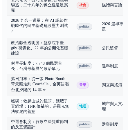
驅逐，二十八年的獨立性還沒寫
媒體與言論
社會
完
2026 九合一選舉：在 AI 認知作
2026 選舉專
戰時代的民主基礎建設壓力測試
politics
題
⭐
政治獻金透明度：監察院平臺、
g0v 視覺化、22 年的公開化基礎
公民監督
politics
建設
村里長制度：7,748 個民選首
選舉制度
politics
長，台灣最基層的政治單元
落日飛車：從一張 Photo Booth
背景照走到 Coachella，全英語唱
獨立與搖滾
音樂
台北夕陽的 14 年
⭐
猴硐：救起山城的鏡頭，餵肥了
城市與人文地
棄貓場；TNR 修補的，是觀光無
地理
理
法收尾的善意
中選會制度：行政立法雙重節制
選舉制度
politics
的反直覺設計