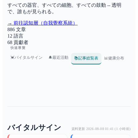
すべての器官、すべての細胞、すべての鼓動 -- 透明
で、誰もが見られる。
→ 前往認知層（自我覺察系統）
886
文章
12
語言
68
貢獻者
快速導覽
💓
バイタルサイン
🔔
最近活動
🧬
📚
📊
記事総覧表
健康分布
バイタルサイン
資料更新 2026-08-08 01:41 (1 小時前)