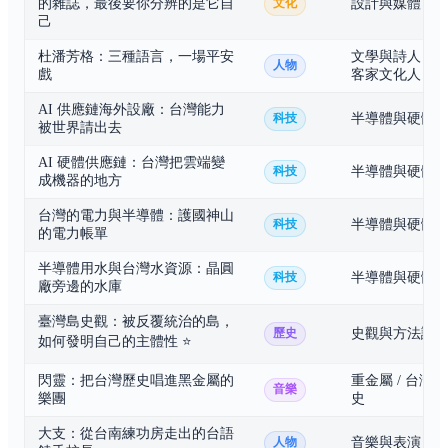
的雜誌，最後要你分辨的是它自
設計與媒體
文化
己
杜潘芳格：三種語言，一場平安
文學與詩人 /
人物
戲
客家文化人
AI 供應鏈海外設廠：台灣能力
半導體與硬體
科技
被世界請出去
AI 硬體供應鏈：台灣把雲端變
半導體與硬體
科技
成機器的地方
台灣的電力與半導體：護國神山
半導體與硬體
科技
的電力帳單
半導體用水與台灣水資源：晶圓
半導體與硬體
科技
廠旁邊的水庫
臺灣島史觀：被反覆統治的島，
史觀與方法論
歷史
如何發明自己的主體性
⭐
閃靈：把台灣歷史唱進黑金屬的
重金屬 / 台灣
音樂
樂團
史
大支：從台南練功房走出的台語
音樂與表演
人物