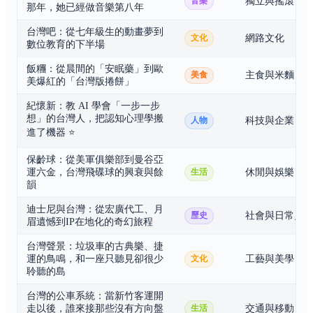
獨立與搖滾
音樂
那年，她已經做音樂第八年
台灣吧：從七年級生的動畫夢到
網路文化
文化
數位教育的下半場
飯糰：從晨間的「安眠藥」到歐
主食與米麵
美食
美爆紅的「台灣版捲餅」
紀懷新：教 AI 學會「一步一步
想」的台灣人，把認知心理學搬
科技與企業
人物
進了機器
⭐
保齡球：從美軍俱樂部到曼谷亞
運六金，台灣飛碟球的興衰與餘
休閒與娛樂
生活
韻
迪士尼與台灣：從宏廣代工、月
社會與日常史
歷史
眉遺憾到IP在地化的奇幻旅程
台灣聲景：垃圾車的古典樂、捷
運的鳥鳴，和一座只聽見卻很少
工藝與美學
文化
聆聽的島
台灣的公車系統：當新竹客運開
走以後，誰來接那些沒有方向盤
交通與移動
生活