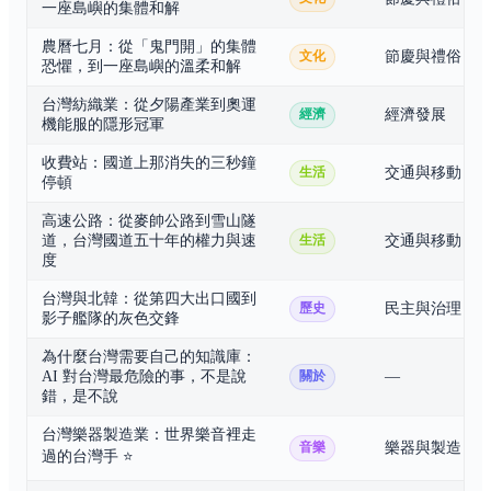
一座島嶼的集體和解
農曆七月：從「鬼門開」的集體
節慶與禮俗
文化
恐懼，到一座島嶼的溫柔和解
台灣紡織業：從夕陽產業到奧運
經濟發展
經濟
機能服的隱形冠軍
收費站：國道上那消失的三秒鐘
交通與移動
生活
停頓
高速公路：從麥帥公路到雪山隧
道，台灣國道五十年的權力與速
交通與移動
生活
度
台灣與北韓：從第四大出口國到
民主與治理
歷史
影子艦隊的灰色交鋒
為什麼台灣需要自己的知識庫：
AI 對台灣最危險的事，不是說
—
關於
錯，是不說
台灣樂器製造業：世界樂音裡走
樂器與製造
音樂
過的台灣手
⭐