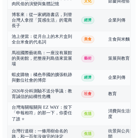
節慶與禮俗
文化
肉民俗的演變與集體記憶
博客來：從一家網路書店，到替
台灣人拿捏「質感生活」的電商
企業列傳
經濟
長子
池上便當：從月台上的木片盒到
主食與米麵
美食
全台米食的代名詞
馬祖國際藝術島：一座沒有展館
的美術館，把整座列島借來當展
策展與教育
藝術
場
蝦皮購物：橘色帝國的擴張軌跡
企業列傳
經濟
與數位社會的博弈
2026年分科測驗不送分爭議：教
教育
社會
育誠信的結構性危機
台灣海關報關與 EZ WAY：按下
消費與生活制
「申報相符」的那一下，你委任
生活
度
了誰
⭐
台灣行道樹：一條用樹命名的
街景與公共空
生活
路，和一百年沒做完的決定
間