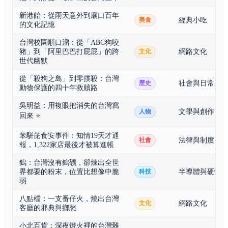
新港飴：從雨天意外到廟口百年
經典小吃
美食
的文化記憶
台灣校園順口溜：從「ABC狗咬
豬」到「阿里巴巴打屁屁」的跨
網路文化
文化
世代幽默
從「殺狗之島」到零撲殺：台灣
社會與日常史
歷史
動物保護的四十年救贖路
吳明益：用複眼把消失的台灣寫
文學與創作
人物
回來
⭐
苯駢芘食安事件：知情19天才通
法律與制度
社會
報，1,322家店最後才被算進帳
鎢：台灣沒有鎢礦，卻煉出全世
界都要的粉末，位置比想像中脆
半導體與硬體
科技
弱
八點檔：一支番仔火，燒出台灣
網路文化
文化
客廳的邪典與鄉愁
小北百貨：深夜燈火裡的台灣雜