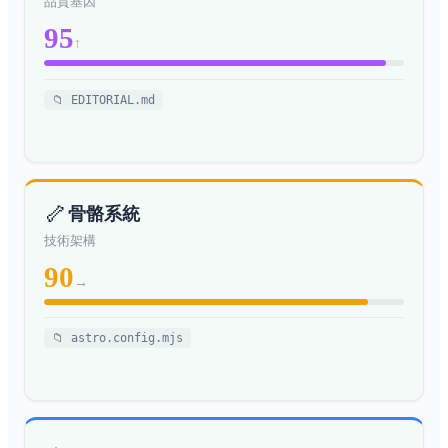
品質基因
大稻埕：800 公尺三個世紀，從
歷史街區 / 台
地理
95
Formosa Tea 到二二八第一槍
北市大同區
↑
艋舺：清領台北最熱鬧的地方，
歷史街區 / 台
地理
現在是台北平均年齡最老的區
北市萬華區
📁 EDITORIAL.md
公館：日本帝國的研究室、戒嚴
歷史街區 / 台
期的地下沙龍、台大學生的炸雞
北市大安區、
地理
排，500 公尺三個世紀
中正區
北投溫泉街：1697 採硫到 2026
歷史街區
地理
🦴
浴博，同一片山泉換了四代住民
骨骼系統
技術架構
四四南村：兵工廠的眷村，現在
歷史街區 / 台
地理
是 101 旁的文創園區
北市信義區
90
→
士林：凱達格蘭族的地、漳泉械
歷史街區 / 台
鬥的廟、現在每天晚上是台北最
地理
北市士林區
擁擠的夜市
📁 astro.config.mjs
大龍峒：保安宮的香、孔廟的
歷史街區 / 台
鐘、圓山的青天白日，三個時代
北市大同區、
地理
的台北信仰
中山區邊界
寶藏巖：拆了 30 年的違章聚