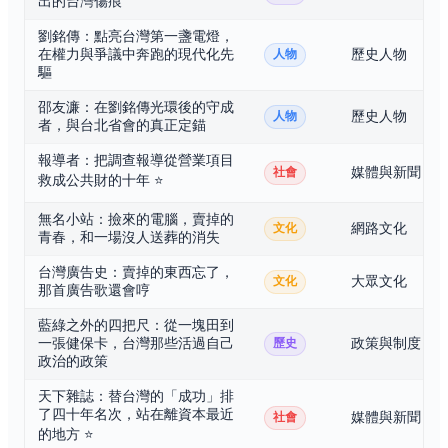
出的台灣傷痕
劉銘傳：點亮台灣第一盞電燈，
在權力與爭議中奔跑的現代化先
歷史人物
人物
驅
邵友濂：在劉銘傳光環後的守成
歷史人物
人物
者，與台北省會的真正定錨
報導者：把調查報導從營業項目
媒體與新聞
社會
救成公共財的十年
⭐
無名小站：撿來的電腦，賣掉的
網路文化
文化
青春，和一場沒人送葬的消失
台灣廣告史：賣掉的東西忘了，
大眾文化
文化
那首廣告歌還會哼
藍綠之外的四把尺：從一塊田到
一張健保卡，台灣那些活過自己
政策與制度
歷史
政治的政策
天下雜誌：替台灣的「成功」排
了四十年名次，站在離資本最近
媒體與新聞
社會
的地方
⭐