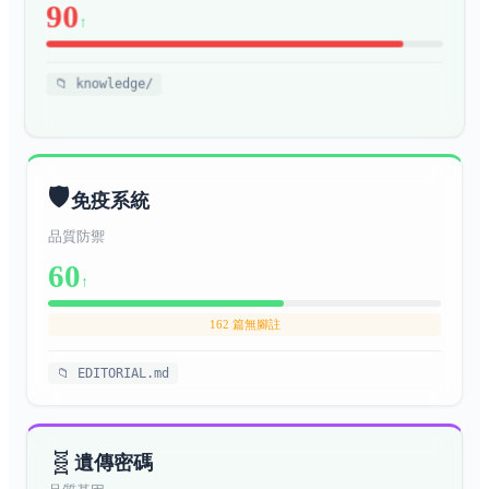
90
↑
馬英九：哈佛法律博士進蔣經國
辦公室當英文翻譯，做了八年以
政治與民主
人物
「清廉」形象立足的總統，留下
📁 knowledge/
兩岸、太陽花跟 22K
台灣統獨光譜：四個立場加一個
現狀，三十年悄悄重畫的認同地
政治
社會
圖
🛡️
免疫系統
台灣 BIM 與營建科技：政府推
十二年的因案制宜，被一個十八
建築科技
科技
品質防禦
個月的 protocol 改寫
⭐
60
↑
葉廷皓：把「非正確」使用科技
聲音與新媒體
逼出意外的音像藝術家，43 歲那
藝術
藝術
162 篇無腳註
年留下整座生態
中山北路條通：日本人鋪的去神
📁 EDITORIAL.md
歷史街區
地理
社的路，最後還是被日商接回來
西門町：日本人 1896 蓋的娛樂
街，130 年後還是台北最年輕的
歷史街區
地理
🧬
遺傳密碼
街