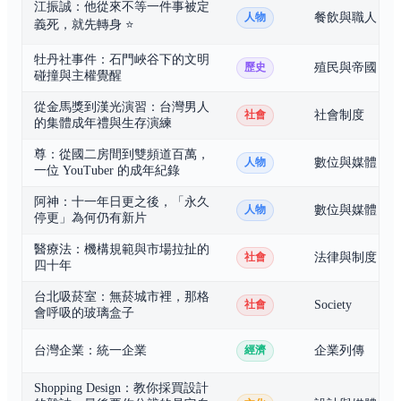
江振誠：他從來不等一件事被定
餐飲與職人
人物
義死，就先轉身
⭐
牡丹社事件：石門峽谷下的文明
殖民與帝國
歷史
碰撞與主權覺醒
從金馬獎到漢光演習：台灣男人
社會制度
社會
的集體成年禮與生存演練
尊：從國二房間到雙頻道百萬，
數位與媒體
人物
一位 YouTuber 的成年紀錄
阿神：十一年日更之後，「永久
數位與媒體
人物
停更」為何仍有新片
醫療法：機構規範與市場拉扯的
法律與制度
社會
四十年
台北吸菸室：無菸城市裡，那格
Society
社會
會呼吸的玻璃盒子
台灣企業：統一企業
企業列傳
經濟
Shopping Design：教你採買設計