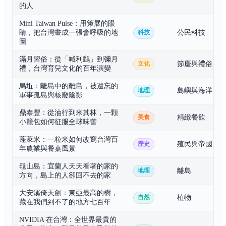
的人
Mini Taiwan Pulse：用策展的眼
睛，把台灣畫成一張會呼吸的地
公民科技
科技
圖
滿月習俗：從「喊利鷂」到彌月
節慶與禮俗
文化
禮，台灣育兒文化的百年演變
烏坵：離島中的離島，被遺忘的
島嶼與海洋
地理
軍事孤島與核廢陰影
鼎泰豐：從油行到米其林，一顆
精緻餐飲
美食
小籠包如何征服全球味蕾
蓬萊米：一粒米如何改寫台灣百
殖民與帝國
歷史
年農業與餐桌風景
龜山島：宜蘭人天天看著的家的
離島
地理
方向，島上的人卻回不去的家
大安溪倚天劍：東亞最高的樹，
植物
自然
藏在我們到不了的地方七百年
NVIDIA 在台灣：全世界最貴的