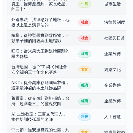
貨王，從海產攤到「家長救星」
城市生活
生活
的三十年
外送專法：法律砌好了地板，地
法律與制度
社會
板以上還是演算法的
檳榔：從神聖果實到致癌物，一
社區與日常
社會
顆果子裡的階級與土地縮影
旺旺：從米果大王到媒體巨獸的
企業列傳
經濟
權力轉場
台灣迷因：從 PTT 鄉民到社會
網路文化
文化
安全閥的三十年文化演進
NET：從外銷庫存到國民衣櫃，
企業列傳
經濟
這家最神祕的本土服飾品牌
萊爾富：從光泉紅到聯邦綠，台
企業列傳
經濟
灣「超商老三」的靈魂突圍
AI 走進教室：三百支代理人，
人工智慧
科技
接住培訓後孤單的老師
中元節：從安撫孤魂的恐懼，到
節慶與禮俗
文化