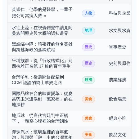
黃崇仁：他學的是醫學，一輩子
科技與企業
人物
把公司當病人救
⭐
水往上流：在視覺錯覺中讀見阿
水文與水資源
地理
美族開墾史與大腦的認知邊界
黑蝙蝠中隊：暗夜裡的無名英雄
軍事歷史
歷史
與跨越海峽的孤獨航程
平埔族群：從「行政格式化」到
史前與原住民
歷史
西拉雅正名第 17 族的百年重生
台灣羊乳：從晨間鮮配箱到
農業經濟
經濟
GGM 認證的純山羊奶之路
國際品牌在台的味蕾變革：從麥
當勞玉米濃湯到「萬家福」的在
飲食場景
美食
地深耕
地瓜球：從唐代宮廷到中正橋
經典小吃
美食
下，一顆空心球裡的台灣韌性
彈珠汽水：玻璃瓶裡的百年氣
飲品文化
美食
泡，與那聲「啵」出的台灣童年