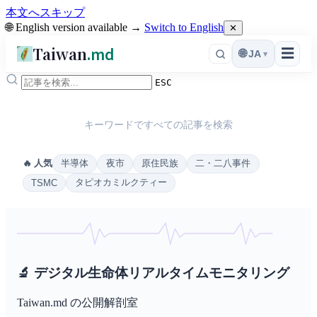
本文へスキップ
🌐 English version available →
Switch to English
✕
Taiwan
.md
☰
🌐
JA
▾
ESC
キーワードですべての記事を検索
半導体
夜市
原住民族
二・二八事件
🔥 人気
タピオカミルクティー
TSMC
🔬
デジタル生命体リアルタイムモニタリング
Taiwan.md の公開解剖室