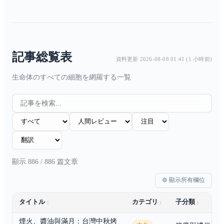
✏️
台灣國際貿易政策：在全球化浪潮中尋找定位
2026-08-04
✏️
台灣水果王國：這座島嶼把每一顆水果都當成生命跟記憶在種
2026-08-04
fix
✏️
中山北路條通：日本人鋪的去神社的路，最後還是被日商接回來
2026-08-04
記事総覧表
資料更新 2026-08-08 01:41 (1 小時前)
生命体のすべての細胞を網羅する一覧
顯示 886 / 886 篇文章
⚙️ 顯示所有欄位
タイトル
カテゴリ
子分類
煙火、醬油與滿月：台灣中秋烤