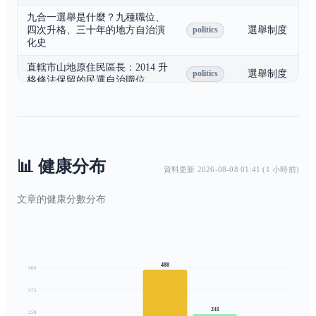
九合一選舉是什麼？九種職位、
四次升格、三十年的地方自治演
選舉制度
politics
化史
直轄市山地原住民區長：2014 升
選舉制度
politics
格修法保留的民選自治職位
議員制度：為什麼跟立委不一
樣，SNTV 留在地方政治的 30
選舉制度
politics
年
選舉公報：國家配發的公平基
選舉制度
politics
📊 健康分布
準，候選人自費競選文宣的分流
資料更新 2026-08-08 01:41 (1 小時前)
國家人權博物館：垂淚碑上沒寫
文章的健康分數分布
戰後與威權
歷史
的名字
⭐
大宇雙劍：那個下午你在 DOS
社群與數位文
科技
視窗裡哭了
化
488
500
尹衍樑：他蓋的科學獎，比諾貝
企業家
人物
爾還貴
⭐
375
241
半導體產業：從 RCA 技轉到氮
250