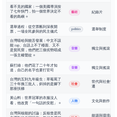
看不見的國家：一個美國導演按
了七年快門，拍一個世界決定不
紀錄片
藝術
看的島嶼
⭐
選舉過程：從空票匭到深夜開
選舉制度
politics
票，一場全民參與的民主儀式
台灣嘻哈與饒舌發展：中文不該
能 rap、台語上不了檯面、又不
獨立與搖滾
音樂
是貧民窟，他們把三個劣勢唱成
一張主權聲紋
⭐
蘇打綠：他們花了二十年才知
獨立與搖滾
音樂
道，自己的名字也要打官司
台灣的五到九年級生：草莓罵了
世代與社會變
三十年換三批人，斜掉的是腳下
社會
遷
那座扶梯
黃山料：世界冠軍的衣服沒人
文化與創作
人物
看，他改賣「一句話的安慰」
⭐
台灣與核能的討論：反核曾是民
能源與環境政