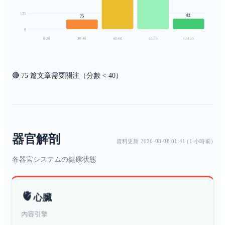
化鎵與量子封裝的 50 年材料革
半導體與硬體
科技
125
命
⭐
82
75
0
江賢二：逃離臺灣四十五年，回
0-20
20-40
40-60
60-80
80-100
家後才畫得出他這輩子最好的畫
當代藝術家
藝術
⭐
雷亞遊戲：以美學立國的音樂帝
社群與數位文
🔴 75 篇文章需要關注（分數 < 40）
科技
國，與它十四年的裂縫
化
台灣月老地圖：找對象前先挑
廟，這座島養著至少十個分工不
宗教與信仰
社會
同的月老
器官解剖
鄭愁予：寫〈錯誤〉的浪子，最
資料更新 2026-08-08 01:41 (1 小時前)
文學與詩人
人物
後落籍金門
⭐
各器官システムの健康状態
許倬雲：兩根手指寫出一條中國
史的長河，王力宏外舅公的九十
科學與學術
人物
五年
🫀
心臟
臺灣漫遊錄：一本「妹妹翻譯的
書」，從春山走到了倫敦的領獎
文學作品
藝術
內容引擎
台
⭐