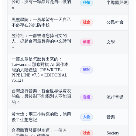
公司，沒有一顆晶片是自己做的
半導體與硬體
科技
⭐
黑熊學院：一所希望有一天自己
公民社會
社會
不必存在的民防學校
笠詩社：一群被迫忘掉日文的
人，撐起台灣最長壽的中文詩刊
文學
藝術
⭐
一篇文章是怎麼長出來的：
Taiwan.md 那條對抗 AI 寫作本
—
關於
能的六階產線（REWRITE-
PIPELINE v7.5 × EDITORIAL
v6.12）
台灣流行音樂：替全世界做嫁衣
的島，最後剩下能唱別人不能唱
流行音樂
音樂
的
⭐
黃大煒：兩三小時寫的歌，他用
音樂
人物
後半生想忘記
台灣體育發展與奧運：一個叫
Society
社會
「中華台北」的隊伍