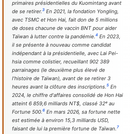
primaires présidentielles du Kuomintang avant
3
de se retirer.
En 2021, la fondation Yongling,
avec TSMC et Hon Hai, fait don de 5 millions
de doses chacune de vaccin BNT pour aider
4
Taïwan à lutter contre la pandémie.
En 2023,
il se présente à nouveau comme candidat
indépendant à la présidentielle, avec Lai Pei-
hsia comme colistier, recueillant 902 389
parrainages (le deuxième plus élevé de
l'histoire de Taïwan), avant de se retirer 3
5
heures avant la clôture des inscriptions.
En
2024, le chiffre d'affaires consolidé de Hon Hai
atteint 6 859,6 milliards NT$, classé 32ᵉ au
6
Fortune 500.
En mars 2026, sa fortune nette
est estimée à environ 15,3 milliards USD,
7
faisant de lui la première fortune de Taïwan.