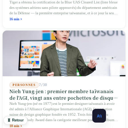
Tiger a obtenu la certification de la Blue UAS Cleared List (liste bleue
des systèmes aériens sans pilote approuvés) du département américain
de la Défense — la première entreprise taïwanaise, et à ce jour la seule.
Sur les 39 plateformes de drones finis et les 165 composants de cette
16 min
liste, Taïwan n'occupe qu'une seule place. En avril 2026, quatre
sénateurs américains bipartites ont proposé le Blue Skies for Taiwan
Act pour établir un passage prioritaire pour les fabricants taïwanais ; la
simple existence de ce projet de loi révèle une réalité : Taïwan avance
trop lentement, au point que les États-Unis doivent légiférer pour
abaisser les barrières. Une entreprise qui fabrique des avions
télécommandés depuis 46 ans à Taichung prévoit de construire sa
deuxième usine dans l'Ohio.
7/30
PERSONNES
Nieh Yung-jen : premier membre taïwanais
de l'AGI, vingt ans entre pochettes de disques
et systèmes d'identité nationale
Nieh Yung-jen (né en 1977) est le premier designer taïwanais à avoir
été admis à l'Alliance Graphique Internationale (AGI), l'association
suisse de design graphique fondée en 1952. Trois fois lauréat du
Golden Melody Award dans la catégorie meilleure pochette d'album, il
🧬 Retour
a conçu des couvertures pour la musique pop (Jonathan Lee, Yoga Lin,
18 min