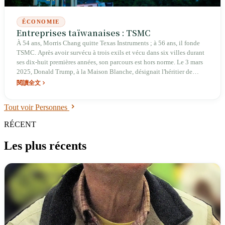
ÉCONOMIE
Entreprises taïwanaises : TSMC
À 54 ans, Morris Chang quitte Texas Instruments ; à 56 ans, il fonde
TSMC. Après avoir survécu à trois exils et vécu dans six villes durant
ses dix-huit premières années, son parcours est hors norme. Le 3 mars
2025, Donald Trump, à la Maison Blanche, désignait l'héritier de
Morris Chang, Wei Jھی-jia, comme « l'homme le plus important de
閱讀全文
cette pièce ». En premier trimestre 2026, le chiffre d'affaires de TSMC
atteint 35,9 milliards de\\USD. Sur une île frappée par les typhons et
Tout voir Personnes
les pénuries d'eau et d'électricité, s'est construit le cœur de la
civilisation numérique mondiale — mais plus ce cœur grandit, plus
RÉCENT
l'incertitude plane sur la capacité de l'île à en assumer le coût.
Les plus récents