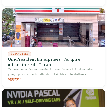
2025, année où le cloud et les réseaux dépassèrent l'électronique grand
public pour atteindre 8 000 milliards de chiffre d'affaires, le plus
difficile à gérer chez Foxconn n'est ni la géopolitique, ni le rythme
d'expédition des baies de serveurs d'IA — c'est son propre personnel.
ÉCONOMIE
Uni-President Enterprises : l'empire
alimentaire de Taïwan
Comment un enfant-ouvrier de 13 ans est devenu le fondateur d'un
groupe générant 657,6 milliards de TWD de chiffre d'affaires
閱讀全文