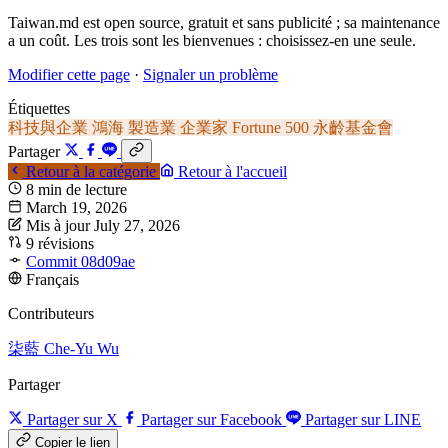
Taiwan.md est open source, gratuit et sans publicité ; sa maintenance
a un coût. Les trois sont les bienvenues : choisissez-en une seule.
Modifier cette page
·
Signaler un problème
Étiquettes
科技與企業
鴻海
製造業
企業家
Fortune 500
永齡基金會
Partager
Retour à la catégorie
Retour à l'accueil
8 min de lecture
March 19, 2026
Mis à jour July 27, 2026
9 révisions
Commit 08d09ae
Français
Contributeurs
柒藍
Che-Yu Wu
Partager
Partager sur X
Partager sur Facebook
Partager sur LINE
Copier le lien