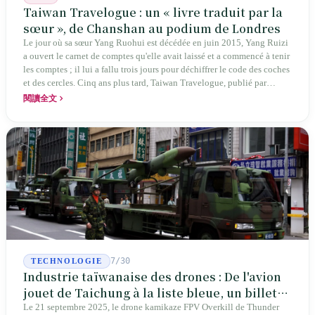
Taiwan Travelogue : un « livre traduit par la
sœur », de Chanshan au podium de Londres
Le jour où sa sœur Yang Ruohui est décédée en juin 2015, Yang Ruizi
a ouvert le carnet de comptes qu'elle avait laissé et a commencé à tenir
les comptes ; il lui a fallu trois jours pour déchiffrer le code des coches
et des cercles. Cinq ans plus tard, Taiwan Travelogue, publié par
Chanshan, portait la mention « par Chihako Aoyama, traduit par Yang
閱讀全文
Shuangzi » — le nom du traducteur était celui de la sœur disparue.
NBA à New York en 2024, Booker Prize à Londres en 2026 : elle a
traduit un livre inexistant sous le nom de sa sœur.
7/30
TECHNOLOGIE
Industrie taïwanaise des drones : De l'avion
jouet de Taichung à la liste bleue, un billet
d'entrée pour Thunder Tiger
Le 21 septembre 2025, le drone kamikaze FPV Overkill de Thunder