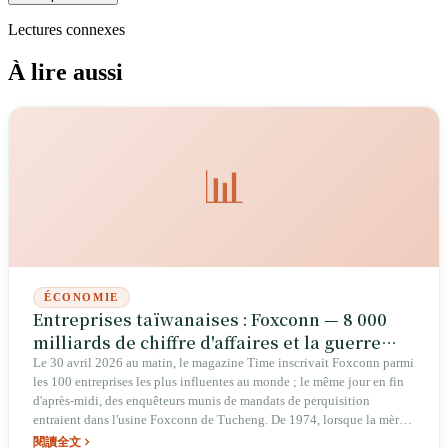
Lectures connexes
À lire aussi
📊
ÉCONOMIE
Entreprises taïwanaises : Foxconn — 8 000
milliards de chiffre d'affaires et la guerre
anti-corruption interne sur le même bilan
Le 30 avril 2026 au matin, le magazine Time inscrivait Foxconn parmi
les 100 entreprises les plus influentes au monde ; le même jour en fin
d'après-midi, des enquêteurs munis de mandats de perquisition
entraient dans l'usine Foxconn de Tucheng. De 1974, lorsque la mère
de Terry Gou emprunta 100 000 dollars taïwanais lors d'une tontine, à
閱讀全文