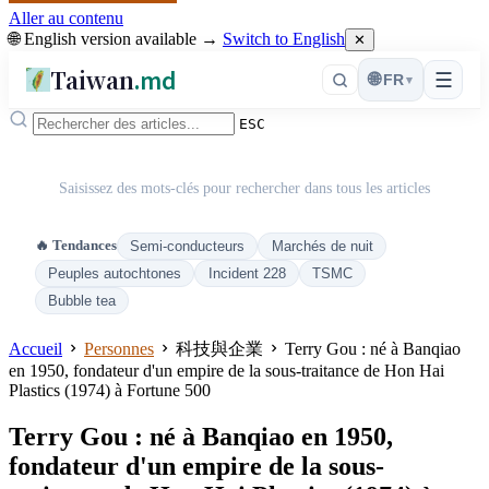
Aller au contenu
🌐 English version available →
Switch to English
✕
Taiwan
.md
☰
🌐
FR
▾
ESC
Saisissez des mots-clés pour rechercher dans tous les articles
🔥 Tendances
Semi-conducteurs
Marchés de nuit
Peuples autochtones
Incident 228
TSMC
Bubble tea
Accueil
Personnes
科技與企業
Terry Gou : né à Banqiao
en 1950, fondateur d'un empire de la sous-traitance de Hon Hai
Plastics (1974) à Fortune 500
Terry Gou : né à Banqiao en 1950,
fondateur d'un empire de la sous-