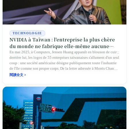
TECHNOLOGIE
NVIDIA à Taïwan : l'entreprise la plus chère
du monde ne fabrique elle-même aucune
puce
En mai 2025, à Computex, Jensen Huang apparaît en blouson de cuir ;
derrière lui, les logos de 55 entreprises taïwanaises s'allument d'un seul
coup : une société américaine désigne publiquement toute l'industrie
de l'île comme son propre corps. De la lettre adressée à Morris Chang
en 1996 à une capitalisation boursière franchissant les cinq billions de
閱讀全文
dollars, jusqu'aux 4,434 milliards de dollars taïwanais déboursés par la
municipalité de Taipei pour lui dégager un terrain, NVIDIA a déposé
tout son corps à Taïwan. Taïwan tient ainsi l'interrupteur que le monde
entier ne peut pas éteindre ; mais ses marges ne sont que de 5 %, son
eau et son électricité sont aspirées, et le risque de guerre est placé sur
l'île : être indispensable ne signifie pas que Taïwan décide.