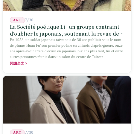
7/30
ART
La Société poétique Li : un groupe contraint
d'oublier le japonais, soutenant la revue de
poésie chinoise la plus ancienne de Taïwan
En 1958, un soldat japonais taïwanais de 36 ans publiait sous le nom
de plume 'Huan Fu' son premier poème en chinois d'après-guerre, onze
ans après avoir arrêté d'écrire en japonais. Six ans plus tard, lui et onze
autres personnes réunis dans un salon du centre de Taïwan
transformaient cette expérience de mutisme générationnel en une
閱讀全文
société poétique nommée 'Li' (le champignon comestible) — 60 ans de
publication ininterrompue, écrivant la poétique locale des marges
jusqu'aux manuels scolaires du collège.
7/30
ART