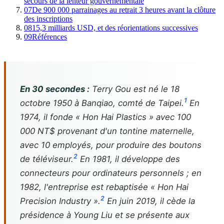
secours de la lenteur gouvernementale
07
De 900 000 parrainages au retrait 3 heures avant la clôture
des inscriptions
08
15,3 milliards USD, et des réorientations successives
09
Références
En 30 secondes :
Terry Gou est né le 18
1
octobre 1950 à Banqiao, comté de Taipei.
En
1974, il fonde « Hon Hai Plastics » avec 100
000 NT$ provenant d'un tontine maternelle,
avec 10 employés, pour produire des boutons
2
de téléviseur.
En 1981, il développe des
connecteurs pour ordinateurs personnels ; en
1982, l'entreprise est rebaptisée « Hon Hai
2
Precision Industry ».
En juin 2019, il cède la
présidence à Young Liu et se présente aux