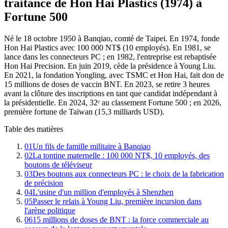
traitance de Hon Hai Plastics (1974) à
Fortune 500
Né le 18 octobre 1950 à Banqiao, comté de Taipei. En 1974, fonde
Hon Hai Plastics avec 100 000 NT$ (10 employés). En 1981, se
lance dans les connecteurs PC ; en 1982, l'entreprise est rebaptisée
Hon Hai Precision. En juin 2019, cède la présidence à Young Liu.
En 2021, la fondation Yongling, avec TSMC et Hon Hai, fait don de
15 millions de doses de vaccin BNT. En 2023, se retire 3 heures
avant la clôture des inscriptions en tant que candidat indépendant à
la présidentielle. En 2024, 32ᵉ au classement Fortune 500 ; en 2026,
première fortune de Taïwan (15,3 milliards USD).
Table des matières
01
Un fils de famille militaire à Banqiao
02
La tontine maternelle : 100 000 NT$, 10 employés, des
boutons de téléviseur
03
Des boutons aux connecteurs PC : le choix de la fabrication
de précision
04
L'usine d'un million d'employés à Shenzhen
05
Passer le relais à Young Liu, première incursion dans
l'arène politique
06
15 millions de doses de BNT : la force commerciale au