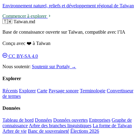
Environnement naturel, reliefs et développement régional de Taïwan
Commencer à explorer
🇹🇼 Taiwan.md
Base de connaissance ouverte sur Taïwan, compatible avec l’IA
Conçu avec ❤️ à Taïwan
CC BY-SA 4.0
Nous soutenir:
Soutenir sur Portaly →
Explorer
Récents
Explorer
Carte
Paysage sonore
Terminologie
Convertisseur
de termes
Données
Tableau de bord
Données
Données ouvertes
Entreprises
Graphe de
connaissance
Arbre des branches linguistiques
La forme de Taïwan
Arbre de vie
Banc de souveraineté
Élections 2026