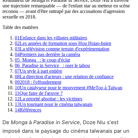
Réalisateur de Monga et Paradise in Service, Doze Niu a traversé
une trajectoire remarquable — de l'enfant star au metteur en scène
reconnu — avant d'être rattrapé par des accusations d'agression
sexuelle en 2018.
Table des matières
01
Enfance dans les villages militaires
02
Les années de formation sous Hou Hsiao-hsien
03
La télévision comme terrain d'expérimentation
04
Premiers pas derrière la caméra
05
_Monga_ : le coup d'éclat
06
_Paradise in Service_ : oser le tabou
07
Un style à part entière
08
La direction d'acteurs : une relation de confiance
09
2018 : l'effondrement
10
Un catalyseur pour le mouvement #MeToo à Taïwan
11
Que faire de l'œuvre ?
12
La priorité absolue : les victimes
13
Un tournant pour le cinéma taïwanais
14
Références
De
Monga
à
Paradise in Service
, Doze Niu s'est
imposé dans le paysage du cinéma taïwanais par un