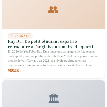
👥
PERSONNES
Ray Du : De petit étudiant expatrié
réfractaire à l'anglais au « maire du quartier
» de la scène YouTube taïwanaise
En 2020, le YouTuber Ray Du a lancé une campagne de financement
participatif pour une publicité dans le New York Times, permettant au
monde de voir Taïwan ; en 2021, il a révélé publiquement sa
dépression, affrontant avec transparence un creux de la vie. De son
initiation à l'anglais à Singapour à la fondation de l'Association des
閱讀全文
créateurs de nouveaux médias, Ray Du n'est pas seulement un
influenceur éducatif, mais aussi un acteur clé de l'écosystème des
nouveaux médias taïwanais.
🏛️