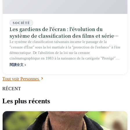
SOCIÉTÉ
Les gardiens de l'écran : l'évolution du
système de classification des films et séries
à Taïwan
Le système de classification taïwanais incarne le passage de la
"censure d'État" sous la loi martiale à la "protection de l'enfance" à l'ère
démocratique. De l'abolition de la loi sur la censure
cinématographique en 1983 à la naissance de la catégorie "Protégé"
inspirée par Jurassic Park en 1993, jusqu'à l'harmonisation complète au
閱讀全文
système à cinq niveaux en 2026, cet article retrace une longue
évolution entre droit du spectateur et responsabilité sociale.
Tout voir Personnes
RÉCENT
Les plus récents