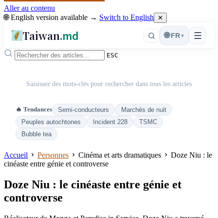
Aller au contenu
🌐 English version available →
Switch to English
✕
Taiwan
.md
☰
🌐
FR
▾
ESC
Saisissez des mots-clés pour rechercher dans tous les articles
🔥 Tendances
Semi-conducteurs
Marchés de nuit
Peuples autochtones
Incident 228
TSMC
Bubble tea
Accueil
Personnes
Cinéma et arts dramatiques
Doze Niu : le
cinéaste entre génie et controverse
Doze Niu : le cinéaste entre génie et
controverse