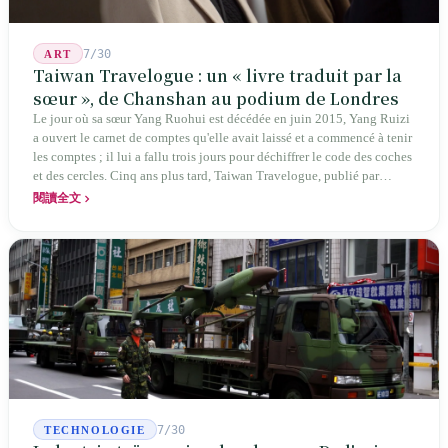
7/30
ART
Taiwan Travelogue : un « livre traduit par la
sœur », de Chanshan au podium de Londres
Le jour où sa sœur Yang Ruohui est décédée en juin 2015, Yang Ruizi
a ouvert le carnet de comptes qu'elle avait laissé et a commencé à tenir
les comptes ; il lui a fallu trois jours pour déchiffrer le code des coches
et des cercles. Cinq ans plus tard, Taiwan Travelogue, publié par
Chanshan, portait la mention « par Chihako Aoyama, traduit par Yang
閱讀全文
Shuangzi » — le nom du traducteur était celui de la sœur disparue.
NBA à New York en 2024, Booker Prize à Londres en 2026 : elle a
traduit un livre inexistant sous le nom de sa sœur.
7/30
TECHNOLOGIE