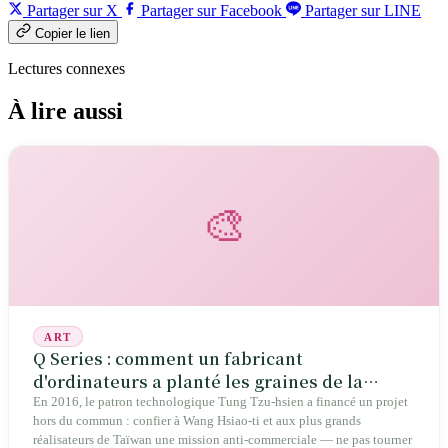
Partager sur X
Partager sur Facebook
Partager sur LINE
Copier le lien
Lectures connexes
À lire aussi
🎨
ART
Q Series : comment un fabricant
d'ordinateurs a planté les graines de la
renaissance du drama taïwanais
En 2016, le patron technologique Tung Tzu-hsien a financé un projet
hors du commun : confier à Wang Hsiao-ti et aux plus grands
réalisateurs de Taïwan une mission anti-commerciale — ne pas tourner