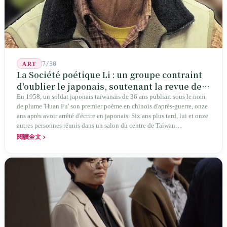
7/30
ART
La Société poétique Li : un groupe contraint
d'oublier le japonais, soutenant la revue de
poésie chinoise la plus ancienne de Taïwan
En 1958, un soldat japonais taïwanais de 36 ans publiait sous le nom
de plume 'Huan Fu' son premier poème en chinois d'après-guerre, onze
ans après avoir arrêté d'écrire en japonais. Six ans plus tard, lui et onze
autres personnes réunis dans un salon du centre de Taïwan
transformaient cette expérience de mutisme générationnel en une
閱讀全文
société poétique nommée 'Li' (le champignon comestible) — 60 ans de
publication ininterrompue, écrivant la poétique locale des marges
jusqu'aux manuels scolaires du collège.