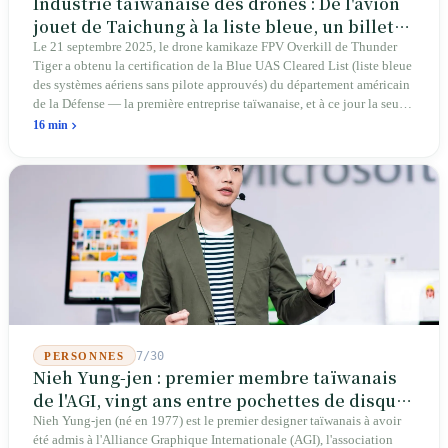
Industrie taïwanaise des drones : De l'avion
jouet de Taichung à la liste bleue, un billet
d'entrée pour Thunder Tiger
Le 21 septembre 2025, le drone kamikaze FPV Overkill de Thunder
Tiger a obtenu la certification de la Blue UAS Cleared List (liste bleue
des systèmes aériens sans pilote approuvés) du département américain
de la Défense — la première entreprise taïwanaise, et à ce jour la seule.
Sur les 39 plateformes de drones finis et les 165 composants de cette
16 min
liste, Taïwan n'occupe qu'une seule place. En avril 2026, quatre
sénateurs américains bipartites ont proposé le Blue Skies for Taiwan
Act pour établir un passage prioritaire pour les fabricants taïwanais ; la
simple existence de ce projet de loi révèle une réalité : Taïwan avance
trop lentement, au point que les États-Unis doivent légiférer pour
abaisser les barrières. Une entreprise qui fabrique des avions
télécommandés depuis 46 ans à Taichung prévoit de construire sa
deuxième usine dans l'Ohio.
7/30
PERSONNES
Nieh Yung-jen : premier membre taïwanais
de l'AGI, vingt ans entre pochettes de disques
et systèmes d'identité nationale
Nieh Yung-jen (né en 1977) est le premier designer taïwanais à avoir
été admis à l'Alliance Graphique Internationale (AGI), l'association