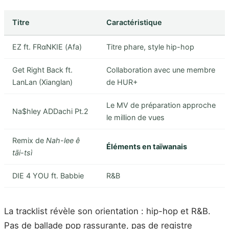
Titre
Caractéristique
EZ ft. FRαNKIE (Afa)
Titre phare, style hip-hop
Get Right Back ft.
Collaboration avec une membre
LanLan (Xianglan)
de HUR+
Le MV de préparation approche
Na$hley ADDachi Pt.2
le million de vues
Remix de
Nah-lee ê
Éléments en taïwanais
tāi-tsì
DIE 4 YOU ft. Babbie
R&B
La tracklist révèle son orientation : hip-hop et R&B.
Pas de ballade pop rassurante, pas de registre