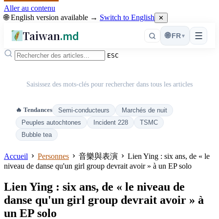
Aller au contenu
🌐 English version available →
Switch to English
✕
Taiwan
.md
☰
🌐
FR
▾
ESC
Saisissez des mots-clés pour rechercher dans tous les articles
🔥 Tendances
Semi-conducteurs
Marchés de nuit
Peuples autochtones
Incident 228
TSMC
Bubble tea
Accueil
Personnes
音樂與表演
Lien Ying : six ans, de « le
niveau de danse qu'un girl group devrait avoir » à un EP solo
Lien Ying : six ans, de « le niveau de
danse qu'un girl group devrait avoir » à
un EP solo