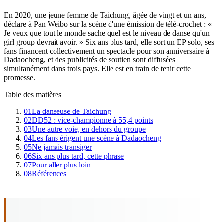
En 2020, une jeune femme de Taichung, âgée de vingt et un ans,
déclare à Pan Weibo sur la scène d'une émission de télé-crochet : «
Je veux que tout le monde sache quel est le niveau de danse qu'un
girl group devrait avoir. » Six ans plus tard, elle sort un EP solo, ses
fans financent collectivement un spectacle pour son anniversaire à
Dadaocheng, et des publicités de soutien sont diffusées
simultanément dans trois pays. Elle est en train de tenir cette
promesse.
Table des matières
01
La danseuse de Taichung
02
DD52 : vice-championne à 55,4 points
03
Une autre voie, en dehors du groupe
04
Les fans érigent une scène à Dadaocheng
05
Ne jamais transiger
06
Six ans plus tard, cette phrase
07
Pour aller plus loin
08
Références