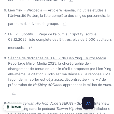
Lien Ying - Wikipédia
— Article Wikipédia, inclut les études à
l'Université Fu Jen, la liste complète des singles personnels, le
parcours d'activités de groupe.
↩
EP
EZ
- Spotify
— Page de l'album sur Spotify, sorti le
03.12.2025, liste complète des 5 titres, plus de 5 000 auditeurs
mensuels.
↩
Séance de dédicaces de l'EP
EZ
de Lien Ying - Mirror Media
—
Reportage Mirror Media 2025, la chorégraphie de «
changement de tenue en un clin d'œil » proposée par Lien Ying
elle-même, la citation « Jolin est ma déesse », la réponse « Ma
façon de m'habiller est déjà assez décontractée », le MV de
préparation de
Na$hley ADDachi
approchant le million de vues.
↩
Podcast
Taiwan Hip Hop Voice
S3EP.89 - Spotify
— Interview
🧬 Retour
de Lien Ying dans le podcast
Taiwan Hip Hop Voice
, intitulée «
De la démonstration du niveau de danse d'un girl group à la