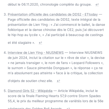
début le 06.11.2020, chronologie complète du groupe.
↩
Présentation officielle des candidates de DD52 - ETtoday
—
Page officielle des candidates de DD52, texte intégral de la
présentation de Lien Ying : « J'ai commencé le ballet, la danse
folklorique et la danse chinoise dès le CE2, puis j'ai découvert
le hip-hop au lycée », « J'ai participé à beaucoup de castings
et été stagiaire ».
↩
Interview de Lien Ying - NIUSNEWS
— Interview NIUSNEWS
de juin 2024, inclut la citation sur le « rêve de star », la devise
« ne jamais transiger », le nom de fans « Leopard Followers »,
le surnom « Sauce pimentée Dongquan », la réponse « ça ne
m'a absolument pas atteinte » face à la critique, la collection
d'objets de soutien chez elle.
↩
Diamond Girls 52 - Wikipédia
— Article Wikipédia, inclut le
score de la finale Flaming Hearts 57,9 contre Storm Spades
55,4, le prix du meilleur programme de variétés lors de la 56e
cérémonie des Golden Bell Awards.
↩