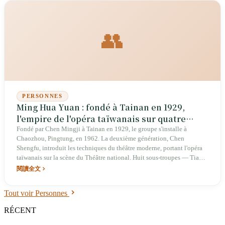
👥
PERSONNES
Ming Hua Yuan : fondé à Tainan en 1929,
l'empire de l'opéra taïwanais sur quatre
générations de la famille Chen
Fondé par Chen Mingji à Tainan en 1929, le groupe s'installe à
Chaozhou, Pingtung, en 1962. La deuxième génération, Chen
Shengfu, introduit les techniques du théâtre moderne, portant l'opéra
taïwanais sur la scène du Théâtre national. Huit sous-troupes — Tian,
Di, Xuan, Huang, Ri, Yue, Xing, Chen — opèrent sous l'égide du
閱讀全文
groupe. En 2024, la quatrième tournée de *Sanxi* célèbre le 95ᵉ
anniversaire de la troupe.
Tout voir Personnes
RÉCENT