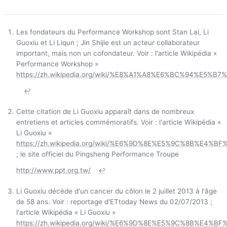
Les fondateurs du Performance Workshop sont Stan Lai, Li
Guoxiu et Li Liqun ; Jin Shijie est un acteur collaborateur
important, mais non un cofondateur. Voir : l'article Wikipédia «
Performance Workshop »
https://zh.wikipedia.org/wiki/%E8%A1%A8%E6%BC%94%E5
↩
Cette citation de Li Guoxiu apparaît dans de nombreux
entretiens et articles commémoratifs. Voir : l'article Wikipédia «
Li Guoxiu »
https://zh.wikipedia.org/wiki/%E6%9D%8E%E5%9C%8B%E4%BF
; le site officiel du Pingsheng Performance Troupe
http://www.ppt.org.tw/
↩
Li Guoxiu décède d'un cancer du côlon le 2 juillet 2013 à l'âge
de 58 ans. Voir : reportage d'ETtoday News du 02/07/2013 ;
l'article Wikipédia « Li Guoxiu »
https://zh.wikipedia.org/wiki/%E6%9D%8E%E5%9C%8B%E4%BF