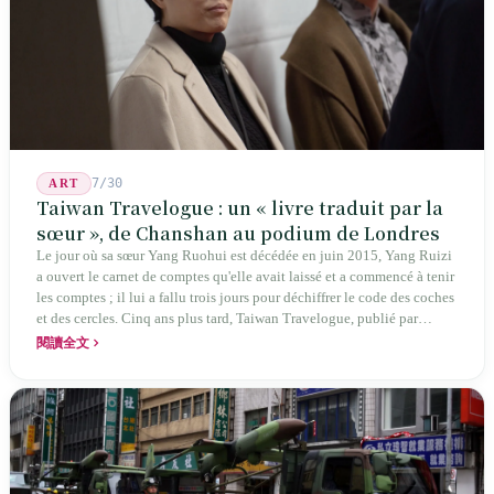
7/30
ART
Taiwan Travelogue : un « livre traduit par la
sœur », de Chanshan au podium de Londres
Le jour où sa sœur Yang Ruohui est décédée en juin 2015, Yang Ruizi
a ouvert le carnet de comptes qu'elle avait laissé et a commencé à tenir
les comptes ; il lui a fallu trois jours pour déchiffrer le code des coches
et des cercles. Cinq ans plus tard, Taiwan Travelogue, publié par
Chanshan, portait la mention « par Chihako Aoyama, traduit par Yang
閱讀全文
Shuangzi » — le nom du traducteur était celui de la sœur disparue.
NBA à New York en 2024, Booker Prize à Londres en 2026 : elle a
traduit un livre inexistant sous le nom de sa sœur.