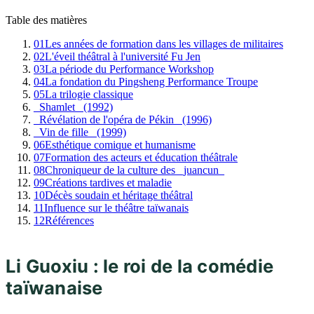
Table des matières
01
Les années de formation dans les villages de militaires
02
L'éveil théâtral à l'université Fu Jen
03
La période du Performance Workshop
04
La fondation du Pingsheng Performance Troupe
05
La trilogie classique
_Shamlet_ (1992)
_Révélation de l'opéra de Pékin_ (1996)
_Vin de fille_ (1999)
06
Esthétique comique et humanisme
07
Formation des acteurs et éducation théâtrale
08
Chroniqueur de la culture des _juancun_
09
Créations tardives et maladie
10
Décès soudain et héritage théâtral
11
Influence sur le théâtre taïwanais
12
Références
Li Guoxiu : le roi de la comédie
taïwanaise