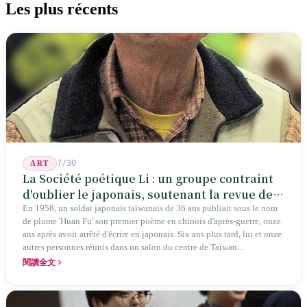
Les plus récents
7/30
ART
La Société poétique Li : un groupe contraint
d'oublier le japonais, soutenant la revue de
poésie chinoise la plus ancienne de Taïwan
En 1958, un soldat japonais taïwanais de 36 ans publiait sous le nom
de plume 'Huan Fu' son premier poème en chinois d'après-guerre, onze
ans après avoir arrêté d'écrire en japonais. Six ans plus tard, lui et onze
autres personnes réunis dans un salon du centre de Taïwan
transformaient cette expérience de mutisme générationnel en une
閱讀全文
société poétique nommée 'Li' (le champignon comestible) — 60 ans de
publication ininterrompue, écrivant la poétique locale des marges
jusqu'aux manuels scolaires du collège.