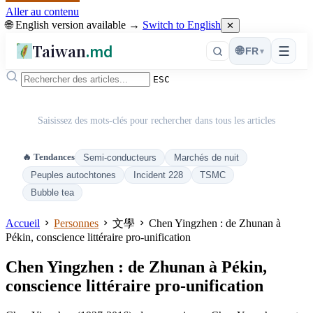
Aller au contenu
🌐 English version available →
Switch to English
✕
Taiwan
.md
☰
🌐
FR
▾
ESC
Saisissez des mots-clés pour rechercher dans tous les articles
🔥 Tendances
Semi-conducteurs
Marchés de nuit
Peuples autochtones
Incident 228
TSMC
Bubble tea
Accueil
Personnes
文學
Chen Yingzhen : de Zhunan à
Pékin, conscience littéraire pro-unification
Chen Yingzhen : de Zhunan à Pékin,
conscience littéraire pro-unification