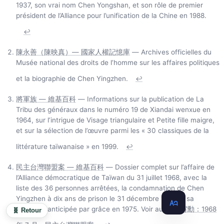
1937, son vrai nom Chen Yongshan, et son rôle de premier
président de l’Alliance pour l’unification de la Chine en 1988.
↩
陳永善（陳映真）— 國家人權記憶庫
— Archives officielles du
Musée national des droits de l’homme sur les affaires politiques
et la biographie de Chen Yingzhen.
↩
將軍族 — 維基百科
— Informations sur la publication de La
Tribu des généraux dans le numéro 19 de Xiandai wenxue en
1964, sur l’intrigue de Visage triangulaire et Petite fille maigre,
et sur la sélection de l’œuvre parmi les « 30 classiques de la
littérature taïwanaise » en 1999.
↩
民主台灣聯盟案 — 維基百科
— Dossier complet sur l’affaire de
l’Alliance démocratique de Taïwan du 31 juillet 1968, avec la
liste des 36 personnes arrêtées, la condamnation de Chen
Yingzhen à dix ans de prison le 31 décembre 1968 et sa
libération anticipée par grâce en 1975. Voir aussi
朱宥勳：1968
🧬 Retour