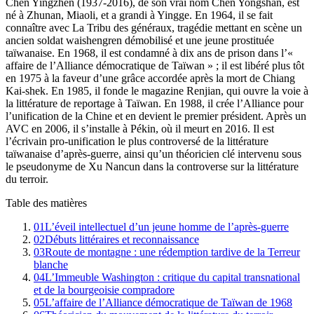
Chen Yingzhen (1937-2016), de son vrai nom Chen Yongshan, est
né à Zhunan, Miaoli, et a grandi à Yingge. En 1964, il se fait
connaître avec La Tribu des généraux, tragédie mettant en scène un
ancien soldat waishengren démobilisé et une jeune prostituée
taïwanaise. En 1968, il est condamné à dix ans de prison dans l’«
affaire de l’Alliance démocratique de Taïwan » ; il est libéré plus tôt
en 1975 à la faveur d’une grâce accordée après la mort de Chiang
Kai-shek. En 1985, il fonde le magazine Renjian, qui ouvre la voie à
la littérature de reportage à Taïwan. En 1988, il crée l’Alliance pour
l’unification de la Chine et en devient le premier président. Après un
AVC en 2006, il s’installe à Pékin, où il meurt en 2016. Il est
l’écrivain pro-unification le plus controversé de la littérature
taïwanaise d’après-guerre, ainsi qu’un théoricien clé intervenu sous
le pseudonyme de Xu Nancun dans la controverse sur la littérature
du terroir.
Table des matières
01
L’éveil intellectuel d’un jeune homme de l’après-guerre
02
Débuts littéraires et reconnaissance
03
Route de montagne : une rédemption tardive de la Terreur
blanche
04
L’Immeuble Washington : critique du capital transnational
et de la bourgeoisie compradore
05
L’affaire de l’Alliance démocratique de Taïwan de 1968