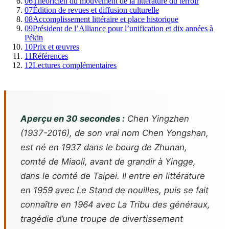
06
Théoricien du mouvement de la littérature du terroir
07
Édition de revues et diffusion culturelle
08
Accomplissement littéraire et place historique
09
Président de l’Alliance pour l’unification et dix années à
Pékin
10
Prix et œuvres
11
Références
12
Lectures complémentaires
Aperçu en 30 secondes :
Chen Yingzhen
(1937-2016), de son vrai nom Chen Yongshan,
est né en 1937 dans le bourg de Zhunan,
comté de Miaoli, avant de grandir à Yingge,
dans le comté de Taipei. Il entre en littérature
en 1959 avec Le Stand de nouilles, puis se fait
connaître en 1964 avec La Tribu des généraux,
tragédie d’une troupe de divertissement