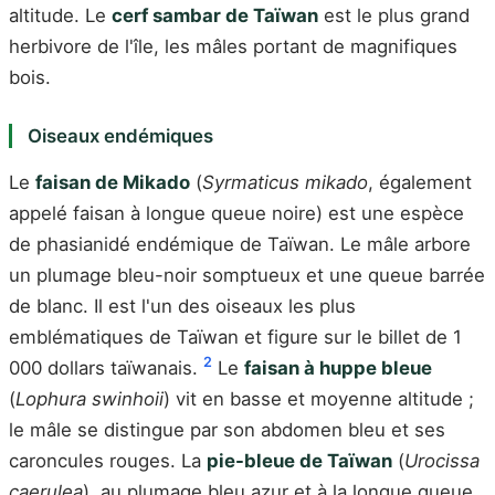
altitude. Le
cerf sambar de Taïwan
est le plus grand
herbivore de l'île, les mâles portant de magnifiques
bois.
Oiseaux endémiques
Le
faisan de Mikado
(
Syrmaticus mikado
, également
appelé faisan à longue queue noire) est une espèce
de phasianidé endémique de Taïwan. Le mâle arbore
un plumage bleu-noir somptueux et une queue barrée
de blanc. Il est l'un des oiseaux les plus
emblématiques de Taïwan et figure sur le billet de 1
2
000 dollars taïwanais.
Le
faisan à huppe bleue
(
Lophura swinhoii
) vit en basse et moyenne altitude ;
le mâle se distingue par son abdomen bleu et ses
caroncules rouges. La
pie-bleue de Taïwan
(
Urocissa
caerulea
), au plumage bleu azur et à la longue queue,