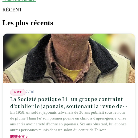
RÉCENT
Les plus récents
7/30
ART
La Société poétique Li : un groupe contraint
d'oublier le japonais, soutenant la revue de
poésie chinoise la plus ancienne de Taïwan
En 1958, un soldat japonais taïwanais de 36 ans publiait sous le nom
de plume 'Huan Fu' son premier poème en chinois d'après-guerre, onze
ans après avoir arrêté d'écrire en japonais. Six ans plus tard, lui et onze
autres personnes réunis dans un salon du centre de Taïwan
transformaient cette expérience de mutisme générationnel en une
閱讀全文