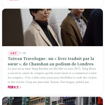
société poétique nommée 'Li' (le champignon comestible) — 60 ans de
publication ininterrompue, écrivant la poétique locale des marges
jusqu'aux manuels scolaires du collège.
7/30
ART
Taiwan Travelogue : un « livre traduit par la
sœur », de Chanshan au podium de Londres
Le jour où sa sœur Yang Ruohui est décédée en juin 2015, Yang Ruizi
a ouvert le carnet de comptes qu'elle avait laissé et a commencé à tenir
les comptes ; il lui a fallu trois jours pour déchiffrer le code des coches
et des cercles. Cinq ans plus tard, Taiwan Travelogue, publié par
Chanshan, portait la mention « par Chihako Aoyama, traduit par Yang
閱讀全文
Shuangzi » — le nom du traducteur était celui de la sœur disparue.
NBA à New York en 2024, Booker Prize à Londres en 2026 : elle a
traduit un livre inexistant sous le nom de sa sœur.