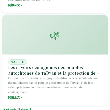
閱讀全文
🌿
NATURE
Les savoirs écologiques des peuples
autochtones de Taïwan et la protection de
l'environnement
Exploration des savoirs écologiques traditionnels accumulés depuis
des millénaires par les peuples autochtones de Taïwan, et de leur
valeur précieuse pour la conservation environnementale
contemporaine
閱讀全文
Tout voir Nature