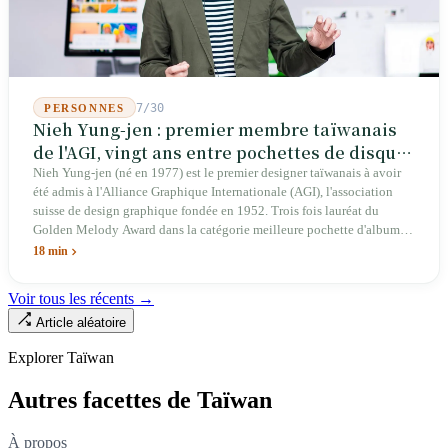
télécommandés depuis 46 ans à Taichung prévoit de construire sa
deuxième usine dans l'Ohio.
7/30
PERSONNES
Nieh Yung-jen : premier membre taïwanais
de l'AGI, vingt ans entre pochettes de disques
et systèmes d'identité nationale
Nieh Yung-jen (né en 1977) est le premier designer taïwanais à avoir
été admis à l'Alliance Graphique Internationale (AGI), l'association
suisse de design graphique fondée en 1952. Trois fois lauréat du
Golden Melody Award dans la catégorie meilleure pochette d'album, il
a conçu des couvertures pour la musique pop (Jonathan Lee, Yoga Lin,
18 min
Lu Wei), des couvertures d'ouvrages pour des maisons d'édition, des
campagnes citoyennes (publicité « Democracy at 4am » dans le New
Voir tous les récents →
York Times à l'aube du Mouvement du Tournesol en 2014, campagne
Article aléatoire
« Taiwan Can Help » contre Tedros en 2020 ayant récolté dix millions
de dollars taïwanais en huit heures), des campagnes politiques (« Light
Explorer Taïwan
Up Taiwan » pour la campagne présidentielle de Tsai Ing-wen en 2016
et les visuels des deux cérémonies d'investiture présidentielle), des
Autres facettes de Taïwan
systèmes d'identité d'entreprises publiques (Ministère de l'Économie,
Administration du Tourisme, CPC Corporation, Taipower), et des
espaces artistiques (Taichung Green Museum, Pavillon de Taïwan à la
À propos