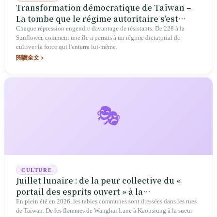
Transformation démocratique de Taïwan –
La tombe que le régime autoritaire s'est
creusée lui-même
Chaque répression engendre davantage de résistants. De 228 à la
Sunflower, comment une île a permis à un régime dictatorial de
cultiver la force qui l'enterra lui-même.
閱讀全文
🎭
CULTURE
Juillet lunaire : de la peur collective du «
portail des esprits ouvert » à la
réconciliation douce d'une île
En plein été en 2026, les tables communes sont dressées dans les rues
de Taïwan. De les flammes de Wanghai Lane à Kaohsiung à la sueur