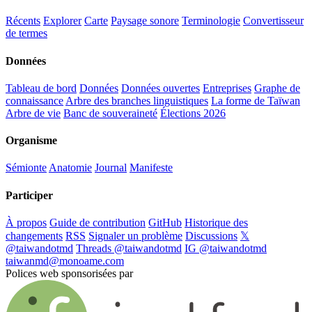
Récents
Explorer
Carte
Paysage sonore
Terminologie
Convertisseur
de termes
Données
Tableau de bord
Données
Données ouvertes
Entreprises
Graphe de
connaissance
Arbre des branches linguistiques
La forme de Taïwan
Arbre de vie
Banc de souveraineté
Élections 2026
Organisme
Sémionte
Anatomie
Journal
Manifeste
Participer
À propos
Guide de contribution
GitHub
Historique des
changements
RSS
Signaler un problème
Discussions
𝕏
@taiwandotmd
Threads @taiwandotmd
IG @taiwandotmd
taiwanmd@monoame.com
Polices web sponsorisées par