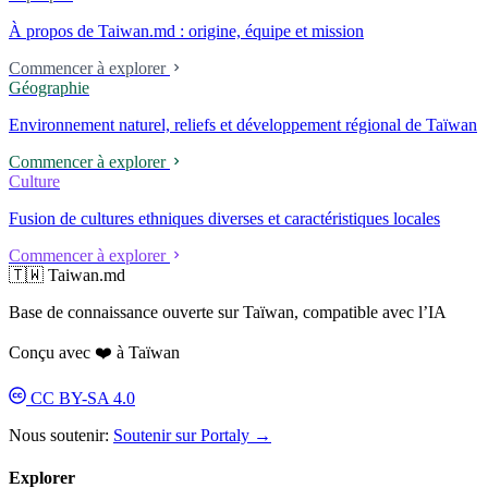
Biennale de Venise). Le studio Aaron Nieh Workshop est implanté à
À propos de Taiwan.md : origine, équipe et mission
Taipei et dans les entrepôts du Pier-2 Art Center à Kaohsiung ; il a
étudié en Belgique et à Londres dans trois programmes de troisième
Commencer à explorer
cycle, sans obtenir aucun diplôme ; il déclare : « Avant d'être le
Géographie
designer Nieh Yung-jen, je suis le citoyen Nieh Yung-jen. » À partir de
2024, il a remporté consécutivement quatre appels d'offres pour des
Environnement naturel, reliefs et développement régional de Taïwan
systèmes d'identité d'entreprises publiques ; le 8 mai 2026, le
lancement du nouveau logo de Taipower a déclenché une controverse
Commencer à explorer
de « favoritisme politique ».
Culture
Fusion de cultures ethniques diverses et caractéristiques locales
Commencer à explorer
🇹🇼 Taiwan.md
Base de connaissance ouverte sur Taïwan, compatible avec l’IA
Conçu avec ❤️ à Taïwan
CC BY-SA 4.0
Nous soutenir:
Soutenir sur Portaly →
Explorer