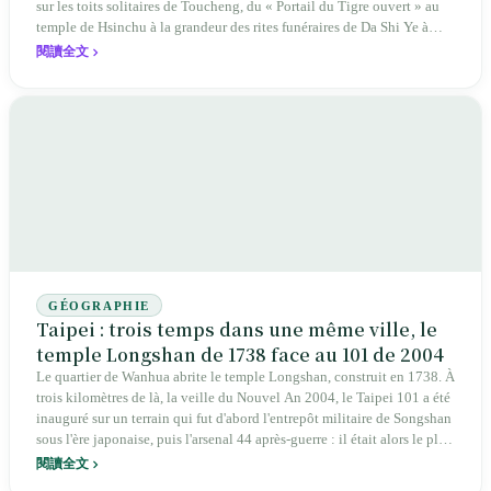
sur les toits solitaires de Toucheng, du « Portail du Tigre ouvert » au
temple de Hsinchu à la grandeur des rites funéraires de Da Shi Ye à
Minxiong : le septième mois lunaire n'est pas seulement une affaire
閱讀全文
d'interdits, mais un récit insulaire sur la coexistence, la mémoire et le
franchissement des frontières entre le yin et le yang.
GÉOGRAPHIE
Taipei : trois temps dans une même ville, le
temple Longshan de 1738 face au 101 de 2004
Le quartier de Wanhua abrite le temple Longshan, construit en 1738. À
trois kilomètres de là, la veille du Nouvel An 2004, le Taipei 101 a été
inauguré sur un terrain qui fut d'abord l'entrepôt militaire de Songshan
sous l'ère japonaise, puis l'arsenal 44 après-guerre : il était alors le plus
haut gratte-ciel du monde. En se dirigeant vers Dadaocheng, dans les
閱讀全文
années 1860, Li Chunsheng a soutenu l'ensemble du commerce