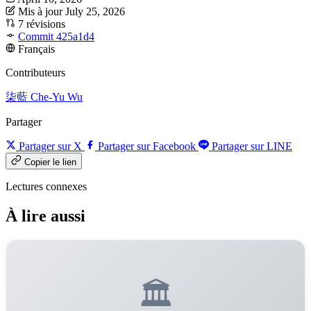
Mis à jour July 25, 2026
7 révisions
Commit 425a1d4
Français
Contributeurs
柒藍
Che-Yu Wu
Partager
Partager sur X
Partager sur Facebook
Partager sur LINE
Copier le lien
Lectures connexes
À lire aussi
🏛️