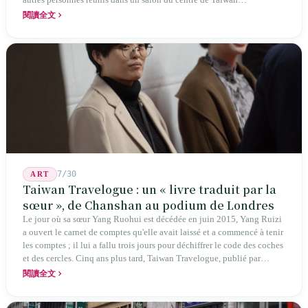
transformaient cette expérience de mutisme générationnel en une
閱讀全文
société poétique nommée 'Li' (le champignon comestible) — 60 ans de
publication ininterrompue, écrivant la poétique locale des marges
jusqu'aux manuels scolaires du collège.
7/30
ART
Taiwan Travelogue : un « livre traduit par la
sœur », de Chanshan au podium de Londres
Le jour où sa sœur Yang Ruohui est décédée en juin 2015, Yang Ruizi
a ouvert le carnet de comptes qu'elle avait laissé et a commencé à tenir
les comptes ; il lui a fallu trois jours pour déchiffrer le code des coches
et des cercles. Cinq ans plus tard, Taiwan Travelogue, publié par
Chanshan, portait la mention « par Chihako Aoyama, traduit par Yang
閱讀全文
Shuangzi » — le nom du traducteur était celui de la sœur disparue.
NBA à New York en 2024, Booker Prize à Londres en 2026 : elle a