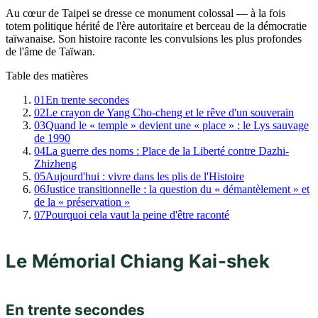
Au cœur de Taipei se dresse ce monument colossal — à la fois
totem politique hérité de l'ère autoritaire et berceau de la démocratie
taïwanaise. Son histoire raconte les convulsions les plus profondes
de l'âme de Taïwan.
Table des matières
01
En trente secondes
02
Le crayon de Yang Cho-cheng et le rêve d'un souverain
03
Quand le « temple » devient une « place » : le Lys sauvage
de 1990
04
La guerre des noms : Place de la Liberté contre Dazhi-
Zhizheng
05
Aujourd'hui : vivre dans les plis de l'Histoire
06
Justice transitionnelle : la question du « démantèlement » et
de la « préservation »
07
Pourquoi cela vaut la peine d'être raconté
Le Mémorial Chiang Kai-shek
En trente secondes