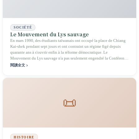
SOCIÉTÉ
Le Mouvement du Lys sauvage
En mars 1990, des étudiants taïwanais ont occupé la place de Chiang
Kai-shek pendant sept jours et ont contraint un régime figé depuis
quarante ans à s'ouvrir enfin à la réforme démocratique. Le
Mouvement du Lys sauvage n'a pas seulement engendré la Conférence
nationale — il a révélé, pour la première fois, que des étudiants
閱讀全文
pouvaient réécrire le calendrier de la réforme constitutionnelle de
Taïwan.
📜
HISTOIRE