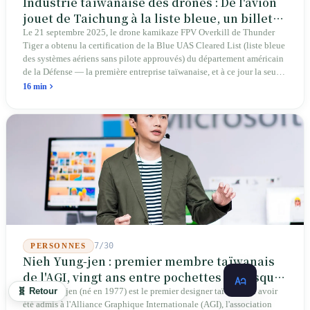
Industrie taïwanaise des drones : De l'avion
jouet de Taichung à la liste bleue, un billet
d'entrée pour Thunder Tiger
Le 21 septembre 2025, le drone kamikaze FPV Overkill de Thunder
Tiger a obtenu la certification de la Blue UAS Cleared List (liste bleue
des systèmes aériens sans pilote approuvés) du département américain
de la Défense — la première entreprise taïwanaise, et à ce jour la seule.
Sur les 39 plateformes de drones finis et les 165 composants de cette
16 min
liste, Taïwan n'occupe qu'une seule place. En avril 2026, quatre
sénateurs américains bipartites ont proposé le Blue Skies for Taiwan
Act pour établir un passage prioritaire pour les fabricants taïwanais ; la
simple existence de ce projet de loi révèle une réalité : Taïwan avance
trop lentement, au point que les États-Unis doivent légiférer pour
abaisser les barrières. Une entreprise qui fabrique des avions
télécommandés depuis 46 ans à Taichung prévoit de construire sa
deuxième usine dans l'Ohio.
7/30
PERSONNES
Nieh Yung-jen : premier membre taïwanais
de l'AGI, vingt ans entre pochettes de disques
et systèmes d'identité nationale
🧬 Retour
Nieh Yung-jen (né en 1977) est le premier designer taïwanais à avoir
été admis à l'Alliance Graphique Internationale (AGI), l'association