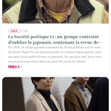
7/30
ART
La Société poétique Li : un groupe contraint
d'oublier le japonais, soutenant la revue de
poésie chinoise la plus ancienne de Taïwan
En 1958, un soldat japonais taïwanais de 36 ans publiait sous le nom
de plume 'Huan Fu' son premier poème en chinois d'après-guerre, onze
ans après avoir arrêté d'écrire en japonais. Six ans plus tard, lui et onze
autres personnes réunis dans un salon du centre de Taïwan
transformaient cette expérience de mutisme générationnel en une
閱讀全文
société poétique nommée 'Li' (le champignon comestible) — 60 ans de
publication ininterrompue, écrivant la poétique locale des marges
jusqu'aux manuels scolaires du collège.