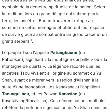
des ancêtres et le lieu de repos final des âmes,
symbole de la demeure spirituelle de la nation. Selon
la tradition, lors du grand déluge qui submergea la
terre, les ancêtres Bunun trouvèrent refuge au
sommet de cette montagne et obtinrent leur espace
de survie grâce au combat entre un grand crabe et un
1
grand serpent
.
Le peuple Tsou l'appelle
Patungkuonʉ
(ou
Pattonkan), signifiant « la montagne qui brille » ou « la
montagne de quartz ». La légende raconte que les
ancêtres Tsou vivaient à l'origine au sommet du Yu
Shan, avant de migrer vers la région d'Alishan à la
suite d'une inondation. Les Kanakanavu l'appellent
Tanungu'incu
, et les Paiwan
Kanasian
(ou
Kasetaivang/Kacalisian). Ces dénominations multiples
reflètent la profonde signification du Yu Shan dans les