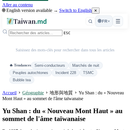
Aller au contenu
🌐 English version available →
Switch to English
✕
Taiwan
.md
☰
🌐
FR
▾
ESC
Saisissez des mots-clés pour rechercher dans tous les articles
🔥 Tendances
Semi-conducteurs
Marchés de nuit
Peuples autochtones
Incident 228
TSMC
Bubble tea
Accueil
Géographie
地形與地質
Yu Shan : du « Nouveau
Mont Haut » au sommet de l'âme taïwanaise
Yu Shan : du « Nouveau Mont Haut » au
sommet de l'âme taïwanaise