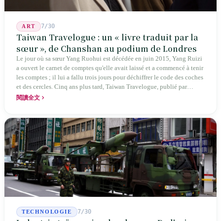
7/30
ART
Taiwan Travelogue : un « livre traduit par la
sœur », de Chanshan au podium de Londres
Le jour où sa sœur Yang Ruohui est décédée en juin 2015, Yang Ruizi
a ouvert le carnet de comptes qu'elle avait laissé et a commencé à tenir
les comptes ; il lui a fallu trois jours pour déchiffrer le code des coches
et des cercles. Cinq ans plus tard, Taiwan Travelogue, publié par
Chanshan, portait la mention « par Chihako Aoyama, traduit par Yang
閱讀全文
Shuangzi » — le nom du traducteur était celui de la sœur disparue.
NBA à New York en 2024, Booker Prize à Londres en 2026 : elle a
traduit un livre inexistant sous le nom de sa sœur.
7/30
TECHNOLOGIE