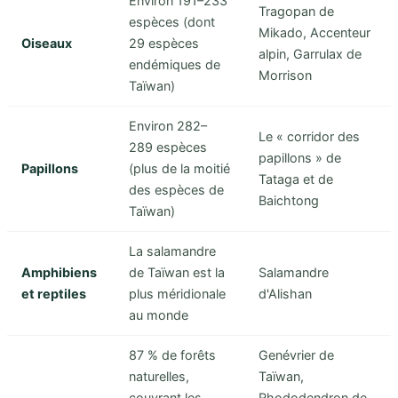
Environ 191–233
Tragopan de
espèces (dont
Mikado, Accenteur
Oiseaux
29 espèces
alpin, Garrulax de
endémiques de
Morrison
Taïwan)
Environ 282–
Le « corridor des
289 espèces
papillons » de
Papillons
(plus de la moitié
Tataga et de
des espèces de
Baichtong
Taïwan)
La salamandre
Amphibiens
de Taïwan est la
Salamandre
et reptiles
plus méridionale
d'Alishan
au monde
87 % de forêts
Genévrier de
naturelles,
Taïwan,
couvrant les
Rhododendron de