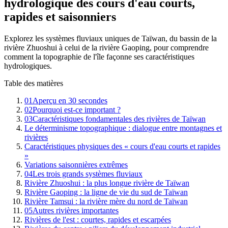
hydrologique des cours d'eau courts,
rapides et saisonniers
Explorez les systèmes fluviaux uniques de Taïwan, du bassin de la
rivière Zhuoshui à celui de la rivière Gaoping, pour comprendre
comment la topographie de l'île façonne ses caractéristiques
hydrologiques.
Table des matières
01
Aperçu en 30 secondes
02
Pourquoi est-ce important ?
03
Caractéristiques fondamentales des rivières de Taïwan
Le déterminisme topographique : dialogue entre montagnes et
rivières
Caractéristiques physiques des « cours d'eau courts et rapides
»
Variations saisonnières extrêmes
04
Les trois grands systèmes fluviaux
Rivière Zhuoshui : la plus longue rivière de Taïwan
Rivière Gaoping : la ligne de vie du sud de Taïwan
Rivière Tamsui : la rivière mère du nord de Taïwan
05
Autres rivières importantes
Rivières de l'est : courtes, rapides et escarpées