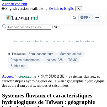
Aller au contenu
🌐 English version available →
Switch to English
✕
Taiwan
.md
☰
🌐
FR
▾
ESC
Saisissez des mots-clés pour rechercher dans tous les articles
🔥 Tendances
Semi-conducteurs
Marchés de nuit
Peuples autochtones
Incident 228
TSMC
Bubble tea
Accueil
Géographie
水文與水資源
Systèmes fluviaux et
caractéristiques hydrologiques de Taïwan : géographie hydrologique
des cours d'eau courts, rapides et saisonniers
Systèmes fluviaux et caractéristiques
hydrologiques de Taïwan : géographie