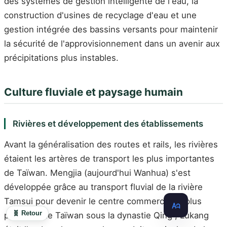
des systèmes de gestion intelligente de l'eau, la
construction d'usines de recyclage d'eau et une
gestion intégrée des bassins versants pour maintenir
la sécurité de l'approvisionnement dans un avenir aux
précipitations plus instables.
Culture fluviale et paysage humain
Rivières et développement des établissements
Avant la généralisation des routes et rails, les rivières
étaient les artères de transport les plus importantes
de Taïwan. Mengjia (aujourd'hui Wanhua) s'est
développée grâce au transport fluvial de la rivière
Tamsui pour devenir le centre commercial le plus
🧬 Retour
prospère de Taïwan sous la dynastie Qing ; Lukang