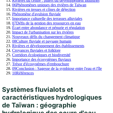
Rivières du centre : piliers du développement industriel
06
Phénomènes uniques des rivières de Taïwan
Rivières en tresses et cônes de déjection
Phénomène d'avulsion fluviale
Importance culturelle des terrasses alluviales
07
Défis de la gestion des ressources en eau
Écart entre abondance et pénurie et régulation
Impact de l'urbanisation sur les rivières
Nouveaux défis du changement climatique
08
Culture fluviale et paysage humain
Rivières et développement des établissements
Croyances fluviales et folklore
Corridors écologiques et biodiversité
Importance des écosystèmes fluviaux
Trésor d'écosystèmes d'embouchure
09
Conclusion : Sagesse de la symbiose entre l'eau et l'île
10
Références
Systèmes fluvialots et
caractéristiques hydrologiques
de Taïwan : géographie
hydrologique des cours d'eau