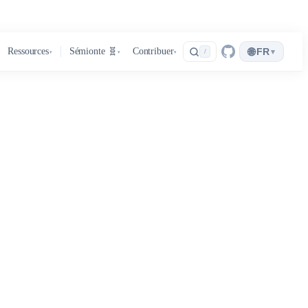
🌐
Ressources
Sémionte 🧬
Contribuer
FR
▾
/
▾
▾
▾