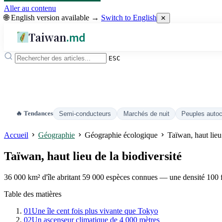
Aller au contenu
🌐 English version available →
Switch to English
✕
Taiwan
.md
ESC
🔥 Tendances
Semi-conducteurs
Marchés de nuit
Peuples auto
Accueil
Géographie
Géographie écologique
Taïwan, haut lieu 
Taïwan, haut lieu de la biodiversité
36 000 km² d'île abritant 59 000 espèces connues — une densité 100 
Table des matières
01
Une île cent fois plus vivante que Tokyo
02
Un ascenseur climatique de 4 000 mètres