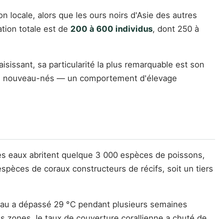
n locale, alors que les ours noirs d'Asie des autres
tion totale est de
200 à 600 individus
, dont 250 à
isissant, sa particularité la plus remarquable est son
r les nouveau-nés — un comportement d'élevage
es eaux abritent quelque 3 000 espèces de poissons,
spèces de coraux constructeurs de récifs, soit un tiers
 l'eau a dépassé 29 °C pendant plusieurs semaines
es zones, le taux de couverture corallienne a chuté de