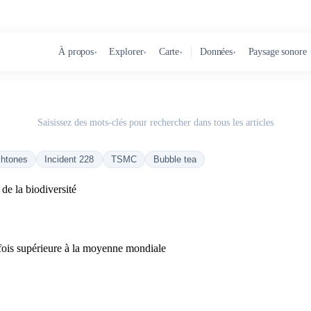
À propos
Explorer
Carte
Données
Paysage sonore
▾
▾
▾
▾
Saisissez des mots-clés pour rechercher dans tous les articles
chtones
Incident 228
TSMC
Bubble tea
de la biodiversité
fois supérieure à la moyenne mondiale