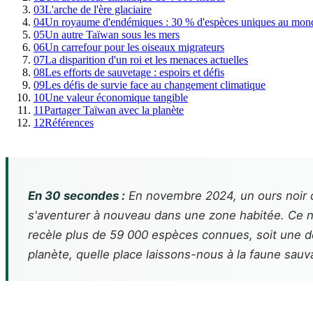
03
L'arche de l'ère glaciaire
04
Un royaume d'endémiques : 30 % d'espèces uniques au mon
05
Un autre Taïwan sous les mers
06
Un carrefour pour les oiseaux migrateurs
07
La disparition d'un roi et les menaces actuelles
08
Les efforts de sauvetage : espoirs et défis
09
Les défis de survie face au changement climatique
10
Une valeur économique tangible
11
Partager Taïwan avec la planète
12
Références
En 30 secondes :
En novembre 2024, un ours noir d
s'aventurer à nouveau dans une zone habitée. Ce n'
recèle plus de 59 000 espèces connues, soit une den
planète, quelle place laissons-nous à la faune sauv