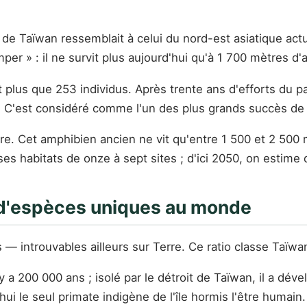
mat de Taïwan ressemblait à celui du nord-est asiatique ac
per » : il ne survit plus aujourd'hui qu'à 1 700 mètres d'a
ait plus que 253 individus. Après trente ans d'efforts du p
. C'est considéré comme l'un des plus grands succès de l
ire. Cet amphibien ancien ne vit qu'entre 1 500 et 2 500
s habitats de onze à sept sites ; d'ici 2050, on estime qu
d'espèces uniques au monde
 introuvables ailleurs sur Terre. Ce ratio classe Taïwan
y a 200 000 ans ; isolé par le détroit de Taïwan, il a déve
ui le seul primate indigène de l'île hormis l'être humain.