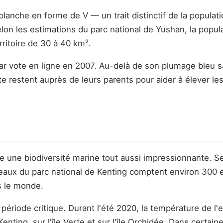
lanche en forme de V — un trait distinctif de la populatio
on les estimations du parc national de Yushan, la popula
rritoire de 30 à 40 km².
ar vote en ligne en 2007. Au-delà de son plumage bleu sa
ente restent auprès de leurs parents pour aider à éleve
e une biodiversité marine tout aussi impressionnante. S
 eaux du parc national de Kenting comptent environ 300 e
s le monde.
e période critique. Durant l'été 2020, la température de
ting, sur l'île Verte et sur l'île Orchidée. Dans certain