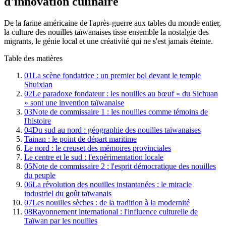
d'innovation culinaire
De la farine américaine de l'après-guerre aux tables du monde entier,
la culture des nouilles taïwanaises tisse ensemble la nostalgie des
migrants, le génie local et une créativité qui ne s'est jamais éteinte.
Table des matières
01
La scène fondatrice : un premier bol devant le temple
Shuixian
02
Le paradoxe fondateur : les nouilles au bœuf « du Sichuan
» sont une invention taïwanaise
03
Note de commissaire 1 : les nouilles comme témoins de
l'histoire
04
Du sud au nord : géographie des nouilles taïwanaises
Tainan : le point de départ maritime
Le nord : le creuset des mémoires provinciales
Le centre et le sud : l'expérimentation locale
05
Note de commissaire 2 : l'esprit démocratique des nouilles
du peuple
06
La révolution des nouilles instantanées : le miracle
industriel du goût taïwanais
07
Les nouilles sèches : de la tradition à la modernité
08
Rayonnement international : l'influence culturelle de
Taïwan par les nouilles