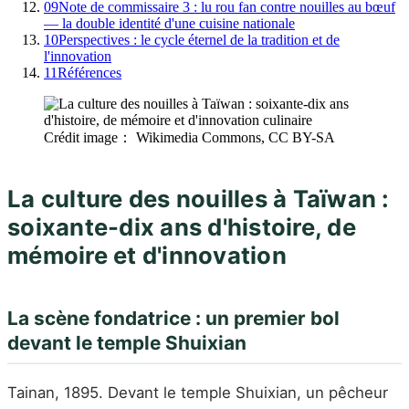
09
Note de commissaire 3 : lu rou fan contre nouilles au bœuf
— la double identité d'une cuisine nationale
10
Perspectives : le cycle éternel de la tradition et de
l'innovation
11
Références
Crédit image： Wikimedia Commons, CC BY-SA
La culture des nouilles à Taïwan :
soixante-dix ans d'histoire, de
mémoire et d'innovation
La scène fondatrice : un premier bol
devant le temple Shuixian
Tainan, 1895. Devant le temple Shuixian, un pêcheur