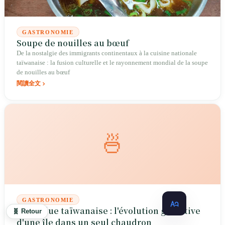
GASTRONOMIE
Soupe de nouilles au bœuf
De la nostalgie des immigrants continentaux à la cuisine nationale
taïwanaise : la fusion culturelle et le rayonnement mondial de la soupe
de nouilles au bœuf
閱讀全文
🍜
GASTRONOMIE
La fondue taïwanaise : l'évolution gustative
🧬 Retour
d'une île dans un seul chaudron