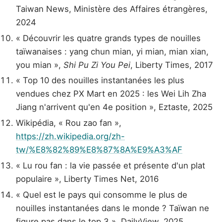
Taiwan News, Ministère des Affaires étrangères,
2024
« Découvrir les quatre grands types de nouilles
taïwanaises : yang chun mian, yi mian, mian xian,
you mian »,
Shi Pu Zi You Pei
, Liberty Times, 2017
« Top 10 des nouilles instantanées les plus
vendues chez PX Mart en 2025 : les Wei Lih Zha
Jiang n'arrivent qu'en 4e position », Eztaste, 2025
Wikipédia, « Rou zao fan »,
https://zh.wikipedia.org/zh-
tw/%E8%82%89%E8%87%8A%E9%A3%AF
« Lu rou fan : la vie passée et présente d'un plat
populaire », Liberty Times Net, 2016
« Quel est le pays qui consomme le plus de
nouilles instantanées dans le monde ? Taïwan ne
figure pas dans le top 3 », DailyView, 2025