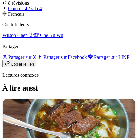
8 révisions
Commit 425a1d4
Français
Contributeurs
Wilson Chen
柒藍
Che-Yu Wu
Partager
Partager sur X
Partager sur Facebook
Partager sur LINE
Copier le lien
Lectures connexes
À lire aussi