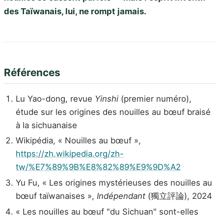
des Taïwanais, lui, ne rompt jamais.
Références
Lu Yao-dong, revue
Yinshi
(premier numéro),
étude sur les origines des nouilles au bœuf braisé
à la sichuanaise
Wikipédia, « Nouilles au bœuf »,
https://zh.wikipedia.org/zh-
tw/%E7%89%9B%E8%82%89%E9%9D%A2
Yu Fu, « Les origines mystérieuses des nouilles au
bœuf taïwanaises »,
Indépendant
(獨立評論), 2024
« Les nouilles au bœuf "du Sichuan" sont-elles