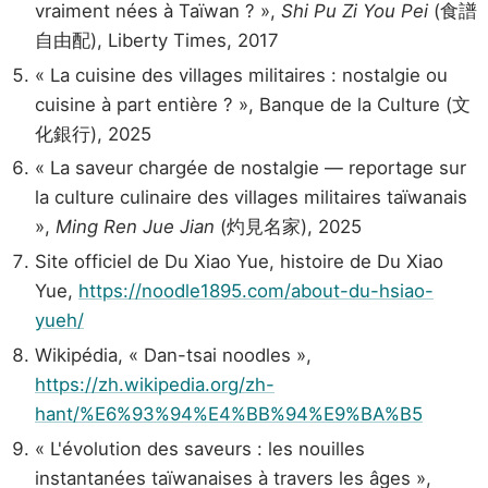
vraiment nées à Taïwan ? »,
Shi Pu Zi You Pei
(食譜
自由配), Liberty Times, 2017
« La cuisine des villages militaires : nostalgie ou
cuisine à part entière ? », Banque de la Culture (文
化銀行), 2025
« La saveur chargée de nostalgie — reportage sur
la culture culinaire des villages militaires taïwanais
»,
Ming Ren Jue Jian
(灼見名家), 2025
Site officiel de Du Xiao Yue, histoire de Du Xiao
Yue,
https://noodle1895.com/about-du-hsiao-
yueh/
Wikipédia, « Dan-tsai noodles »,
https://zh.wikipedia.org/zh-
hant/%E6%93%94%E4%BB%94%E9%BA%B5
« L'évolution des saveurs : les nouilles
instantanées taïwanaises à travers les âges »,