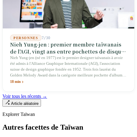
abaisser les barrières. Une entreprise qui fabrique des avions
télécommandés depuis 46 ans à Taichung prévoit de construire sa
deuxième usine dans l'Ohio.
7/30
PERSONNES
Nieh Yung-jen : premier membre taïwanais
de l'AGI, vingt ans entre pochettes de disques
et systèmes d'identité nationale
Nieh Yung-jen (né en 1977) est le premier designer taïwanais à avoir
été admis à l'Alliance Graphique Internationale (AGI), l'association
suisse de design graphique fondée en 1952. Trois fois lauréat du
Golden Melody Award dans la catégorie meilleure pochette d'album, il
a conçu des couvertures pour la musique pop (Jonathan Lee, Yoga Lin,
18 min
Lu Wei), des couvertures d'ouvrages pour des maisons d'édition, des
campagnes citoyennes (publicité « Democracy at 4am » dans le New
Voir tous les récents →
York Times à l'aube du Mouvement du Tournesol en 2014, campagne
Article aléatoire
« Taiwan Can Help » contre Tedros en 2020 ayant récolté dix millions
de dollars taïwanais en huit heures), des campagnes politiques (« Light
Explorer Taïwan
Up Taiwan » pour la campagne présidentielle de Tsai Ing-wen en 2016
et les visuels des deux cérémonies d'investiture présidentielle), des
Autres facettes de Taïwan
systèmes d'identité d'entreprises publiques (Ministère de l'Économie,
Administration du Tourisme, CPC Corporation, Taipower), et des