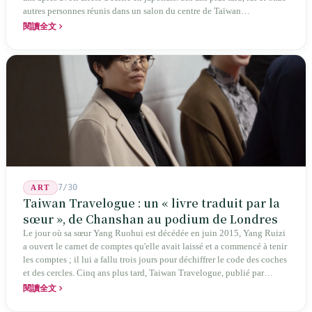
autres personnes réunis dans un salon du centre de Taïwan
transformaient cette expérience de mutisme générationnel en une
閱讀全文
société poétique nommée 'Li' (le champignon comestible) — 60 ans de
publication ininterrompue, écrivant la poétique locale des marges
jusqu'aux manuels scolaires du collège.
7/30
ART
Taiwan Travelogue : un « livre traduit par la
sœur », de Chanshan au podium de Londres
Le jour où sa sœur Yang Ruohui est décédée en juin 2015, Yang Ruizi
a ouvert le carnet de comptes qu'elle avait laissé et a commencé à tenir
les comptes ; il lui a fallu trois jours pour déchiffrer le code des coches
et des cercles. Cinq ans plus tard, Taiwan Travelogue, publié par
Chanshan, portait la mention « par Chihako Aoyama, traduit par Yang
閱讀全文
Shuangzi » — le nom du traducteur était celui de la sœur disparue.