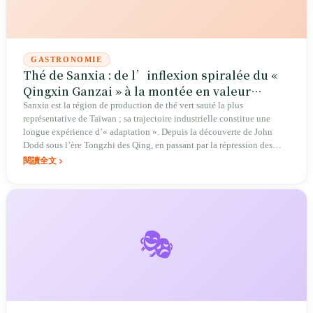
GASTRONOMIE
Thé de Sanxia : de l’inflexion spiralée du «
Qingxin Ganzai » à la montée en valeur
miellée du thé d’été
Sanxia est la région de production de thé vert sauté la plus
représentative de Taïwan ; sa trajectoire industrielle constitue une
longue expérience d’« adaptation ». Depuis la découverte de John
Dodd sous l’ère Tongzhi des Qing, en passant par la répression des
exportations de thé vert durant la période japonaise, jusqu’à la
閱讀全文
dénomination officielle du Biluochun à la fin des années 1990, les
producteurs de thé de Sanxia ont dessiné, entre variété locale
spécifique et pression de l’aménagement foncier, un standard taïwanais
du thé vert.
🎭