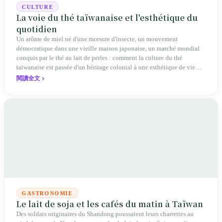
CULTURE
La voie du thé taïwanaise et l'esthétique du
quotidien
Un arôme de miel né d'une morsure d'insecte, un mouvement
démocratique dans une vieille maison japonaise, un marché mondial
conquis par le thé au lait de perles : comment la culture du thé
taïwanaise est passée d'un héritage colonial à une esthétique de vie
unique.
閱讀全文
GASTRONOMIE
Le lait de soja et les cafés du matin à Taïwan
Des soldats originaires du Shandong poussaient leurs charrettes au