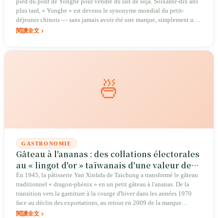
pied du pont de Yonghe pour vendre du lait de soja. Soixante-dix ans
plus tard, « Yonghe » est devenu le synonyme mondial du petit-
déjeuner chinois — sans jamais avoir été une marque, simplement un
nom de lieu.
閱讀全文
🍜
GASTRONOMIE
Gâteau à l'ananas : des collations électorales
au « lingot d'or » taïwanais d'une valeur de
production de 25 milliards de dollars NT
En 1945, la pâtisserie Yan Xinfafa de Taichung a transformé le gâteau
traditionnel « dragon-phénix » en un petit gâteau à l'ananas. De la
transition vers la garniture à la courge d'hiver dans les années 1970
face au déclin des exportations, au retour en 2009 de la marque
SunnyHills à l'acidité authentique de l'ananas local, ce petit « lingot
閱讀全文