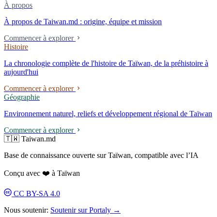
espaces artistiques (Taichung Green Museum, Pavillon de Taïwan à la
À propos
Biennale de Venise). Le studio Aaron Nieh Workshop est implanté à
À propos de Taiwan.md : origine, équipe et mission
Taipei et dans les entrepôts du Pier-2 Art Center à Kaohsiung ; il a
étudié en Belgique et à Londres dans trois programmes de troisième
Commencer à explorer
cycle, sans obtenir aucun diplôme ; il déclare : « Avant d'être le
Histoire
designer Nieh Yung-jen, je suis le citoyen Nieh Yung-jen. » À partir de
2024, il a remporté consécutivement quatre appels d'offres pour des
La chronologie complète de l'histoire de Taïwan, de la préhistoire à
systèmes d'identité d'entreprises publiques ; le 8 mai 2026, le
aujourd'hui
lancement du nouveau logo de Taipower a déclenché une controverse
de « favoritisme politique ».
Commencer à explorer
Géographie
Environnement naturel, reliefs et développement régional de Taïwan
Commencer à explorer
🇹🇼 Taiwan.md
Base de connaissance ouverte sur Taïwan, compatible avec l’IA
Conçu avec ❤️ à Taïwan
CC BY-SA 4.0
Nous soutenir:
Soutenir sur Portaly →