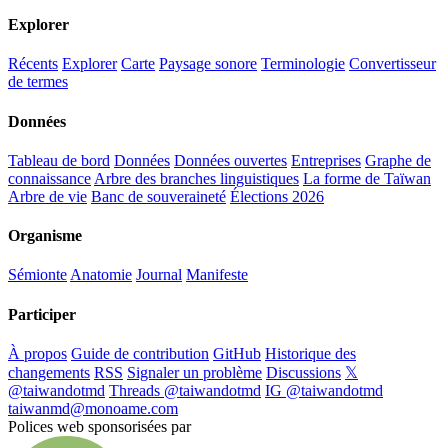
Explorer
Récents
Explorer
Carte
Paysage sonore
Terminologie
Convertisseur
de termes
Données
Tableau de bord
Données
Données ouvertes
Entreprises
Graphe de
connaissance
Arbre des branches linguistiques
La forme de Taïwan
Arbre de vie
Banc de souveraineté
Élections 2026
Organisme
Sémionte
Anatomie
Journal
Manifeste
Participer
À propos
Guide de contribution
GitHub
Historique des
changements
RSS
Signaler un problème
Discussions
𝕏
@taiwandotmd
Threads @taiwandotmd
IG @taiwandotmd
taiwanmd@monoame.com
Polices web sponsorisées par