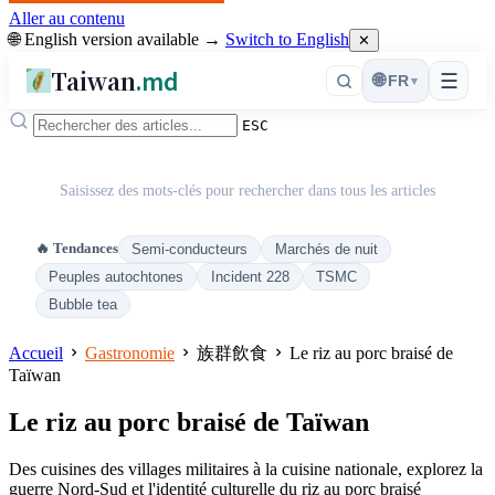
Aller au contenu
🌐 English version available →
Switch to English
✕
Taiwan
.md
☰
🌐
FR
▾
ESC
Saisissez des mots-clés pour rechercher dans tous les articles
🔥 Tendances
Semi-conducteurs
Marchés de nuit
Peuples autochtones
Incident 228
TSMC
Bubble tea
Accueil
Gastronomie
族群飲食
Le riz au porc braisé de
Taïwan
Le riz au porc braisé de Taïwan
Des cuisines des villages militaires à la cuisine nationale, explorez la
guerre Nord-Sud et l'identité culturelle du riz au porc braisé