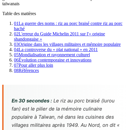
taïwanais
Table des matières
01
La guerre des noms : riz au porc braisé contre riz au porc
haché
02
L'erreur du Guide Michelin 2011 sur l'« origine
shandongaise »
03
Origine dans les villages militaires et mémoire populaire
04
La controverse du « plat national » en 2011
05
Mondialisation et rayonnement culturel
06
Évolution contemporaine et innovations
07
Pour aller plus loin
08
Références
En 30 secondes :
Le riz au porc braisé (lurou
fan) est le pilier de la mémoire culinaire
populaire à Taïwan, né dans les cuisines des
villages militaires après 1949. Au Nord, on dit «