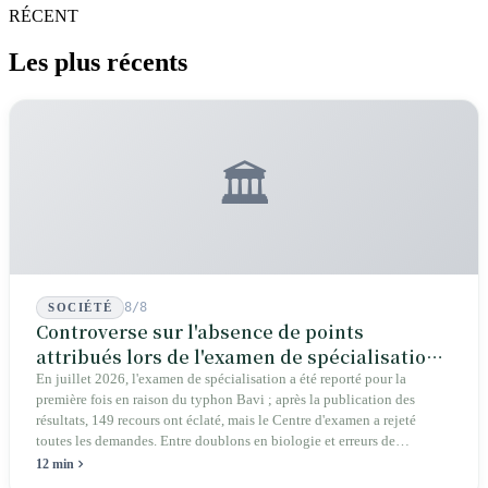
RÉCENT
Les plus récents
🏛️
8/8
SOCIÉTÉ
Controverse sur l'absence de points
attribués lors de l'examen de spécialisation
2026 : une crise structurelle de l'intégrité
En juillet 2026, l'examen de spécialisation a été reporté pour la
première fois en raison du typhon Bavi ; après la publication des
éducative
résultats, 149 recours ont éclaté, mais le Centre d'examen a rejeté
toutes les demandes. Entre doublons en biologie et erreurs de
graphiques en géographie, les autorités affirment que cela « n'affecte
12 min
pas la réponse ». Députés, parents et pétitionnaires exigent des preuves