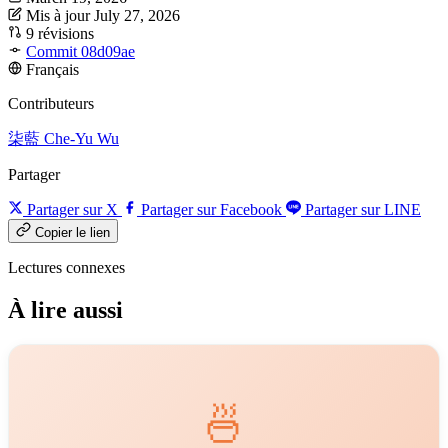
Mis à jour July 27, 2026
9 révisions
Commit 08d09ae
Français
Contributeurs
柒藍
Che-Yu Wu
Partager
Partager sur X
Partager sur Facebook
Partager sur LINE
Copier le lien
Lectures connexes
À lire aussi
🍜