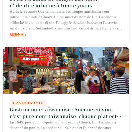
d'identité urbaine à trente yuans
Après la Seconde Guerre mondiale, les troupes américaines ont
introduit la dinde à Chiayi. Un cuisinier du nom de Lin Tianshou a
effiloché la viande de dinde, l'a nappée de sauce braisée et l'a servie
sur du riz blanc. Soixante-dix ans plus tard, ce bol de riz à trente yuans
est devenu le premier du classement des dix plats emblématiques de
閱讀全文
Taïwan, élu par l'Agence de l'agriculture et de l'alimentation. Les
habitants de Chiayi peuvent se disputer pendant tout le Nouvel An
pour savoir « lequel est le meilleur », mais il y a une chose sur laquelle
ils ne débattent pas : le riz au dinde, c'est Chiayi.
GASTRONOMIE
Gastronomie taïwanaise : Aucune cuisine
n'est purement taïwanaise, chaque plat est
le plus taïwanais
En 1949, près du rond-point du jet d'eau de Chiayi, Lin Tianshou a
découpé du poulet, l'a posé sur du riz blanc et l'a nappé de sauce