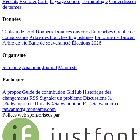
Récents
Explorer
Carte
Paysage sonore
Terminologie
Convertisseur
de termes
Données
Tableau de bord
Données
Données ouvertes
Entreprises
Graphe de
connaissance
Arbre des branches linguistiques
La forme de Taïwan
Arbre de vie
Banc de souveraineté
Élections 2026
Organisme
Sémionte
Anatomie
Journal
Manifeste
Participer
À propos
Guide de contribution
GitHub
Historique des
changements
RSS
Signaler un problème
Discussions
𝕏
@taiwandotmd
Threads @taiwandotmd
IG @taiwandotmd
taiwanmd@monoame.com
Polices web sponsorisées par