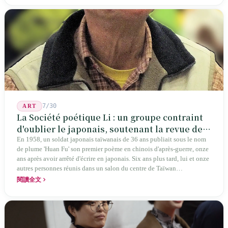
vérifiables plutôt que de simples conclusions.
7/30
ART
La Société poétique Li : un groupe contraint
d'oublier le japonais, soutenant la revue de
poésie chinoise la plus ancienne de Taïwan
En 1958, un soldat japonais taïwanais de 36 ans publiait sous le nom
de plume 'Huan Fu' son premier poème en chinois d'après-guerre, onze
ans après avoir arrêté d'écrire en japonais. Six ans plus tard, lui et onze
autres personnes réunis dans un salon du centre de Taïwan
transformaient cette expérience de mutisme générationnel en une
閱讀全文
société poétique nommée 'Li' (le champignon comestible) — 60 ans de
publication ininterrompue, écrivant la poétique locale des marges
jusqu'aux manuels scolaires du collège.