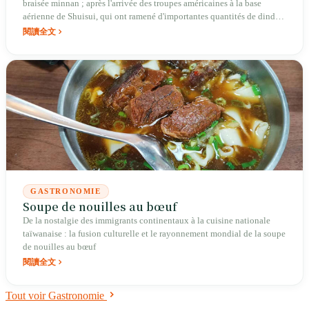
braisée minnan ; après l'arrivée des troupes américaines à la base
aérienne de Shuisui, qui ont ramené d'importantes quantités de dinde,
ce plat est passé du riz au poulet au riz à la dinde. Des porcs de
閱讀全文
montagne grillés sur pierre chez les autochtones aux intestins épicés
des Hakka, en passant par les nouilles au bœuf du Sichuan des villages
militaires et le thé aux perles inventé à Taichung en 1986, jusqu'aux
419 restaurants du guide Michelin en 2025. Cette île a mis quatre
cents ans pour transformer chaque plat emprunté à sa propre manière.
GASTRONOMIE
Soupe de nouilles au bœuf
De la nostalgie des immigrants continentaux à la cuisine nationale
taïwanaise : la fusion culturelle et le rayonnement mondial de la soupe
de nouilles au bœuf
閱讀全文
Tout voir Gastronomie