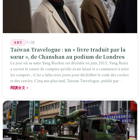
7/30
ART
Taiwan Travelogue : un « livre traduit par la
sœur », de Chanshan au podium de Londres
Le jour où sa sœur Yang Ruohui est décédée en juin 2015, Yang Ruizi
a ouvert le carnet de comptes qu'elle avait laissé et a commencé à tenir
les comptes ; il lui a fallu trois jours pour déchiffrer le code des coches
et des cercles. Cinq ans plus tard, Taiwan Travelogue, publié par
Chanshan, portait la mention « par Chihako Aoyama, traduit par Yang
閱讀全文
Shuangzi » — le nom du traducteur était celui de la sœur disparue.
NBA à New York en 2024, Booker Prize à Londres en 2026 : elle a
traduit un livre inexistant sous le nom de sa sœur.