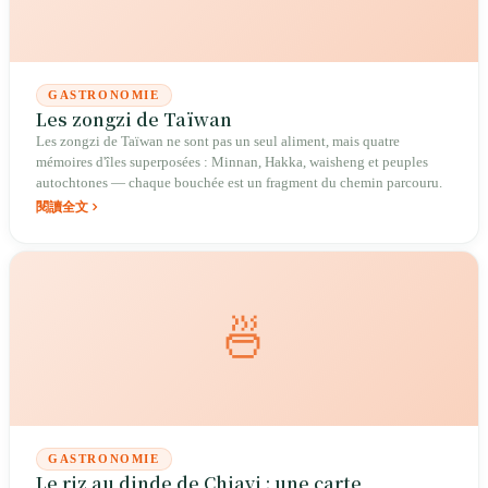
GASTRONOMIE
Les zongzi de Taïwan
Les zongzi de Taïwan ne sont pas un seul aliment, mais quatre
mémoires d'îles superposées : Minnan, Hakka, waisheng et peuples
autochtones — chaque bouchée est un fragment du chemin parcouru.
閱讀全文
🍜
GASTRONOMIE
Le riz au dinde de Chiayi : une carte