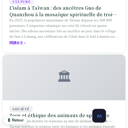
CULTURE
L'islam à Taïwan : des ancêtres Guo de
Quanzhou à la mosaïque spirituelle de trois
cent mille travailleurs migrants
En 2025, la population musulmane de Taïwan dépasse les 300 000
personnes. L'empreinte islamique sur cette île s'étend sur quatre
siècles. Des tabous ancestraux liés au sacrifice au porc dans le village
de Guo à Lukang, aux célébrations de l'iftah dans le hall à damier noir
et blanc de la gare de Taipei, Taïwan traverse une reconstruction
閱讀全文
spirituelle allant de « l'origine cachée » à « la patrie retrouvée au loin
».
🏛️
SOCIÉTÉ
Zoos et éthique des animaux de spectacle
🧬 Retour
Des éléphants derrière les barreaux au mur de méduses de Xpark —
Taïwan redéfinit la relation entre les humains et les animaux exposés