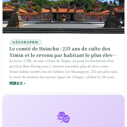
GÉOGRAPHIE
Le comté de Hsinchu : 235 ans de culte des
Yimin et le revenu par habitant le plus élevé
de Taïwan, le long de la même rivière
En hiver 1788, sur une colline de Xinpu, on posa les fondations d'un
pavillon Bao-Zhong pour y enterrer ensemble plus de deux cents
Touqian
Yimin hakka tombés lors de l'affaire Lin Shuangwen. 235 ans plus tard,
le rituel de rotation des quinze ligues de villages, célébré le 20e jour
du septième mois lunaire lors de la fête des Yimin, se poursuit
閱讀全文
toujours. À 5 km de là, dans le district de Zhubei, le revenu par
habitant a atteint 1,442 million de dollars taïwanais en 2025, se
classant premier parmi les 368 cantons et districts de Taïwan, attiré par
l'usine de wafers de 2 nm de TSMC à Baoshan phase 2. Le comté de
Hsinchu compte 67,8 % de population hakka, le taux le plus élevé de
🎭
Taïwan. Mais parmi les 220 000 habitants de Zhubei, siège du comté,
les jeunes hakka capables d'acheter un logement dans leur ville natale
sont de moins en moins nombreux.