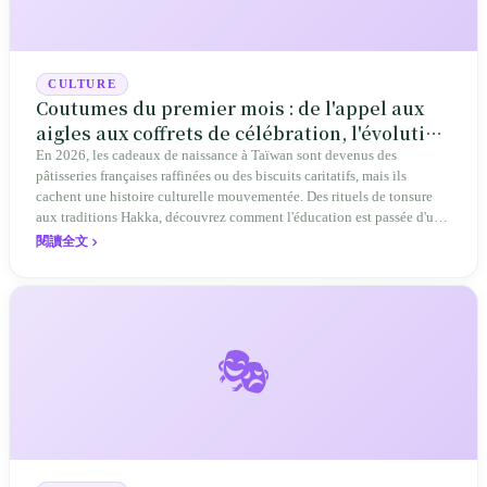
CULTURE
Coutumes du premier mois : de l'appel aux
aigles aux coffrets de célébration, l'évolution
séculaire de la culture parentale à Taïwan
En 2026, les cadeaux de naissance à Taïwan sont devenus des
pâtisseries françaises raffinées ou des biscuits caritatifs, mais ils
cachent une histoire culturelle mouvementée. Des rituels de tonsure
aux traditions Hakka, découvrez comment l'éducation est passée d'un
modèle familial à un modèle social.
閱讀全文
🎭