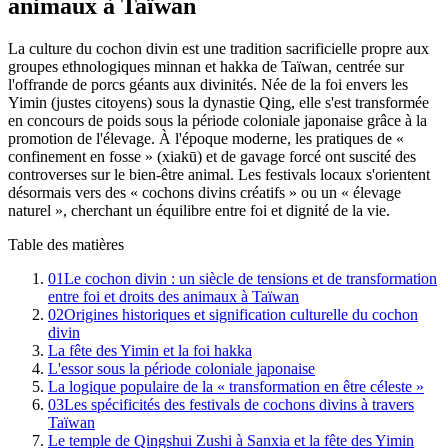
animaux à Taïwan
La culture du cochon divin est une tradition sacrificielle propre aux
groupes ethnologiques minnan et hakka de Taïwan, centrée sur
l'offrande de porcs géants aux divinités. Née de la foi envers les
Yimin (justes citoyens) sous la dynastie Qing, elle s'est transformée
en concours de poids sous la période coloniale japonaise grâce à la
promotion de l'élevage. À l'époque moderne, les pratiques de «
confinement en fosse » (xiakū) et de gavage forcé ont suscité des
controverses sur le bien-être animal. Les festivals locaux s'orientent
désormais vers des « cochons divins créatifs » ou un « élevage
naturel », cherchant un équilibre entre foi et dignité de la vie.
Table des matières
01
Le cochon divin : un siècle de tensions et de transformation
entre foi et droits des animaux à Taïwan
02
Origines historiques et signification culturelle du cochon
divin
La fête des Yimin et la foi hakka
L'essor sous la période coloniale japonaise
La logique populaire de la « transformation en être céleste »
03
Les spécificités des festivals de cochons divins à travers
Taïwan
Le temple de Qingshui Zushi à Sanxia et la fête des Yimin