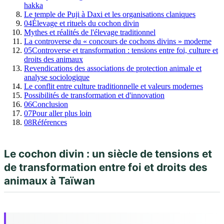
hakka
Le temple de Puji à Daxi et les organisations claniques
04
Élevage et rituels du cochon divin
Mythes et réalités de l'élevage traditionnel
La controverse du « concours de cochons divins » moderne
05
Controverse et transformation : tensions entre foi, culture et
droits des animaux
Revendications des associations de protection animale et
analyse sociologique
Le conflit entre culture traditionnelle et valeurs modernes
Possibilités de transformation et d'innovation
06
Conclusion
07
Pour aller plus loin
08
Références
Le cochon divin : un siècle de tensions et
de transformation entre foi et droits des
animaux à Taïwan