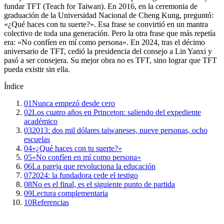
fundar TFT (Teach for Taiwan). En 2016, en la ceremonia de
graduación de la Universidad Nacional de Cheng Kung, preguntó:
«¿Qué haces con tu suerte?». Esa frase se convirtió en un mantra
colectivo de toda una generación. Pero la otra frase que más repetía
era: «No confíen en mí como persona». En 2024, tras el décimo
aniversario de TFT, cedió la presidencia del consejo a Lin Yanxi y
pasó a ser consejera. Su mejor obra no es TFT, sino lograr que TFT
pueda existir sin ella.
Índice
01
Nunca empezó desde cero
02
Los cuatro años en Princeton: saliendo del expediente
académico
03
2013: dos mil dólares taiwaneses, nueve personas, ocho
escuelas
04
«¿Qué haces con tu suerte?»
05
«No confíen en mí como persona»
06
La pareja que revoluciona la educación
07
2024: la fundadora cede el testigo
08
No es el final, es el siguiente punto de partida
09
Lectura complementaria
10
Referencias