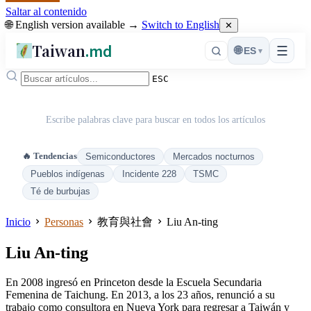
Saltar al contenido
🌐 English version available →
Switch to English
✕
Taiwan
.md
☰
🌐
ES
▾
ESC
Escribe palabras clave para buscar en todos los artículos
🔥 Tendencias
Semiconductores
Mercados nocturnos
Pueblos indígenas
Incidente 228
TSMC
Té de burbujas
Inicio
Personas
教育與社會
Liu An-ting
Liu An-ting
En 2008 ingresó en Princeton desde la Escuela Secundaria
Femenina de Taichung. En 2013, a los 23 años, renunció a su
trabajo como consultora en Nueva York para regresar a Taiwán y