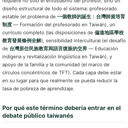
requiere no solo el entusiasmo del profesor, sino un
diseño estructural de todo el sistema: profesorado
estable (el problema de
一個教師的誕生：台灣師資培育
制度
— Formación del profesorado en Taiwán), un
currículo completo (las disposiciones de
偏遠地區學校
教育發展條例全解
), sensibilidad intercultural (el desafío
de
台灣原住民族教育與語言復振的交界
— Educación
indígena y revitalización lingüística en Taiwán), y
apoyo de la familia y la comunidad (el marco de
círculos concéntricos de TFT). Cada capa debe estar
en su lugar para que realmente se pueda reducir la
tasa de pobreza de aprendizaje.
Por qué este término debería entrar en el
debate público taiwanés