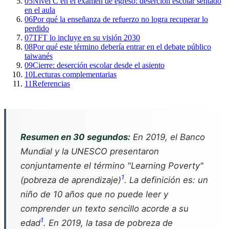
05
Nivel C en el examen de egreso: deserción escolar sentado
en el aula
06
Por qué la enseñanza de refuerzo no logra recuperar lo
perdido
07
TFT lo incluye en su visión 2030
08
Por qué este término debería entrar en el debate público
taiwanés
09
Cierre: deserción escolar desde el asiento
10
Lecturas complementarias
11
Referencias
Resumen en 30 segundos:
En 2019, el Banco
Mundial y la UNESCO presentaron
conjuntamente el término "Learning Poverty"
1
(pobreza de aprendizaje)
. La definición es: un
niño de 10 años que no puede leer y
comprender un texto sencillo acorde a su
1
edad
. En 2019, la tasa de pobreza de