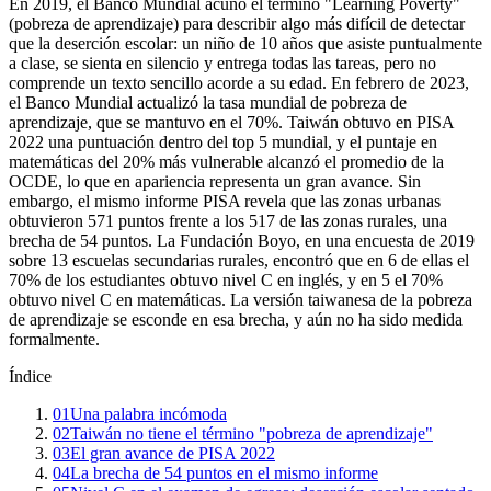
En 2019, el Banco Mundial acuñó el término "Learning Poverty"
(pobreza de aprendizaje) para describir algo más difícil de detectar
que la deserción escolar: un niño de 10 años que asiste puntualmente
a clase, se sienta en silencio y entrega todas las tareas, pero no
comprende un texto sencillo acorde a su edad. En febrero de 2023,
el Banco Mundial actualizó la tasa mundial de pobreza de
aprendizaje, que se mantuvo en el 70%. Taiwán obtuvo en PISA
2022 una puntuación dentro del top 5 mundial, y el puntaje en
matemáticas del 20% más vulnerable alcanzó el promedio de la
OCDE, lo que en apariencia representa un gran avance. Sin
embargo, el mismo informe PISA revela que las zonas urbanas
obtuvieron 571 puntos frente a los 517 de las zonas rurales, una
brecha de 54 puntos. La Fundación Boyo, en una encuesta de 2019
sobre 13 escuelas secundarias rurales, encontró que en 6 de ellas el
70% de los estudiantes obtuvo nivel C en inglés, y en 5 el 70%
obtuvo nivel C en matemáticas. La versión taiwanesa de la pobreza
de aprendizaje se esconde en esa brecha, y aún no ha sido medida
formalmente.
Índice
01
Una palabra incómoda
02
Taiwán no tiene el término "pobreza de aprendizaje"
03
El gran avance de PISA 2022
04
La brecha de 54 puntos en el mismo informe