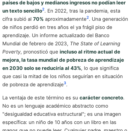
países de bajos y medianos ingresos no podían leer
2
un texto sencillo
. En 2022, tras la pandemia, esta
2
cifra subió al
70%
aproximadamente
. Una generación
de niños perdió en tres años el ya frágil piso de
aprendizaje. Un informe actualizado del Banco
Mundial de febrero de 2023,
The State of Learning
Poverty
, pronosticó que
incluso al ritmo actual de
mejora, la tasa mundial de pobreza de aprendizaje
en 2030 solo se reduciría al 43%
, lo que significa
que casi la mitad de los niños seguirían en situación
3
de pobreza de aprendizaje
.
La ventaja de este término es su
carácter concreto
.
No es un lenguaje académico abstracto como
"desigualdad educativa estructural"; es una imagen
específica: un niño de 10 años con un libro en las
manos que no puede leer. Cualquier padre, maestro o