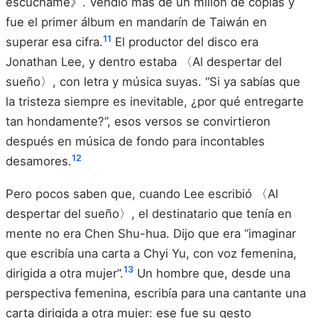
escúchame》. Vendió más de un millón de copias y
fue el primer álbum en mandarín de Taiwán en
11
superar esa cifra.
El productor del disco era
Jonathan Lee, y dentro estaba 〈Al despertar del
sueño〉, con letra y música suyas. “Si ya sabías que
la tristeza siempre es inevitable, ¿por qué entregarte
tan hondamente?”, esos versos se convirtieron
después en música de fondo para incontables
12
desamores.
Pero pocos saben que, cuando Lee escribió 〈Al
despertar del sueño〉, el destinatario que tenía en
mente no era Chen Shu-hua. Dijo que era “imaginar
que escribía una carta a Chyi Yu, con voz femenina,
13
dirigida a otra mujer”.
Un hombre que, desde una
perspectiva femenina, escribía para una cantante una
carta dirigida a otra mujer: ese fue su gesto