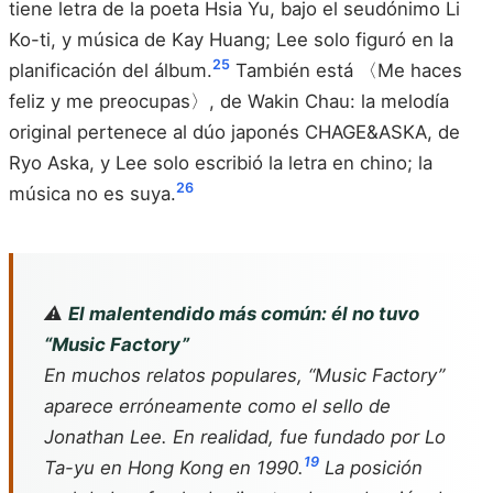
tiene letra de la poeta Hsia Yu, bajo el seudónimo Li
Ko-ti, y música de Kay Huang; Lee solo figuró en la
25
planificación del álbum.
También está 〈Me haces
feliz y me preocupas〉, de Wakin Chau: la melodía
original pertenece al dúo japonés CHAGE&ASKA, de
Ryo Aska, y Lee solo escribió la letra en chino; la
26
música no es suya.
⚠️
El malentendido más común: él no tuvo
“Music Factory”
En muchos relatos populares, “Music Factory”
aparece erróneamente como el sello de
Jonathan Lee. En realidad, fue fundado por Lo
19
Ta-yu en Hong Kong en 1990.
La posición