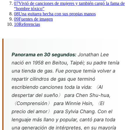
07
Vivió de canciones de mujeres y también cargó la fama de
“hombre tóxico”
08
Una guitarra hecha con sus propias manos
09
Fuentes de imagen
10
Referencias
Panorama en 30 segundos:
Jonathan Lee
nació en 1958 en Beitou, Taipéi; su padre tenía
una tienda de gas. Fue porque temía volver a
repartir cilindros de gas que terminó
escribiendo canciones toda la vida: 〈Al
despertar del sueño〉 para Chen Shu-hua,
〈Comprensión〉 para Winnie Hsin, 〈El
precio del amor〉 para Sylvia Chang. Con el
lenguaje más llano y popular, cantó para toda
una generación de intérpretes, en su mayoría