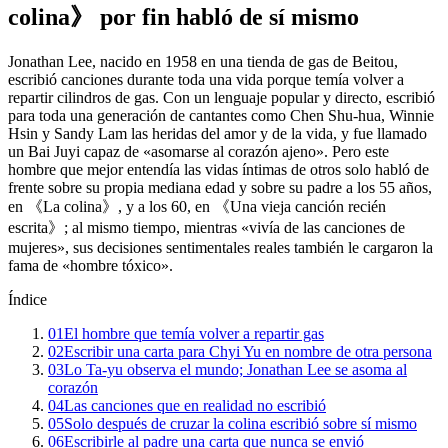
colina》 por fin habló de sí mismo
Jonathan Lee, nacido en 1958 en una tienda de gas de Beitou,
escribió canciones durante toda una vida porque temía volver a
repartir cilindros de gas. Con un lenguaje popular y directo, escribió
para toda una generación de cantantes como Chen Shu-hua, Winnie
Hsin y Sandy Lam las heridas del amor y de la vida, y fue llamado
un Bai Juyi capaz de «asomarse al corazón ajeno». Pero este
hombre que mejor entendía las vidas íntimas de otros solo habló de
frente sobre su propia mediana edad y sobre su padre a los 55 años,
en 《La colina》, y a los 60, en 《Una vieja canción recién
escrita》; al mismo tiempo, mientras «vivía de las canciones de
mujeres», sus decisiones sentimentales reales también le cargaron la
fama de «hombre tóxico».
Índice
01
El hombre que temía volver a repartir gas
02
Escribir una carta para Chyi Yu en nombre de otra persona
03
Lo Ta-yu observa el mundo; Jonathan Lee se asoma al
corazón
04
Las canciones que en realidad no escribió
05
Solo después de cruzar la colina escribió sobre sí mismo
06
Escribirle al padre una carta que nunca se envió