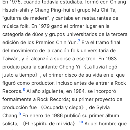
En 1975, cuando todavía estudiaba, formó con Chiang
Hsueh-shih y Chang Ping-hui el grupo Mu Chi Ta,
“guitarra de madera”, y cantaba en restaurantes de
música folk. En 1979 ganó el primer lugar en la
categoría de dúos y grupos universitarios de la tercera
7
edición de los Premios Chin Yun.
Era el tramo final
del movimiento de la canción folk universitaria de
Taiwán, y él alcanzó a subirse a ese tren. En 1983
produjo para la cantante Cheng Yi 《La lluvia llegó
justo a tiempo》, el primer disco de su vida en el que
figuró como productor, incluso antes de entrar a Rock
8
Records.
Al año siguiente, en 1984, se incorporó
formalmente a Rock Records; su primer proyecto de
producción fue 《Ocupada y ciega》, de Sylvia
9
Chang.
En enero de 1986 publicó su primer álbum
10
solista, 《El espíritu de mi vida》.
Aquel hombre que