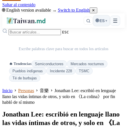
Saltar al contenido
🌐 English version available →
Switch to English
✕
Taiwan
.md
☰
🌐
ES
▾
ESC
Escribe palabras clave para buscar en todos los artículos
🔥 Tendencias
Semiconductores
Mercados nocturnos
Pueblos indígenas
Incidente 228
TSMC
Té de burbujas
Inicio
Personas
音樂
Jonathan Lee: escribió en lenguaje
llano las vidas íntimas de otros, y solo en 《La colina》 por fin
habló de sí mismo
Jonathan Lee: escribió en lenguaje llano
las vidas íntimas de otros, y solo en 《La