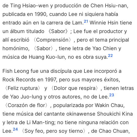
de Ting Hsiao-wen y producción de Chen Hsiu-nan,
publicada en 1990, cuando Lee ni siquiera había
21
entrado aún en la carrera de Lam.
Winnie Hsin tiene
un álbum titulado 《Sabor》; Lee fue el productor y
allí escribió 〈Comprensión〉, pero el tema principal
homónimo, 〈Sabor〉, tiene letra de Yao Chien y
22
música de Huang Kuo-lun, no es obra suya.
Fish Leong fue una discípula que Lee incorporó a
Rock Records en 1997, pero sus mayores éxitos,
〈Feliz ruptura〉 y 〈Dolor que respira〉, tienen letras
23
de Yao Juo-lung y otros autores, no de Lee.
〈Corazón de flor〉, popularizada por Wakin Chau,
tiene música del cantante okinawense Shoukichi Kina
y letra de Li Man-ting; no tiene ninguna relación con
24
Lee.
〈Soy feo, pero soy tierno〉, de Chao Chuan,