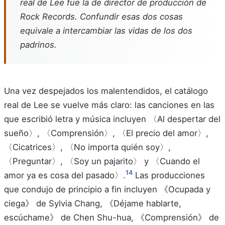
real de Lee fue la de director de producción de
Rock Records. Confundir esas dos cosas
equivale a intercambiar las vidas de los dos
padrinos.
Una vez despejados los malentendidos, el catálogo
real de Lee se vuelve más claro: las canciones en las
que escribió letra y música incluyen 〈Al despertar del
sueño〉, 〈Comprensión〉, 〈El precio del amor〉,
〈Cicatrices〉, 〈No importa quién soy〉,
〈Preguntar〉, 〈Soy un pajarito〉 y 〈Cuando el
14
amor ya es cosa del pasado〉.
Las producciones
que condujo de principio a fin incluyen 《Ocupada y
ciega》 de Sylvia Chang, 《Déjame hablarte,
escúchame》 de Chen Shu-hua, 《Comprensión》 de