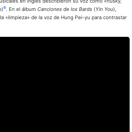
musicales en inglés describieron su voz como «husky,
6
o)
. En el álbum
Canciones de los Bards
(
Yin You
),
izó la «limpieza» de la voz de Hung Pei-yu para contrastar