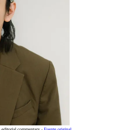
e editorial commentary
·
Fuente original