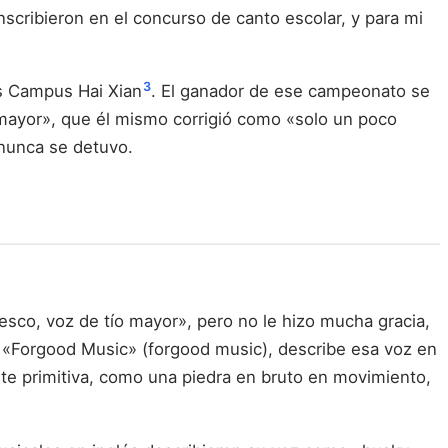
scribieron en el concurso de canto escolar, y para mi
3
gs Campus Hai Xian
. El ganador de ese campeonato se
 mayor», que él mismo corrigió como «solo un poco
 nunca se detuvo.
resco, voz de tío mayor», pero no le hizo mucha gracia,
e, «Forgood Music» (forgood music), describe esa voz en
nte primitiva, como una piedra en bruto en movimiento,