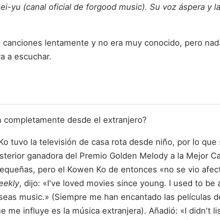
yu (canal oficial de forgood music). Su voz áspera y l
a canciones lentamente y no era muy conocido, pero nada
ra a escuchar.
n completamente desde el extranjero?
o tuvo la televisión de casa rota desde niño, por lo que
posterior ganadora del Premio Golden Melody a la Mejor 
equeñas, pero el Kowen Ko de entonces «no se vio afec
eekly
, dijo: «I've loved movies since young. I used to b
rseas music.» (Siempre me han encantado las películas d
que me influye es la música extranjera). Añadió: «I didn