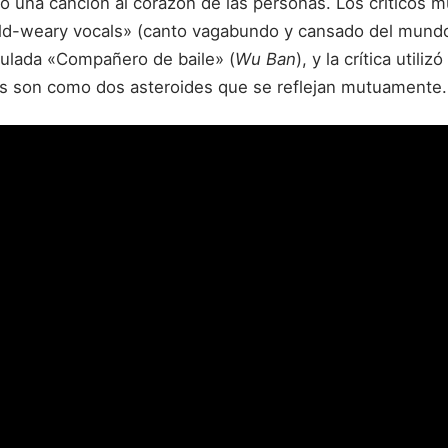
do una canción al corazón de las personas. Los críticos 
rld-weary vocals» (canto vagabundo y cansado del mund
tulada «Compañero de baile» (
Wu Ban
), y la crítica util
tas son como dos asteroides que se reflejan mutuamente.