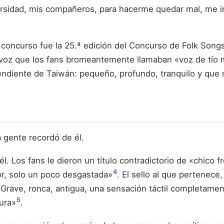
versidad, mis compañeros, para hacerme quedar mal, me in
 concurso fue la 25.ª edición del Concurso de Folk Son
a voz que los fans bromeantemente llamaban «voz de tío
pendiente de Taiwán: pequeño, profundo, tranquilo y que
 gente recordó de él.
. Los fans le dieron un título contradictorio de «chico f
4
or, solo un poco desgastada»
. El sello al que pertenec
 «Grave, ronca, antigua, una sensación táctil completame
5
ura»
.