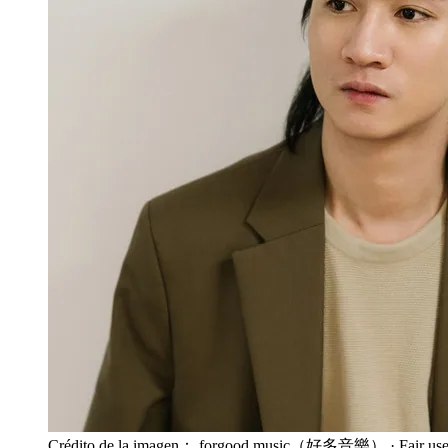
Crédito de la imagen： forgood music（好多音樂）
· Fair us