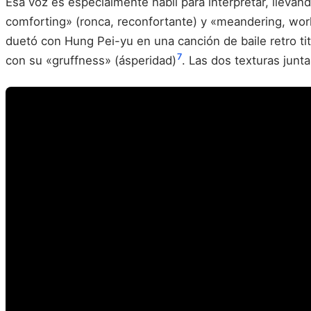
Esa voz es especialmente hábil para interpretar, llevan
comforting» (ronca, reconfortante) y «meandering, wo
duetó con Hung Pei-yu en una canción de baile retro ti
7
con su «gruffness» (ásperidad)
. Las dos texturas jun