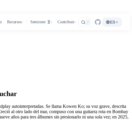
🌐
ro
Recursos
Semionte 🧬
Contribuir
ES
▾
/
▾
▾
▾
cuchar
ldplay autointerpretadas. Se llama Kowen Ko; su voz grave, descrita
Creció al otro lado del mar, compuso con una guitarra rota en Bombay
nueve años para tres álbumes sin presionarlo ni una sola vez; en 2025,