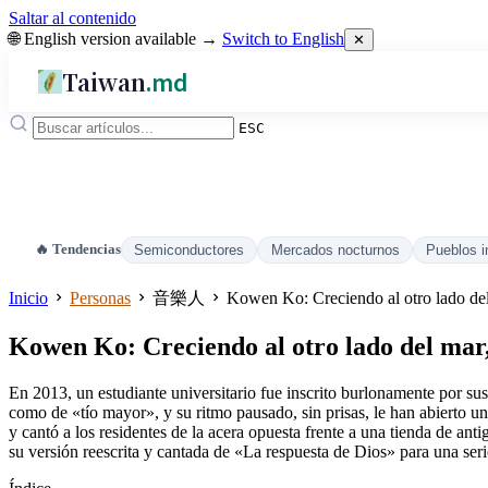
Saltar al contenido
🌐 English version available →
Switch to English
✕
Taiwan
.md
ESC
🔥 Tendencias
Semiconductores
Mercados nocturnos
Pueblos i
Inicio
Personas
音樂人
Kowen Ko: Creciendo al otro lado del 
Kowen Ko: Creciendo al otro lado del mar,
En 2013, un estudiante universitario fue inscrito burlonamente por 
como de «tío mayor», y su ritmo pausado, sin prisas, le han abierto 
y cantó a los residentes de la acera opuesta frente a una tienda de a
su versión reescrita y cantada de «La respuesta de Dios» para una seri