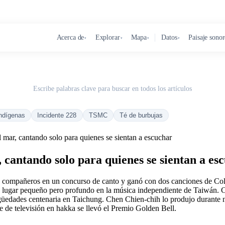
Acerca de
Explorar
Mapa
Datos
Paisaje sono
▾
▾
▾
▾
Escribe palabras clave para buscar en todos los artículos
ndígenas
Incidente 228
TSMC
Té de burbujas
mar, cantando solo para quienes se sientan a escuchar
 cantando solo para quienes se sientan a es
sus compañeros en un concurso de canto y ganó con dos canciones de Co
un lugar pequeño pero profundo en la música independiente de Taiwán. 
ntigüedades centenaria en Taichung. Chen Chien-chih lo produjo durante 
e de televisión en hakka se llevó el Premio Golden Bell.