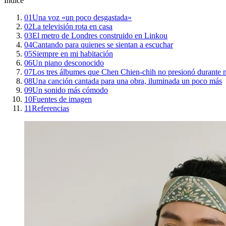
Índice
01
Una voz «un poco desgastada»
02
La televisión rota en casa
03
El metro de Londres construido en Linkou
04
Cantando para quienes se sientan a escuchar
05
Siempre en mi habitación
06
Un piano desconocido
07
Los tres álbumes que Chen Chien-chih no presionó durante 
08
Una canción cantada para una obra, iluminada un poco más
09
Un sonido más cómodo
10
Fuentes de imagen
11
Referencias