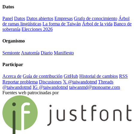
Datos
Panel
Datos
Datos abiertos
Empresas
Grafo de conocimiento
Árbol
de ramas lingüísticas
La forma de Taiwán
Árbol de la vida
Banco de
soberanía
Elecciones 2026
Organismo
Semionte
Anatomía
Diario
Manifiesto
Participar
Acerca de
Guía de contribución
GitHub
Historial de cambios
RSS
Reportar problema
Discusiones
𝕏 @taiwandotmd
Threads
@taiwandotmd
IG @taiwandotmd
taiwanmd@monoame.com
Fuentes web patrocinadas por