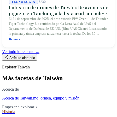
7/30
TECNOLOGÍA
Industria de drones de Taiwán: De aviones de
juguete en Taichung a la lista azul, un boleto
de entrada para Thunder Tiger
El 21 de septiembre de 2025, el dron suicida FPV Overkill de Thunder
Tiger Technology fue certificado por la Lista Azul de UAS del
Departamento de Defensa de EE. UU. (Blue UAS Cleared List), siendo
la primera y única empresa taiwanesa hasta la fecha. De los 39
plataformas completas y 165 componentes de la lista, Taiwán solo
16 min
ocupa un lugar. En abril de 2026, cuatro senadores estadounidenses
bipartidistas presentaron el proyecto de ley "Blue Skies for Taiwan
Ver todo lo reciente →
Act" para establecer un canal rápido para fabricantes taiwaneses; la
Artículo aleatorio
propia existencia del proyecto revela una realidad: Taiwán avanza
demasiado lento, hasta el propio EE. UU. debe legislar para bajar los
Explorar Taiwán
umbrales. Una empresa que lleva cuarenta y seis años fabricando
aviones de juguete teledirigidos en Taichung planea construir su
Más facetas de Taiwán
segunda fábrica en Ohio.
Acerca de
Acerca de Taiwan.md: origen, equipo y misión
Empezar a explorar
Historia