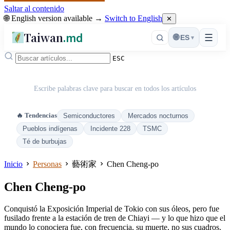
Saltar al contenido
🌐 English version available →
Switch to English
✕
Taiwan
.md
☰
🌐
ES
▾
ESC
Escribe palabras clave para buscar en todos los artículos
🔥 Tendencias
Semiconductores
Mercados nocturnos
Pueblos indígenas
Incidente 228
TSMC
Té de burbujas
Inicio
Personas
藝術家
Chen Cheng-po
Chen Cheng-po
Conquistó la Exposición Imperial de Tokio con sus óleos, pero fue
fusilado frente a la estación de tren de Chiayi — y lo que hizo que el
mundo lo conociera fue, con frecuencia, su muerte, no sus cuadros.