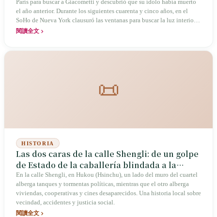
París para buscar a Giacometti y descubrió que su ídolo había muerto
el año anterior. Durante los siguientes cuarenta y cinco años, en el
SoHo de Nueva York clausuró las ventanas para buscar la luz interior;
en 1975, en la galería Lamagna, no vendió ni una sola pintura. En la
閱讀全文
década de 1990, el año en que su padre sufrió una caída, volvió al
humo del incienso del templo Longshan y pintó «Templo centenario».
En 2008 se estableció en Jinzun, Taitung, a los sesenta y cinco años;
cuando en 2025 se inauguró el Centro de Arte Paul Chiang, ya tenía
ochenta y tres.
📜
HISTORIA
Las dos caras de la calle Shengli: de un golpe
de Estado de la caballería blindada a la
memoria de Hukou como «gran
En la calle Shengli, en Hukou (Hsinchu), un lado del muro del cuartel
alberga tanques y tormentas políticas, mientras que el otro alberga
estacionamiento»
viviendas, cooperativas y cines desaparecidos. Una historia local sobre
vecindad, accidentes y justicia social.
閱讀全文