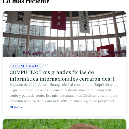
Lo más reciente
8/8
TECNOLOGÍA
COMPUTEX: Tres grandes ferias de
informática internacionales cerraron dos; la
que queda crece en Taipéi
En junio de 2026, Jensen Huang subió al escenario de Taipéi diciendo
«Qué bueno volver a casa», con el trasfondo mostrando zongzi de
cerdo y patas de cerdo. Esa misma semana, tres CEOs se turnaron para
dar conferencias; la taiwanesa HIWIN de Taichung cruzó por primera
vez la frontera para conectar reductores a las articulaciones de los
28 min
robots humanoides. Las alemanas CeBIT y estadounidenses COMDEX
cerraron sus stands; esta feria de 45 años de antigüedad en Taipéi crece
porque está arraigada en la isla donde se ensambla realmente el 90%
de los servidores de IA del mundo.