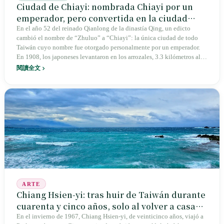
Ciudad de Chiayi: nombrada Chiayi por un
emperador, pero convertida en la ciudad
provincial más fácil de pasar por alto
En el año 52 del reinado Qianlong de la dinastía Qing, un edicto
cambió el nombre de “Zhuluo” a “Chiayi”: la única ciudad de todo
Taiwán cuyo nombre fue otorgado personalmente por un emperador.
En 1908, los japoneses levantaron en los arrozales, 3.3 kilómetros al
suroeste de esta ciudad, el primer monumento del mundo al trópico de
閱讀全文
Cáncer. En 1931, el equipo heterogéneo de tres grupos étnicos de la
Escuela Agrícola y Forestal de Chiayi llegó al subcampeonato en
Koshien. El 25 de marzo de 1947, el pintor Chen Cheng-po fue atado
y fusilado frente a la estación de tren; su cadáver permaneció tres días
en la calle. Hoy, la Ciudad de Chiayi tiene 260,000 habitantes y 60
kilómetros cuadrados, no cuenta con estación de tren de alta
velocidad, está completamente rodeada por el Condado de Chiayi y es
un espécimen de ciudad mediana taiwanesa.
ARTE
Chiang Hsien-yi: tras huir de Taiwán durante
cuarenta y cinco años, solo al volver a casa
pudo pintar las mejores obras de su vida
En el invierno de 1967, Chiang Hsien-yi, de veinticinco años, viajó a