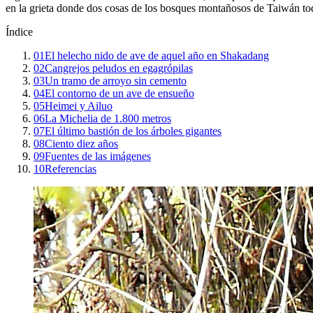
en la grieta donde dos cosas de los bosques montañosos de Taiwán to
Índice
01
El helecho nido de ave de aquel año en Shakadang
02
Cangrejos peludos en egagrópilas
03
Un tramo de arroyo sin cemento
04
El contorno de un ave de ensueño
05
Heimei y Ailuo
06
La Michelia de 1.800 metros
07
El último bastión de los árboles gigantes
08
Ciento diez años
09
Fuentes de las imágenes
10
Referencias