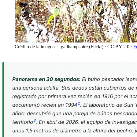
Crédito de la imagen： gailhampshire (Flickr)
· CC BY 2.0
·
F
Panorama en 30 segundos:
El búho pescador leon
una persona adulta. Sus dedos están cubiertos de p
registrado por primera vez recién en 1916 por el 
2
documentó recién en 1994
. El laboratorio de Sun
años: descubrió que una pareja de búhos pescadore
3
territorio
. En abril de 2026, el equipo de investig
unos 1,5 metros de diámetro a la altura del pecho, 