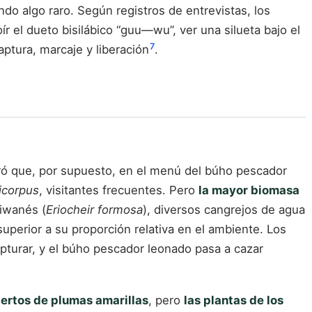
ndo algo raro. Según registros de entrevistas, los
ír el dueto bisilábico “guu—wu”, ver una silueta bajo el
7
aptura, marcaje y liberación
.
tró que, por supuesto, en el menú del búho pescador
icorpus
, visitantes frecuentes. Pero
la mayor biomasa
aiwanés (
Eriocheir formosa
), diversos cangrejos de agua
perior a su proporción relativa en el ambiente. Los
capturar, y el búho pescador leonado pasa a cazar
iertos de plumas amarillas
, pero
las plantas de los