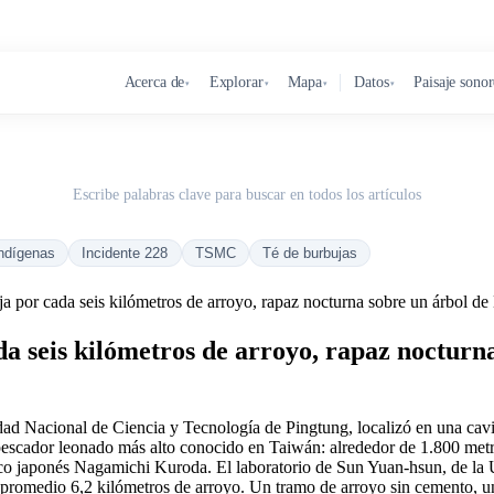
Acerca de
Explorar
Mapa
Datos
Paisaje sono
▾
▾
▾
▾
Escribe palabras clave para buscar en todos los artículos
ndígenas
Incidente 228
TSMC
Té de burbujas
a por cada seis kilómetros de arroyo, rapaz nocturna sobre un árbol de
a seis kilómetros de arroyo, rapaz nocturna
dad Nacional de Ciencia y Tecnología de Pingtung, localizó en una cavid
pescador leonado más alto conocido en Taiwán: alrededor de 1.800 metro
ico japonés Nagamichi Kuroda. El laboratorio de Sun Yuan-hsun, de la 
 en promedio 6,2 kilómetros de arroyo. Un tramo de arroyo sin cemento, 