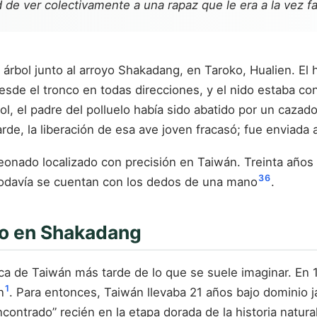
d de ver colectivamente a una rapaz que le era a la vez f
rbol junto al arroyo Shakadang, en Taroko, Hualien. El 
esde el tronco en todas direcciones, y el nido estaba co
ol, el padre del polluelo había sido abatido por un cazad
rde, la liberación de esa ave joven fracasó; fue enviada 
leonado localizado con precisión en Taiwán. Treinta año
3
6
n todavía se cuentan con los dedos de una mano
.
ño en Shakadang
ica de Taiwán más tarde de lo que se suele imaginar. En
1
n
. Para entonces, Taiwán llevaba 21 años bajo dominio ja
ntrado” recién en la etapa dorada de la historia natural