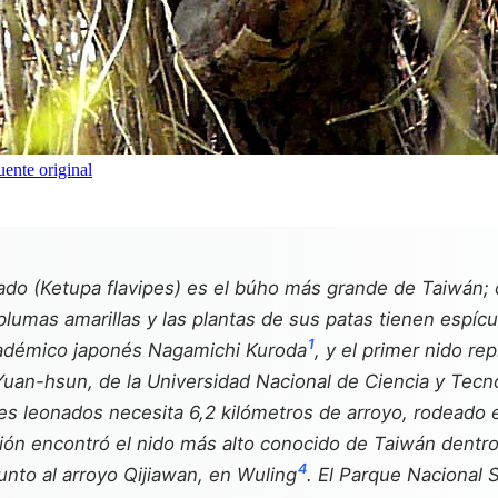
uente original
ado (
Ketupa flavipes
) es el búho más grande de Taiwán; c
lumas amarillas y las plantas de sus patas tienen espícu
1
académico japonés Nagamichi Kuroda
, y el primer nido r
 Yuan-hsun, de la Universidad Nacional de Ciencia y Tecn
s leonados necesita 6,2 kilómetros de arroyo, rodeado 
ación encontró el nido más alto conocido de Taiwán dentro
4
junto al arroyo Qijiawan, en Wuling
. El Parque Nacional 