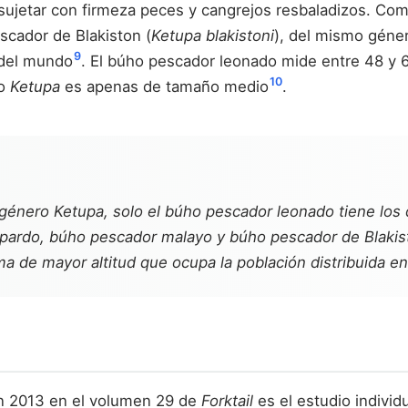
 sujetar con firmeza peces y cangrejos resbaladizos. Co
scador de Blakiston (
Ketupa blakistoni
), del mismo géner
9
 del mundo
. El búho pescador leonado mide entre 48 y
10
ro
Ketupa
es apenas de tamaño medio
.
l género
Ketupa
, solo el búho pescador leonado tiene lo
ardo, búho pescador malayo y búho pescador de Blakis
ima de mayor altitud que ocupa la población distribuida e
en 2013 en el volumen 29 de
Forktail
es el estudio individ