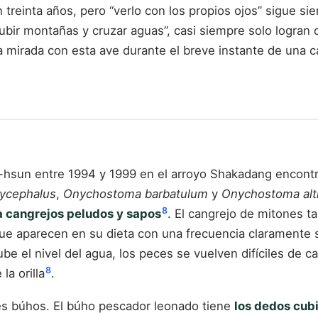
treinta años, pero “verlo con los propios ojos” sigue sie
ubir montañas y cruzar aguas”, casi siempre solo logran o
la mirada con esta ave durante el breve instante de una c
an-hsun entre 1994 y 1999 en el arroyo Shakadang encon
hycephalus
,
Onychostoma barbatulum
y
Onychostoma alt
8
 a cangrejos peludos y sapos
. El cangrejo de mitones t
ue aparecen en su dieta con una frecuencia claramente su
ube el nivel del agua, los peces se vuelven difíciles de 
8
la orilla
.
des búhos. El búho pescador leonado tiene
los dedos cub