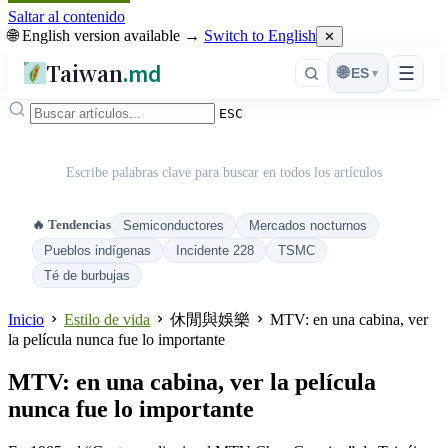
Saltar al contenido
🌐 English version available →
Switch to English
✕
Taiwan
.md
☰
🌐
ES
▾
ESC
Escribe palabras clave para buscar en todos los artículos
🔥 Tendencias
Semiconductores
Mercados nocturnos
Pueblos indígenas
Incidente 228
TSMC
Té de burbujas
Inicio
Estilo de vida
休閒與娛樂
MTV: en una cabina, ver
la película nunca fue lo importante
MTV: en una cabina, ver la película
nunca fue lo importante