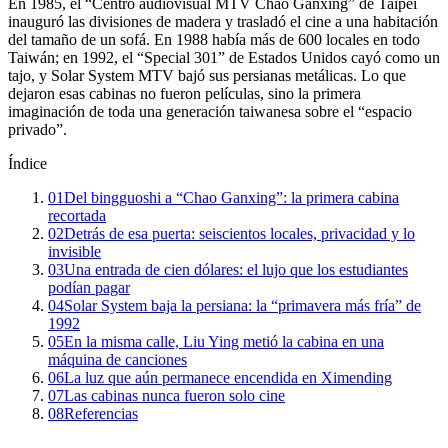
En 1985, el “Centro audiovisual MTV Chao Ganxing” de Taipéi
inauguró las divisiones de madera y trasladó el cine a una habitación
del tamaño de un sofá. En 1988 había más de 600 locales en todo
Taiwán; en 1992, el “Special 301” de Estados Unidos cayó como un
tajo, y Solar System MTV bajó sus persianas metálicas. Lo que
dejaron esas cabinas no fueron películas, sino la primera
imaginación de toda una generación taiwanesa sobre el “espacio
privado”.
Índice
01
Del bingguoshi a “Chao Ganxing”: la primera cabina
recortada
02
Detrás de esa puerta: seiscientos locales, privacidad y lo
invisible
03
Una entrada de cien dólares: el lujo que los estudiantes
podían pagar
04
Solar System baja la persiana: la “primavera más fría” de
1992
05
En la misma calle, Liu Ying metió la cabina en una
máquina de canciones
06
La luz que aún permanece encendida en Ximending
07
Las cabinas nunca fueron solo cine
08
Referencias