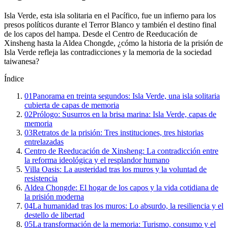
Isla Verde, esta isla solitaria en el Pacífico, fue un infierno para los
presos políticos durante el Terror Blanco y también el destino final
de los capos del hampa. Desde el Centro de Reeducación de
Xinsheng hasta la Aldea Chongde, ¿cómo la historia de la prisión de
Isla Verde refleja las contradicciones y la memoria de la sociedad
taiwanesa?
Índice
01
Panorama en treinta segundos: Isla Verde, una isla solitaria
cubierta de capas de memoria
02
Prólogo: Susurros en la brisa marina: Isla Verde, capas de
memoria
03
Retratos de la prisión: Tres instituciones, tres historias
entrelazadas
Centro de Reeducación de Xinsheng: La contradicción entre
la reforma ideológica y el resplandor humano
Villa Oasis: La austeridad tras los muros y la voluntad de
resistencia
Aldea Chongde: El hogar de los capos y la vida cotidiana de
la prisión moderna
04
La humanidad tras los muros: Lo absurdo, la resiliencia y el
destello de libertad
05
La transformación de la memoria: Turismo, consumo y el