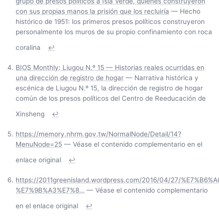
grupo de presos políticos a Isla Verde, quienes construyeron
con sus propias manos la prisión que los recluiría
— Hecho
histórico de 1951: los primeros presos políticos construyeron
personalmente los muros de su propio confinamiento con roca
coralina
↩
BIOS Monthly: Liugou N.º 15 — Historias reales ocurridas en
una dirección de registro de hogar
— Narrativa histórica y
escénica de Liugou N.º 15, la dirección de registro de hogar
común de los presos políticos del Centro de Reeducación de
Xinsheng
↩
https://memory.nhrm.gov.tw/NormalNode/Detail/14?
MenuNode=25
— Véase el contenido complementario en el
enlace original
↩
https://2011greenisland.wordpress.com/2016/04/27/%E7
%E7%9B%A3%E7%8…
— Véase el contenido complementario
en el enlace original
↩