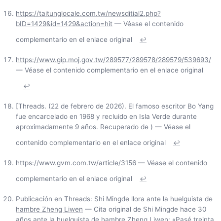
https://taitunglocale.com.tw/newsditial2.php?
bID=1429&id=1429&action=hit
— Véase el contenido
complementario en el enlace original
↩
https://www.gip.moj.gov.tw/289577/289578/289579/539693/
— Véase el contenido complementario en el enlace original
↩
[Threads. (22 de febrero de 2026). El famoso escritor Bo Yang
fue encarcelado en 1968 y recluido en Isla Verde durante
aproximadamente 9 años. Recuperado de
) — Véase el
contenido complementario en el enlace original
↩
https://www.gvm.com.tw/article/3156
— Véase el contenido
complementario en el enlace original
↩
Publicación en Threads: Shi Mingde llora ante la huelguista de
hambre Zheng Liwen
— Cita original de Shi Mingde hace 30
años ante la huelguista de hambre Zheng Liwen: «Pasé treinta