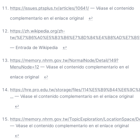
https://issues.ptsplus.tv/articles/10641/
— Véase el contenido
complementario en el enlace original
↩
https://zh.wikipedia.org/zh-
tw/%E7%B6%A0%E5%B3%B6%E7%8D%84%E4%B8%AD%E7%B5
— Entrada de Wikipedia
↩
https://memory.nhrm.gov.tw/NormalNode/Detail/149?
MenuNode=12
— Véase el contenido complementario en el
enlace original
↩
https://hre.pro.edu.tw/storage/files/114%E5%B9%B44%
…
— Véase el contenido complementario en el enlace original
↩
https://memory.nhrm.gov.tw/TopicExploration/LocationSpace/De
— Véase el contenido complementario en el enlace original
↩