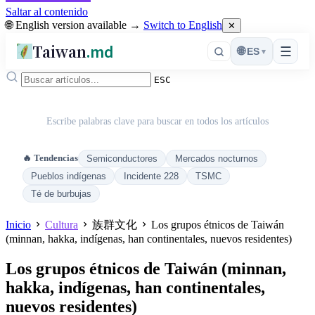
Saltar al contenido
🌐 English version available →
Switch to English
✕
Taiwan
.md
☰
🌐
ES
▾
ESC
Escribe palabras clave para buscar en todos los artículos
🔥 Tendencias
Semiconductores
Mercados nocturnos
Pueblos indígenas
Incidente 228
TSMC
Té de burbujas
Inicio
Cultura
族群文化
Los grupos étnicos de Taiwán
(minnan, hakka, indígenas, han continentales, nuevos residentes)
Los grupos étnicos de Taiwán (minnan,
hakka, indígenas, han continentales,
nuevos residentes)