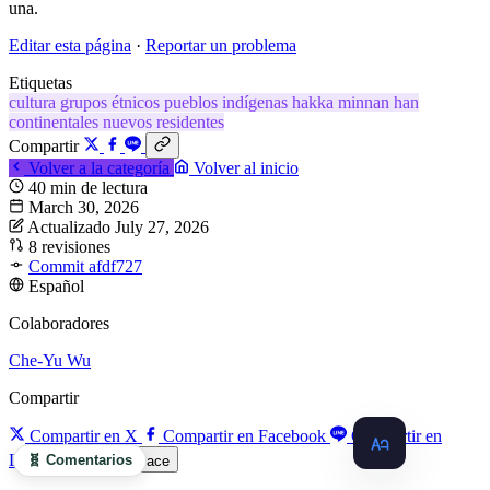
una.
Editar esta página
·
Reportar un problema
Etiquetas
cultura
grupos étnicos
pueblos indígenas
hakka
minnan
han
continentales
nuevos residentes
Compartir
Volver a la categoría
Volver al inicio
40 min de lectura
March 30, 2026
Actualizado July 27, 2026
8 revisiones
Commit afdf727
Español
Colaboradores
Che-Yu Wu
Compartir
Compartir en X
Compartir en Facebook
Compartir en
LINE
🧬 Comentarios
Copiar enlace