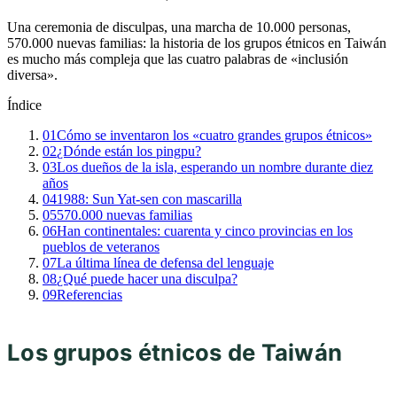
Una ceremonia de disculpas, una marcha de 10.000 personas,
570.000 nuevas familias: la historia de los grupos étnicos en Taiwán
es mucho más compleja que las cuatro palabras de «inclusión
diversa».
Índice
01
Cómo se inventaron los «cuatro grandes grupos étnicos»
02
¿Dónde están los pingpu?
03
Los dueños de la isla, esperando un nombre durante diez
años
04
1988: Sun Yat-sen con mascarilla
05
570.000 nuevas familias
06
Han continentales: cuarenta y cinco provincias en los
pueblos de veteranos
07
La última línea de defensa del lenguaje
08
¿Qué puede hacer una disculpa?
09
Referencias
Los grupos étnicos de Taiwán