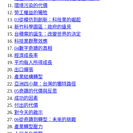
環境污染的代價
勞工權益的犧牲
03
從模仿到創新：科技業的崛起
新竹科學園區：政府的遠見
台積電的誕生：改變世界的決定
科技業群聚效應
04
數字奇蹟的真相
經濟成長率
平均每人所得成長
出口擴張
產業結構轉型
亞洲四小龍：台灣的獨特路徑
05
奇蹟的代價與反思
成功的因素
付出的代價
對今天的啟示
06
從奇蹟到轉型：未來的挑戰
產業轉型壓力