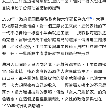
女工的血汗是這場奇蹟最沉重的一面，但同一批人也在無
意間推動了台灣社會結構的翻轉。
5
1968年，政府把國民義務教育從六年延長為九年
，大專
院校跟著大量增設。對一個工廠女工來說，這代表她的下
一代不必像她一樣國小畢業就進工廠——技職教育體系逐
漸完善，留學也成為中產家庭常見的選擇。傳統地主階級
隨土地改革沒落，工商業者與專業技術人員的社會地位跟
著上升，一批新興中產階級就在這個過程裡形成。
農村人口同時大量流向台北、高雄等都會區，工業區周邊
冒出新市鎮，核心家庭逐漸取代大家庭成為主流。而加工
出口區、電子業與紡織業提供的穩定就業機會，也讓女性
第一次大規模擁有自己的收入——經濟獨立帶來的不只是
薪水，還有職場技能的累積，傳統「女人只能顧家」的角
色觀念，在這個過程裡慢慢鬆動，女性的政治參與也在
1980年代後明顯增加。