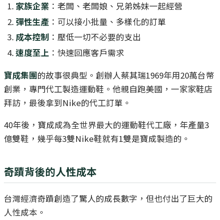
家族企業
：老闆、老闆娘、兄弟姊妹一起經營
彈性生產
：可以接小批量、多樣化的訂單
成本控制
：壓低一切不必要的支出
速度至上
：快速回應客戶需求
寶成集團
的故事很典型。創辦人蔡其瑞1969年用20萬台幣
創業，專門代工製造運動鞋。他親自跑美國，一家家鞋店
拜訪，最後拿到Nike的代工訂單。
40年後，寶成成為全世界最大的運動鞋代工廠，年產量3
億雙鞋，幾乎每3雙Nike鞋就有1雙是寶成製造的。
奇蹟背後的人性成本
台灣經濟奇蹟創造了驚人的成長數字，但也付出了巨大的
人性成本。