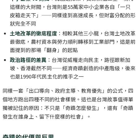
這樣的大財閥，台灣則是55萬家中小企業各自「一只
皮箱走天下」——同樣達到高速成長，但財富分配的形
狀完全不同
土地改革的徹底程度
：相較其他三小龍，台灣土地改革
最徹底，農村資本與勞力順利轉移到工業部門，這是前
面提到的那場「翻身」的起點
政治路徑的差異
：台灣從威權走向民主，路徑跟新加
坡、香港截然不同——經濟奇蹟創造的中產階級，後來
也是1990年代民主化的推手之一
同樣一套「出口導向、政府主導、教育優先」的公式，四
個地方跑出四種不同的社會樣貌。這也是台灣故事值得單
獨被記住的原因：不只是「奇蹟怎麼發生」，還有「奇蹟
發生在誰身上、留下什麼樣的社會」。
奇蹟的代價與反思