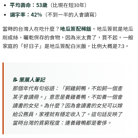
平均壽命：53歲
（比現在短30年）
識字率：42%
（不到一半的人會讀寫）
當時的台灣人在吃什麼？
地瓜簽配稀飯
。地瓜簽就是地瓜
削成絲、曬乾保存的食物，因為米太貴了，買不起。一般
家庭的「好日子」是地瓜簽配白米飯，比例大概是7:3。
📝 策展人筆記
那個年代有句俗語：「飼雞飼鴨，不如飼一個查
某子會讀冊。」意思是養雞養鴨，不如養一個會
讀書的女兒。為什麼？因為會讀書的女兒可以嫁
給公務員，家裡就有穩定收入了。這句話反映了
當時台灣的貧窮程度：連養雞鴨都是奢侈。