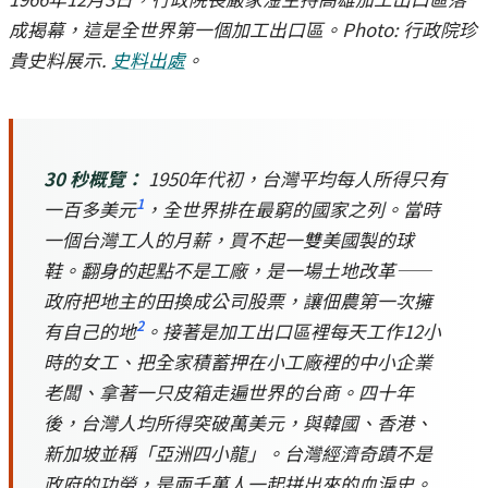
成揭幕，這是全世界第一個加工出口區。Photo: 行政院珍
貴史料展示.
史料出處
。
30 秒概覽：
1950年代初，台灣平均每人所得只有
1
一百多美元
，全世界排在最窮的國家之列。當時
一個台灣工人的月薪，買不起一雙美國製的球
鞋。翻身的起點不是工廠，是一場土地改革——
政府把地主的田換成公司股票，讓佃農第一次擁
2
有自己的地
。接著是加工出口區裡每天工作12小
時的女工、把全家積蓄押在小工廠裡的中小企業
老闆、拿著一只皮箱走遍世界的台商。四十年
後，台灣人均所得突破萬美元，與韓國、香港、
新加坡並稱「亞洲四小龍」。台灣經濟奇蹟不是
政府的功勞，是兩千萬人一起拼出來的血淚史。