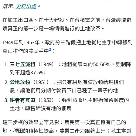
展示.
史料出處
。
在加工出口區、在十大建設、在台積電之前，台灣經濟奇
蹟真正的第一步是一場悄悄進行的土地改革。
1949年到1953年，政府分三階段把土地從地主手中轉移到
2
真正耕作的農民手中
：
三七五減租
（1949）：地租從原本的50-60%，強制降
到不超過37.5%
公地放領
（1951）：把公有耕地有償放領給現耕佃
農，讓他們用分期付款買下自己種了一輩子的地
耕者有其田
（1953）：強制徵收地主超過保留額度的
土地，轉售給沒有地的佃農
這三步棋的效果立竿見影：農民第一次真正擁有自己的
地，種田的積極性提高，農業生產力跟著上升；地主拿到