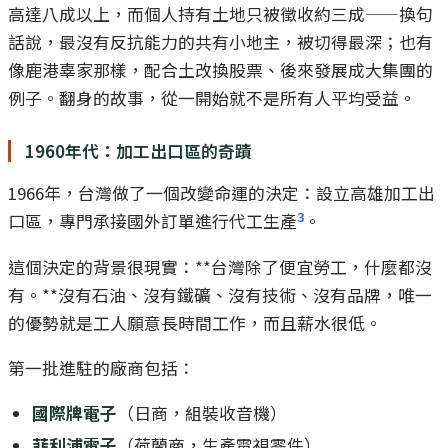
高達八成以上，而個人持有土地只被徵收約三成——換句
話說，最沒有反抗能力的共有小地主，被切得最深；也有
像鹿港辜家那樣，配合土改換股票、後來發展成大集團的
例子。翻身的故事，從一開始就不是所有人平均受益。
1960年代：加工出口區的奇蹟
1966年，台灣做了一個改變命運的決定：設立高雄加工出
3
口區，專門承接國外訂單進行代工生產
。
這個決定的背景很現實：**台灣除了便宜勞工，什麼都沒
有。**沒有石油、沒有鐵礦、沒有技術、沒有品牌，唯一
的優勢就是工人願意長時間工作，而且薪水很低。
第一批進駐的廠商包括：
國際牌電子
（日商，組裝收音機）
菲利浦電子
（荷蘭商，生產電視零件）