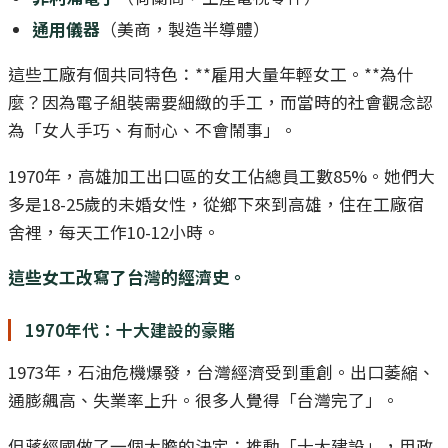
通用儀器
（美商，製造半導體）
這些工廠有個共同特色：**雇用大量年輕女工。**為什
麼？因為電子組裝需要細緻的手工，而當時的社會觀念認
為「女人手巧、有耐心、不會鬧事」。
1970年，高雄加工出口區的女工佔總員工數85%。她們大
多是18-25歲的未婚女性，從鄉下來到高雄，住在工廠宿
舍裡，每天工作10-12小時。
這些女工改寫了台灣的經濟史。
1970年代：十大建設的豪賭
1973年，石油危機爆發，台灣經濟受到重創。出口萎縮、
通膨飆高、失業率上升。很多人覺得「台灣完了」。
但蔣經國做了一個大膽的決定：推動「十大建設」，用政