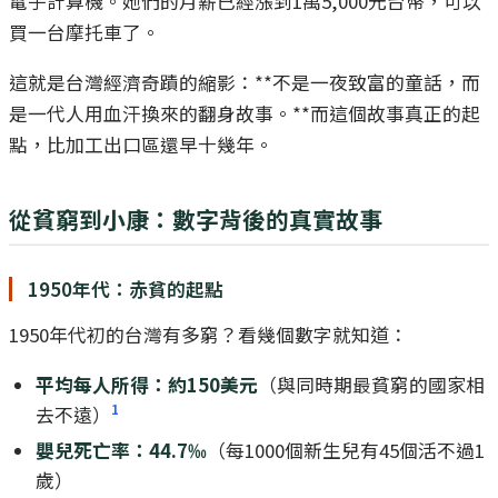
電子計算機。她們的月薪已經漲到1萬5,000元台幣，可以
買一台摩托車了。
這就是台灣經濟奇蹟的縮影：**不是一夜致富的童話，而
是一代人用血汗換來的翻身故事。**而這個故事真正的起
點，比加工出口區還早十幾年。
從貧窮到小康：數字背後的真實故事
1950年代：赤貧的起點
1950年代初的台灣有多窮？看幾個數字就知道：
平均每人所得：約150美元
（與同時期最貧窮的國家相
1
去不遠）
嬰兒死亡率：44.7‰
（每1000個新生兒有45個活不過1
歲）