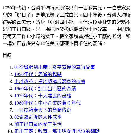
1950年代初，台灣平均每人所得只有一百多美元，一位農家女
兒的「好日子」是地瓜簽配三成白米。四十年後，台灣人均所
得突破萬美元，躋身「亞洲四小龍」。但這段翻身史的起點不
是加工出口區，是一場把地契換成機會的土地改革——中間還
有每天工作12小時的女工、把全家積蓄押進小工廠的老闆，和
一場外匯存底只有10億美元卻砸下兩千億的豪賭。
目錄
01
從貧窮到小康：數字背後的真實故事
1950年代：赤貧的起點
土地改革：把地契換成翻身的機會
1960年代：加工出口區的奇蹟
1970年代：十大建設的豪賭
1980年代：中小企業的黃金年代
一只皮箱走天下的台商傳奇
02
奇蹟背後的人性成本
加工出口區的女工生活
走出工廠：教育、都市與女性地位的翻轉