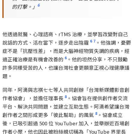
6
的打擊。」
他透過就醫、心理諮商、rTMS 治療，並學習改變對自己
6
7
說話的方式、活在當下，逐步走出陰霾
。他強調，憂鬱
症不是「抗壓性差」，而是大腦神經物質失調的疾病，經
6
過正確治療是有機會改善的
。他的坦然分享，不只鼓勵
許多同樣受苦的人，也讓台灣社會更願意正視心理健康議
題。
同年，阿滴與志祺七七等人共同創辦「台灣新媒體影音創
8
作者協會」，並擔任理事長
。協會旨在提供創作者交流
平台、解決共同問題，並建立互助生態。阿滴希望讓台灣
8
創作者之間形成更多「彼此幫助」的風氣
。協會成立
後，已吸引超過 500 位 YouTuber 加入，並舉辦近百場創
作者小聚，他也因此被粉絲親切稱為「YouTube 界里長