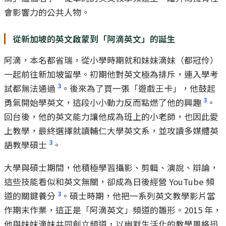
會影響力的公共人物。
從新加坡的英文啟蒙到「阿滴英文」的誕生
阿滴，本名都省瑞，從小學時期就和妹妹滴妹（都冠伶）
一起前往新加坡留學。初期他對英文極為排斥，連入學考
3
試都無法通過
。後來為了買一張「遊戲王卡」，他鼓起
3
勇氣開始學英文，這段小小動力反而點燃了他的興趣
。
回台後，他的英文能力讓他成為班上的小老師，也因此愛
上教學，最終選擇就讀輔仁大學英文系，並攻讀多媒體英
3
語教學碩士
。
大學與碩士期間，他積極學習攝影、剪輯、演說、辯論，
這些技能看似和英文無關，卻成為日後經營 YouTube 頻
3
道的關鍵養分
。碩士時期，他把一系列英文教學影片當
作期末作業，這正是「阿滴英文」頻道的雛形。2015 年，
他與妹妹滴妹共同創立頻道，以幽默生活化的教學風格迅