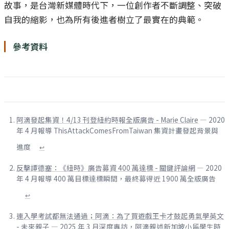
故事，是台灣新媒體時代下，一位創作者不斷調整、突破
自我的縮影，也為所有後進者樹立了最實在的典範。
參考資料
阿滴發起集資！4/13 刊登紐約時報全版廣告 - Marie Claire
— 2020
年 4 月報導 ThisAttackComesFromTaiwan 集資計畫發起背景與
進度
↩
反擊譚德塞：《紐時》廣告募資 400 萬達標 - 關鍵評論網
— 2020
年 4 月報導 400 萬目標達標瞬間，最終募得近 1900 萬全版廣告
↩
連入學考試都無法通過；阿滴：為了買遊戲王卡才鼓起勇氣學英文
- 未來親子
— 2025 年 3 月深度專訪，阿滴親述新加坡小留學生時