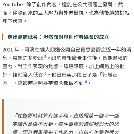
YouTuber 除了創作內容，還能在公共議題上發聲。然
而，伴隨而來的巨大壓力與外界檢視，也為他後續的挑戰
埋下伏筆。
走出憂鬱低谷：坦然面對與創作者協會的成立
2021 年，阿滴在個人頻道公開自己罹患憂鬱症近一年的消
5
息，震驚許多粉絲
。紐約時報廣告事件後，長期累積的
壓力、對工作表現的焦慮、睡眠障礙，加上網路上的批
6
評，讓他陷入低谷
。他曾形容那段日子是「行屍走
6
肉」，錄影時連照逐字稿念都做不到
。
「在錄影時就算有逐字稿，直接照稿一個字一個
字讀也會做不太到。這件事真的造成我很大的恐
慌，因為嚴重喪失工作能力，自信心也受到很大