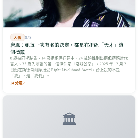
8/8
人物
唐鳳：她每一次有名的決定，都是在拒絕「天才」這
個標籤
8 歲被同學踹昏、14 歲拒絕保送建中、24 歲跨性別出櫃但拒絕當代
言人、35 歲入閣談的第一個條件是「沒辦公室」。2025 年 12 月 2
日她在斯德哥爾摩接受 Right Livelihood Award，台上說的不是
「我」，是「我們」。
14 分鐘
🏛️