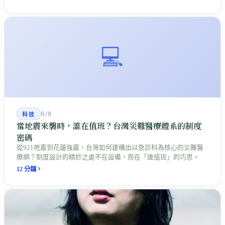
歲，比前一年多了十歲。承擔代價的另外幾群人——救濟被駁回
的、離開醫院的、被關在宿舍裡的——很多到今天都沒有被算進任
何一份統計。
💻
8/8
科技
當地震來襲時，誰在值班？台灣災難醫療體系的制度
密碼
從921地震到花蓮強震，台灣如何建構出以急診科為核心的災難醫
療網？制度設計的精妙之處不在設備，而在「誰值班」的巧思。
12 分鐘