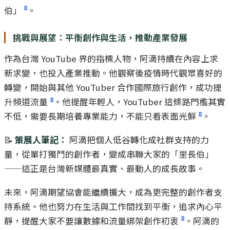
8
伯」
。
挑戰與展望：平衡創作與生活，推動產業發展
作為台灣 YouTube 界的指標人物，阿滴持續在內容上求
新求變，也投入產業推動。他觀察後疫情時代觀眾喜好的
轉變，開始與其他 YouTuber 合作國際旅行創作，成功提
8
升頻道流量
。他提醒年輕人，YouTuber 這條路門檻其實
8
不低，需要長期培養專業能力，不能只看表面光鮮
。
📝
策展人筆記：
阿滴把個人低谷轉化成社群支持的力
量，從單打獨鬥的創作者，變成串聯大家的「里長伯」
——這正是台灣新媒體最真實、最動人的成長故事。
未來，阿滴期望協會能繼續擴大，成為更完整的創作者支
持系統。他也努力在生活與工作間找到平衡，追求內心平
8
靜，提醒大家不要讓數據和流量綁架創作初衷
。阿滴的