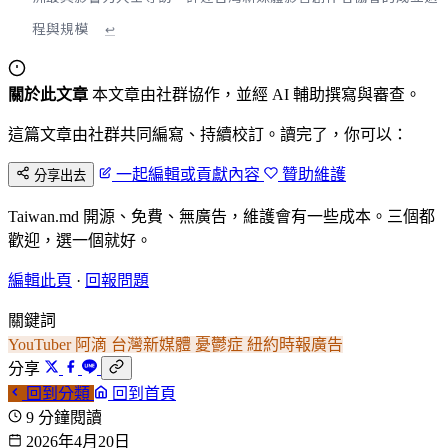
程與規模
↩
關於此文章
本文章由社群協作，並經 AI 輔助撰寫與審查。
這篇文章由社群共同編寫、持續校訂。讀完了，你可以：
一起編輯或貢獻內容
贊助維護
分享出去
Taiwan.md 開源、免費、無廣告，維護會有一些成本。三個都
歡迎，選一個就好。
編輯此頁
·
回報問題
關鍵詞
YouTuber
阿滴
台灣新媒體
憂鬱症
紐約時報廣告
分享
回到分類
回到首頁
9 分鐘閱讀
2026年4月20日