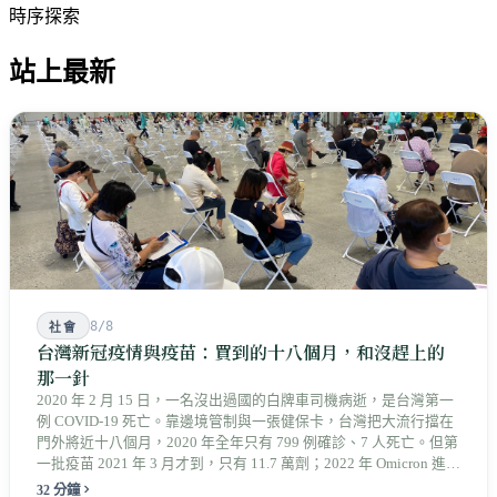
時序探索
站上最新
8/8
社會
台灣新冠疫情與疫苗：買到的十八個月，和沒趕上的
那一針
2020 年 2 月 15 日，一名沒出過國的白牌車司機病逝，是台灣第一
例 COVID-19 死亡。靠邊境管制與一張健保卡，台灣把大流行擋在
門外將近十八個月，2020 年全年只有 799 例確診、7 人死亡。但第
一批疫苗 2021 年 3 月才到，只有 11.7 萬劑；2022 年 Omicron 進來
時，長者的第三劑還落在後面。那一年死亡年齡的中位數是 82
32 分鐘