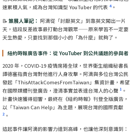
4
速累積人氣，成為台灣知識型 YouTuber 的代表
。
📝
策展人筆記：
阿滴從「討厭英文」到靠英文闖出一片
天，這段反差故事最打動台灣觀眾——原來學習不一定要
天生熱愛，只要找到那個小小的「為什麼」就夠了。
紐約時報廣告事件：從 YouTuber 到公共議題的參與者
2020 年，COVID-19 疫情席捲全球，世界衛生組織秘書長
譚德塞指責台灣對他進行人身攻擊。阿滴與多位台灣公民
發起「ThisAttackComesFromTaiwan」集資計畫，希望
1
在國際媒體刊登廣告，澄清事實並表達台灣人的心聲
。
計畫快速獲得迴響，最終在《紐約時報》刊登全版廣告，
以「Taiwan Can Help」為主題，展現台灣的國際貢獻
2
。
這起事件讓阿滴的影響力達到高峰，也讓他深刻意識到：