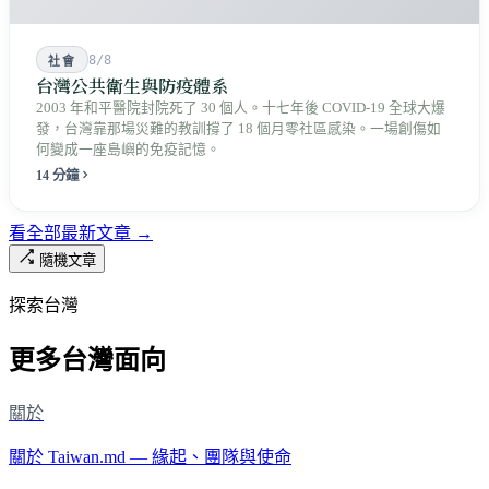
8/8
社會
台灣公共衛生與防疫體系
2003 年和平醫院封院死了 30 個人。十七年後 COVID-19 全球大爆
發，台灣靠那場災難的教訓撐了 18 個月零社區感染。一場創傷如
何變成一座島嶼的免疫記憶。
14 分鐘
看全部最新文章 →
隨機文章
探索台灣
更多台灣面向
關於
關於 Taiwan.md — 緣起、團隊與使命