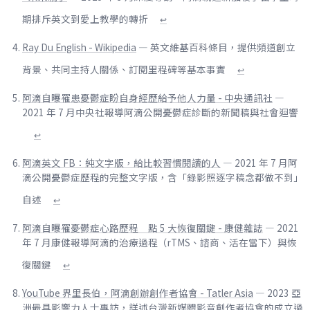
期排斥英文到愛上教學的轉折
↩
Ray Du English - Wikipedia
— 英文維基百科條目，提供頻道創立
背景、共同主持人關係、訂閱里程碑等基本事實
↩
阿滴自曝罹患憂鬱症盼自身經歷給予他人力量 - 中央通訊社
—
2021 年 7 月中央社報導阿滴公開憂鬱症診斷的新聞稿與社會迴響
↩
阿滴英文 FB：純文字版，給比較習慣閱讀的人
— 2021 年 7 月阿
滴公開憂鬱症歷程的完整文字版，含「錄影照逐字稿念都做不到」
自述
↩
阿滴自曝罹憂鬱症心路歷程 點 5 大恢復關鍵 - 康健雜誌
— 2021
年 7 月康健報導阿滴的治療過程（rTMS、諮商、活在當下）與恢
復關鍵
↩
YouTube 界里長伯，阿滴創辦創作者協會 - Tatler Asia
— 2023 亞
洲最具影響力人士專訪，詳述台灣新媒體影音創作者協會的成立過