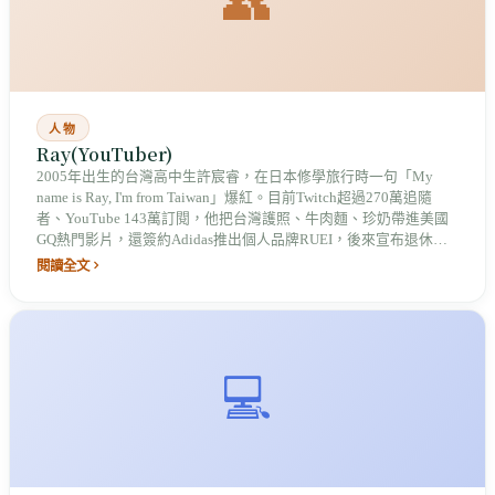
👥
人物
Ray(YouTuber)
2005年出生的台灣高中生許宸睿，在日本修學旅行時一句「My
name is Ray, I'm from Taiwan」爆紅。目前Twitch超過270萬追隨
者、YouTube 143萬訂閱，他把台灣護照、牛肉麵、珍奶帶進美國
GQ熱門影片，還簽約Adidas推出個人品牌RUEI，後來宣布退休轉
投資牙醫診所，讓世界看見台灣年輕人的可能性。
閱讀全文
💻