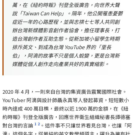
萬，在《紐約時報》刊登全版廣告，向世界大聲
說「Taiwan Can Help」。隔年，他公開罹患憂鬱
症近一年的心路歷程，並與志祺七七等人共同創
辦台灣新媒體影音創作者協會，擔任理事長，打
造台灣創作者互助生態。從新加坡小留學生時期
排斥英文、到成為台灣 YouTube 界的「里長
伯」，阿滴的故事不只是個人蛻變，更是台灣新
媒體從個人創作走向產業共好的真實縮影。
2020 年 4 月，一則來自台灣的集資廣告震驚國際社會。
YouTuber 阿滴與設計師聶永真等人發起募資，短短數小
時內達成 400 萬目標，最終以近 1900 萬的金額，在《紐
約時報》刊登全版廣告，回應世界衛生組織秘書長譚德塞
1
2
對台灣的言論
。這件事不只讓世界看見台灣，也讓「阿
滴」這個名字，從單純的英文教學頻道主，躍升為擁有社