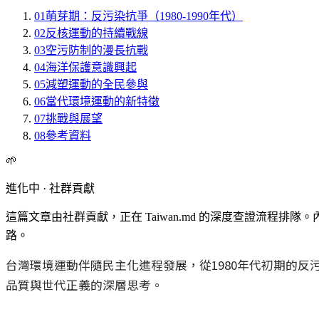
01
萌芽期：反污染抗爭（1980-1990年代）
02
反核運動的持續戰線
03
空污防制的漫長抗戰
04
海洋保護意識興起
05
減塑運動的全民參與
06
當代環境運動的新特徵
07
挑戰與展望
08
參考資料
🌱
進化中 · 社群貢獻
這篇文章由社群貢獻，正在 Taiwan.md 的深度查證流程
路。
台灣環境運動伴隨民主化進程發展，從1980年代初期的
品質與世代正義的深層思考。