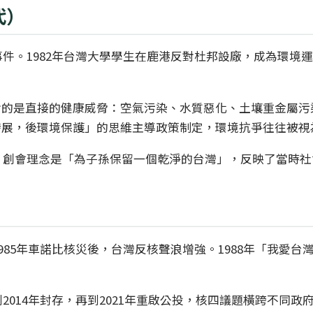
代）
事件。1982年台灣大學學生在鹿港反對杜邦設廠，成為環
的是直接的健康威脅：空氣污染、水質惡化、土壤重金屬污染
發展，後環境保護」的思維主導政策制定，環境抗爭往往被視
織。創會理念是「為子孫保留一個乾淨的台灣」，反映了當時
1985年車諾比核災後，台灣反核聲浪增強。1988年「我愛
2014年封存，再到2021年重啟公投，核四議題橫跨不同政