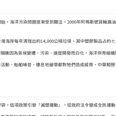
開始，海洋污染問題逐漸受到關注。2000年阿瑪斯號貨輪
台灣海岸每年清理出約14,000公噸垃圾，其中塑膠製品占
珊瑚礁因為氣候變遷、污染、過度開發而白化。海洋保育組織
業活動、船舶噪音、棲息地破壞都對牠們造成威脅。中華鯨
塑膠袋。這項政策引發「減塑運動」，從政府法令變成全民運動