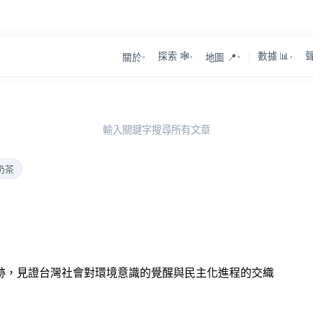
探索 🕸️
數據 📊
聲
關於
地圖 📍
▾
▾
▾
▾
輸入關鍵字搜尋所有文章
奶茶
軌跡，見證台灣社會對環境意識的覺醒與民主化進程的交織