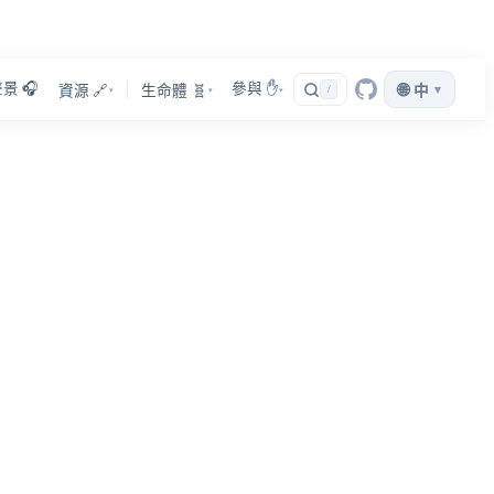
景 🎧
參與 ✋
🌐
▾
資源 🔗
生命體 🧬
/
中
▾
▾
▾