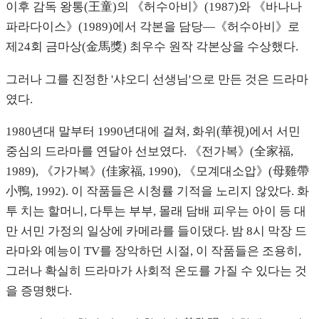
이후 감독 왕통(王童)의 《허수아비》(1987)와 《바나나
파라다이스》(1989)에서 각본을 담당—《허수아비》로
제24회 금마상(金馬獎) 최우수 원작 각본상을 수상했다.
그러나 그를 진정한 '샤오디 선생님'으로 만든 것은 드라마
였다.
1980년대 말부터 1990년대에 걸쳐, 화위(華視)에서 서민
중심의 드라마를 연달아 선보였다. 《전가복》(全家福,
1989), 《가가복》(佳家福, 1990), 《모계대소압》(母雞帶
小鴨, 1992). 이 작품들은 시청률 기적을 노리지 않았다. 화
투 치는 할머니, 다투는 부부, 몰래 담배 피우는 아이 등 대
만 서민 가정의 일상에 카메라를 들이댔다. 밤 8시 막장 드
라마와 예능이 TV를 장악하던 시절, 이 작품들은 조용히,
그러나 확실히 드라마가 사회적 온도를 가질 수 있다는 것
을 증명했다.