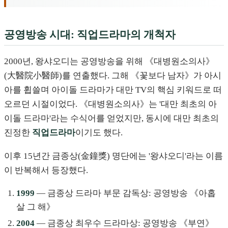
공영방송 시대: 직업드라마의 개척자
2000년, 왕샤오디는 공영방송을 위해 《대병원소의사》
(大醫院小醫師)를 연출했다. 그해 《꽃보다 남자》가 아시
아를 휩쓸며 아이돌 드라마가 대만 TV의 핵심 키워드로 떠
오르던 시절이었다. 《대병원소의사》는 '대만 최초의 아
이돌 드라마'라는 수식어를 얻었지만, 동시에 대만 최초의
진정한
직업드라마
이기도 했다.
이후 15년간 금종상(金鐘獎) 명단에는 '왕샤오디'라는 이름
이 반복해서 등장했다.
1999
— 금종상 드라마 부문 감독상: 공영방송 《아홉
살 그 해》
2004
— 금종상 최우수 드라마상: 공영방송 《부연》