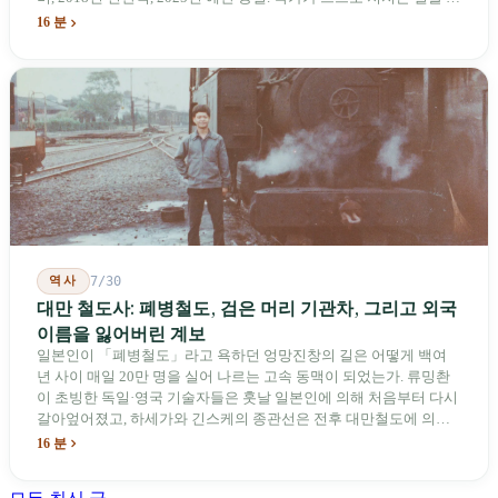
념하기 위해 스스로 세운 박물관. 계엄 해제 39년 동안 사법 재판을
16 분
받은 가해자는 단 한 명도 없다.
역사
7/30
대만 철도사: 폐병철도, 검은 머리 기관차, 그리고 외국
이름을 잃어버린 계보
일본인이 「폐병철도」라고 욕하던 엉망진창의 길은 어떻게 백여
년 사이 매일 20만 명을 실어 나르는 고속 동맥이 되었는가. 류밍촨
이 초빙한 독일·영국 기술자들은 훗날 일본인에 의해 처음부터 다시
갈아엎어졌고, 하세가와 긴스케의 종관선은 전후 대만철도에 의해
이름과 번호가 바뀌었다. 세대마다 앞선 세대의 기록을 주석으로 밀
16 분
어냈다. 외국 이름들은 줄곧 벗겨져 나갔고, 남은 것은 대만어의
「오타우아」「화차아」, 쥐광·쯔창·푸싱이라는 정치 구호뿐이었