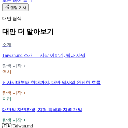
모든 최신 글 →
다. 마침내 푸유마·타로코 세대에 이르러서야 원주민 지명이 다시 철
로 위에 깔렸다.
랜덤 기사
대만 탐색
대만 더 알아보기
소개
Taiwan.md 소개 — 시작 이야기, 팀과 사명
탐색 시작
역사
선사시대부터 현대까지, 대만 역사의 완전한 흐름
탐색 시작
지리
대만의 자연환경, 지형 특색과 지역 개발
탐색 시작
🇹🇼 Taiwan.md