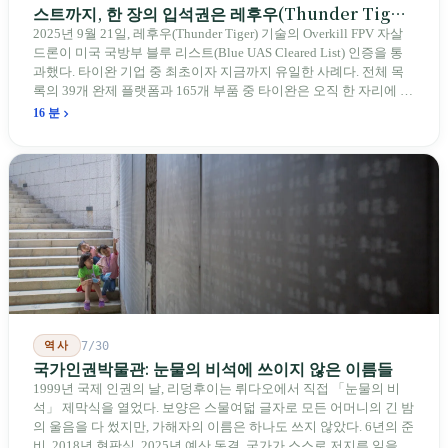
스트까지, 한 장의 입석권은 레후우(Thunder Tiger)
에게
2025년 9월 21일, 레후우(Thunder Tiger) 기술의 Overkill FPV 자살
드론이 미국 국방부 블루 리스트(Blue UAS Cleared List) 인증을 통
과했다. 타이완 기업 중 최초이자 지금까지 유일한 사례다. 전체 목
록의 39개 완제 플랫폼과 165개 부품 중 타이완은 오직 한 자리에 불
과하다. 2026년 4월, 미국 양당 소속 상원의원 4명이 《타이완을 위
16 분
한 푸른 하늘법(Blue Skies for Taiwan Act)》을 공동 발의해 타이완
기업용 고속 통로 설치를 요구했다. 이 법안 자체의 존재가 한 가지
를 드러낸다: 타이완의 진입이 너무 느려 미국 스스로가 입법을 통해
장벽을 낮춰야 한다는 점이다. 타이완에서 46년간 원격 조종 장난감
비행기를 만들어 온 한 회사가 오하이오주에 두 번째 공장을 건설할
계획을 세우고 있다.
역사
7/30
국가인권박물관: 눈물의 비석에 쓰이지 않은 이름들
1999년 국제 인권의 날, 리덩후이는 뤼다오에서 직접 「눈물의 비
석」 제막식을 열었다. 보양은 스물여덟 글자로 모든 어머니의 긴 밤
의 울음을 다 썼지만, 가해자의 이름은 하나도 쓰지 않았다. 6년의 준
비, 2018년 현판식, 2025년 예산 동결. 국가가 스스로 저지른 일을 기