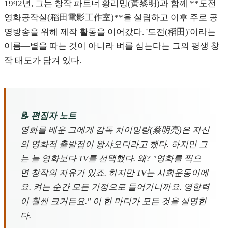
1992년, 그는 창작 파트너 황리밍(黃黎明)과 함께 **도전
영화공작실(稻田電影工作室)**을 설립하고 이후 주로 공
영방송을 위해 제작 활동을 이어갔다. '도전(稻田)'이라는
이름—별을 따는 것이 아니라 벼를 심는다는 그의 평생 창
작 태도가 담겨 있다.
📝 편집자 노트
영화를 배운 그에게 감독 차이밍량(蔡明亮)은 자신
의 영화적 출발점이 왕샤오디라고 했다. 하지만 그
는 늘 영화보다 TV를 선택했다. 왜? "영화를 찍으
면 창작의 자유가 있죠. 하지만 TV는 사회운동이에
요. 켜는 순간 모든 가정으로 들어가니까요. 영향력
이 훨씬 크거든요." 이 한 마디가 모든 것을 설명한
다.