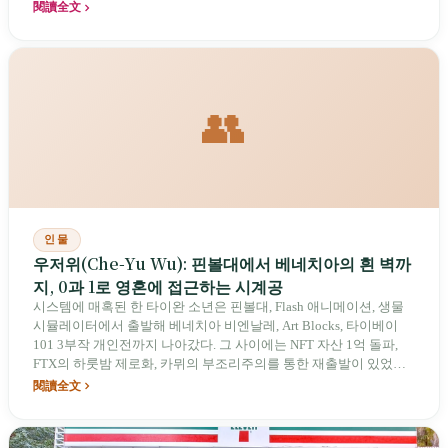
閱讀全文
👥
인물
우저위(Che-Yu Wu): 핀볼대에서 베네치아의 흰 벽까
지, 0과 1로 영혼에 접근하는 시계공
시스템에 매혹된 한 타이완 소년은 핀볼대, Flash 애니메이션, 생물
시뮬레이터에서 출발해 베네치아 비엔날레, Art Blocks, 타이베이
101 3부작 개인전까지 나아갔다. 그 사이에는 NFT 자산 1억 돌파,
FTX의 하룻밤 제로화, 카뮈의 부조리주의를 통한 재출발이 있었다.
그는 자신을 “오래된 시계공”이라 부르며, AI 생성물이 범람하는 시
閱讀全文
대에도 메커니즘 자체를 손수 설계하기를 고집한다. 또한 시간의 일
부를 Markdown 작성에 쓰며, AI 시대의 타이완을 위해 진정한 SSOT
를 남기려 한다.