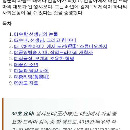
장군의 아들로 태어나 반항아가 되었고, 반항아에서 대만 드라
마의 대모가 된 왕샤오디. 그는 40년에 걸쳐 TV 제작이 하나의
사회운동이 될 수 있다는 것을 증명했다.
목차
01
수학 선생님의 눈물
02
수녀, 선생님, 그리고 한 마디
03
《허수아비》에서 도전(稻田) 스튜디오까지
04
공영방송 시대: 직업드라마의 개척자
05
식극장: 모계의 조용한 혁명
06
꽃갑 소년
07
돌과 달걀 사이
08
황리밍(黃黎明)
09
참고 자료
30초 요약:
왕샤오디(王小棣)는 대만에서 가장 중
요한 드라마 감독 중 한 명으로, 40년간 배우와 작
가 한 세대를 길러냈다. 계엄 시대 정보기관의 핵심