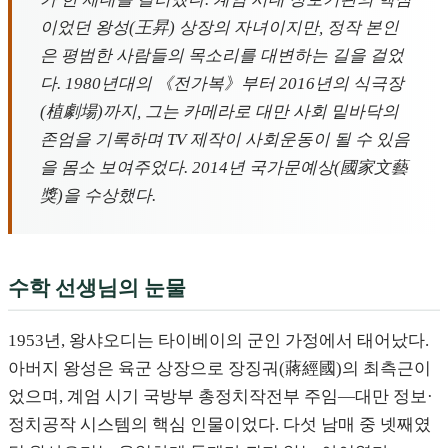
이었던 왕성(王昇) 상장의 자녀이지만, 정작 본인
은 평범한 사람들의 목소리를 대변하는 길을 걸었
다. 1980년대의 《전가복》부터 2016년의 식극장
(植劇場)까지, 그는 카메라로 대만 사회 밑바닥의
존엄을 기록하며 TV 제작이 사회운동이 될 수 있음
을 몸소 보여주었다. 2014년 국가문예상(國家文藝
獎)을 수상했다.
수학 선생님의 눈물
1953년, 왕샤오디는 타이베이의 군인 가정에서 태어났다.
아버지 왕성은 육군 상장으로 장징궈(蔣經國)의 최측근이
었으며, 계엄 시기 국방부 총정치작전부 주임—대만 정보·
정치공작 시스템의 핵심 인물이었다. 다섯 남매 중 넷째였