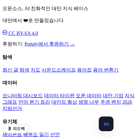
오픈소스, AI 친화적인 대만 지식 베이스
대만에서 ❤️로 만들었습니다
CC BY-SA 4.0
후원하기:
Portaly에서 후원하기 →
탐색
최신 글
탐색
지도
사운드스케이프
용어집
용어 변환기
데이터
모니터링 대시보드
데이터 타이완
오픈 데이터
대만 기업
지식
그래프
언어 분기 트리
대만의 형상
생명 나무
주권 벤치
2026
지방선거
유기체
🧬 피드백
세미온트
해부도
일기
선언