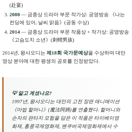
(赴宴)
2008
— 금종상 드라마 부문 작가상: 공영방송 《나는
컨딩에 있어, 날씨 맑음》(공동 수상)
2014
— 금종상 드라마 부문 작품상 + 작가상: 공영방송
《고슴도치 소년》(刺蝟男孩)
2014년, 왕샤오디는
제18회 국가문예상
을 수상하며 대만
영상 분야에 대한 평생의 공로를 인정받았다.
💡 알고 계셨나요?
1997년, 왕샤오디는 대만의 고전 장편 애니메이션
《마법 할머니》(魔法阿媽)를 연출했다. 할머니와
손자의 판타지 모험을 담은 이 작품은 타이베이영
화제, 홍콩국제영화제, 밴쿠버국제영화제에서 수