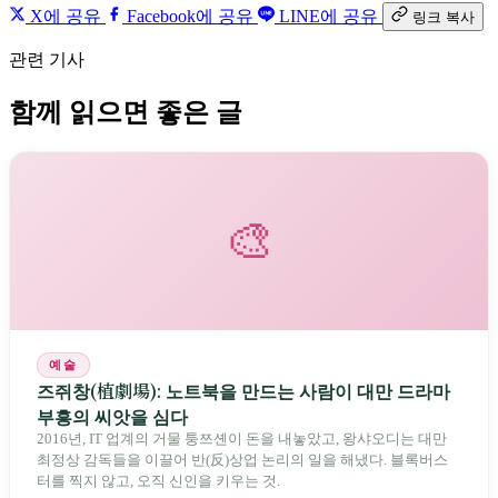
X에 공유
Facebook에 공유
LINE에 공유
링크 복사
관련 기사
함께 읽으면 좋은 글
🎨
예술
즈쥐창(植劇場): 노트북을 만드는 사람이 대만 드라마
부흥의 씨앗을 심다
2016년, IT 업계의 거물 퉁쯔셴이 돈을 내놓았고, 왕샤오디는 대만
최정상 감독들을 이끌어 반(反)상업 논리의 일을 해냈다. 블록버스
터를 찍지 않고, 오직 신인을 키우는 것.