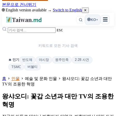
본문으로 건너뛰기
🌐 English version available →
Switch to English
✕
Taiwan
.md
☰
🌐
KO
▾
ESC
키워드로 모든 기사 검색
반도체
야시장
원주민족
2·28 사건
🔥 인기
버블티
TSMC
홈
인물
예술 및 문화 인물
왕샤오디: 꽃갑 소년과 대만
TV의 조용한 혁명
왕샤오디: 꽃갑 소년과 대만 TV의 조용한
혁명