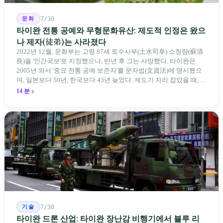
문화
7/30
타이완 전통 공예와 무형문화유산: 제도적 인정은 왔으
나 제자(徒弟)는 사라졌다
2022년 12월, 문화부는 고령 87세 토수사부(土水司阜) 소청량(蘇清
良)을 '인간국보'로 지정했으나, 반년 후 그는 사망했다. 타이완은
2005년 와서 '중요 전통 공예 보존자'를 문자법(文資法)에 명시했으
며, 일본보다 50년, 한국보다 43년 늦었다. 제도가 자리 잡았을 때, 제
자 제도는 이미 1970-80년대 산업화 과정에서 붕괴되었다. 600여 명
14 분
전통 장사 중 50세 미만은 '소수'에 불과하다. 명단은 길어지지만, 가
르칠 수 있는 사람은 줄어든다.
기술
7/30
타이완 드론 산업: 타이완 장난감 비행기에서 블루 리