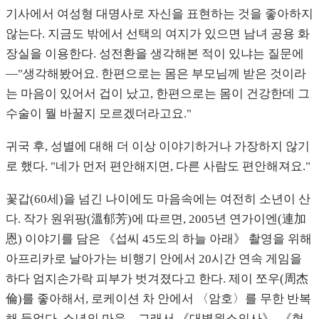
기사에서 여성형 대명사로 자신을 표현하는 것을 좋아하지
않는다. 지금도 밖에서 선택의 여지가 있으면 남녀 공용 화
장실을 이용한다. 성전환을 생각해본 적이 있냐는 질문에
—"생각해봤어요. 한편으로는 몸은 부모님께 받은 것이라
는 마음이 있어서 겁이 났고, 한편으로는 몸이 건강한데 그
수술이 뭘 바꿀지 모르겠더라고요."
귀국 후, 성별에 대해 더 이상 이야기하거나 가장하지 않기
로 했다. "네가 먼저 편안해지면, 다른 사람도 편안해져요."
꽃갑(60세)을 넘긴 나이에도 마음속에는 여전히 소년이 산
다. 작가 원위팡(溫郁芳)에 따르면, 2005년 연가이엔(連加
恩) 이야기를 담은 《섭씨 45도의 하늘 아래》 촬영을 위해
아프리카로 날아가는 비행기 안에서 20시간 연속 게임을
하다 엄지손가락 피부가 벗겨졌다고 한다. 제이 쪼우(周杰
倫)를 좋아해서, 로케이션 차 안에서 〈암호〉를 무한 반복
해 들었다. 소년의 마음—그래서 《대병원소의사》, 《형